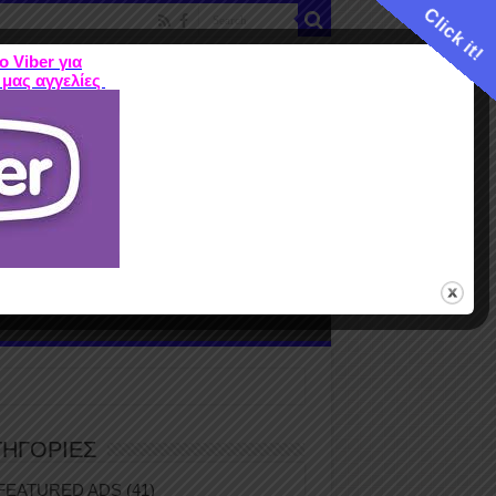
Click it!
ο Viber για
 μας αγγελίες
ME
FEATURED ADS
ΤΙΜΕΣ
Terms
ΤΗΓΟΡΙΕΣ
FEATURED ADS
(41)