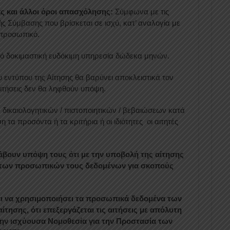
ς και άλλοι όροι απασχόλησης:
Σύμφωνα με τις
ς Σύμβασης που βρίσκεται σε ισχύ, κατ’ αναλογία με
 προσωπικό.
 δοκιμαστική ευδόκιμη υπηρεσία δώδεκα μηνών.
εντύπου της Αίτησης θα βαρύνει αποκλειστικά τον
ιτήσεις δεν θα ληφθούν υπόψη.
δικαιολογητικών / πιστοποιητικών / βεβαιώσεων κατά
τα προσόντα ή τα κριτήρια ή οι ιδιότητες οι αιτητές
λάβουν υπόψη τους ότι με την υποβολή της αίτησης
α των προσωπικών τους δεδομένων για σκοπούς
ι να χρησιμοποιήσει τα προσωπικά δεδομένα των
ίτησης, ότι επεξεργάζεται τις αιτήσεις με απόλυτη
την ισχύουσα Νομοθεσία για την Προστασία των