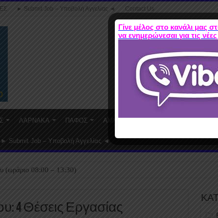
ΕΣ
► Submit Job – Υποβολή Αγγελίας ◄
Contact Us
Γίνε μέλος στο κανάλι μας στ
να ενημερώνεσαι για τις νέες
Σ
ΛΑΡΝΑΚΑ
ΠΑΦΟΣ
ΑΜΜΟΧΩΣΤΟΣ
WORK FROM HO
► Submit Job – Υποβολή Αγγελίας ◄
υ (ωράριο 08:00 – 13:30)
ΚΑ
υ: 4 Θέσεις Εργασίας