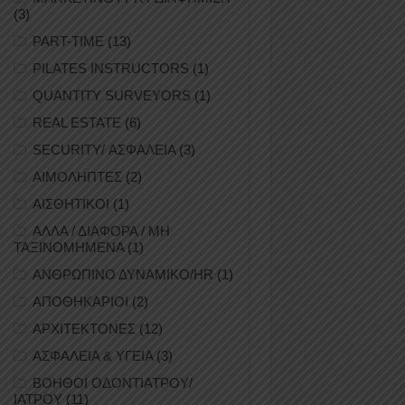
(3)
PART-TIME
(13)
PILATES INSTRUCTORS
(1)
QUANTITY SURVEYORS
(1)
REAL ESTATE
(6)
SECURITY/ ΑΣΦΑΛΕΙΑ
(3)
ΑΙΜΟΛΗΠΤΕΣ
(2)
ΑΙΣΘΗΤΙΚΟΙ
(1)
ΑΛΛΑ / ΔΙΑΦΟΡΑ / ΜΗ
ΤΑΞΙΝΟΜΗΜΕΝΑ
(1)
ΑΝΘΡΩΠΙΝΟ ΔΥΝΑΜΙΚΟ/HR
(1)
ΑΠΟΘΗΚΑΡΙΟΙ
(2)
ΑΡΧΙΤΕΚΤΟΝΕΣ
(12)
ΑΣΦΑΛΕΙΑ & ΥΓΕΙΑ
(3)
ΒΟΗΘΟΙ ΟΔΟΝΤΙΑΤΡΟΥ/
ΙΑΤΡΟΥ
(11)