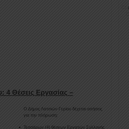
: 4 Θέσεις Εργασίας –
Ο Δήμος Λατσιών-Γερίου δέχεται αιτήσεις
για την πλήρωση:
Τεσσάρων (4) θέσεων Εργατών Συλλογής