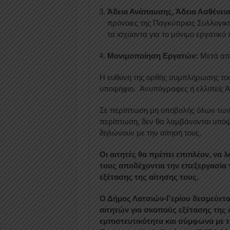
Άδεια Ανάπαυσης, Άδεια Ασθένεια
πρόνοιες της Παγκύπριας Συλλογική
τα ισχύοντα για το μόνιμο εργατικό
Μονιμοποίηση Εργατών:
Μετά από
Η ευθύνη της ορθής συμπλήρωσης του 
υποψήφιο. Ανυπόγραφες ή ελλιπείς Α
Σε περίπτωση μη υποβολής όλων των 
περίπτωση, δεν θα λαμβάνονται υπόψη 
δηλώνουν με την αίτησή τους.
Οι αιτητές θα πρέπει επιπλέον, να 
τους αποδέχονται την επεξεργασί
εξέτασης της αίτησης τους.
Ο Δήμος Λατσιών-Γερίου δεσμεύετα
αιτητών για σκοπούς εξέτασης της α
εμπιστευτικότητα και σύμφωνα με 