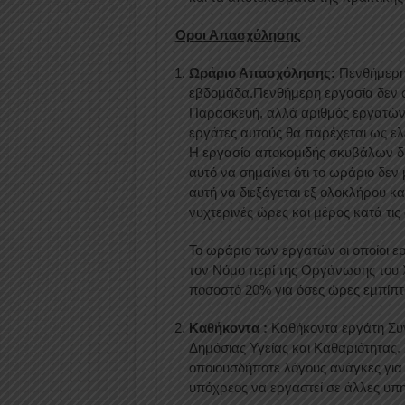
Οροι Απασχόλησης
Ωράριο Απασχόλησης:
Πενθήμερη 
εβδομάδα.Πενθήμερη εργασία δεν σ
Παρασκευή, αλλά αριθμός εργατών 
εργάτες αυτούς θα παρέχεται ως ελ
Η εργασία αποκομιδής σκυβάλων διε
αυτό να σημαίνει ότι το ωράριο δεν
αυτή να διεξάγεται εξ ολοκλήρου κατ
νυχτερινές ώρες και μέρος κατά τις
Το ωράριο των εργατών οι οποίοι ερ
τον Νόμο περί της Οργάνωσης του Χ
ποσοστό 20% για όσες ώρες εμπίπτ
Καθήκοντα :
Καθήκοντα εργάτη Συ
Δημόσιας Υγείας και Καθαριότητας. 
οποιουσδήποτε λόγους ανάγκες για 
υπόχρεος να εργαστεί σε άλλες υπ