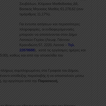
Σκυβάλων, Κλίμακα Μισθοδοσίας Δ6,
Βασικός Μηνιαίος Μισθός €1.278,62 (συν
τιμάριθμος 11,17%).
Για έντυπα αιτήσεων και περισσότερες
πληροφορίες, οι ενδιαφερόμενοι/ες
μπορούν να αποτείνονται στον Δήμο
Λατσιών-Γερίου (Λεωφ. Γιάννου
Κρανιδιώτη 57, 2220, Λατσιά –
Τηλ.
22878688
), κατά τις εργάσιμες ημέρες και
00), καθώς και από την ιστοσελίδα του
ν πλήρως συμπληρωμένες στα Γραφεία του Δήμου,
, έναντι απόδειξης παραλαβής ή να αποσταλούν μέσω
, όχι αργότερα από την
Παρασκευή,
ις θέσεις και οδηγίες συμπλήρωσης της Αίτησης