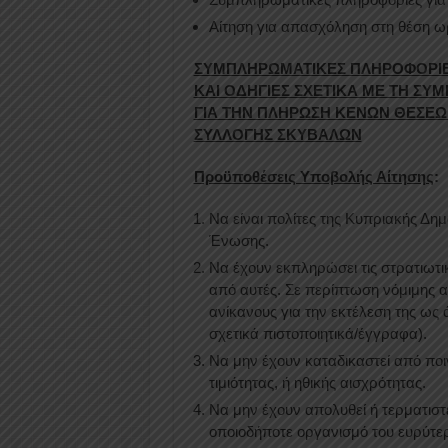
Αίτηση για απασχόληση στη θέση ω
ΣΥΜΠΛΗΡΩΜΑΤΙΚΕΣ ΠΛΗΡΟΦΟΡΙΕΣ 
ΚΑΙ ΟΔΗΓΙΕΣ ΣΧΕΤΙΚΑ ΜΕ ΤΗ ΣΥ
ΓΙΑ ΤΗΝ ΠΛΗΡΩΣΗ ΚΕΝΩΝ ΘΕΣΕΩ
ΣΥΛΛΟΓΗΣ ΣΚΥΒΑΛΩΝ
Προϋποθέσεις Υποβολής Αίτησης
:
Να είναι πολίτες της Κυπριακής Δη
Ένωσης.
Να έχουν εκπληρώσει τις στρατιωτι
από αυτές. Σε περίπτωση νόμιμης α
ανίκανους για την εκτέλεση της ως
σχετικά πιστοποιητικά/έγγραφα).
Να μην έχουν καταδικαστεί από ποιν
τιμιότητας, ή ηθικής αισχρότητας.
Να μην έχουν απολυθεί ή τερματιστε
οποιοδήποτε οργανισμό του ευρύτερ