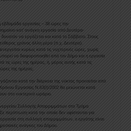
εβδομάδα εργασίας – 38 ώρες την
ημαίνει κατ’ ανάγκη εργασία από Δευτέρα-
δυνατόν να εργάζεται και κατά το Σάββατο. Στους
εύθερος χρόνος άλλη μέρα (π.χ. Δευτέρα).
νεργείται κυρίως κατά τις νυχτερινές ώρες, χωρίς
 μπορεί να διαφοροποιηθεί από τον Δήμο και η εργασία
ά τις ώρες της ημέρας, ή, μέρος αυτής κατά τις
 ώρες της ημέρας.
γάζονται κατά την διάρκεια της νύκτας προνοείται από
ρόνου Εργασίας Ν.63(Ι)/2002 θα μειώνεται κατά
ουν στο νυκτερινό ωράριο.
νεργείου Συλλογής Απορριμμάτων στο Τμήμα
Σε περίπτωση κατά την οποία δεν υφίστανται για
εργασία στη συλλογή απορριμμάτων, ο εργάτης είναι
ηρεσιακές ανάγκες του Δήμου.