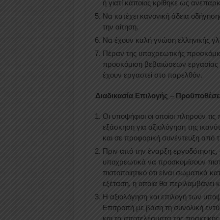
ή γιατί κάποιος κρίθηκε ως ανεπαρ
Να κατέχει κανονική άδεια οδήγησης
την αίτηση.
Να έχουν καλή γνώση ελληνικής γ
Πέραν της υποχρεωτικής προσκόμισ
προσκόμιση βεβαιώσεων εργασίας 
έχουν εργαστεί στο παρελθόν.
Διαδικασία Επιλογής – Προϋποθέσ
Οι υποψήφιοι οι οποίοι πληρούν τι
εξάσκηση για αξιολόγηση της ικαν
και σε προφορική συνέντευξη από 
Πριν από την έναρξη εργοδότησης, ο
υποχρεωτικά να προσκομίσουν πιστ
πιστοποιητικό ότι είναι σωματικά κ
εξέταση, η οποία θα περιλαμβάνει
Η αξιολόγηση και επιλογή των υπο
Επιτροπή με βάση τη συνολική εν
και τα αποτελέσματα της πρακτικής