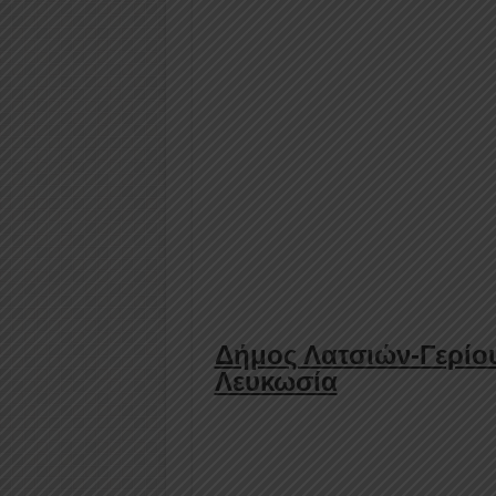
Δήμος Λατσιών-Γερίου
Λευκωσία