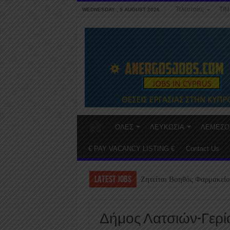
Τελευταίες
ΤΙΜ
WEDNESDAY , 5 AUGUST 2026
ΟΛΕΣ
ΛΕΥΚΩΣΙΑ
ΛΕΜΕΣΟ
€ PAY VACANCY LISTING €
Contact Us
LATEST JOBS
Ζητείται Βοηθός Φαρμακείο
Δήμος Λατσιών-Γερίο