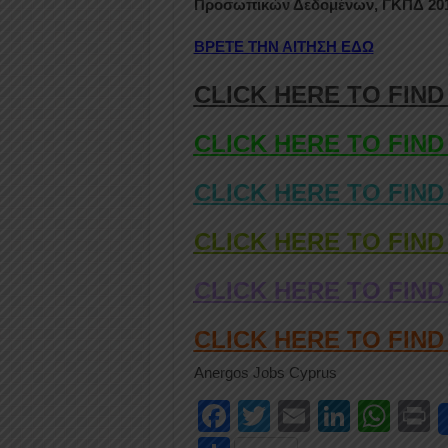
Προσωπικών Δεδομένων, ΓΚΠΔ 201
ΒΡΕΤΕ ΤΗΝ ΑΙΤΗΣΗ ΕΔΩ
CLICK HERE TO FIND
CLICK HERE TO FIND
CLICK HERE TO FIND
CLICK HERE TO FIND
CLICK HERE TO FIND
CLICK HERE TO FIN
Anergos Jobs Cyprus
F
T
E
Li
W
P