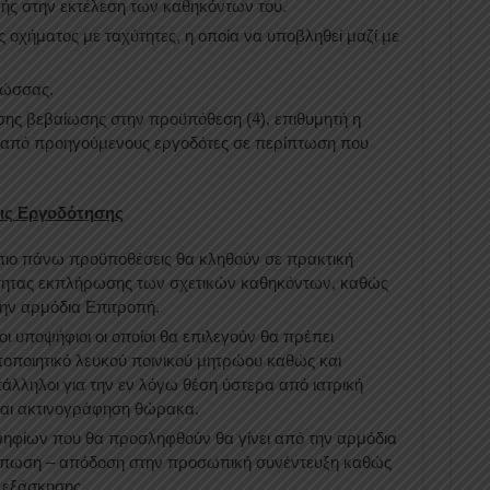
κής στην εκτέλεση των καθηκόντων του.
 οχήματος με ταχύτητες, η οποία να υποβληθεί μαζί με
λώσσας.
ης βεβαίωσης στην προϋπόθεση (4), επιθυμητή η
από προηγούμενους εργοδότες σε περίπτωση που
εις Εργοδότησης
ς πιο πάνω προϋποθέσεις θα κληθούν σε πρακτική
ότητας εκπλήρωσης των σχετικών καθηκόντων, καθώς
την αρμόδια Επιτροπή.
ι υποψήφιοι οι οποίοι θα επιλεγούν θα πρέπει
οποιητικό λευκού ποινικού μητρώου καθώς και
ατάλληλοι για την εν λόγω θέση ύστερα από ιατρική
 και ακτινογράφηση θώρακα.
ψηφίων που θα προσληφθούν θα γίνει από την αρμόδια
τύπωση – απόδοση στην προσωπική συνέντευξη καθώς
 εξάσκησης.