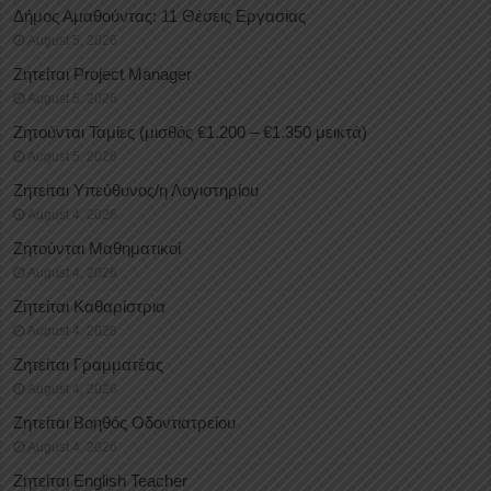
Δήμος Αμαθούντας: 11 Θέσεις Εργασίας
August 5, 2026
Ζητείται Project Manager
August 5, 2026
Ζητούνται Ταμίες (μισθός €1.200 – €1.350 μεικτά)
August 5, 2026
Ζητείται Υπεύθυνος/η Λογιστηρίου
August 4, 2026
Ζητούνται Μαθηματικοί
August 4, 2026
Ζητείται Καθαρίστρια
August 4, 2026
Ζητείται Γραμματέας
August 4, 2026
Ζητείται Βοηθός Οδοντιατρείου
August 4, 2026
Ζητείται English Teacher