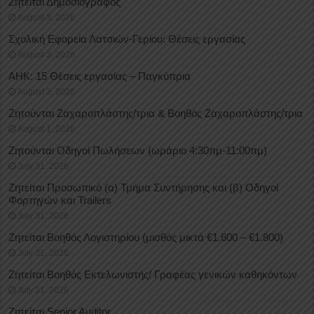
Ζητείται Δημοσιογράφος
August 3, 2026
Σχολική Εφορεία Λατσιών-Γερίου: Θέσεις εργασίας
August 3, 2026
ΑΗΚ: 15 Θέσεις εργασίας – Παγκύπρια
August 3, 2026
Ζητούνται Ζαχαροπλάστης/τρια & Βοηθός Ζαχαροπλάστης/τρια
August 1, 2026
Ζητούνται Οδηγοί Πωλήσεων (ωράριο 4:30πμ-11:00πμ)
July 31, 2026
Ζητείται Προσωπικό (α) Τμήμα Συντήρησης και (β) Οδηγοί
Φορτηγών και Trailers
July 31, 2026
Ζητείται Βοηθός Λογιστηρίου (μισθός μικτά €1.600 – €1.800)
July 31, 2026
Ζητείται Βοηθός Εκτελωνιστής/ Γραφέας γενικών καθηκόντων
July 31, 2026
Ζητείται Senior Auditor