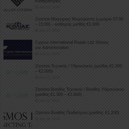
Καθαρίστριες
July 23, 2026
Ζητείται Μάγειρας/ Μαγείρισσα (ωράριο 07:00
– 15:00) – καθαρός μισθός €1.600
July 23, 2026
Cyprus International Roads Ltd: Θέσεις
για Administration
July 21, 2026
Ζητείται Τεχνικός / Υδραυλικός (μισθός €1.500
– €2.000)
July 21, 2026
Ζητείται Βοηθός Τεχνικού / Βοηθός Υδραυλικού
(μισθός €1.300 – €1.600)
July 21, 2026
Ζητείται Βοηθός Παιδιάτρου (μισθός: €1.200)
July 18, 2026