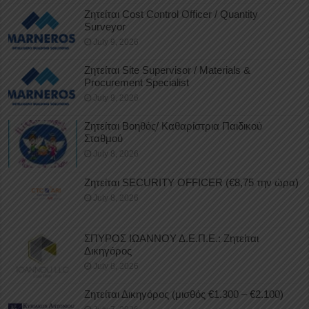
Ζητείται Cost Control Officer / Quantity
Surveyor
July 9, 2026
Ζητείται Site Supervisor / Materials &
Procurement Specialist
July 9, 2026
Ζητείται Βοηθός/ Καθαρίστρια Παιδικού
Σταθμού
July 8, 2026
Ζητείται SECURITY OFFICER (€8,75 την ώρα)
July 8, 2026
ΣΠΥΡΟΣ ΙΩΑΝΝΟΥ Δ.Ε.Π.Ε.: Ζητείται
Δικηγόρος
July 8, 2026
Ζητείται Δικηγόρος (μισθός €1.300 – €2.100)