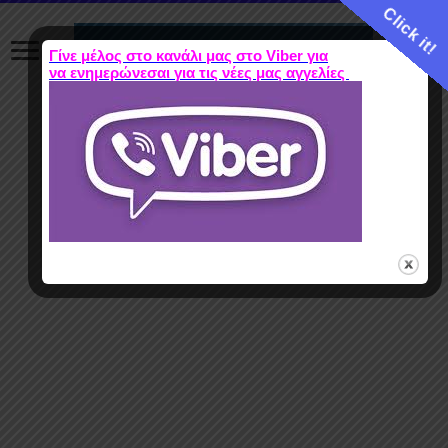
Click it!
Γίνε μέλος στο κανάλι μας στο Viber για
να ενημερώνεσαι για τις νέες μας αγγελίες