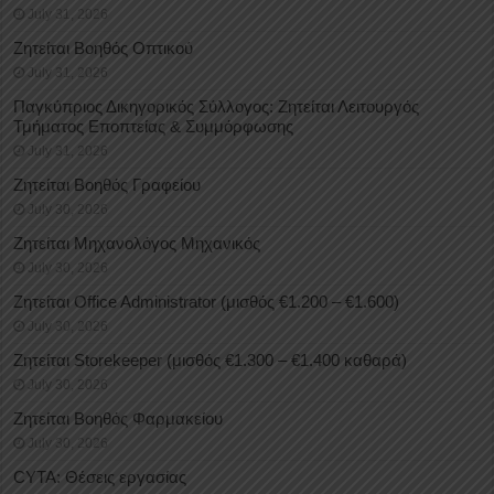
July 31, 2026
Ζητείται Βοηθός Οπτικού
July 31, 2026
Παγκύπριος Δικηγορικός Σύλλογος: Ζητείται Λειτουργός
Τμήματος Εποπτείας & Συμμόρφωσης
July 31, 2026
Ζητείται Βοηθός Γραφείου
July 30, 2026
Ζητείται Μηχανολόγος Μηχανικός
July 30, 2026
Ζητείται Office Administrator (μισθός €1.200 – €1.600)
July 30, 2026
Ζητείται Storekeeper (μισθός €1.300 – €1.400 καθαρά)
July 30, 2026
Ζητείται Βοηθός Φαρμακείου
July 30, 2026
CYTA: Θέσεις εργασίας