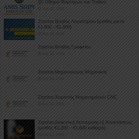
(β) Οδηγοί Φορτηγών και Trailers
July 31, 2026
Ζητείται Βοηθός Λογιστηρίου (μισθός μικτά
€1.600 – €1.800)
July 31, 2026
Ζητείται Βοηθός Γραφείου
July 30, 2026
Ζητείται Μηχανολόγος Μηχανικός
July 30, 2026
Ζητείται Χειριστής Μηχανημάτων CNC
July 29, 2026
Ζητείται Διοικητική Λειτουργός εξ Αποστάσεως
(μισθός €1.200 – €1.600 καθαρά)
July 27, 2026