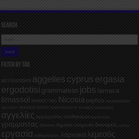
Search
FILTER BY TAQ
aggelies
cyprus
ergasia
accountant
ergodotisi
jobs
grammateas
larnaca
Nicosia
limassol
paphos
MARKETING
receptionists
ΒΟΗΘΟΣ ΙΑΤΡΟΥ
SECURITY
ΗΛΕΚΤΡΟΛΟΓΟΙ
ΦΥΛΑΚΕΣ ΑΣΦΑΛΕΙΑΣ
αγγελίες
αμμόχωστος
αποθηκάριοι
αρχιτέκτονας
γραμματέας
διανομείς
δημόσια υπηρεσία
δάσκαλοι
εργάτες
εργασία
λεμεσός
λάρνακα
καθαρίστριες