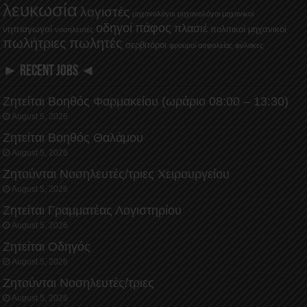
λευκωσία
λογιστές
μηχανολόγοι
μηχανολόγοι μηχανικοί
οδηγοί
πάφος
πλασιέ
νηπιαγωγοί
πολιτικοί μηχανικοί
νοσηλευτές
πωλήτριες
πωλητές
σερβιτόροι
φρουροί ασφαλείας
φύλακες
► RECENT JOBS ◄
Ζητείται Βοηθός Φαρμακείου (ωράριο 08:00 – 13:30)
August 5, 2026
Ζητείται Βοηθός Θαλάμου
August 5, 2026
Ζητούνται Νοσηλευτές/τριες Χειρουργείου
August 5, 2026
Ζητείται Γραμματέας Λογιστηρίου
August 5, 2026
Ζητείται Οδηγός
August 5, 2026
Ζητούνται Νοσηλευτές/τριες
August 5, 2026