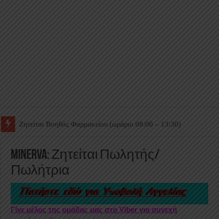
Ζητείται Βοηθός Θαλάμου
MINERVA: Ζητείται Πωλητής/
Πωλήτρια
Γίνε μέλος της ομάδας μας στο Viber για συνεχή