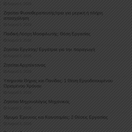
August 4, 2026
Ζητείται Φυσιοθεραπευτής/τρια για μερική ή πλήρη
απασχόληση
August 3, 2026
Παιδική Λέσχη Μοσφιλωτής: Θέση Εργασίας
August 3, 2026
Ζητείται Εργάτης/ Εργάτρια για την παραγωγή
August 3, 2026
Ζητείται Αρχιτέκτονας
August 3, 2026
Υπηρεσία Θήρας και Πανίδας: 1 Θέση Eργοδοτουμένου
Oρισμένου Xρόνου
August 3, 2026
Ζητείται Μηχανολόγος Μηχανικός
August 3, 2026
Ίδρυμα Έρευνας και Καινοτομίας: 2 Θέσεις Εργασίας
August 3, 2026