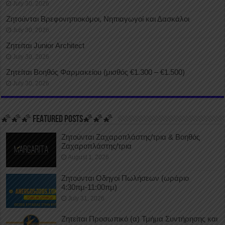
July 30, 2026
Ζητούνται Βρεφονηπιοκόμοι, Νηπιαγωγοί και Δασκάλοι
July 30, 2026
Ζητείται Junior Architect
July 30, 2026
Ζητείται Βοηθός Φαρμακείου (μισθός €1.300 – €1.500)
July 30, 2026
🌠🌠🌠 FEATURED POSTS🌠🌠🌠
Ζητούνται Ζαχαροπλάστης/τρια & Βοηθός
Ζαχαροπλάστης/τρια
August 1, 2026
Ζητούνται Οδηγοί Πωλήσεων (ωράριο
4:30πμ-11:00πμ)
July 31, 2026
Ζητείται Προσωπικό (α) Τμήμα Συντήρησης και