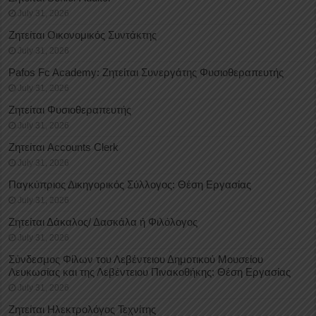
July 31, 2026
Ζητείται Οικονομικός Συντάκτης
July 31, 2026
Pafos Fc Academy: Ζητείται Συνεργάτης Φυσιοθεραπευτής
July 31, 2026
Ζητείται Φυσιοθεραπευτής
July 31, 2026
Ζητείται Accounts Clerk
July 31, 2026
Παγκύπριος Δικηγορικός Σύλλογος: Θέση Εργασίας
July 31, 2026
Ζητείται Δάκαλος/ Δασκάλα ή Φιλόλογος
July 31, 2026
Σύνδεσμος Φίλων του Λεβέντειου Δημοτικού Μουσείου
Λευκωσίας και της Λεβέντειου Πινακοθήκης: Θέση Εργασίας
July 31, 2026
Ζητείται Ηλεκτρολόγος Τεχνίτης