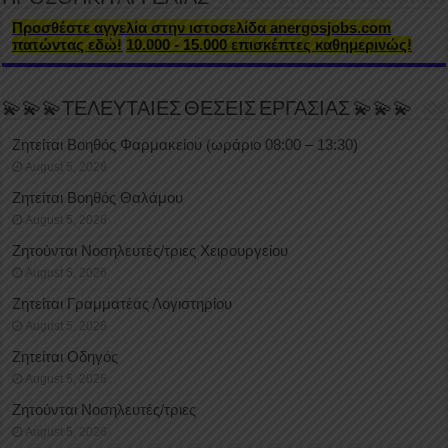
Προσθέστε αγγελία στην ιστοσελίδα anergosjobs.com
πατώντας εδώ!
10.000 - 15.000 επισκέπτες καθημερινώς!
💫💫💫ΤΕΛΕΥΤΑΙΕΣ ΘΕΣΕΙΣ ΕΡΓΑΣΙΑΣ 💫💫💫
Ζητείται Βοηθός Φαρμακείου (ωράριο 08:00 – 13:30)
August 5, 2026
Ζητείται Βοηθός Θαλάμου
August 5, 2026
Ζητούνται Νοσηλευτές/τριες Χειρουργείου
August 5, 2026
Ζητείται Γραμματέας Λογιστηρίου
August 5, 2026
Ζητείται Οδηγός
August 5, 2026
Ζητούνται Νοσηλευτές/τριες
August 5, 2026