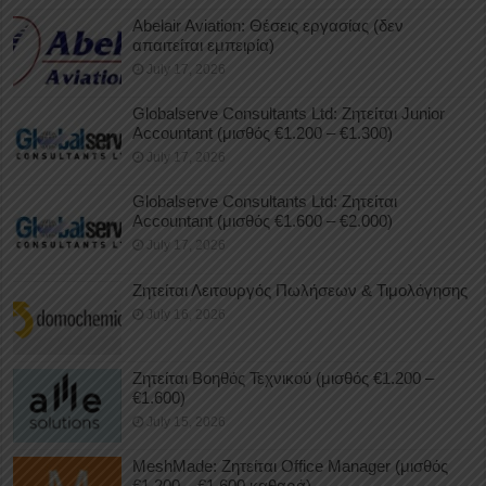
Abelair Aviation: Θέσεις εργασίας (δεν
απαιτείται εμπειρία)
July 17, 2026
Globalserve Consultants Ltd: Ζητείται Junior
Accountant (μισθός €1.200 – €1.300)
July 17, 2026
Globalserve Consultants Ltd: Ζητείται
Accountant (μισθός €1.600 – €2.000)
July 17, 2026
Ζητείται Λειτουργός Πωλήσεων & Τιμολόγησης
July 16, 2026
Ζητείται Βοηθός Τεχνικού (μισθός €1.200 –
€1.600)
July 15, 2026
MeshMade: Ζητείται Office Manager (μισθός
€1.200 – €1.600 καθαρά)