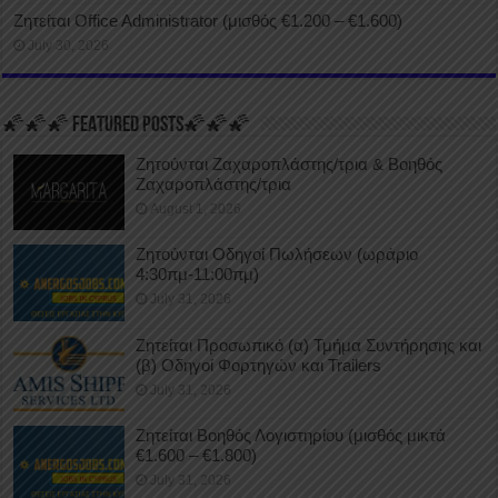
Ζητείται Office Administrator (μισθός €1.200 – €1.600)
July 30, 2026
🌠🌠🌠 FEATURED POSTS🌠🌠🌠
Ζητούνται Ζαχαροπλάστης/τρια & Βοηθός
Ζαχαροπλάστης/τρια
August 1, 2026
Ζητούνται Οδηγοί Πωλήσεων (ωράριο
4:30πμ-11:00πμ)
July 31, 2026
Ζητείται Προσωπικό (α) Τμήμα Συντήρησης και
(β) Οδηγοί Φορτηγών και Trailers
July 31, 2026
Ζητείται Βοηθός Λογιστηρίου (μισθός μικτά
€1.600 – €1.800)
July 31, 2026