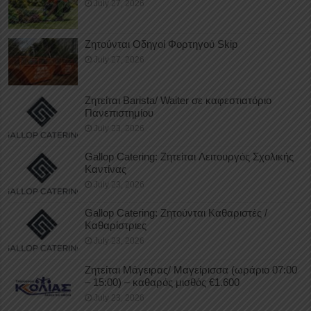
July 27, 2026
Ζητούνται Οδηγοί Φορτηγού Skip
July 27, 2026
Ζητείται Barista/ Waiter σε καφεστιατόριο
Πανεπιστημίου
July 23, 2026
Gallop Catering: Ζητείται Λειτουργός Σχολικής
Καντίνας
July 23, 2026
Gallop Catering: Ζητούνται Καθαριστές /
Καθαρίστριες
July 23, 2026
Ζητείται Μάγειρας/ Μαγείρισσα (ωράριο 07:00
– 15:00) – καθαρός μισθός €1.600
July 23, 2026