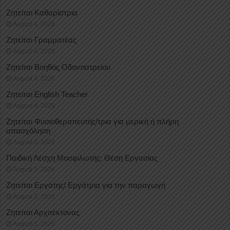
Ζητείται Καθαρίστρια
August 4, 2026
Ζητείται Γραμματέας
August 4, 2026
Ζητείται Βοηθός Οδοντιατρείου
August 4, 2026
Ζητείται English Teacher
August 4, 2026
Ζητείται Φυσιοθεραπευτής/τρια για μερική ή πλήρη
απασχόληση
August 3, 2026
Παιδική Λέσχη Μοσφιλωτής: Θέση Εργασίας
August 3, 2026
Ζητείται Εργάτης/ Εργάτρια για την παραγωγή
August 3, 2026
Ζητείται Αρχιτέκτονας
August 3, 2026