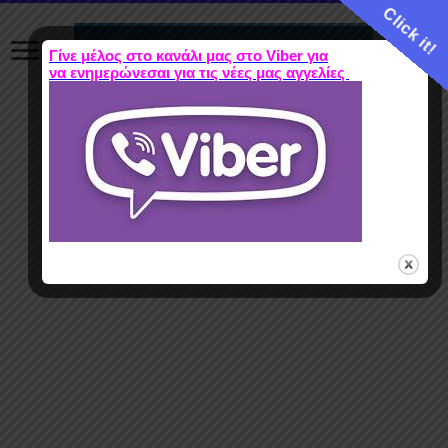
Click it!
Γίνε μέλος στο κανάλι μας στο Viber για
να ενημερώνεσαι για τις νέες μας αγγελίες