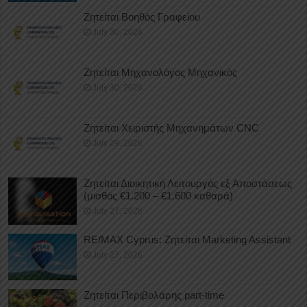
Ζητείται Βοηθός Γραφείου
July 30, 2026
Ζητείται Μηχανολόγος Μηχανικός
July 30, 2026
Ζητείται Χειριστής Μηχανημάτων CNC
July 29, 2026
Ζητείται Διοικητική Λειτουργός εξ Αποστάσεως
(μισθός €1.200 – €1.600 καθαρά)
July 27, 2026
RE/MAX Cyprus: Ζητείται Marketing Assistant
July 27, 2026
Ζητείται Περιβολάρης part-time