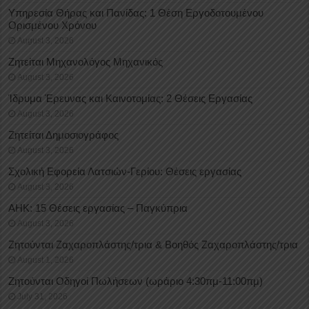
Υπηρεσία Θήρας και Πανίδας: 1 Θέση Eργοδοτουμένου
Oρισμένου Xρόνου
August 3, 2026
Ζητείται Μηχανολόγος Μηχανικός
August 3, 2026
Ίδρυμα Έρευνας και Καινοτομίας: 2 Θέσεις Εργασίας
August 3, 2026
Ζητείται Δημοσιογράφος
August 3, 2026
Σχολική Εφορεία Λατσιών-Γερίου: Θέσεις εργασίας
August 3, 2026
ΑΗΚ: 15 Θέσεις εργασίας – Παγκύπρια
August 3, 2026
Ζητούνται Ζαχαροπλάστης/τρια & Βοηθός Ζαχαροπλάστης/τρια
August 1, 2026
Ζητούνται Οδηγοί Πωλήσεων (ωράριο 4:30πμ-11:00πμ)
July 31, 2026