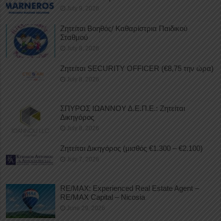
July 9, 2026
Ζητείται Βοηθός/ Καθαρίστρια Παιδικού
Σταθμού
July 8, 2026
Ζητείται SECURITY OFFICER (€8,75 την ώρα)
July 8, 2026
ΣΠΥΡΟΣ ΙΩΑΝΝΟΥ Δ.Ε.Π.Ε.: Ζητείται
Δικηγόρος
July 8, 2026
Ζητείται Δικηγόρος (μισθός €1.300 – €2.100)
July 7, 2026
RE/MAX: Experienced Real Estate Agent –
RE/MAX Capital – Nicosia
June 29, 2026