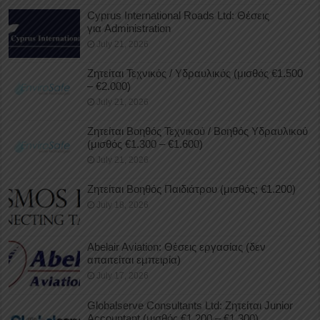
Cyprus International Roads Ltd: Θέσεις
για Administration
July 21, 2026
Ζητείται Τεχνικός / Υδραυλικός (μισθός €1.500
– €2.000)
July 21, 2026
Ζητείται Βοηθός Τεχνικού / Βοηθός Υδραυλικού
(μισθός €1.300 – €1.600)
July 21, 2026
Ζητείται Βοηθός Παιδιάτρου (μισθός: €1.200)
July 18, 2026
Abelair Aviation: Θέσεις εργασίας (δεν
απαιτείται εμπειρία)
July 17, 2026
Globalserve Consultants Ltd: Ζητείται Junior
Accountant (μισθός €1.200 – €1.300)