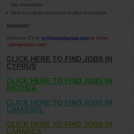
day memorable!
Work in a vibrant and scenic location in Limassol
Interested
?
Send your CV to:
hr@wiztechgroup.com
με τίτλο:
“anergosjobs.com”
CLICK HERE TO FIND JOBS IN
CYPRUS
CLICK HERE TO FIND JOBS IN
NICOSIA
CLICK HERE TO FIND JOBS IN
LIMASSOL
CLICK HERE TO FIND JOBS IN
LARNACA