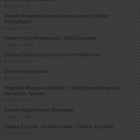
August 4, 2026
Ζητείται Φυσιοθεραπευτής/τρια για μερική ή πλήρη
απασχόληση
August 3, 2026
Παιδική Λέσχη Μοσφιλωτής: Θέση Εργασίας
August 3, 2026
Ζητείται Εργάτης/ Εργάτρια για την παραγωγή
August 3, 2026
Ζητείται Αρχιτέκτονας
August 3, 2026
Υπηρεσία Θήρας και Πανίδας: 1 Θέση Eργοδοτουμένου
Oρισμένου Xρόνου
August 3, 2026
Ζητείται Μηχανολόγος Μηχανικός
August 3, 2026
Ίδρυμα Έρευνας και Καινοτομίας: 2 Θέσεις Εργασίας
August 3, 2026