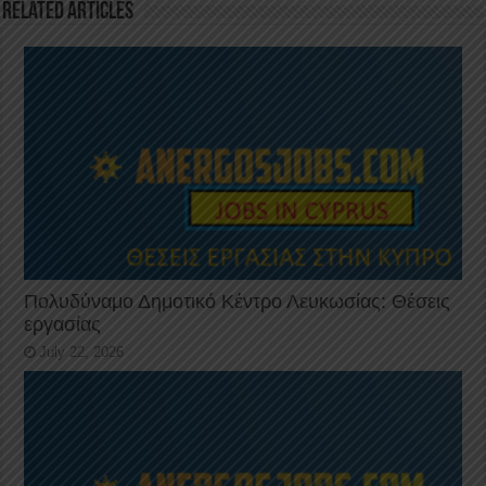
k
Related Articles
Πολυδύναμο Δημοτικό Κέντρο Λευκωσίας: Θέσεις
εργασίας
July 22, 2026