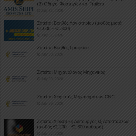
(β) Οδηγοί Φορτηγών και Trailers
July 31, 2026
Ζητείται Βοηθός Λογιστηρίου (μισθός μικτά
€1.600 – €1.800)
July 31, 2026
Ζητείται Βοηθός Γραφείου
July 30, 2026
Ζητείται Μηχανολόγος Μηχανικός
July 30, 2026
Ζητείται Χειριστής Μηχανημάτων CNC
July 29, 2026
Ζητείται Διοικητική Λειτουργός εξ Αποστάσεως
(μισθός €1.200 – €1.600 καθαρά)
July 27, 2026