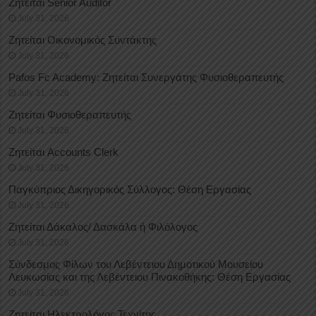
Ζητείται Senior Auditor
July 31, 2026
Ζητείται Οικονομικός Συντάκτης
July 31, 2026
Pafos Fc Academy: Ζητείται Συνεργάτης Φυσιοθεραπευτής
July 31, 2026
Ζητείται Φυσιοθεραπευτής
July 31, 2026
Ζητείται Accounts Clerk
July 31, 2026
Παγκύπριος Δικηγορικός Σύλλογος: Θέση Εργασίας
July 31, 2026
Ζητείται Δάκαλος/ Δασκάλα ή Φιλόλογος
July 31, 2026
Σύνδεσμος Φίλων του Λεβέντειου Δημοτικού Μουσείου
Λευκωσίας και της Λεβέντειου Πινακοθήκης: Θέση Εργασίας
July 31, 2026
Ζητείται Ηλεκτρολόγος Τεχνίτης