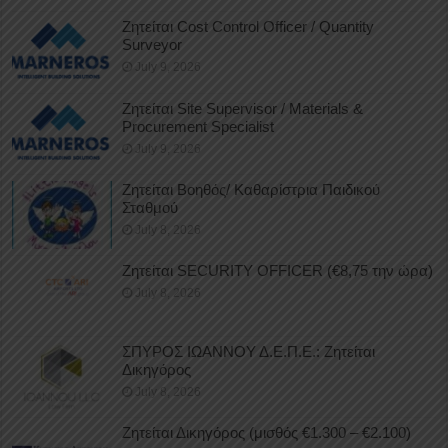
Ζητείται Cost Control Officer / Quantity
Surveyor
July 9, 2026
Ζητείται Site Supervisor / Materials &
Procurement Specialist
July 9, 2026
Ζητείται Βοηθός/ Καθαρίστρια Παιδικού
Σταθμού
July 8, 2026
Ζητείται SECURITY OFFICER (€8,75 την ώρα)
July 8, 2026
ΣΠΥΡΟΣ ΙΩΑΝΝΟΥ Δ.Ε.Π.Ε.: Ζητείται
Δικηγόρος
July 8, 2026
Ζητείται Δικηγόρος (μισθός €1.300 – €2.100)