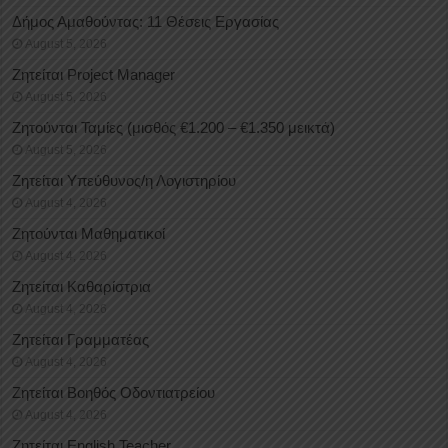
Δήμος Αμαθούντας: 11 Θέσεις Εργασίας
August 5, 2026
Ζητείται Project Manager
August 5, 2026
Ζητούνται Ταμίες (μισθός €1.200 – €1.350 μεικτά)
August 5, 2026
Ζητείται Υπεύθυνος/η Λογιστηρίου
August 4, 2026
Ζητούνται Μαθηματικοί
August 4, 2026
Ζητείται Καθαρίστρια
August 4, 2026
Ζητείται Γραμματέας
August 4, 2026
Ζητείται Βοηθός Οδοντιατρείου
August 4, 2026
Ζητείται English Teacher