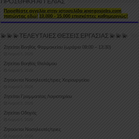
ΠΡΟΣΘΗΚΗ ΑΓΓΕΛΙΑΣ
Προσθέστε αγγελία στην ιστοσελίδα anergosjobs.com
πατώντας εδώ!
10.000 - 15.000 επισκέπτες καθημερινώς!
💫💫💫ΤΕΛΕΥΤΑΙΕΣ ΘΕΣΕΙΣ ΕΡΓΑΣΙΑΣ 💫💫💫
Ζητείται Βοηθός Φαρμακείου (ωράριο 08:00 – 13:30)
August 5, 2026
Ζητείται Βοηθός Θαλάμου
August 5, 2026
Ζητούνται Νοσηλευτές/τριες Χειρουργείου
August 5, 2026
Ζητείται Γραμματέας Λογιστηρίου
August 5, 2026
Ζητείται Οδηγός
August 5, 2026
Ζητούνται Νοσηλευτές/τριες
August 5, 2026