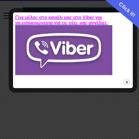
Click it!
Γίνε μέλος στο κανάλι μας στο Viber για
να ενημερώνεσαι για τις νέες μας αγγελίες