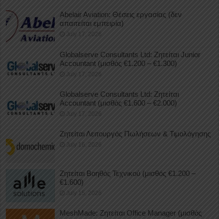
Abelair Aviation: Θέσεις εργασίας (δεν
απαιτείται εμπειρία)
July 17, 2026
Globalserve Consultants Ltd: Ζητείται Junior
Accountant (μισθός €1.200 – €1.300)
July 17, 2026
Globalserve Consultants Ltd: Ζητείται
Accountant (μισθός €1.600 – €2.000)
July 17, 2026
Ζητείται Λειτουργός Πωλήσεων & Τιμολόγησης
July 16, 2026
Ζητείται Βοηθός Τεχνικού (μισθός €1.200 –
€1.600)
July 15, 2026
MeshMade: Ζητείται Office Manager (μισθός