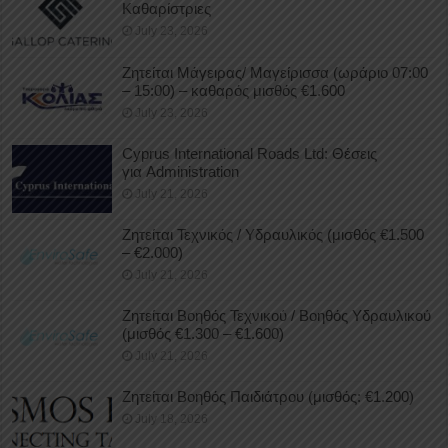
Καθαρίστριες
July 23, 2026
Ζητείται Μάγειρας/ Μαγείρισσα (ωράριο 07:00
– 15:00) – καθαρός μισθός €1.600
July 23, 2026
Cyprus International Roads Ltd: Θέσεις
για Administration
July 21, 2026
Ζητείται Τεχνικός / Υδραυλικός (μισθός €1.500
– €2.000)
July 21, 2026
Ζητείται Βοηθός Τεχνικού / Βοηθός Υδραυλικού
(μισθός €1.300 – €1.600)
July 21, 2026
Ζητείται Βοηθός Παιδιάτρου (μισθός: €1.200)
July 18, 2026