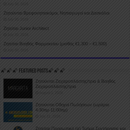
July 30, 2026
Ζητούνται Βρεφονηπιοκόμοι, Νηπιαγωγοί και Δασκάλοι
July 30, 2026
Ζητείται Junior Architect
July 30, 2026
Ζητείται Βοηθός Φαρμακείου (μισθός €1.300 – €1.500)
July 30, 2026
🌠🌠🌠 FEATURED POSTS🌠🌠🌠
Ζητούνται Ζαχαροπλάστης/τρια & Βοηθός
Ζαχαροπλάστης/τρια
August 1, 2026
Ζητούνται Οδηγοί Πωλήσεων (ωράριο
4:30πμ-11:00πμ)
July 31, 2026
Ζητείται Προσωπικό (α) Τμήμα Συντήρησης και