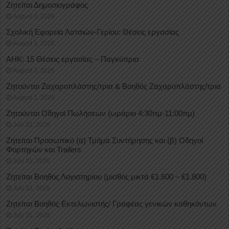
Ζητείται Δημοσιογράφος
August 3, 2026
Σχολική Εφορεία Λατσιών-Γερίου: Θέσεις εργασίας
August 3, 2026
ΑΗΚ: 15 Θέσεις εργασίας – Παγκύπρια
August 3, 2026
Ζητούνται Ζαχαροπλάστης/τρια & Βοηθός Ζαχαροπλάστης/τρια
August 1, 2026
Ζητούνται Οδηγοί Πωλήσεων (ωράριο 4:30πμ-11:00πμ)
July 31, 2026
Ζητείται Προσωπικό (α) Τμήμα Συντήρησης και (β) Οδηγοί
Φορτηγών και Trailers
July 31, 2026
Ζητείται Βοηθός Λογιστηρίου (μισθός μικτά €1.600 – €1.800)
July 31, 2026
Ζητείται Βοηθός Εκτελωνιστής/ Γραφέας γενικών καθηκόντων
July 31, 2026