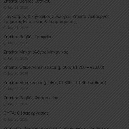
Ζητείται Βοηθός Οπτικού
July 31, 2026
Παγκύπριος Δικηγορικός Σύλλογος: Ζητείται Λειτουργός
Τμήματος Εποπτείας & Συμμόρφωσης
July 31, 2026
Ζητείται Βοηθός Γραφείου
July 30, 2026
Ζητείται Μηχανολόγος Μηχανικός
July 30, 2026
Ζητείται Office Administrator (μισθός €1.200 – €1.600)
July 30, 2026
Ζητείται Storekeeper (μισθός €1.300 – €1.400 καθαρά)
July 30, 2026
Ζητείται Βοηθός Φαρμακείου
July 30, 2026
CYTA: Θέσεις εργασίας
July 30, 2026
Ζητούνται Βρεφονηπιοκόμοι, Νηπιαγωγοί και Δασκάλοι