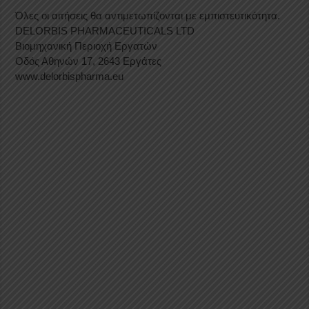
Όλες οι αιτήσεις θα αντιμετωπίζονται με εμπιστευτικότητα.
DELORBIS PHARMACEUTICALS LTD
Βιομηχανική Περιοχή Εργατών
Οδός Αθηνών 17, 2643 Εργάτες
www.delorbispharma.eu