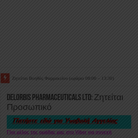
Ζητείται Βοηθός Θαλάμου
Delorbis Pharmaceuticals Ltd: Ζητείται
Προσωπικό
Γίνε μέλος της ομάδας μας στο Viber για συνεχή