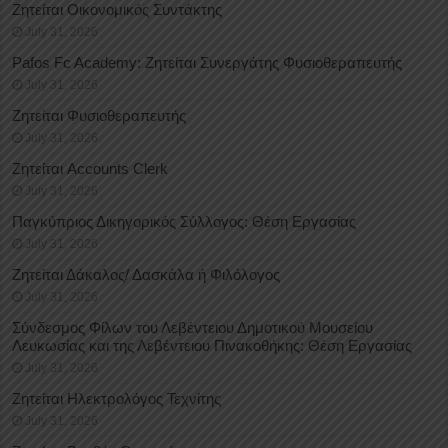
Ζητείται Οικονομικός Συντάκτης
July 31, 2026
Pafos Fc Academy: Ζητείται Συνεργάτης Φυσιοθεραπευτής
July 31, 2026
Ζητείται Φυσιοθεραπευτής
July 31, 2026
Ζητείται Accounts Clerk
July 31, 2026
Παγκύπριος Δικηγορικός Σύλλογος: Θέση Εργασίας
July 31, 2026
Ζητείται Δάκαλος/ Δασκάλα ή Φιλόλογος
July 31, 2026
Σύνδεσμος Φίλων του Λεβέντειου Δημοτικού Μουσείου
Λευκωσίας και της Λεβέντειου Πινακοθήκης: Θέση Εργασίας
July 31, 2026
Ζητείται Ηλεκτρολόγος Τεχνίτης
July 31, 2026