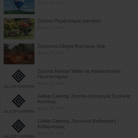
July 27, 2026
Ζητείται Περιβολάρης part-time
July 27, 2026
Ζητούνται Οδηγοί Φορτηγού Skip
July 27, 2026
Ζητείται Barista/ Waiter σε καφεστιατόριο
Πανεπιστημίου
July 23, 2026
Gallop Catering: Ζητείται Λειτουργός Σχολικής
Καντίνας
July 23, 2026
Gallop Catering: Ζητούνται Καθαριστές /
Καθαρίστριες
July 23, 2026