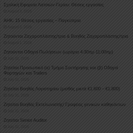
Σχολική Εφορεία Λατσιών-Γερίου: Θέσεις εργασίας
August 3, 2026
ΑΗΚ: 15 Θέσεις εργασίας – Παγκύπρια
August 3, 2026
Ζητούνται Ζαχαροπλάστης/τρια & Βοηθός Ζαχαροπλάστης/τρια
August 1, 2026
Ζητούνται Οδηγοί Πωλήσεων (ωράριο 4:30πμ-11:00πμ)
July 31, 2026
Ζητείται Προσωπικό (α) Τμήμα Συντήρησης και (β) Οδηγοί
Φορτηγών και Trailers
July 31, 2026
Ζητείται Βοηθός Λογιστηρίου (μισθός μικτά €1.600 – €1.800)
July 31, 2026
Ζητείται Βοηθός Εκτελωνιστής/ Γραφέας γενικών καθηκόντων
July 31, 2026
Ζητείται Senior Auditor
July 31, 2026