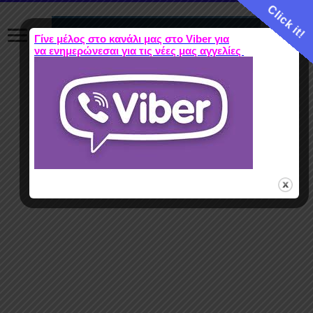
Click it!
Γίνε μέλος στο κανάλι μας στο Viber για
να ενημερώνεσαι για τις νέες μας αγγελίες