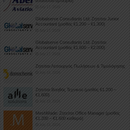
απαιτείται εμπειρία)
July 17, 2026
Globalserve Consultants Ltd: Ζητείται Junior
Accountant (μισθός €1.200 – €1.300)
July 17, 2026
Globalserve Consultants Ltd: Ζητείται
Accountant (μισθός €1.600 – €2.000)
July 17, 2026
Ζητείται Λειτουργός Πωλήσεων & Τιμολόγησης
July 16, 2026
Ζητείται Βοηθός Τεχνικού (μισθός €1.200 –
€1.600)
July 15, 2026
MeshMade: Ζητείται Office Manager (μισθός
€1.200 – €1.600 καθαρά)
July 15, 2026