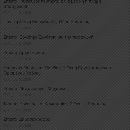
Ζητείται Φυσιοθεραπευτής/τρια για μερική ή πλήρη
απασχόληση
August 3, 2026
Παιδική Λέσχη Μοσφιλωτής: Θέση Εργασίας
August 3, 2026
Ζητείται Εργάτης/ Εργάτρια για την παραγωγή
August 3, 2026
Ζητείται Αρχιτέκτονας
August 3, 2026
Υπηρεσία Θήρας και Πανίδας: 1 Θέση Eργοδοτουμένου
Oρισμένου Xρόνου
August 3, 2026
Ζητείται Μηχανολόγος Μηχανικός
August 3, 2026
Ίδρυμα Έρευνας και Καινοτομίας: 2 Θέσεις Εργασίας
August 3, 2026
Ζητείται Δημοσιογράφος
August 3, 2026