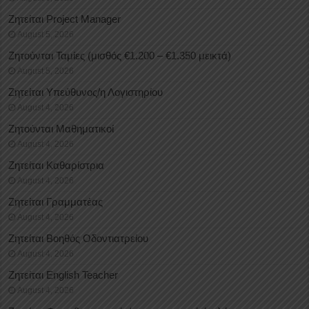
Ζητείται Project Manager
August 5, 2026
Ζητούνται Ταμίες (μισθός €1.200 – €1.350 μεικτά)
August 5, 2026
Ζητείται Υπεύθυνος/η Λογιστηρίου
August 4, 2026
Ζητούνται Μαθηματικοί
August 4, 2026
Ζητείται Καθαρίστρια
August 4, 2026
Ζητείται Γραμματέας
August 4, 2026
Ζητείται Βοηθός Οδοντιατρείου
August 4, 2026
Ζητείται English Teacher
August 4, 2026