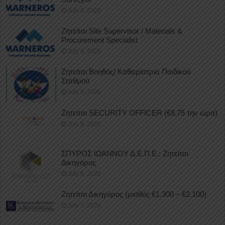
July 9, 2026
Ζητείται Site Supervisor / Materials &
Procurement Specialist
July 9, 2026
Ζητείται Βοηθός/ Καθαρίστρια Παιδικού
Σταθμού
July 8, 2026
Ζητείται SECURITY OFFICER (€8,75 την ώρα)
July 8, 2026
ΣΠΥΡΟΣ ΙΩΑΝΝΟΥ Δ.Ε.Π.Ε.: Ζητείται
Δικηγόρος
July 8, 2026
Ζητείται Δικηγόρος (μισθός €1.300 – €2.100)
July 7, 2026