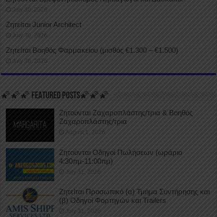
July 30, 2026
Ζητείται Junior Architect
July 30, 2026
Ζητείται Βοηθός Φαρμακείου (μισθός €1.300 – €1.500)
July 30, 2026
🌠🌠🌠 FEATURED POSTS🌠🌠🌠
Ζητούνται Ζαχαροπλάστης/τρια & Βοηθός
Ζαχαροπλάστης/τρια
August 1, 2026
Ζητούνται Οδηγοί Πωλήσεων (ωράριο
4:30πμ-11:00πμ)
July 31, 2026
Ζητείται Προσωπικό (α) Τμήμα Συντήρησης και
(β) Οδηγοί Φορτηγών και Trailers
July 31, 2026