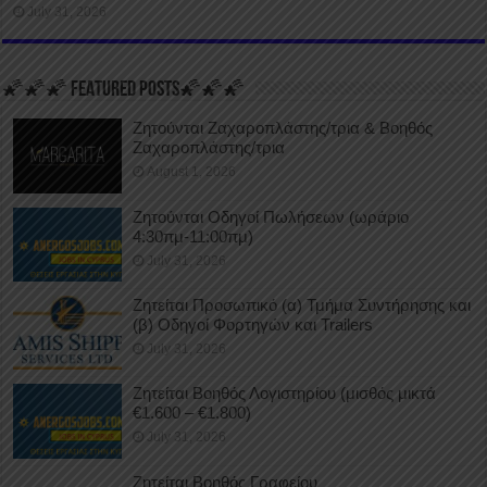
July 31, 2026
🌠🌠🌠 FEATURED POSTS🌠🌠🌠
Ζητούνται Ζαχαροπλάστης/τρια & Βοηθός
Ζαχαροπλάστης/τρια
August 1, 2026
Ζητούνται Οδηγοί Πωλήσεων (ωράριο
4:30πμ-11:00πμ)
July 31, 2026
Ζητείται Προσωπικό (α) Τμήμα Συντήρησης και
(β) Οδηγοί Φορτηγών και Trailers
July 31, 2026
Ζητείται Βοηθός Λογιστηρίου (μισθός μικτά
€1.600 – €1.800)
July 31, 2026
Ζητείται Βοηθός Γραφείου