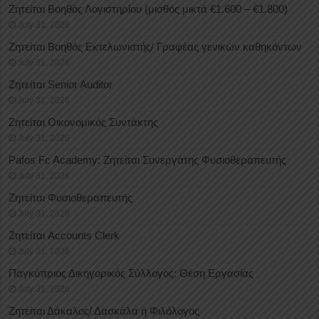
Ζητείται Βοηθός Λογιστηρίου (μισθός μικτά €1.600 – €1.800)
July 31, 2026
Ζητείται Βοηθός Εκτελωνιστής/ Γραφέας γενικών καθηκόντων
July 31, 2026
Ζητείται Senior Auditor
July 31, 2026
Ζητείται Οικονομικός Συντάκτης
July 31, 2026
Pafos Fc Academy: Ζητείται Συνεργάτης Φυσιοθεραπευτής
July 31, 2026
Ζητείται Φυσιοθεραπευτής
July 31, 2026
Ζητείται Accounts Clerk
July 31, 2026
Παγκύπριος Δικηγορικός Σύλλογος: Θέση Εργασίας
July 31, 2026
Ζητείται Δάκαλος/ Δασκάλα ή Φιλόλογος