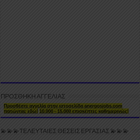
ΠΡΟΣΘΗΚΗ ΑΓΓΕΛΙΑΣ
Προσθέστε αγγελία στην ιστοσελίδα anergosjobs.com
πατώντας εδώ!
10.000 - 15.000 επισκέπτες καθημερινώς!
💫💫💫ΤΕΛΕΥΤΑΙΕΣ ΘΕΣΕΙΣ ΕΡΓΑΣΙΑΣ 💫💫💫