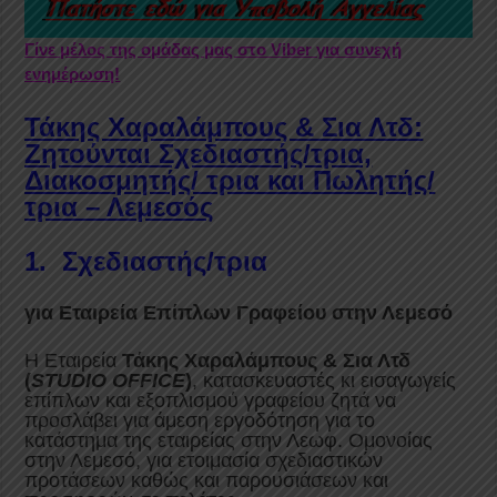
Γίνε μέλος της ομάδας μας στο Viber για συνεχή
ενημέρωση!
Τάκης Χαραλάμπους & Σια Λτδ:
Ζητούνται
Σχεδιαστής/τρια,
Διακοσμητής/ τρια και
Πωλητής/
τρια
– Λεμεσός
1. Σχεδιαστής/τρια
για Εταιρεία Επίπλων Γραφείου στην Λεμεσό
Η Εταιρεία
Τάκης Χαραλάμπους & Σια Λτδ
(
STUDIO OFFICE
)
, κατασκευαστές κι εισαγωγείς
επίπλων και εξοπλισμού γραφείου ζητά να
προσλάβει για άμεση εργοδότηση για το
κατάστημα της εταιρείας στην Λεωφ. Ομονοίας
στην Λεμεσό, για ετοιμασία σχεδιαστικών
προτάσεων καθώς και παρουσιάσεων και