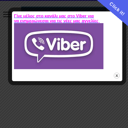
Click it!
Γίνε μέλος στο κανάλι μας στο Viber για
να ενημερώνεσαι για τις νέες μας αγγελίες