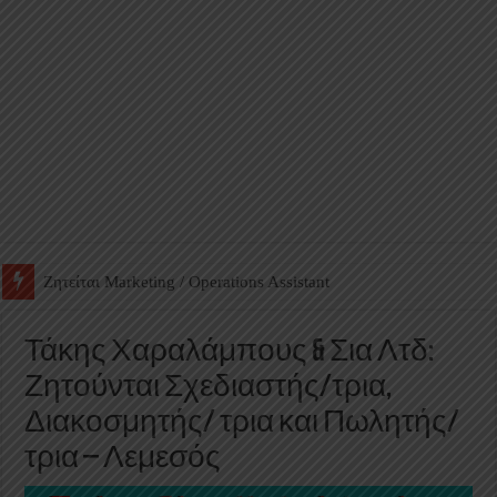
Ζητείται Βοηθός Αποθήκης σε Φαρμακείο
Τάκης Χαραλάμπους & Σια Λτδ:
Ζητούνται Σχεδιαστής/τρια,
Διακοσμητής/ τρια και Πωλητής/
τρια – Λεμεσός