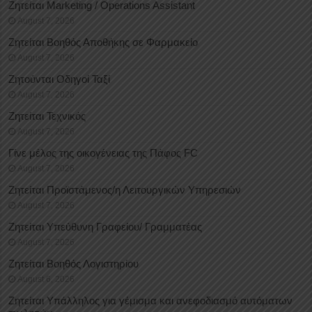
Ζητείται Marketing / Operations Assistant
August 7, 2026
Ζητείται Βοηθός Αποθήκης σε Φαρμακείο
August 7, 2026
Ζητούνται Οδηγοί Ταξί
August 7, 2026
Ζητείται Τεχνικός
August 7, 2026
Γίνε μέλος της οικογένειας της Πάφος FC
August 7, 2026
Ζητείται Προϊστάμενος/η Λειτουργικών Υπηρεσιών
August 7, 2026
Ζητείται Υπεύθυνη Γραφείου/ Γραμματέας
August 7, 2026
Ζητείται Βοηθός Λογιστηρίου
August 6, 2026
Ζητείται Υπάλληλος για γέμισμα και ανεφοδιασμό αυτόματων