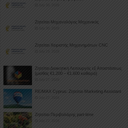
July 30, 2026
Ζητείται Μηχανολόγος Μηχανικός
July 30, 2026
Ζητείται Χειριστής Μηχανημάτων CNC
July 29, 2026
Ζητείται Διοικητική Λειτουργός εξ Αποστάσεως
(μισθός €1.200 – €1.600 καθαρά)
July 27, 2026
RE/MAX Cyprus: Ζητείται Marketing Assistant
July 27, 2026
Ζητείται Περιβολάρης part-time
July 27, 2026