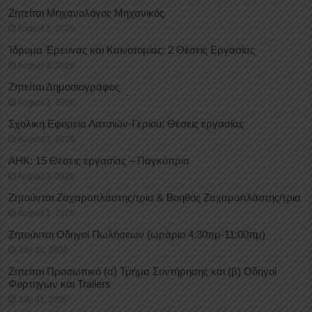
Ζητείται Μηχανολόγος Μηχανικός
August 3, 2026
Ίδρυμα Έρευνας και Καινοτομίας: 2 Θέσεις Εργασίας
August 3, 2026
Ζητείται Δημοσιογράφος
August 3, 2026
Σχολική Εφορεία Λατσιών-Γερίου: Θέσεις εργασίας
August 3, 2026
ΑΗΚ: 15 Θέσεις εργασίας – Παγκύπρια
August 3, 2026
Ζητούνται Ζαχαροπλάστης/τρια & Βοηθός Ζαχαροπλάστης/τρια
August 1, 2026
Ζητούνται Οδηγοί Πωλήσεων (ωράριο 4:30πμ-11:00πμ)
July 31, 2026
Ζητείται Προσωπικό (α) Τμήμα Συντήρησης και (β) Οδηγοί
Φορτηγών και Trailers
July 31, 2026