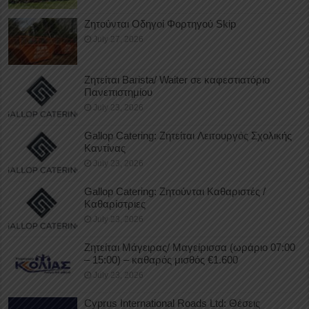
Ζητούνται Οδηγοί Φορτηγού Skip
July 27, 2026
Ζητείται Barista/ Waiter σε καφεστιατόριο
Πανεπιστημίου
July 23, 2026
Gallop Catering: Ζητείται Λειτουργός Σχολικής
Καντίνας
July 23, 2026
Gallop Catering: Ζητούνται Καθαριστές /
Καθαρίστριες
July 23, 2026
Ζητείται Μάγειρας/ Μαγείρισσα (ωράριο 07:00
– 15:00) – καθαρός μισθός €1.600
July 23, 2026
Cyprus International Roads Ltd: Θέσεις