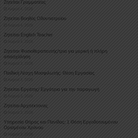
Ζητείται Γραμματέας
August 4, 2026
Ζητείται Βοηθός Οδοντιατρείου
August 4, 2026
Ζητείται English Teacher
August 4, 2026
Ζητείται Φυσιοθεραπευτής/τρια για μερική ή πλήρη
απασχόληση
August 3, 2026
Παιδική Λέσχη Μοσφιλωτής: Θέση Εργασίας
August 3, 2026
Ζητείται Εργάτης/ Εργάτρια για την παραγωγή
August 3, 2026
Ζητείται Αρχιτέκτονας
August 3, 2026
Υπηρεσία Θήρας και Πανίδας: 1 Θέση Eργοδοτουμένου
Oρισμένου Xρόνου
August 3, 2026