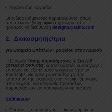
Άριστοι όροι εργασίας
Οι ενδιαφερόμενοι/ες παρακαλούνται όπως
αποστείλουν βιογραφικό σημείωμα στην
ηλεκτρονική διεύθυνση
design2@takis.com
2. Διακοσμητής/τρια
για Εταιρεία Επίπλων Γραφείου στην Λεμεσό
Η Εταιρεία
Τάκης Χαραλάμπους & Σια Λτδ
(
STUDIO OFFICE
)
, κατασκευαστές κι εισαγωγείς
επίπλων και εξοπλισμού γραφείου ζητά να
προσλάβει για άμεση εργοδότηση για το
κατάστημα της εταιρείας στην Λεωφ. Ομονοίας
στην Λεμεσό, για ετοιμασία προτάσεων,
παρουσιάσεων και προσφορών σε πελάτες
Καθήκοντα
:
Προτάσεις επίπλων γραφειακών χώρων σε