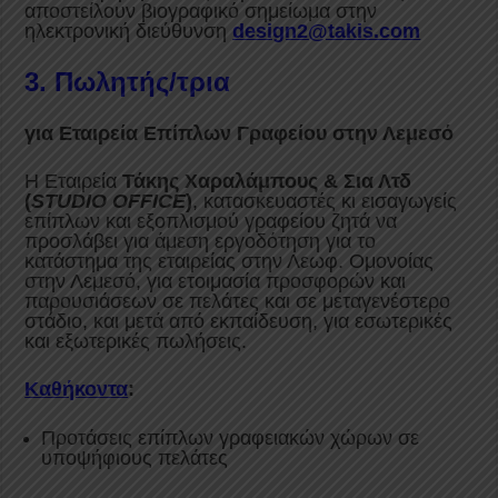
αποστείλουν βιογραφικό σημείωμα στην
ηλεκτρονική διεύθυνση
design2@takis.com
3. Πωλητής/τρια
για Εταιρεία Επίπλων Γραφείου στην Λεμεσό
Η Εταιρεία
Τάκης Χαραλάμπους & Σια Λτδ
(
STUDIO OFFICE
)
, κατασκευαστές κι εισαγωγείς
επίπλων και εξοπλισμού γραφείου ζητά να
προσλάβει για άμεση εργοδότηση για το
κατάστημα της εταιρείας στην Λεωφ. Ομονοίας
στην Λεμεσό, για ετοιμασία προσφορών και
παρουσιάσεων σε πελάτες και σε μεταγενέστερο
στάδιο, και μετά από εκπαίδευση, για εσωτερικές
και εξωτερικές πωλήσεις.
Καθήκοντα
:
Προτάσεις επίπλων γραφειακών χώρων σε
υποψήφιους πελάτες