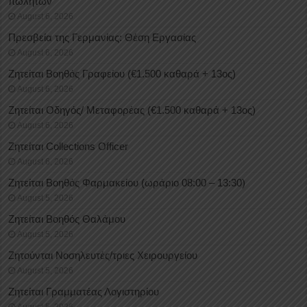
πωλητών
August 6, 2026
Πρεσβεία της Γερμανίας: Θέση Εργασίας
August 6, 2026
Ζητείται Βοηθός Γραφείου (€1.500 καθαρά + 13ος)
August 6, 2026
Ζητείται Οδηγός/ Μεταφορέας (€1.500 καθαρά + 13ος)
August 6, 2026
Ζητείται Collections Officer
August 6, 2026
Ζητείται Βοηθός Φαρμακείου (ωράριο 08:00 – 13:30)
August 5, 2026
Ζητείται Βοηθός Θαλάμου
August 5, 2026
Ζητούνται Νοσηλευτές/τριες Χειρουργείου
August 5, 2026
Ζητείται Γραμματέας Λογιστηρίου