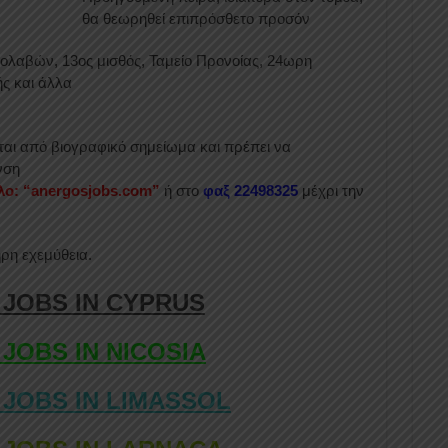
θα θεωρηθεί επιπρόσθετο προσόν
πολαβών, 13ος μισθός, Ταμείο Προνοίας, 24ωρη
ς και άλλα
νται από βιογραφικό σημείωμα και πρέπει να
νση
τλο: “anergosjobs.com”
ή στο
φαξ 22498325
μέχρι την
ήρη εχεμύθεια.
 JOBS IN CYPRUS
 JOBS IN NICOSIA
 JOBS IN LIMASSOL