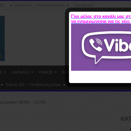
ΕΣ
► Submit Job – Υποβολή Αγγελίας ◄
Contact Us
Γίνε μέλος στο κανάλι μας στ
να ενημερώνεσαι για τις νέες
Σ
ΛΑΡΝΑΚΑ
ΠΑΦΟΣ
ΑΜΜΟΧΩΣΤΟΣ
WORK FROM HO
► Submit Job – Υποβολή Αγγελίας ◄
υ (ωράριο 08:00 – 13:30)
ΚΑ