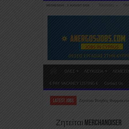
Τελευταίες
ΤΙΜ
WEDNESDAY , 5 AUGUST 2026
ΟΛΕΣ
ΛΕΥΚΩΣΙΑ
ΛΕΜΕΣΟ
€ PAY VACANCY LISTING €
Contact Us
LATEST JOBS
Ζητείται Βοηθός Φαρμακείο
Ζητείται Merchandiser