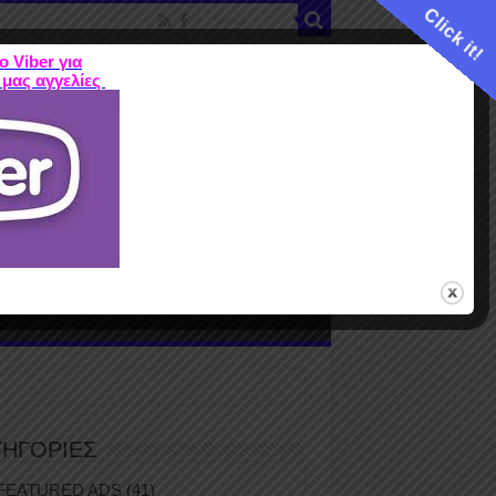
Click it!
ο Viber για
 μας αγγελίες
ME
FEATURED ADS
ΤΙΜΕΣ
Terms
ΤΗΓΟΡΙΕΣ
FEATURED ADS
(41)