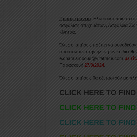
Προσφέρονται
: Ελκυστικό πακέτο α
ασφάλιση ατυχημάτων, Ασφάλεια Ζωή
κίνητρα.
Όλες οι αιτήσεις πρέπει να συνοδεύο
αποσταλούν στην ηλεκτρονική διεύθυ
e.charalambous@vitatrace.com
με τί
Παρασκευή
27/9/2024
.
Όλες οι αιτήσεις θα εξεταστούν με πλ
CLICK HERE TO FIND
CLICK HERE TO FIND
CLICK HERE TO FIND