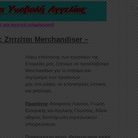
er για συνεχή ενημέρωση!
d: Ζητείται Merchandiser –
Λόγω επέκτασης των εργασιών της
Εταιρείας μας, ζητούμε να προσλάβουμε
Merchandiser για το στήσιμο και
συγύρισμα των προιόντων
μας στα ράφια, σε κτηνιατρικές κλινικές
και petshops.
Προσόντα
: Απόφοιτος Λυκείου, Γνώση
Ελληνικής και Αγγλικής Γλώσσας, Άδεια
οδηγού, Εκπλήρωση στρατιωτικών
υποχρεώσεων.
Προηγούμενη πείρα, ιδιαίτερα στον τομέα,