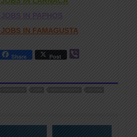
 JOBS IN LARNACA
 JOBS IN PAPHOS
D JOBS IN FAMAGUSTA
r
Vi
Share
Post
n
b
er
ERGODOTISI
JOBS
MERCHANDISERS
NICOSIA