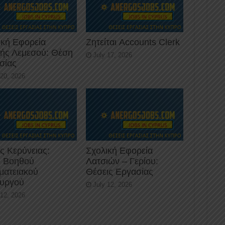
ική Εφορεία
Ζητείται Accounts Clerk
κής Λεμεσού: Θέση
July 17, 2026
σίας
 20, 2026
ς Κερύνειας:
Σχολική Εφορεία
 Βοηθού
Λατσιών – Γερίου:
ματειακού
Θέσεις Εργασίας
ουργού
July 12, 2026
 12, 2026