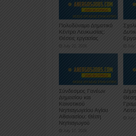
Πολυδύναμο Δημοτικό
Σχολ
Κέντρο Λευκωσίας:
Δυτι
Θέσεις εργασίας
Εργα
July 22, 2026
July
Σύνδεσμος Γονέων
Δήμο
Δημοσίου και
Θέση
Κοινοτικού
Γραμ
Νηπιαγωγείου Αγίου
Λειτ
Αθανασίου: Θέση
July
Νηπιαγωγού
July 17, 2026