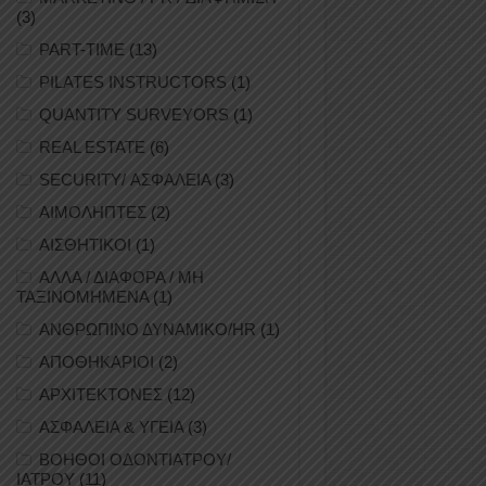
(3)
PART-TIME
(13)
PILATES INSTRUCTORS
(1)
QUANTITY SURVEYORS
(1)
REAL ESTATE
(6)
SECURITY/ ΑΣΦΑΛΕΙΑ
(3)
ΑΙΜΟΛΗΠΤΕΣ
(2)
ΑΙΣΘΗΤΙΚΟΙ
(1)
ΑΛΛΑ / ΔΙΑΦΟΡΑ / ΜΗ
ΤΑΞΙΝΟΜΗΜΕΝΑ
(1)
ΑΝΘΡΩΠΙΝΟ ΔΥΝΑΜΙΚΟ/HR
(1)
ΑΠΟΘΗΚΑΡΙΟΙ
(2)
ΑΡΧΙΤΕΚΤΟΝΕΣ
(12)
ΑΣΦΑΛΕΙΑ & ΥΓΕΙΑ
(3)
ΒΟΗΘΟΙ ΟΔΟΝΤΙΑΤΡΟΥ/
ΙΑΤΡΟΥ
(11)