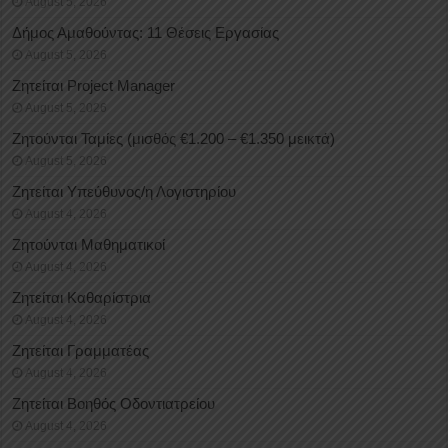
August 5, 2026
Δήμος Αμαθούντας: 11 Θέσεις Εργασίας
August 5, 2026
Ζητείται Project Manager
August 5, 2026
Ζητούνται Ταμίες (μισθός €1.200 – €1.350 μεικτά)
August 5, 2026
Ζητείται Υπεύθυνος/η Λογιστηρίου
August 4, 2026
Ζητούνται Μαθηματικοί
August 4, 2026
Ζητείται Καθαρίστρια
August 4, 2026
Ζητείται Γραμματέας
August 4, 2026
Ζητείται Βοηθός Οδοντιατρείου
August 4, 2026