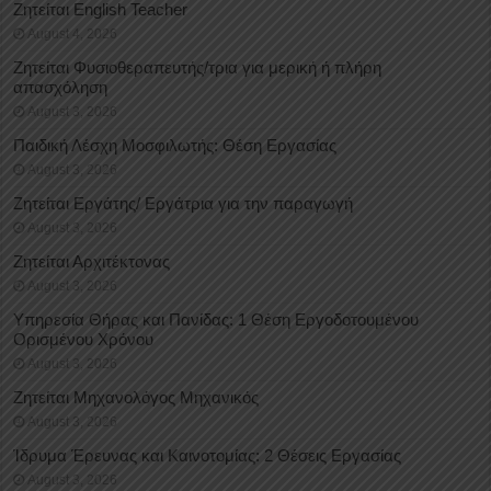
Ζητείται English Teacher
August 4, 2026
Ζητείται Φυσιοθεραπευτής/τρια για μερική ή πλήρη
απασχόληση
August 3, 2026
Παιδική Λέσχη Μοσφιλωτής: Θέση Εργασίας
August 3, 2026
Ζητείται Εργάτης/ Εργάτρια για την παραγωγή
August 3, 2026
Ζητείται Αρχιτέκτονας
August 3, 2026
Υπηρεσία Θήρας και Πανίδας: 1 Θέση Eργοδοτουμένου
Oρισμένου Xρόνου
August 3, 2026
Ζητείται Μηχανολόγος Μηχανικός
August 3, 2026
Ίδρυμα Έρευνας και Καινοτομίας: 2 Θέσεις Εργασίας
August 3, 2026