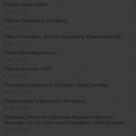
Ζητείται Senior Auditor
July 31, 2026
Ζητείται Οικονομικός Συντάκτης
July 31, 2026
Pafos Fc Academy: Ζητείται Συνεργάτης Φυσιοθεραπευτής
July 31, 2026
Ζητείται Φυσιοθεραπευτής
July 31, 2026
Ζητείται Accounts Clerk
July 31, 2026
Παγκύπριος Δικηγορικός Σύλλογος: Θέση Εργασίας
July 31, 2026
Ζητείται Δάκαλος/ Δασκάλα ή Φιλόλογος
July 31, 2026
Σύνδεσμος Φίλων του Λεβέντειου Δημοτικού Μουσείου
Λευκωσίας και της Λεβέντειου Πινακοθήκης: Θέση Εργασίας
July 31, 2026