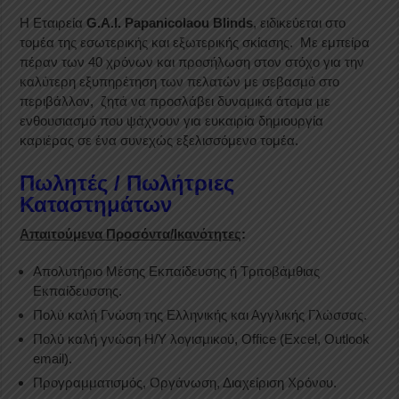
Η Εταιρεία
G.A.I. Papanicolaou Blinds
, ειδικεύεται στο
τομέα της εσωτερικής και εξωτερικής σκίασης. Με εμπείρα
πέραν των 40 χρόνων και προσήλωση στον στόχο για την
καλύτερη εξυπηρέτηση των πελατών με σεβασμό στο
περιβάλλον, ζητά να προσλάβει δυναμικά άτομα με
ενθουσιασμό που ψάχνουν για ευκαιρία δημιουργία
καριέρας σε ένα συνεχώς εξελισσόμενο τομέα.
Πωλητές / Πωλήτριες
Καταστημάτων
Απαιτούμενα Προσόντα/Ικανότητες
:
Απολυτήριο Μέσης Εκπαίδευσης ή Τριτοβάμθιας
Εκπαίδευσσης.
Πολύ καλή Γνώση της Ελληνικής και Αγγλικής Γλώσσας.
Πολύ καλή γνώση Η/Υ λογισμικού, Office (Excel, Outlook
email).
Προγραμματισμός, Οργάνωση, Διαχείριση Χρόνου.