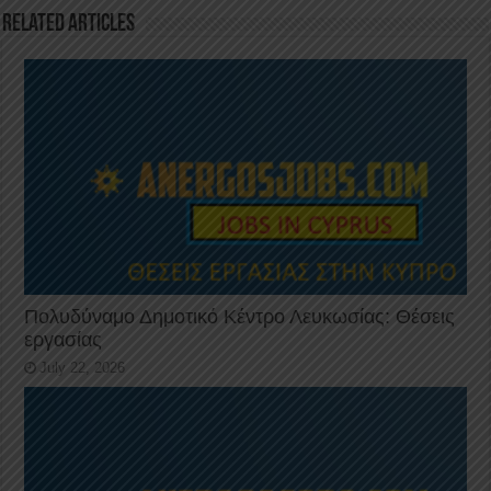
k
Related Articles
Πολυδύναμο Δημοτικό Κέντρο Λευκωσίας: Θέσεις
εργασίας
July 22, 2026