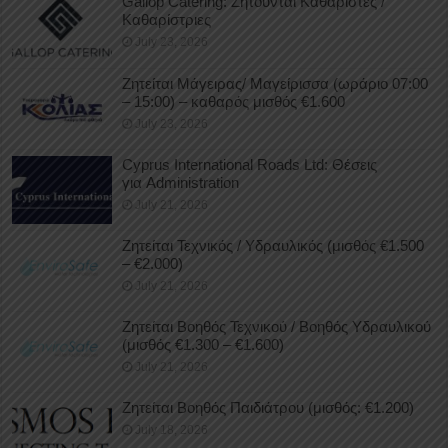
Gallop Catering: Ζητούνται Καθαριστές /
Καθαρίστριες
July 23, 2026
Ζητείται Μάγειρας/ Μαγείρισσα (ωράριο 07:00
– 15:00) – καθαρός μισθός €1.600
July 23, 2026
Cyprus International Roads Ltd: Θέσεις
για Administration
July 21, 2026
Ζητείται Τεχνικός / Υδραυλικός (μισθός €1.500
– €2.000)
July 21, 2026
Ζητείται Βοηθός Τεχνικού / Βοηθός Υδραυλικού
(μισθός €1.300 – €1.600)
July 21, 2026
Ζητείται Βοηθός Παιδιάτρου (μισθός: €1.200)
July 18, 2026