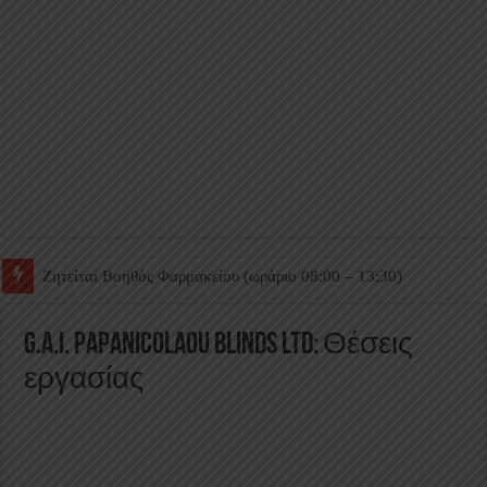
Ζητείται Βοηθός Θαλάμου
G.A.I. Papanicolaou Blinds Ltd: Θέσεις
εργασίας