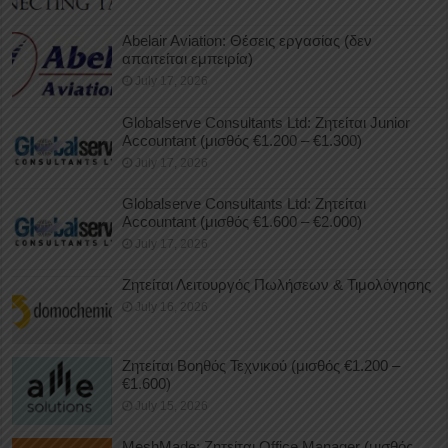
Abelair Aviation: Θέσεις εργασίας (δεν
απαιτείται εμπειρία)
July 17, 2026
Globalserve Consultants Ltd: Ζητείται Junior
Accountant (μισθός €1.200 – €1.300)
July 17, 2026
Globalserve Consultants Ltd: Ζητείται
Accountant (μισθός €1.600 – €2.000)
July 17, 2026
Ζητείται Λειτουργός Πωλήσεων & Τιμολόγησης
July 16, 2026
Ζητείται Βοηθός Τεχνικού (μισθός €1.200 –
€1.600)
July 15, 2026
MeshMade: Ζητείται Office Manager (μισθός