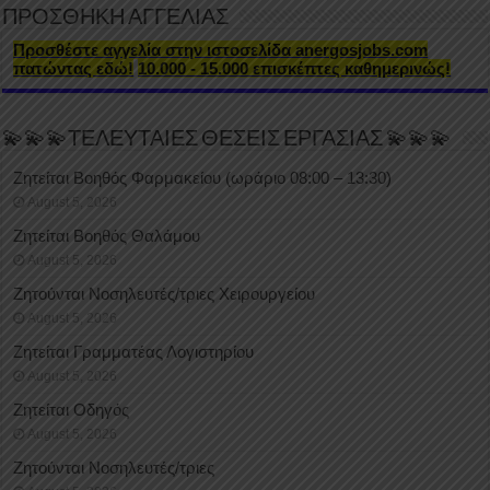
ΠΡΟΣΘΗΚΗ ΑΓΓΕΛΙΑΣ
Προσθέστε αγγελία στην ιστοσελίδα anergosjobs.com
πατώντας εδώ!
10.000 - 15.000 επισκέπτες καθημερινώς!
💫💫💫ΤΕΛΕΥΤΑΙΕΣ ΘΕΣΕΙΣ ΕΡΓΑΣΙΑΣ 💫💫💫
Ζητείται Βοηθός Φαρμακείου (ωράριο 08:00 – 13:30)
August 5, 2026
Ζητείται Βοηθός Θαλάμου
August 5, 2026
Ζητούνται Νοσηλευτές/τριες Χειρουργείου
August 5, 2026
Ζητείται Γραμματέας Λογιστηρίου
August 5, 2026
Ζητείται Οδηγός
August 5, 2026
Ζητούνται Νοσηλευτές/τριες