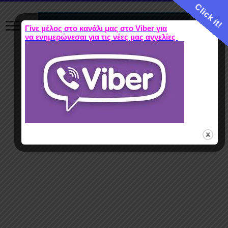
Click it!
Γίνε μέλος στο κανάλι μας στο Viber για
να ενημερώνεσαι για τις νέες μας αγγελίες