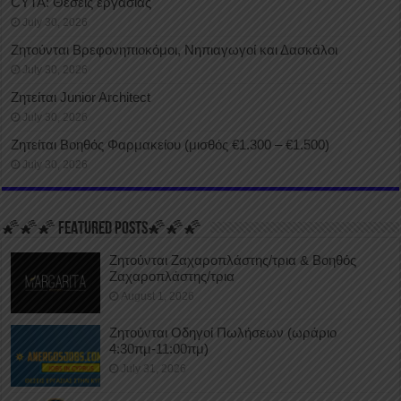
CYTA: Θέσεις εργασίας
July 30, 2026
Ζητούνται Βρεφονηπιοκόμοι, Νηπιαγωγοί και Δασκάλοι
July 30, 2026
Ζητείται Junior Architect
July 30, 2026
Ζητείται Βοηθός Φαρμακείου (μισθός €1.300 – €1.500)
July 30, 2026
🌠🌠🌠 FEATURED POSTS🌠🌠🌠
Ζητούνται Ζαχαροπλάστης/τρια & Βοηθός
Ζαχαροπλάστης/τρια
August 1, 2026
Ζητούνται Οδηγοί Πωλήσεων (ωράριο
4:30πμ-11:00πμ)
July 31, 2026