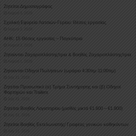
Ζητείται Δημοσιογράφος
August 3, 2026
Σχολική Εφορεία Λατσιών-Γερίου: Θέσεις εργασίας
August 3, 2026
ΑΗΚ: 15 Θέσεις εργασίας – Παγκύπρια
August 3, 2026
Ζητούνται Ζαχαροπλάστης/τρια & Βοηθός Ζαχαροπλάστης/τρια
August 1, 2026
Ζητούνται Οδηγοί Πωλήσεων (ωράριο 4:30πμ-11:00πμ)
July 31, 2026
Ζητείται Προσωπικό (α) Τμήμα Συντήρησης και (β) Οδηγοί
Φορτηγών και Trailers
July 31, 2026
Ζητείται Βοηθός Λογιστηρίου (μισθός μικτά €1.600 – €1.800)
July 31, 2026
Ζητείται Βοηθός Εκτελωνιστής/ Γραφέας γενικών καθηκόντων
July 31, 2026