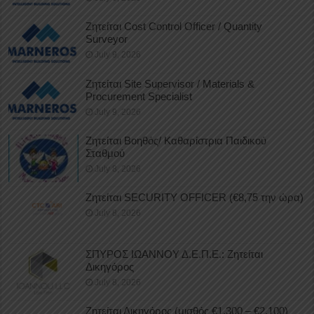
Ζητείται Cost Control Officer / Quantity
Surveyor
July 9, 2026
Ζητείται Site Supervisor / Materials &
Procurement Specialist
July 9, 2026
Ζητείται Βοηθός/ Καθαρίστρια Παιδικού
Σταθμού
July 8, 2026
Ζητείται SECURITY OFFICER (€8,75 την ώρα)
July 8, 2026
ΣΠΥΡΟΣ ΙΩΑΝΝΟΥ Δ.Ε.Π.Ε.: Ζητείται
Δικηγόρος
July 8, 2026
Ζητείται Δικηγόρος (μισθός €1.300 – €2.100)