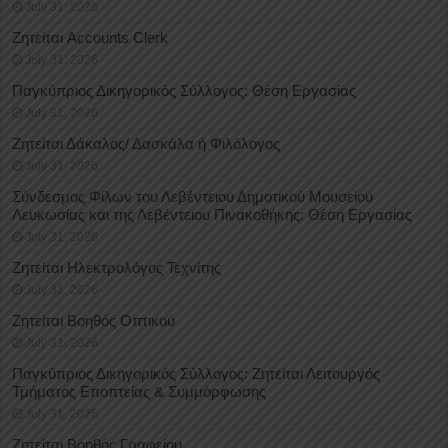
July 31, 2026
Ζητείται Accounts Clerk
July 31, 2026
Παγκύπριος Δικηγορικός Σύλλογος: Θέση Εργασίας
July 31, 2026
Ζητείται Δάκαλος/ Δασκάλα ή Φιλόλογος
July 31, 2026
Σύνδεσμος Φίλων του Λεβέντειου Δημοτικού Μουσείου
Λευκωσίας και της Λεβέντειου Πινακοθήκης: Θέση Εργασίας
July 31, 2026
Ζητείται Ηλεκτρολόγος Τεχνίτης
July 31, 2026
Ζητείται Βοηθός Οπτικού
July 31, 2026
Παγκύπριος Δικηγορικός Σύλλογος: Ζητείται Λειτουργός
Τμήματος Εποπτείας & Συμμόρφωσης
July 31, 2026
Ζητείται Βοηθός Γραφείου