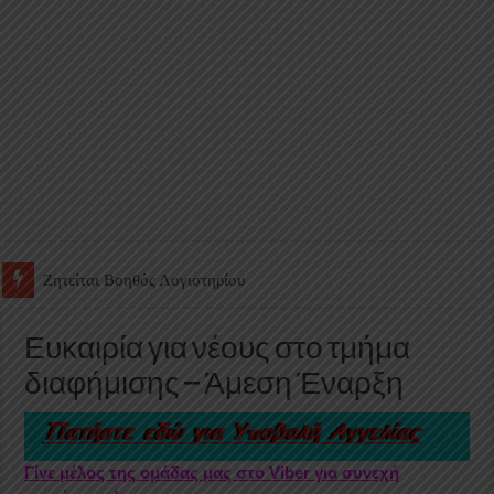
Ζητείται Υπάλληλος για γέμισμα και ανεφοδιασμό αυτόματων πω
Ευκαιρία για νέους στο τμήμα
διαφήμισης – Άμεση Έναρξη
Γίνε μέλος της ομάδας μας στο Viber για συνεχή