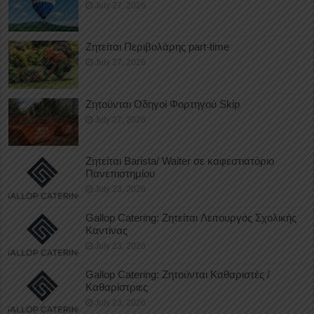
July 27, 2026
Ζητείται Περιβολάρης part-time
July 27, 2026
Ζητούνται Οδηγοί Φορτηγού Skip
July 27, 2026
Ζητείται Barista/ Waiter σε καφεστιατόριο
Πανεπιστημίου
July 23, 2026
Gallop Catering: Ζητείται Λειτουργός Σχολικής
Καντίνας
July 23, 2026
Gallop Catering: Ζητούνται Καθαριστές /
Καθαρίστριες
July 23, 2026