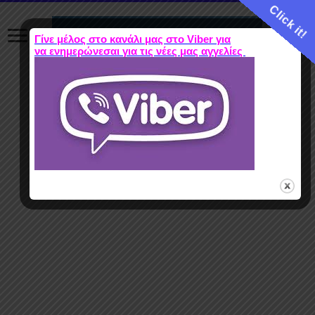
Click it!
Γίνε μέλος στο κανάλι μας στο Viber για
να ενημερώνεσαι για τις νέες μας αγγελίες