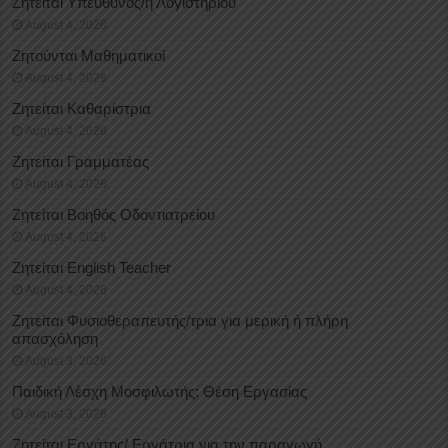
Ζητείται Υπεύθυνος/η Λογιστηρίου
August 4, 2026
Ζητούνται Μαθηματικοί
August 4, 2026
Ζητείται Καθαρίστρια
August 4, 2026
Ζητείται Γραμματέας
August 4, 2026
Ζητείται Βοηθός Οδοντιατρείου
August 4, 2026
Ζητείται English Teacher
August 4, 2026
Ζητείται Φυσιοθεραπευτής/τρια για μερική ή πλήρη
απασχόληση
August 3, 2026
Παιδική Λέσχη Μοσφιλωτής: Θέση Εργασίας
August 3, 2026
Ζητείται Εργάτης/ Εργάτρια για την παραγωγή