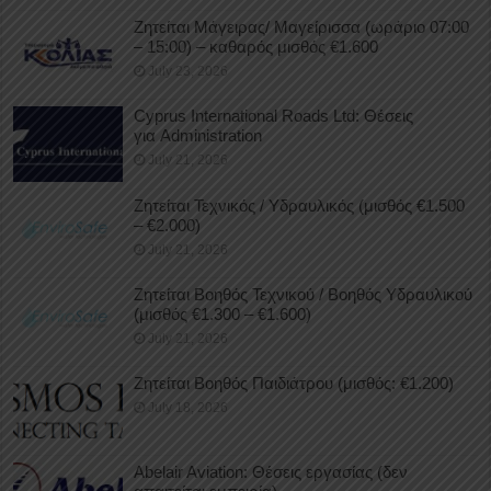
Ζητείται Μάγειρας/ Μαγείρισσα (ωράριο 07:00
– 15:00) – καθαρός μισθός €1.600
July 23, 2026
Cyprus International Roads Ltd: Θέσεις
για Administration
July 21, 2026
Ζητείται Τεχνικός / Υδραυλικός (μισθός €1.500
– €2.000)
July 21, 2026
Ζητείται Βοηθός Τεχνικού / Βοηθός Υδραυλικού
(μισθός €1.300 – €1.600)
July 21, 2026
Ζητείται Βοηθός Παιδιάτρου (μισθός: €1.200)
July 18, 2026
Abelair Aviation: Θέσεις εργασίας (δεν