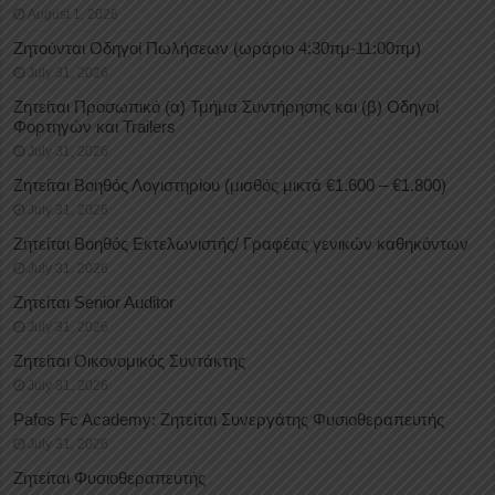
August 1, 2026
Ζητούνται Οδηγοί Πωλήσεων (ωράριο 4:30πμ-11:00πμ)
July 31, 2026
Ζητείται Προσωπικό (α) Τμήμα Συντήρησης και (β) Οδηγοί
Φορτηγών και Trailers
July 31, 2026
Ζητείται Βοηθός Λογιστηρίου (μισθός μικτά €1.600 – €1.800)
July 31, 2026
Ζητείται Βοηθός Εκτελωνιστής/ Γραφέας γενικών καθηκόντων
July 31, 2026
Ζητείται Senior Auditor
July 31, 2026
Ζητείται Οικονομικός Συντάκτης
July 31, 2026
Pafos Fc Academy: Ζητείται Συνεργάτης Φυσιοθεραπευτής
July 31, 2026
Ζητείται Φυσιοθεραπευτής