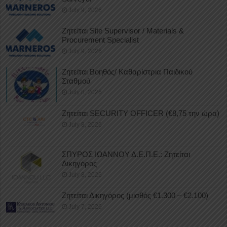
July 9, 2026
Ζητείται Site Supervisor / Materials &
Procurement Specialist
July 9, 2026
Ζητείται Βοηθός/ Καθαρίστρια Παιδικού
Σταθμού
July 8, 2026
Ζητείται SECURITY OFFICER (€8,75 την ώρα)
July 8, 2026
ΣΠΥΡΟΣ ΙΩΑΝΝΟΥ Δ.Ε.Π.Ε.: Ζητείται
Δικηγόρος
July 8, 2026
Ζητείται Δικηγόρος (μισθός €1.300 – €2.100)
July 7, 2026