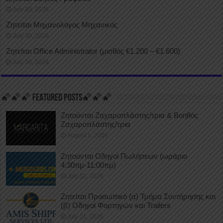
July 30, 2026
Ζητείται Μηχανολόγος Μηχανικός
July 30, 2026
Ζητείται Office Administrator (μισθός €1.200 – €1.600)
July 30, 2026
🌠🌠🌠 FEATURED POSTS🌠🌠🌠
Ζητούνται Ζαχαροπλάστης/τρια & Βοηθός
Ζαχαροπλάστης/τρια
August 1, 2026
Ζητούνται Οδηγοί Πωλήσεων (ωράριο
4:30πμ-11:00πμ)
July 31, 2026
Ζητείται Προσωπικό (α) Τμήμα Συντήρησης και
(β) Οδηγοί Φορτηγών και Trailers
July 31, 2026