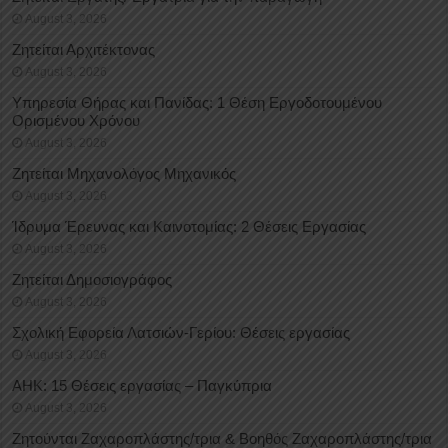
August 3, 2026
Ζητείται Αρχιτέκτονας
August 3, 2026
Υπηρεσία Θήρας και Πανίδας: 1 Θέση Eργοδοτουμένου
Oρισμένου Xρόνου
August 3, 2026
Ζητείται Μηχανολόγος Μηχανικός
August 3, 2026
Ίδρυμα Έρευνας και Καινοτομίας: 2 Θέσεις Εργασίας
August 3, 2026
Ζητείται Δημοσιογράφος
August 3, 2026
Σχολική Εφορεία Λατσιών-Γερίου: Θέσεις εργασίας
August 3, 2026
ΑΗΚ: 15 Θέσεις εργασίας – Παγκύπρια
August 3, 2026
Ζητούνται Ζαχαροπλάστης/τρια & Βοηθός Ζαχαροπλάστης/τρια