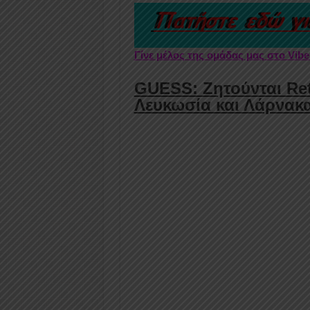
Γίνε μέλος της ομάδας μας στο Vib
GUESS: Ζητούνται Reta
Λευκωσία και Λάρνακ