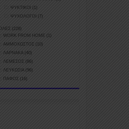
ΨΥΚΤΙΚΟΙ
(1)
ΨΥΧΟΛΟΓΟΙ
(7)
ΟΛΕΣ
(228)
WORK FROM HOME
(1)
ΑΜΜΟΧΩΣΤΟΣ
(10)
ΛΑΡΝΑΚΑ
(40)
ΛΕΜΕΣΟΣ
(86)
ΛΕΥΚΩΣΙΑ
(96)
ΠΑΦΟΣ
(16)