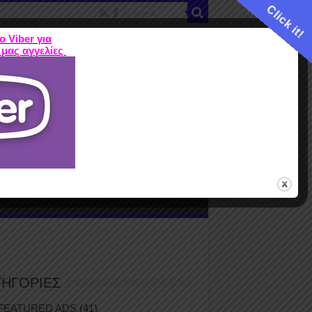
Click it!
ο Viber για
 μας αγγελίες
ME
FEATURED ADS
ΤΙΜΕΣ
Terms
ΤΗΓΟΡΙΕΣ
FEATURED ADS
(41)