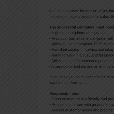
you have a knack for fashion, enjoy int
people and have a passion for sales, the
The successful candidate must posse
• High school diploma or equivalent
• Previous retail experience (preferred)
• Ability to use a computer, POS syste
• Excellent customer service and interp
• Ability to work in a busy and fast-pa
• Ability to stand for extended periods o
• A passion for fashion and an enthusia
If you think you have what it takes to
want to hear from you!
Responsibilities
:
• Greet customers in a friendly and pr
• Provide customers with product know
• Assess customer needs and provide a