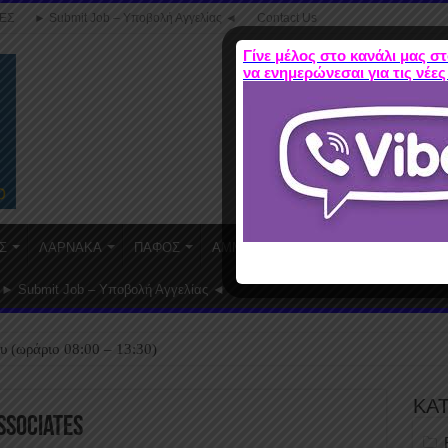
ΕΣ
► Submit Job – Υποβολή Αγγελίας ◄
Contact Us
Γίνε μέλος στο κανάλι μας στ
να ενημερώνεσαι για τις νέες
Σ
ΛΑΡΝΑΚΑ
ΠΑΦΟΣ
ΑΜΜΟΧΩΣΤΟΣ
WORK FROM HO
► Submit Job – Υποβολή Αγγελίας ◄
υ (ωράριο 08:00 – 13:30)
ΚΑ
ssociates