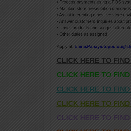
• Process payments using a POS sys
• Maintain store presentation standard
• Assist in creating a positive store en
• Answer customers’ inquiries about pro
• Upsell products and suggest alternat
• Other duties as assigned
Apply at:
Elena.Panayiotopoulou@st
CLICK HERE TO FIND
CLICK HERE TO FIND
CLICK HERE TO FIND
CLICK HERE TO FIND
CLICK HERE TO FIND