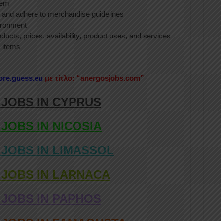
tem
s and adhere to merchandise guidelines
vironment
ducts, prices, availability, product uses, and services
e items
ore.guess.eu
με τίτλο: “anergosjobs.com”
 JOBS IN CYPRUS
 JOBS IN NICOSIA
 JOBS IN LIMASSOL
 JOBS IN LARNACA
 JOBS IN PAPHOS