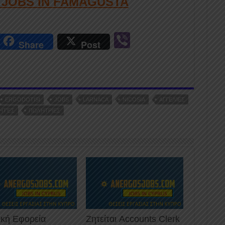
D JOBS IN FAMAGUSTA
r
Vi
Share
Post
n
b
er
ERGODOTISI
JOBS
LARNACA
NICOSIA
ΑΓΓΕΛΊΕΣ
ΗΤΈΣ
ΠΩΛΉΤΡΙΕΣ
ική Εφορεία
Ζητείται Accounts Clerk