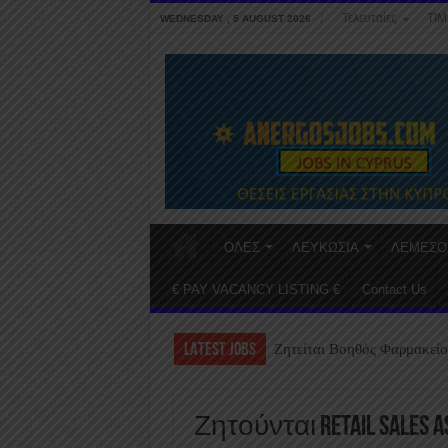
Τελευταίες
ΤΙΜ
WEDNESDAY , 5 AUGUST 2026
ΟΛΕΣ
ΛΕΥΚΩΣΙΑ
ΛΕΜΕΣΟ
€ PAY VACANCY LISTING €
Contact Us
LATEST JOBS
Ζητείται Βοηθός Φαρμακείο
Ζητούνται Retail Sales A