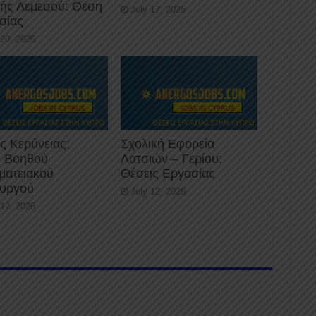
κής Λεμεσού: Θέση
July 17, 2026
σίας
 20, 2026
ς Κερύνειας:
Σχολική Εφορεία
 Βοηθού
Λατσιών – Γερίου:
ματειακού
Θέσεις Εργασίας
ουργού
July 12, 2026
 12, 2026