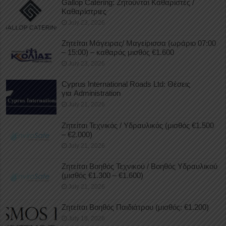
Gallop Catering: Ζητούνται Καθαριστές /
Καθαρίστριες
July 23, 2026
Ζητείται Μάγειρας/ Μαγείρισσα (ωράριο 07:00
– 15:00) – καθαρός μισθός €1.600
July 23, 2026
Cyprus International Roads Ltd: Θέσεις
για Administration
July 21, 2026
Ζητείται Τεχνικός / Υδραυλικός (μισθός €1.500
– €2.000)
July 21, 2026
Ζητείται Βοηθός Τεχνικού / Βοηθός Υδραυλικού
(μισθός €1.300 – €1.600)
July 21, 2026
Ζητείται Βοηθός Παιδιάτρου (μισθός: €1.200)
July 18, 2026