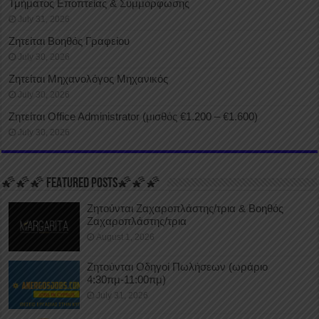
Τμήματος Εποπτείας & Συμμόρφωσης
July 31, 2026
Ζητείται Βοηθός Γραφείου
July 30, 2026
Ζητείται Μηχανολόγος Μηχανικός
July 30, 2026
Ζητείται Office Administrator (μισθός €1.200 – €1.600)
July 30, 2026
🌠🌠🌠 FEATURED POSTS🌠🌠🌠
Ζητούνται Ζαχαροπλάστης/τρια & Βοηθός
Ζαχαροπλάστης/τρια
August 1, 2026
Ζητούνται Οδηγοί Πωλήσεων (ωράριο
4:30πμ-11:00πμ)
July 31, 2026