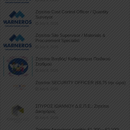
Ζητείται Cost Control Officer / Quantity
Surveyor
July 9, 2026
Ζητείται Site Supervisor / Materials &
Procurement Specialist
July 9, 2026
Ζητείται Βοηθός/ Καθαρίστρια Παιδικού
Σταθμού
July 8, 2026
Ζητείται SECURITY OFFICER (€8,75 την ώρα)
July 8, 2026
ΣΠΥΡΟΣ ΙΩΑΝΝΟΥ Δ.Ε.Π.Ε.: Ζητείται
Δικηγόρος
July 8, 2026
Ζητείται Δικηγόρος (μισθός €1.300 – €2.100)