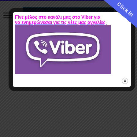
Click it!
Γίνε μέλος στο κανάλι μας στο Viber για
να ενημερώνεσαι για τις νέες μας αγγελίες