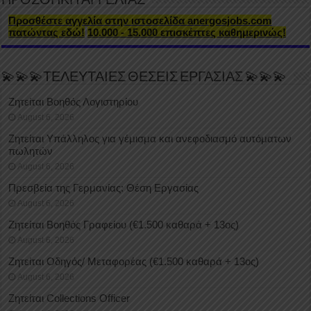
ΠΡΟΣΘΗΚΗ ΑΓΓΕΛΙΑΣ
Προσθέστε αγγελία στην ιστοσελίδα anergosjobs.com
πατώντας εδώ!
10.000 - 15.000 επισκέπτες καθημερινώς!
💫💫💫ΤΕΛΕΥΤΑΙΕΣ ΘΕΣΕΙΣ ΕΡΓΑΣΙΑΣ 💫💫💫
Ζητείται Βοηθός Λογιστηρίου
August 6, 2026
Ζητείται Υπάλληλος για γέμισμα και ανεφοδιασμό αυτόματων
πωλητών
August 6, 2026
Πρεσβεία της Γερμανίας: Θέση Εργασίας
August 6, 2026
Ζητείται Βοηθός Γραφείου (€1.500 καθαρά + 13ος)
August 6, 2026
Ζητείται Οδηγός/ Μεταφορέας (€1.500 καθαρά + 13ος)
August 6, 2026
Ζητείται Collections Officer