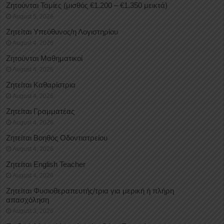
Ζητούνται Ταμίες (μισθός €1.200 – €1.350 μεικτά)
August 5, 2026
Ζητείται Υπεύθυνος/η Λογιστηρίου
August 4, 2026
Ζητούνται Μαθηματικοί
August 4, 2026
Ζητείται Καθαρίστρια
August 4, 2026
Ζητείται Γραμματέας
August 4, 2026
Ζητείται Βοηθός Οδοντιατρείου
August 4, 2026
Ζητείται English Teacher
August 4, 2026
Ζητείται Φυσιοθεραπευτής/τρια για μερική ή πλήρη
απασχόληση
August 3, 2026