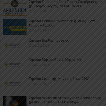
Ζητείται Προσωπικό (α) Τμήμα Συντήρησης και
(β) Οδηγοί Φορτηγών και Trailers
July 31, 2026
Ζητείται Βοηθός Λογιστηρίου (μισθός μικτά
€1.600 – €1.800)
July 31, 2026
Ζητείται Βοηθός Γραφείου
July 30, 2026
Ζητείται Μηχανολόγος Μηχανικός
July 30, 2026
Ζητείται Χειριστής Μηχανημάτων CNC
July 29, 2026
Ζητείται Διοικητική Λειτουργός εξ Αποστάσεως
(μισθός €1.200 – €1.600 καθαρά)