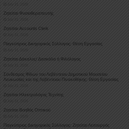
July 31, 2026
Ζητείται Φυσιοθεραπευτής
July 31, 2026
Ζητείται Accounts Clerk
July 31, 2026
Παγκύπριος Δικηγορικός Σύλλογος: Θέση Εργασίας
July 31, 2026
Ζητείται Δάκαλος/ Δασκάλα ή Φιλόλογος
July 31, 2026
Σύνδεσμος Φίλων του Λεβέντειου Δημοτικού Μουσείου
Λευκωσίας και της Λεβέντειου Πινακοθήκης: Θέση Εργασίας
July 31, 2026
Ζητείται Ηλεκτρολόγος Τεχνίτης
July 31, 2026
Ζητείται Βοηθός Οπτικού
July 31, 2026
Παγκύπριος Δικηγορικός Σύλλογος: Ζητείται Λειτουργός