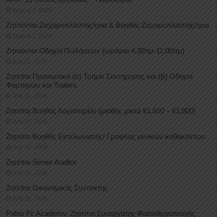
August 3, 2026
Ζητούνται Ζαχαροπλάστης/τρια & Βοηθός Ζαχαροπλάστης/τρια
August 1, 2026
Ζητούνται Οδηγοί Πωλήσεων (ωράριο 4:30πμ-11:00πμ)
July 31, 2026
Ζητείται Προσωπικό (α) Τμήμα Συντήρησης και (β) Οδηγοί
Φορτηγών και Trailers
July 31, 2026
Ζητείται Βοηθός Λογιστηρίου (μισθός μικτά €1.600 – €1.800)
July 31, 2026
Ζητείται Βοηθός Εκτελωνιστής/ Γραφέας γενικών καθηκόντων
July 31, 2026
Ζητείται Senior Auditor
July 31, 2026
Ζητείται Οικονομικός Συντάκτης
July 31, 2026
Pafos Fc Academy: Ζητείται Συνεργάτης Φυσιοθεραπευτής