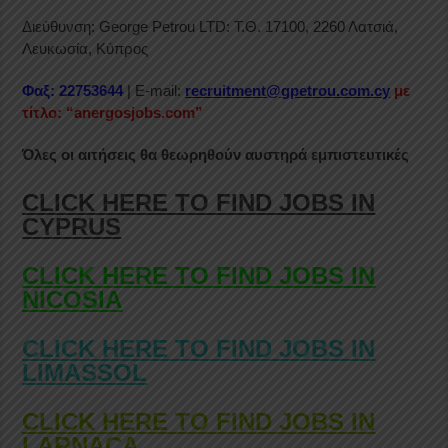
Διεύθυνση: George Petrou LTD: Τ.Θ. 17100, 2260 Λατσιά,
Λευκωσία, Κύπρος
Φαξ: 22753644
| E-mail:
recruitment@gpetrou.com.cy
με
τίτλο: “anergosjobs.com”
Όλες οι αιτήσεις θα θεωρηθούν αυστηρά εμπιστευτικές
CLICK HERE TO FIND JOBS IN
CYPRUS
CLICK HERE TO FIND JOBS IN
NICOSIA
CLICK HERE TO FIND JOBS IN
LIMASSOL
CLICK HERE TO FIND JOBS IN
LARNACA