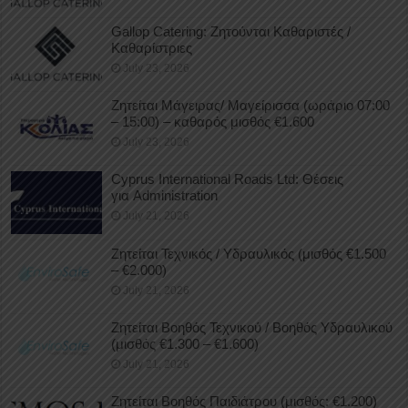
Gallop Catering: Ζητούνται Καθαριστές /
Καθαρίστριες
July 23, 2026
Ζητείται Μάγειρας/ Μαγείρισσα (ωράριο 07:00
– 15:00) – καθαρός μισθός €1.600
July 23, 2026
Cyprus International Roads Ltd: Θέσεις
για Administration
July 21, 2026
Ζητείται Τεχνικός / Υδραυλικός (μισθός €1.500
– €2.000)
July 21, 2026
Ζητείται Βοηθός Τεχνικού / Βοηθός Υδραυλικού
(μισθός €1.300 – €1.600)
July 21, 2026
Ζητείται Βοηθός Παιδιάτρου (μισθός: €1.200)