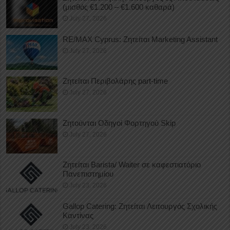
(μισθός €1.200 – €1.600 καθαρά)
July 27, 2026
RE/MAX Cyprus: Ζητείται Marketing Assistant
July 27, 2026
Ζητείται Περιβολάρης part-time
July 27, 2026
Ζητούνται Οδηγοί Φορτηγού Skip
July 27, 2026
Ζητείται Barista/ Waiter σε καφεστιατόριο
Πανεπιστημίου
July 23, 2026
Gallop Catering: Ζητείται Λειτουργός Σχολικής
Καντίνας
July 23, 2026