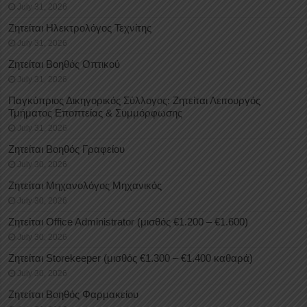
July 31, 2026
Ζητείται Ηλεκτρολόγος Τεχνίτης
July 31, 2026
Ζητείται Βοηθός Οπτικού
July 31, 2026
Παγκύπριος Δικηγορικός Σύλλογος: Ζητείται Λειτουργός
Τμήματος Εποπτείας & Συμμόρφωσης
July 31, 2026
Ζητείται Βοηθός Γραφείου
July 30, 2026
Ζητείται Μηχανολόγος Μηχανικός
July 30, 2026
Ζητείται Office Administrator (μισθός €1.200 – €1.600)
July 30, 2026
Ζητείται Storekeeper (μισθός €1.300 – €1.400 καθαρά)
July 30, 2026
Ζητείται Βοηθός Φαρμακείου