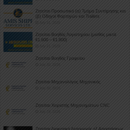
Ζητείται Προσωπικό (α) Τμήμα Συντήρησης και
(β) Οδηγοί Φορτηγών και Trailers
July 31, 2026
Ζητείται Βοηθός Λογιστηρίου (μισθός μικτά
€1.600 – €1.800)
July 31, 2026
Ζητείται Βοηθός Γραφείου
July 30, 2026
Ζητείται Μηχανολόγος Μηχανικός
July 30, 2026
Ζητείται Χειριστής Μηχανημάτων CNC
July 29, 2026
Ζητείται Διοικητική Λειτουργός εξ Αποστάσεως