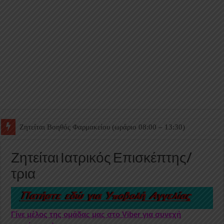
Ζητείται Βοηθός Θαλάμου
Ζητείται Ιατρικός Επισκέπτης/
τρια
Γίνε μέλος της ομάδας μας στο Viber για συνεχή