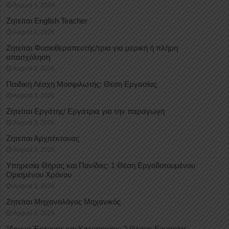
August 4, 2026
Ζητείται English Teacher
August 4, 2026
Ζητείται Φυσιοθεραπευτής/τρια για μερική ή πλήρη
απασχόληση
August 3, 2026
Παιδική Λέσχη Μοσφιλωτής: Θέση Εργασίας
August 3, 2026
Ζητείται Εργάτης/ Εργάτρια για την παραγωγή
August 3, 2026
Ζητείται Αρχιτέκτονας
August 3, 2026
Υπηρεσία Θήρας και Πανίδας: 1 Θέση Eργοδοτουμένου
Oρισμένου Xρόνου
August 3, 2026
Ζητείται Μηχανολόγος Μηχανικός
August 3, 2026
Ίδρυμα Έρευνας και Καινοτομίας: 2 Θέσεις Εργασίας