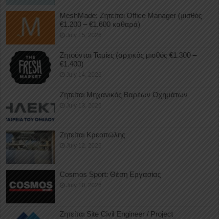
MeshMade: Ζητείται Office Manager (μισθός
€1.200 – €1.600 καθαρά)
July 15, 2026
Ζητούνται Ταμίες (αρχικός μισθός €1.300 –
€1.400)
July 14, 2026
Ζητείται Μηχανικός Βαρέων Οχημάτων
July 13, 2026
Ζητείται Κρεοπώλης
July 12, 2026
Cosmos Sport: Θέση Εργασίας
July 10, 2026
Ζητείται Site Civil Engineer / Project