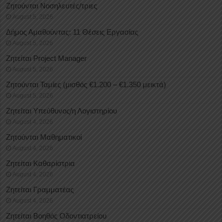
Ζητούνται Νοσηλευτές/τριες
August 5, 2026
Δήμος Αμαθούντας: 11 Θέσεις Εργασίας
August 5, 2026
Ζητείται Project Manager
August 5, 2026
Ζητούνται Ταμίες (μισθός €1.200 – €1.350 μεικτά)
August 5, 2026
Ζητείται Υπεύθυνος/η Λογιστηρίου
August 4, 2026
Ζητούνται Μαθηματικοί
August 4, 2026
Ζητείται Καθαρίστρια
August 4, 2026
Ζητείται Γραμματέας
August 4, 2026
Ζητείται Βοηθός Οδοντιατρείου