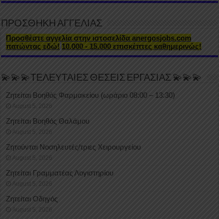
ΠΡΟΣΘΗΚΗ ΑΓΓΕΛΙΑΣ
Προσθέστε αγγελία στην ιστοσελίδα anergosjobs.com
πατώντας εδώ!
10.000 - 15.000 επισκέπτες καθημερινώς!
💫💫💫ΤΕΛΕΥΤΑΙΕΣ ΘΕΣΕΙΣ ΕΡΓΑΣΙΑΣ 💫💫💫
Ζητείται Βοηθός Φαρμακείου (ωράριο 08:00 – 13:30)
August 5, 2026
Ζητείται Βοηθός Θαλάμου
August 5, 2026
Ζητούνται Νοσηλευτές/τριες Χειρουργείου
August 5, 2026
Ζητείται Γραμματέας Λογιστηρίου
August 5, 2026
Ζητείται Οδηγός
August 5, 2026