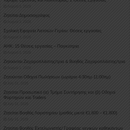
August 3, 2026
Ζητείται Δημοσιογράφος
August 3, 2026
Σχολική Εφορεία Λατσιών-Γερίου: Θέσεις εργασίας
August 3, 2026
ΑΗΚ: 15 Θέσεις εργασίας – Παγκύπρια
August 3, 2026
Ζητούνται Ζαχαροπλάστης/τρια & Βοηθός Ζαχαροπλάστης/τρια
August 1, 2026
Ζητούνται Οδηγοί Πωλήσεων (ωράριο 4:30πμ-11:00πμ)
July 31, 2026
Ζητείται Προσωπικό (α) Τμήμα Συντήρησης και (β) Οδηγοί
Φορτηγών και Trailers
July 31, 2026
Ζητείται Βοηθός Λογιστηρίου (μισθός μικτά €1.600 – €1.800)
July 31, 2026
Ζητείται Βοηθός Εκτελωνιστής/ Γραφέας γενικών καθηκόντων