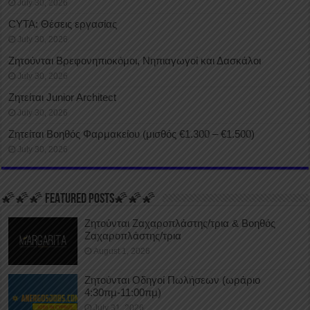
July 30, 2026
CYTA: Θέσεις εργασίας
July 30, 2026
Ζητούνται Βρεφονηπιοκόμοι, Νηπιαγωγοί και Δασκάλοι
July 30, 2026
Ζητείται Junior Architect
July 30, 2026
Ζητείται Βοηθός Φαρμακείου (μισθός €1.300 – €1.500)
July 30, 2026
🌠🌠🌠 FEATURED POSTS🌠🌠🌠
Ζητούνται Ζαχαροπλάστης/τρια & Βοηθός
Ζαχαροπλάστης/τρια
August 1, 2026
Ζητούνται Οδηγοί Πωλήσεων (ωράριο
4:30πμ-11:00πμ)
July 31, 2026