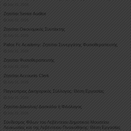
July 31, 2026
Ζητείται Senior Auditor
July 31, 2026
Ζητείται Οικονομικός Συντάκτης
July 31, 2026
Pafos Fc Academy: Ζητείται Συνεργάτης Φυσιοθεραπευτής
July 31, 2026
Ζητείται Φυσιοθεραπευτής
July 31, 2026
Ζητείται Accounts Clerk
July 31, 2026
Παγκύπριος Δικηγορικός Σύλλογος: Θέση Εργασίας
July 31, 2026
Ζητείται Δάκαλος/ Δασκάλα ή Φιλόλογος
July 31, 2026
Σύνδεσμος Φίλων του Λεβέντειου Δημοτικού Μουσείου
Λευκωσίας και της Λεβέντειου Πινακοθήκης: Θέση Εργασίας