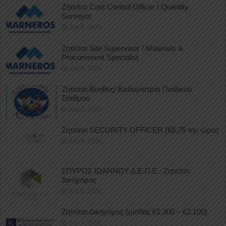
Ζητείται Cost Control Officer / Quantity
Surveyor
July 9, 2026
Ζητείται Site Supervisor / Materials &
Procurement Specialist
July 9, 2026
Ζητείται Βοηθός/ Καθαρίστρια Παιδικού
Σταθμού
July 8, 2026
Ζητείται SECURITY OFFICER (€8,75 την ώρα)
July 8, 2026
ΣΠΥΡΟΣ ΙΩΑΝΝΟΥ Δ.Ε.Π.Ε.: Ζητείται
Δικηγόρος
July 8, 2026
Ζητείται Δικηγόρος (μισθός €1.300 – €2.100)
July 7, 2026