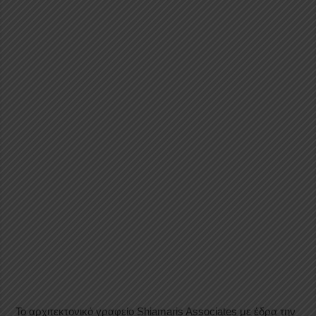
Το αρχιτεκτονικό γραφείο Shiamaris Associates με έδρα την