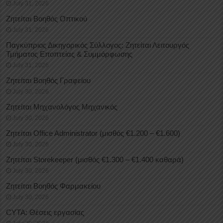
July 31, 2026
Ζητείται Βοηθός Οπτικού
July 31, 2026
Παγκύπριος Δικηγορικός Σύλλογος: Ζητείται Λειτουργός
Τμήματος Εποπτείας & Συμμόρφωσης
July 31, 2026
Ζητείται Βοηθός Γραφείου
July 30, 2026
Ζητείται Μηχανολόγος Μηχανικός
July 30, 2026
Ζητείται Office Administrator (μισθός €1.200 – €1.600)
July 30, 2026
Ζητείται Storekeeper (μισθός €1.300 – €1.400 καθαρά)
July 30, 2026
Ζητείται Βοηθός Φαρμακείου
July 30, 2026
CYTA: Θέσεις εργασίας