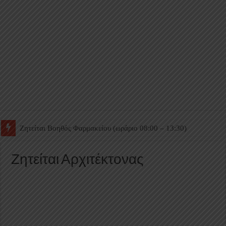
Ζητείται Βοηθός Θαλάμου
Ζητείται Αρχιτέκτονας