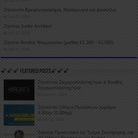
July 30, 2026
Ζητούνται Βρεφονηπιοκόμοι, Νηπιαγωγοί και Δασκάλοι
July 30, 2026
Ζητείται Junior Architect
July 30, 2026
Ζητείται Βοηθός Φαρμακείου (μισθός €1.300 – €1.500)
July 30, 2026
🌠🌠🌠 FEATURED POSTS🌠🌠🌠
Ζητούνται Ζαχαροπλάστης/τρια & Βοηθός
Ζαχαροπλάστης/τρια
August 1, 2026
Ζητούνται Οδηγοί Πωλήσεων (ωράριο
4:30πμ-11:00πμ)
July 31, 2026
Ζητείται Προσωπικό (α) Τμήμα Συντήρησης και
(β) Οδηγοί Φορτηγών και Trailers