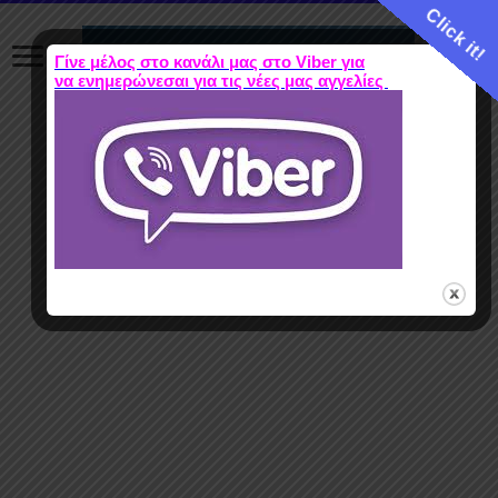
Click it!
Γίνε μέλος στο κανάλι μας στο Viber για
να ενημερώνεσαι για τις νέες μας αγγελίες