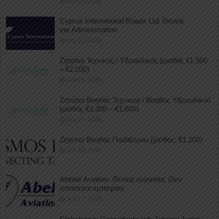
July 23, 2026
Cyprus International Roads Ltd: Θέσεις
για Administration
July 21, 2026
Ζητείται Τεχνικός / Υδραυλικός (μισθός €1.500
– €2.000)
July 21, 2026
Ζητείται Βοηθός Τεχνικού / Βοηθός Υδραυλικού
(μισθός €1.300 – €1.600)
July 21, 2026
Ζητείται Βοηθός Παιδιάτρου (μισθός: €1.200)
July 18, 2026
Abelair Aviation: Θέσεις εργασίας (δεν
απαιτείται εμπειρία)
July 17, 2026