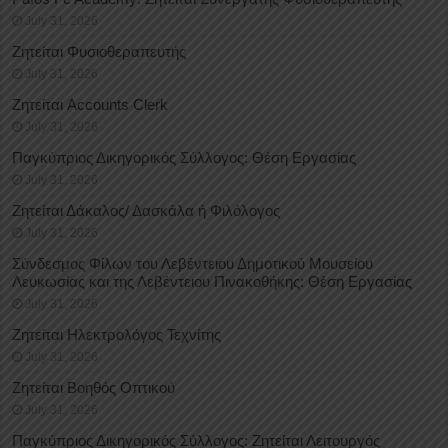
July 31, 2026
Ζητείται Φυσιοθεραπευτής
July 31, 2026
Ζητείται Accounts Clerk
July 31, 2026
Παγκύπριος Δικηγορικός Σύλλογος: Θέση Εργασίας
July 31, 2026
Ζητείται Δάκαλος/ Δασκάλα ή Φιλόλογος
July 31, 2026
Σύνδεσμος Φίλων του Λεβέντειου Δημοτικού Μουσείου
Λευκωσίας και της Λεβέντειου Πινακοθήκης: Θέση Εργασίας
July 31, 2026
Ζητείται Ηλεκτρολόγος Τεχνίτης
July 31, 2026
Ζητείται Βοηθός Οπτικού
July 31, 2026
Παγκύπριος Δικηγορικός Σύλλογος: Ζητείται Λειτουργός