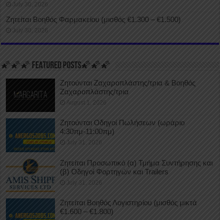
July 30, 2026
Ζητείται Βοηθός Φαρμακείου (μισθός €1.300 – €1.500)
July 30, 2026
🌠🌠🌠 FEATURED POSTS🌠🌠🌠
Ζητούνται Ζαχαροπλάστης/τρια & Βοηθός
Ζαχαροπλάστης/τρια
August 1, 2026
Ζητούνται Οδηγοί Πωλήσεων (ωράριο
4:30πμ-11:00πμ)
July 31, 2026
Ζητείται Προσωπικό (α) Τμήμα Συντήρησης και
(β) Οδηγοί Φορτηγών και Trailers
July 31, 2026
Ζητείται Βοηθός Λογιστηρίου (μισθός μικτά
€1.600 – €1.800)