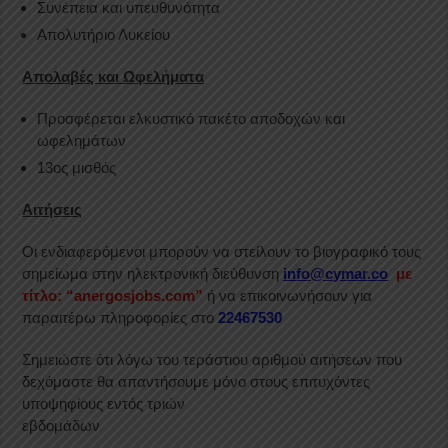
Συνέπεια και υπευθυνότητα
Απολυτήριο Λυκείου
Απολαβές και Ωφελήματα
Προσφέρεται ελκυστικό πακέτο αποδοχών και
ωφελημάτων
13ος μισθός
Αιτήσεις
Οι ενδιαφερόμενοι μπορούν να στείλουν το βιογραφικό τους
σημείωμα στην ηλεκτρονική διεύθυνση
info@cymar.co
με
τίτλο: “anergosjobs.com”
ή να επικοινωνήσουν για
παραιτέρω πληροφορίες στο
22467530
Σημειώστε ότι λόγω του τεράστιου αριθμού αιτήσεων που
δεχόμαστε θα απαντήσουμε μόνο στους επιτυχόντες
υποψηφίους εντός τριών
εβδομάδων