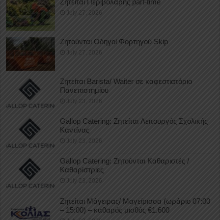
Ζητείται Περιβολάρης part-time
July 27, 2026
Ζητούνται Οδηγοί Φορτηγού Skip
July 27, 2026
Ζητείται Barista/ Waiter σε καφεστιατόριο
Πανεπιστημίου
July 23, 2026
Gallop Catering: Ζητείται Λειτουργός Σχολικής
Καντίνας
July 23, 2026
Gallop Catering: Ζητούνται Καθαριστές /
Καθαρίστριες
July 23, 2026
Ζητείται Μάγειρας/ Μαγείρισσα (ωράριο 07:00
– 15:00) – καθαρός μισθός €1.600