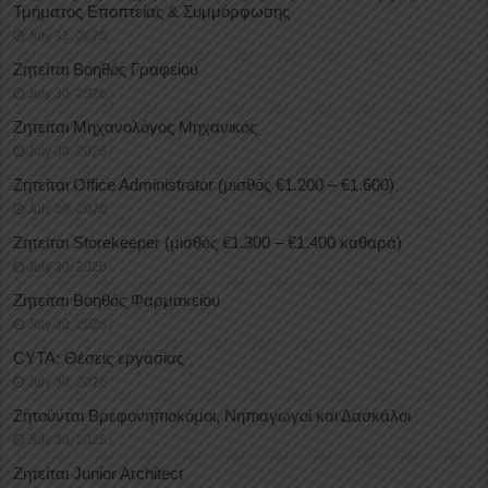
Τμήματος Εποπτείας & Συμμόρφωσης
July 31, 2026
Ζητείται Βοηθός Γραφείου
July 30, 2026
Ζητείται Μηχανολόγος Μηχανικός
July 30, 2026
Ζητείται Office Administrator (μισθός €1.200 – €1.600)
July 30, 2026
Ζητείται Storekeeper (μισθός €1.300 – €1.400 καθαρά)
July 30, 2026
Ζητείται Βοηθός Φαρμακείου
July 30, 2026
CYTA: Θέσεις εργασίας
July 30, 2026
Ζητούνται Βρεφονηπιοκόμοι, Νηπιαγωγοί και Δασκάλοι
July 30, 2026
Ζητείται Junior Architect