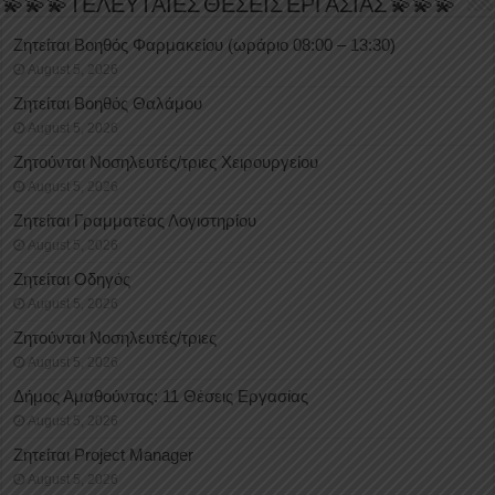
💫💫💫ΤΕΛΕΥΤΑΙΕΣ ΘΕΣΕΙΣ ΕΡΓΑΣΙΑΣ 💫💫💫
Ζητείται Βοηθός Φαρμακείου (ωράριο 08:00 – 13:30)
August 5, 2026
Ζητείται Βοηθός Θαλάμου
August 5, 2026
Ζητούνται Νοσηλευτές/τριες Χειρουργείου
August 5, 2026
Ζητείται Γραμματέας Λογιστηρίου
August 5, 2026
Ζητείται Οδηγός
August 5, 2026
Ζητούνται Νοσηλευτές/τριες
August 5, 2026
Δήμος Αμαθούντας: 11 Θέσεις Εργασίας
August 5, 2026
Ζητείται Project Manager
August 5, 2026