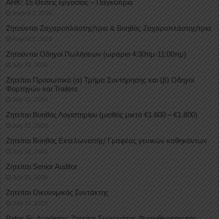
ΑΗΚ: 15 Θέσεις εργασίας – Παγκύπρια
August 3, 2026
Ζητούνται Ζαχαροπλάστης/τρια & Βοηθός Ζαχαροπλάστης/τρια
August 1, 2026
Ζητούνται Οδηγοί Πωλήσεων (ωράριο 4:30πμ-11:00πμ)
July 31, 2026
Ζητείται Προσωπικό (α) Τμήμα Συντήρησης και (β) Οδηγοί
Φορτηγών και Trailers
July 31, 2026
Ζητείται Βοηθός Λογιστηρίου (μισθός μικτά €1.600 – €1.800)
July 31, 2026
Ζητείται Βοηθός Εκτελωνιστής/ Γραφέας γενικών καθηκόντων
July 31, 2026
Ζητείται Senior Auditor
July 31, 2026
Ζητείται Οικονομικός Συντάκτης
July 31, 2026
Pafos Fc Academy: Ζητείται Συνεργάτης Φυσιοθεραπευτής