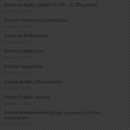
Ζητούνται Ταμίες (μισθός €1.200 – €1.350 μεικτά)
August 5, 2026
Ζητείται Υπεύθυνος/η Λογιστηρίου
August 4, 2026
Ζητούνται Μαθηματικοί
August 4, 2026
Ζητείται Καθαρίστρια
August 4, 2026
Ζητείται Γραμματέας
August 4, 2026
Ζητείται Βοηθός Οδοντιατρείου
August 4, 2026
Ζητείται English Teacher
August 4, 2026
Ζητείται Φυσιοθεραπευτής/τρια για μερική ή πλήρη
απασχόληση
August 3, 2026