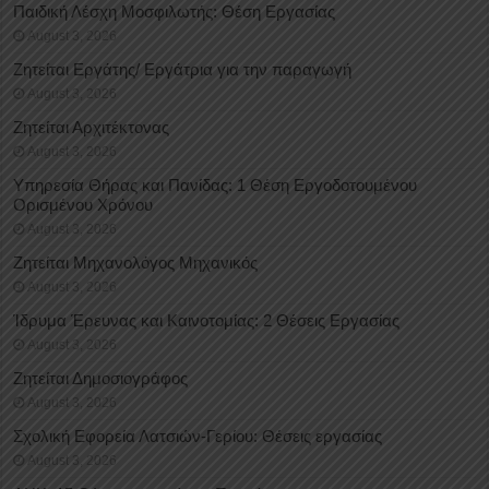
Παιδική Λέσχη Μοσφιλωτής: Θέση Εργασίας
August 3, 2026
Ζητείται Εργάτης/ Εργάτρια για την παραγωγή
August 3, 2026
Ζητείται Αρχιτέκτονας
August 3, 2026
Υπηρεσία Θήρας και Πανίδας: 1 Θέση Eργοδοτουμένου
Oρισμένου Xρόνου
August 3, 2026
Ζητείται Μηχανολόγος Μηχανικός
August 3, 2026
Ίδρυμα Έρευνας και Καινοτομίας: 2 Θέσεις Εργασίας
August 3, 2026
Ζητείται Δημοσιογράφος
August 3, 2026
Σχολική Εφορεία Λατσιών-Γερίου: Θέσεις εργασίας
August 3, 2026