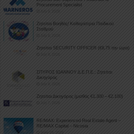
Procurement Specialist
July 9, 2026
Ζητείται Βοηθός/ Καθαρίστρια Παιδικού
Σταθμού
July 8, 2026
Ζητείται SECURITY OFFICER (€8,75 την ώρα)
July 8, 2026
ΣΠΥΡΟΣ ΙΩΑΝΝΟΥ Δ.Ε.Π.Ε.: Ζητείται
Δικηγόρος
July 8, 2026
Ζητείται Δικηγόρος (μισθός €1.300 – €2.100)
July 7, 2026
RE/MAX: Experienced Real Estate Agent –
RE/MAX Capital – Nicosia
June 29, 2026