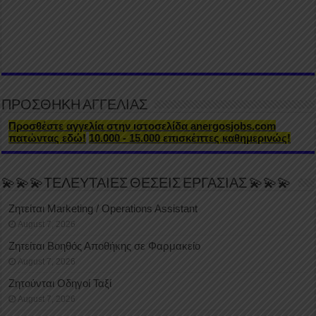
ΠΡΟΣΘΗΚΗ ΑΓΓΕΛΙΑΣ
Προσθέστε αγγελία στην ιστοσελίδα anergosjobs.com
πατώντας εδώ!
10.000 - 15.000 επισκέπτες καθημερινώς!
💫💫💫ΤΕΛΕΥΤΑΙΕΣ ΘΕΣΕΙΣ ΕΡΓΑΣΙΑΣ 💫💫💫
Ζητείται Marketing / Operations Assistant
August 7, 2026
Ζητείται Βοηθός Αποθήκης σε Φαρμακείο
August 7, 2026
Ζητούνται Οδηγοί Ταξί
August 7, 2026