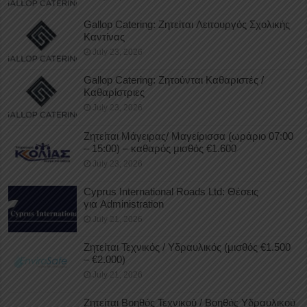
Gallop Catering: Ζητείται Λειτουργός Σχολικής
Καντίνας
July 23, 2026
Gallop Catering: Ζητούνται Καθαριστές /
Καθαρίστριες
July 23, 2026
Ζητείται Μάγειρας/ Μαγείρισσα (ωράριο 07:00
– 15:00) – καθαρός μισθός €1.600
July 23, 2026
Cyprus International Roads Ltd: Θέσεις
για Administration
July 21, 2026
Ζητείται Τεχνικός / Υδραυλικός (μισθός €1.500
– €2.000)
July 21, 2026
Ζητείται Βοηθός Τεχνικού / Βοηθός Υδραυλικού