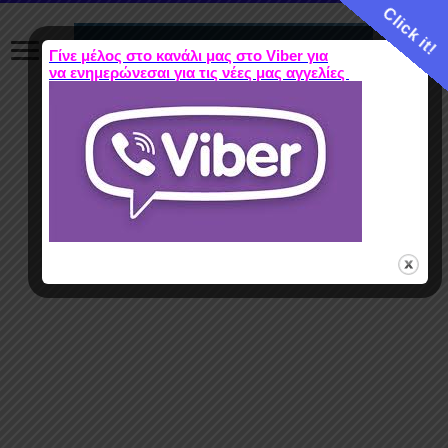
Click it!
Γίνε μέλος στο κανάλι μας στο Viber για
να ενημερώνεσαι για τις νέες μας αγγελίες