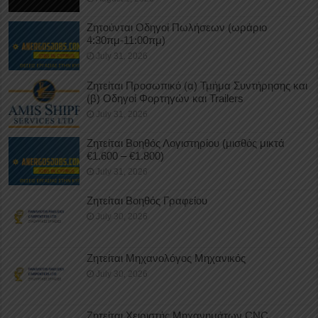
Ζητούνται Οδηγοί Πωλήσεων (ωράριο
4:30πμ-11:00πμ)
July 31, 2026
Ζητείται Προσωπικό (α) Τμήμα Συντήρησης και
(β) Οδηγοί Φορτηγών και Trailers
July 31, 2026
Ζητείται Βοηθός Λογιστηρίου (μισθός μικτά
€1.600 – €1.800)
July 31, 2026
Ζητείται Βοηθός Γραφείου
July 30, 2026
Ζητείται Μηχανολόγος Μηχανικός
July 30, 2026
Ζητείται Χειριστής Μηχανημάτων CNC