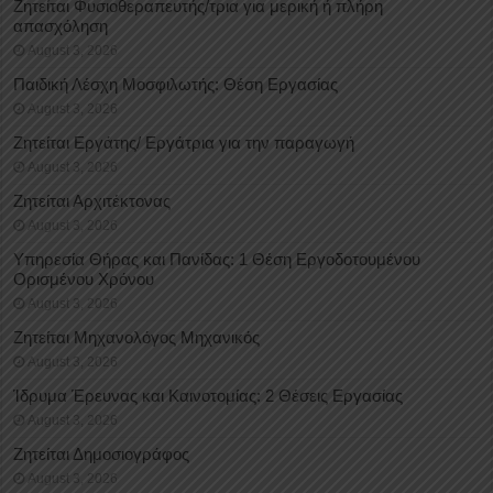
Ζητείται Φυσιοθεραπευτής/τρια για μερική ή πλήρη
απασχόληση
August 3, 2026
Παιδική Λέσχη Μοσφιλωτής: Θέση Εργασίας
August 3, 2026
Ζητείται Εργάτης/ Εργάτρια για την παραγωγή
August 3, 2026
Ζητείται Αρχιτέκτονας
August 3, 2026
Υπηρεσία Θήρας και Πανίδας: 1 Θέση Eργοδοτουμένου
Oρισμένου Xρόνου
August 3, 2026
Ζητείται Μηχανολόγος Μηχανικός
August 3, 2026
Ίδρυμα Έρευνας και Καινοτομίας: 2 Θέσεις Εργασίας
August 3, 2026
Ζητείται Δημοσιογράφος
August 3, 2026