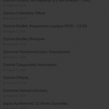
Ζητείται Οδηγός/ Μεταφορέας (€1.500 καθαρά + 13ος)
August 6, 2026
Ζητείται Collections Officer
August 6, 2026
Ζητείται Βοηθός Φαρμακείου (ωράριο 08:00 – 13:30)
August 5, 2026
Ζητείται Βοηθός Θαλάμου
August 5, 2026
Ζητούνται Νοσηλευτές/τριες Χειρουργείου
August 5, 2026
Ζητείται Γραμματέας Λογιστηρίου
August 5, 2026
Ζητείται Οδηγός
August 5, 2026
Ζητούνται Νοσηλευτές/τριες
August 5, 2026
Δήμος Αμαθούντας: 11 Θέσεις Εργασίας
August 5, 2026