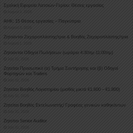
Σχολική Εφορεία Λατσιών-Γερίου: Θέσεις εργασίας
August 3, 2026
ΑΗΚ: 15 Θέσεις εργασίας – Παγκύπρια
August 3, 2026
Ζητούνται Ζαχαροπλάστης/τρια & Βοηθός Ζαχαροπλάστης/τρια
August 1, 2026
Ζητούνται Οδηγοί Πωλήσεων (ωράριο 4:30πμ-11:00πμ)
July 31, 2026
Ζητείται Προσωπικό (α) Τμήμα Συντήρησης και (β) Οδηγοί
Φορτηγών και Trailers
July 31, 2026
Ζητείται Βοηθός Λογιστηρίου (μισθός μικτά €1.600 – €1.800)
July 31, 2026
Ζητείται Βοηθός Εκτελωνιστής/ Γραφέας γενικών καθηκόντων
July 31, 2026
Ζητείται Senior Auditor
July 31, 2026