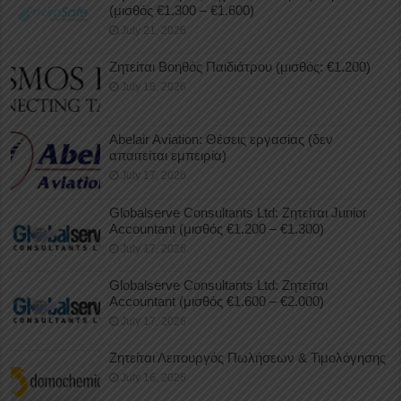
(μισθός €1.300 – €1.600)
July 21, 2026
Ζητείται Βοηθός Παιδιάτρου (μισθός: €1.200)
July 18, 2026
Abelair Aviation: Θέσεις εργασίας (δεν
απαιτείται εμπειρία)
July 17, 2026
Globalserve Consultants Ltd: Ζητείται Junior
Accountant (μισθός €1.200 – €1.300)
July 17, 2026
Globalserve Consultants Ltd: Ζητείται
Accountant (μισθός €1.600 – €2.000)
July 17, 2026
Ζητείται Λειτουργός Πωλήσεων & Τιμολόγησης
July 16, 2026