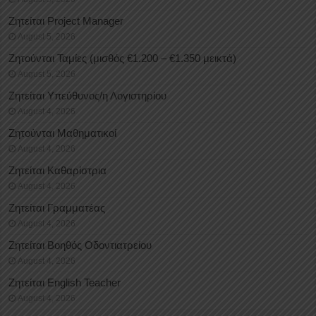
Ζητείται Project Manager
August 5, 2026
Ζητούνται Ταμίες (μισθός €1.200 – €1.350 μεικτά)
August 5, 2026
Ζητείται Υπεύθυνος/η Λογιστηρίου
August 4, 2026
Ζητούνται Μαθηματικοί
August 4, 2026
Ζητείται Καθαρίστρια
August 4, 2026
Ζητείται Γραμματέας
August 4, 2026
Ζητείται Βοηθός Οδοντιατρείου
August 4, 2026
Ζητείται English Teacher
August 4, 2026