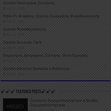
Ζητείται Οικονομικός Συντάκτης
July 31, 2026
Pafos Fc Academy: Ζητείται Συνεργάτης Φυσιοθεραπευτής
July 31, 2026
Ζητείται Φυσιοθεραπευτής
July 31, 2026
Ζητείται Accounts Clerk
July 31, 2026
Παγκύπριος Δικηγορικός Σύλλογος: Θέση Εργασίας
July 31, 2026
Ζητείται Δάκαλος/ Δασκάλα ή Φιλόλογος
July 31, 2026
🌠🌠🌠 FEATURED POSTS🌠🌠🌠
Ζητούνται Ζαχαροπλάστης/τρια & Βοηθός
Ζαχαροπλάστης/τρια
August 1, 2026