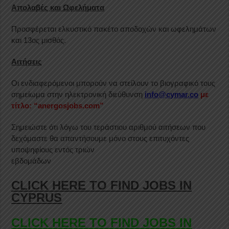
Απολαβές και Ωφελήματα
Προσφέρεται ελκυστικό πακέτο αποδοχών και ωφελημάτων
και 13ος μισθός.
Αιτήσεις
Οι ενδιαφερόμενοι μπορούν να στείλουν το βιογραφικό τους
σημείωμα στην ηλεκτρονική διεύθυνση
info@cymar.co
με
τίτλο: “anergosjobs.com”
Σημειώστε ότι λόγω του τεράστιου αριθμού αιτήσεων που
δεχόμαστε θα απαντήσουμε μόνο στους επιτυχόντες
υποψηφίους εντός τριών
εβδομάδων
CLICK HERE TO FIND JOBS IN
CYPRUS
CLICK HERE TO FIND JOBS IN