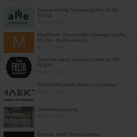
Ζητείται Βοηθός Τεχνικού (μισθός €1.200 –
€1.600)
July 15, 2026
MeshMade: Ζητείται Office Manager (μισθός
€1.200 – €1.600 καθαρά)
July 15, 2026
Ζητούνται Ταμίες (αρχικός μισθός €1.300 –
€1.400)
July 14, 2026
Ζητείται Μηχανικός Βαρέων Οχημάτων
July 13, 2026
Ζητείται Κρεοπώλης
July 12, 2026
Cosmos Sport: Θέση Εργασίας