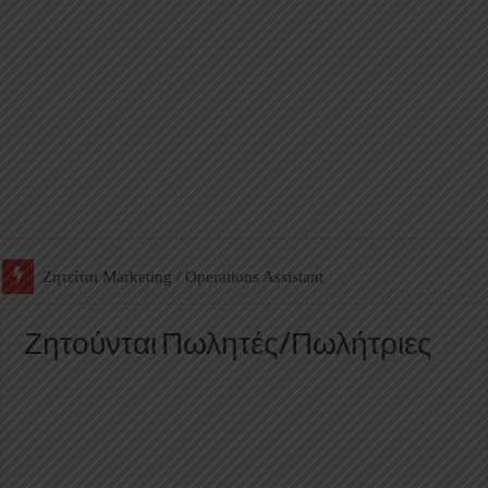
Ζητείται Βοηθός Αποθήκης σε Φαρμακείο
Ζητούνται Πωλητές/Πωλήτριες