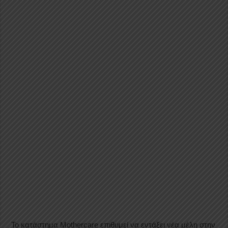
Το κατάστημα Mothercare επιθυμεί να εντάξει νέα μέλη στην