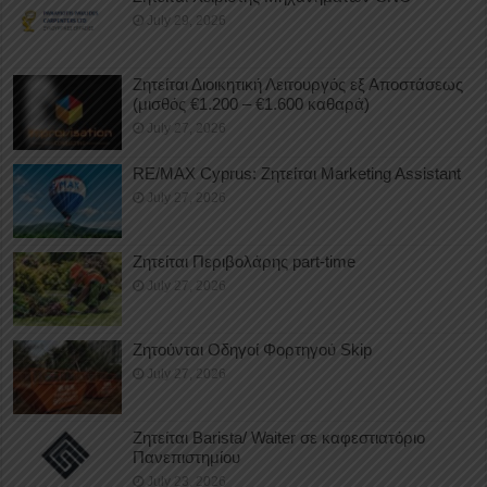
July 29, 2026
Ζητείται Διοικητική Λειτουργός εξ Αποστάσεως
(μισθός €1.200 – €1.600 καθαρά)
July 27, 2026
RE/MAX Cyprus: Ζητείται Marketing Assistant
July 27, 2026
Ζητείται Περιβολάρης part-time
July 27, 2026
Ζητούνται Οδηγοί Φορτηγού Skip
July 27, 2026
Ζητείται Barista/ Waiter σε καφεστιατόριο
Πανεπιστημίου
July 23, 2026