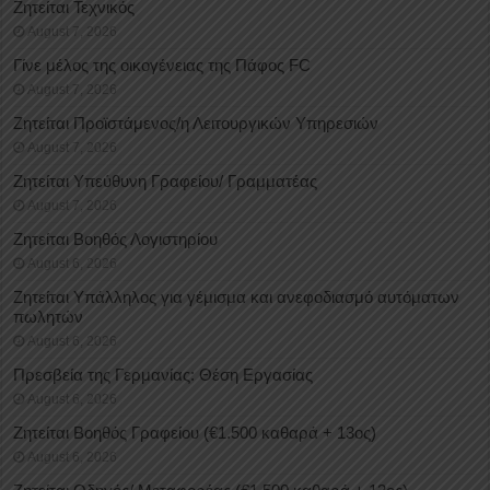
Ζητείται Τεχνικός
August 7, 2026
Γίνε μέλος της οικογένειας της Πάφος FC
August 7, 2026
Ζητείται Προϊστάμενος/η Λειτουργικών Υπηρεσιών
August 7, 2026
Ζητείται Υπεύθυνη Γραφείου/ Γραμματέας
August 7, 2026
Ζητείται Βοηθός Λογιστηρίου
August 6, 2026
Ζητείται Υπάλληλος για γέμισμα και ανεφοδιασμό αυτόματων
πωλητών
August 6, 2026
Πρεσβεία της Γερμανίας: Θέση Εργασίας
August 6, 2026
Ζητείται Βοηθός Γραφείου (€1.500 καθαρά + 13ος)
August 6, 2026