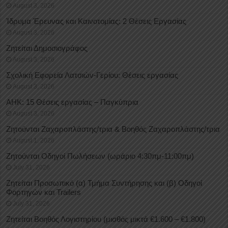
August 3, 2026
Ίδρυμα Έρευνας και Καινοτομίας: 2 Θέσεις Εργασίας
August 3, 2026
Ζητείται Δημοσιογράφος
August 3, 2026
Σχολική Εφορεία Λατσιών-Γερίου: Θέσεις εργασίας
August 3, 2026
ΑΗΚ: 15 Θέσεις εργασίας – Παγκύπρια
August 3, 2026
Ζητούνται Ζαχαροπλάστης/τρια & Βοηθός Ζαχαροπλάστης/τρια
August 1, 2026
Ζητούνται Οδηγοί Πωλήσεων (ωράριο 4:30πμ-11:00πμ)
July 31, 2026
Ζητείται Προσωπικό (α) Τμήμα Συντήρησης και (β) Οδηγοί
Φορτηγών και Trailers
July 31, 2026
Ζητείται Βοηθός Λογιστηρίου (μισθός μικτά €1.600 – €1.800)