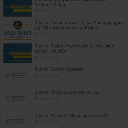
4:30πμ-11:00πμ)
July 31, 2026
Ζητείται Προσωπικό (α) Τμήμα Συντήρησης και
(β) Οδηγοί Φορτηγών και Trailers
July 31, 2026
Ζητείται Βοηθός Λογιστηρίου (μισθός μικτά
€1.600 – €1.800)
July 31, 2026
Ζητείται Βοηθός Γραφείου
July 30, 2026
Ζητείται Μηχανολόγος Μηχανικός
July 30, 2026
Ζητείται Χειριστής Μηχανημάτων CNC
July 29, 2026