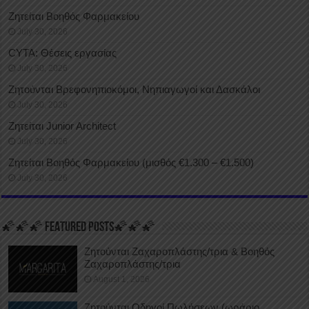
Ζητείται Βοηθός Φαρμακείου
July 30, 2026
CYTA: Θέσεις εργασίας
July 30, 2026
Ζητούνται Βρεφονηπιοκόμοι, Νηπιαγωγοί και Δασκάλοι
July 30, 2026
Ζητείται Junior Architect
July 30, 2026
Ζητείται Βοηθός Φαρμακείου (μισθός €1.300 – €1.500)
July 30, 2026
🌠🌠🌠 FEATURED POSTS🌠🌠🌠
Ζητούνται Ζαχαροπλάστης/τρια & Βοηθός
Ζαχαροπλάστης/τρια
August 1, 2026
Ζητούνται Οδηγοί Πωλήσεων (ωράριο