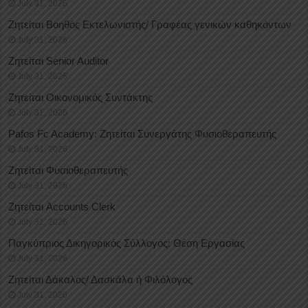
July 31, 2026
Ζητείται Βοηθός Εκτελωνιστής/ Γραφέας γενικών καθηκόντων
July 31, 2026
Ζητείται Senior Auditor
July 31, 2026
Ζητείται Οικονομικός Συντάκτης
July 31, 2026
Pafos Fc Academy: Ζητείται Συνεργάτης Φυσιοθεραπευτής
July 31, 2026
Ζητείται Φυσιοθεραπευτής
July 31, 2026
Ζητείται Accounts Clerk
July 31, 2026
Παγκύπριος Δικηγορικός Σύλλογος: Θέση Εργασίας
July 31, 2026
Ζητείται Δάκαλος/ Δασκάλα ή Φιλόλογος
July 31, 2026