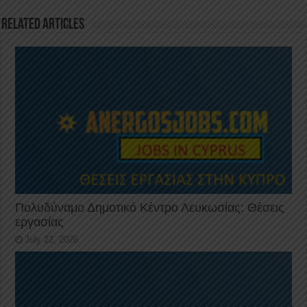
o
p
k
Related Articles
Πολυδύναμο Δημοτικό Κέντρο Λευκωσίας: Θέσεις
εργασίας
July 22, 2026