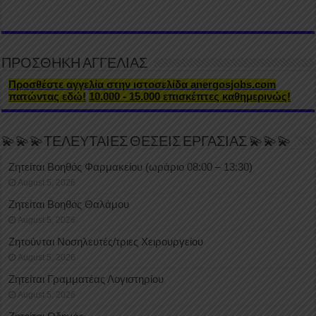
ΠΡΟΣΘΗΚΗ ΑΓΓΕΛΙΑΣ
Προσθέστε αγγελία στην ιστοσελίδα anergosjobs.com
πατώντας εδώ!
10.000 - 15.000 επισκέπτες καθημερινώς!
💫💫💫ΤΕΛΕΥΤΑΙΕΣ ΘΕΣΕΙΣ ΕΡΓΑΣΙΑΣ 💫💫💫
Ζητείται Βοηθός Φαρμακείου (ωράριο 08:00 – 13:30)
August 5, 2026
Ζητείται Βοηθός Θαλάμου
August 5, 2026
Ζητούνται Νοσηλευτές/τριες Χειρουργείου
August 5, 2026
Ζητείται Γραμματέας Λογιστηρίου
August 5, 2026