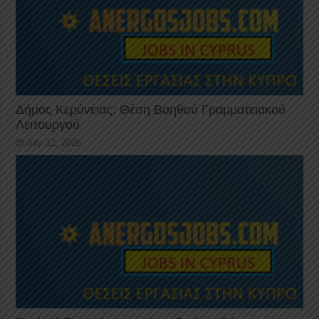
Δήμος Κερύνειας: Θέση Βοηθού Γραμματειακού
Λειτουργού
July 12, 2026