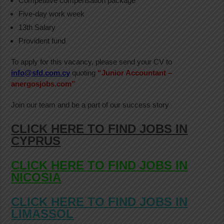
Competitive compensation package
Five-day work week
13th Salary
Provident fund
To apply for this vacancy, please send your CV to
info@sfd.com.cy
quoting
“
Junior Accountant –
anergosjobs.com”
Join our team and be a part of our success story
CLICK HERE TO FIND JOBS IN
CYPRUS
CLICK HERE TO FIND JOBS IN
NICOSIA
CLICK HERE TO FIND JOBS IN
LIMASSOL