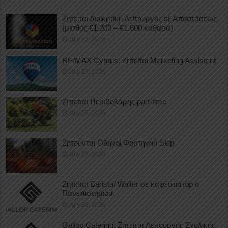
Ζητείται Διοικητική Λειτουργός εξ Αποστάσεως
(μισθός €1.200 – €1.600 καθαρά)
July 27, 2026
RE/MAX Cyprus: Ζητείται Marketing Assistant
July 27, 2026
Ζητείται Περιβολάρης part-time
July 27, 2026
Ζητούνται Οδηγοί Φορτηγού Skip
July 27, 2026
Ζητείται Barista/ Waiter σε καφεστιατόριο
Πανεπιστημίου
July 23, 2026
Gallop Catering: Ζητείται Λειτουργός Σχολικής