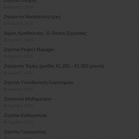
Ζητείται Οδηγός
August 5, 2026
Ζητούνται Νοσηλευτές/τριες
August 5, 2026
Δήμος Αμαθούντας: 11 Θέσεις Εργασίας
August 5, 2026
Ζητείται Project Manager
August 5, 2026
Ζητούνται Ταμίες (μισθός €1.200 – €1.350 μεικτά)
August 5, 2026
Ζητείται Υπεύθυνος/η Λογιστηρίου
August 4, 2026
Ζητούνται Μαθηματικοί
August 4, 2026
Ζητείται Καθαρίστρια
August 4, 2026
Ζητείται Γραμματέας
August 4, 2026