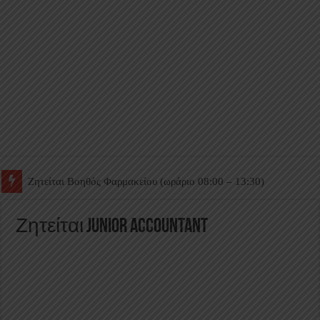
Ζητείται Βοηθός Θαλάμου
Ζητείται Junior Accountant