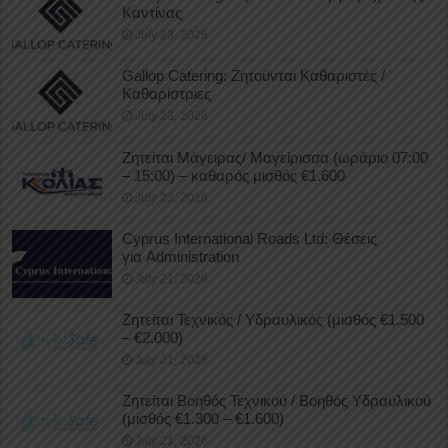
Καντίνας
July 23, 2026
Gallop Catering: Ζητούνται Καθαριστές /
Καθαρίστριες
July 23, 2026
Ζητείται Μάγειρας/ Μαγείρισσα (ωράριο 07:00
– 15:00) – καθαρός μισθός €1.600
July 23, 2026
Cyprus International Roads Ltd: Θέσεις
για Administration
July 21, 2026
Ζητείται Τεχνικός / Υδραυλικός (μισθός €1.500
– €2.000)
July 21, 2026
Ζητείται Βοηθός Τεχνικού / Βοηθός Υδραυλικού
(μισθός €1.300 – €1.600)
July 21, 2026