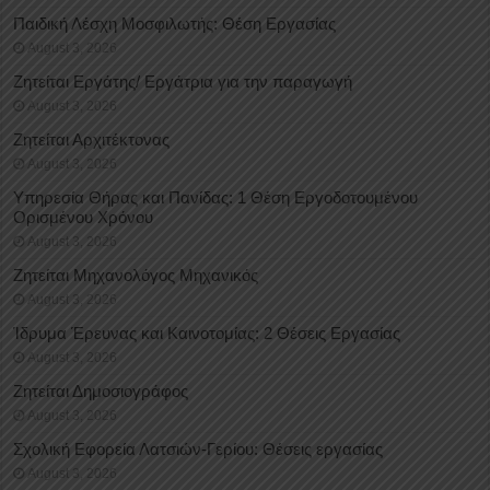
Παιδική Λέσχη Μοσφιλωτής: Θέση Εργασίας
August 3, 2026
Ζητείται Εργάτης/ Εργάτρια για την παραγωγή
August 3, 2026
Ζητείται Αρχιτέκτονας
August 3, 2026
Υπηρεσία Θήρας και Πανίδας: 1 Θέση Eργοδοτουμένου
Oρισμένου Xρόνου
August 3, 2026
Ζητείται Μηχανολόγος Μηχανικός
August 3, 2026
Ίδρυμα Έρευνας και Καινοτομίας: 2 Θέσεις Εργασίας
August 3, 2026
Ζητείται Δημοσιογράφος
August 3, 2026
Σχολική Εφορεία Λατσιών-Γερίου: Θέσεις εργασίας
August 3, 2026