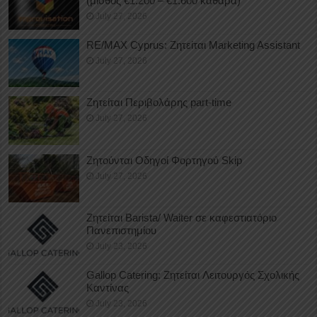
(μισθός €1.200 – €1.600 καθαρά)
July 27, 2026
RE/MAX Cyprus: Ζητείται Marketing Assistant
July 27, 2026
Ζητείται Περιβολάρης part-time
July 27, 2026
Ζητούνται Οδηγοί Φορτηγού Skip
July 27, 2026
Ζητείται Barista/ Waiter σε καφεστιατόριο
Πανεπιστημίου
July 23, 2026
Gallop Catering: Ζητείται Λειτουργός Σχολικής
Καντίνας
July 23, 2026