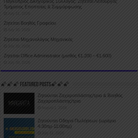
Παγκύπριος Δικηγορικός Σύλλογος: Ζητείται Λειτουργός
Τμήματος Εποπτείας & Συμμόρφωσης
July 31, 2026
Ζητείται Βοηθός Γραφείου
July 30, 2026
Ζητείται Μηχανολόγος Μηχανικός
July 30, 2026
Ζητείται Office Administrator (μισθός €1.200 – €1.600)
July 30, 2026
🌠🌠🌠 FEATURED POSTS🌠🌠🌠
Ζητούνται Ζαχαροπλάστης/τρια & Βοηθός
Ζαχαροπλάστης/τρια
August 1, 2026
Ζητούνται Οδηγοί Πωλήσεων (ωράριο
4:30πμ-11:00πμ)
July 31, 2026