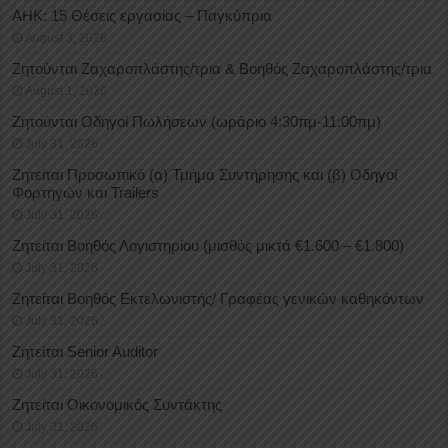
ΑΗΚ: 15 Θέσεις εργασίας – Παγκύπρια
August 3, 2026
Ζητούνται Ζαχαροπλάστης/τρια & Βοηθός Ζαχαροπλάστης/τρια
August 1, 2026
Ζητούνται Οδηγοί Πωλήσεων (ωράριο 4:30πμ-11:00πμ)
July 31, 2026
Ζητείται Προσωπικό (α) Τμήμα Συντήρησης και (β) Οδηγοί
Φορτηγών και Trailers
July 31, 2026
Ζητείται Βοηθός Λογιστηρίου (μισθός μικτά €1.600 – €1.800)
July 31, 2026
Ζητείται Βοηθός Εκτελωνιστής/ Γραφέας γενικών καθηκόντων
July 31, 2026
Ζητείται Senior Auditor
July 31, 2026
Ζητείται Οικονομικός Συντάκτης
July 31, 2026