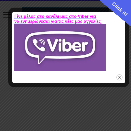
Click it!
Γίνε μέλος στο κανάλι μας στο Viber για
να ενημερώνεσαι για τις νέες μας αγγελίες