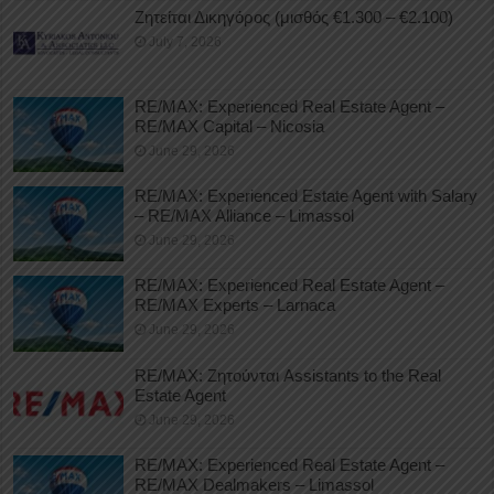
Ζητείται Δικηγόρος (μισθός €1.300 – €2.100)
July 7, 2026
RE/MAX: Experienced Real Estate Agent –
RE/MAX Capital – Nicosia
June 29, 2026
RE/MAX: Experienced Estate Agent with Salary
– RE/MAX Alliance – Limassol
June 29, 2026
RE/MAX: Experienced Real Estate Agent –
RE/MAX Experts – Larnaca
June 29, 2026
RE/MAX: Ζητούνται Assistants to the Real
Estate Agent
June 29, 2026
RE/MAX: Experienced Real Estate Agent –
RE/MAX Dealmakers – Limassol