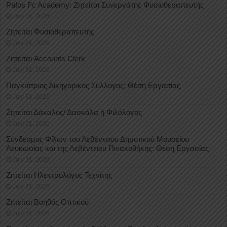
Pafos Fc Academy: Ζητείται Συνεργάτης Φυσιοθεραπευτής
July 31, 2026
Ζητείται Φυσιοθεραπευτής
July 31, 2026
Ζητείται Accounts Clerk
July 31, 2026
Παγκύπριος Δικηγορικός Σύλλογος: Θέση Εργασίας
July 31, 2026
Ζητείται Δάκαλος/ Δασκάλα ή Φιλόλογος
July 31, 2026
Σύνδεσμος Φίλων του Λεβέντειου Δημοτικού Μουσείου
Λευκωσίας και της Λεβέντειου Πινακοθήκης: Θέση Εργασίας
July 31, 2026
Ζητείται Ηλεκτρολόγος Τεχνίτης
July 31, 2026
Ζητείται Βοηθός Οπτικού
July 31, 2026