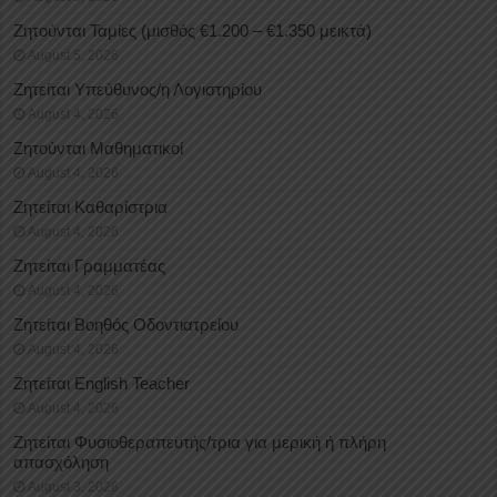
Ζητούνται Ταμίες (μισθός €1.200 – €1.350 μεικτά)
August 5, 2026
Ζητείται Υπεύθυνος/η Λογιστηρίου
August 4, 2026
Ζητούνται Μαθηματικοί
August 4, 2026
Ζητείται Καθαρίστρια
August 4, 2026
Ζητείται Γραμματέας
August 4, 2026
Ζητείται Βοηθός Οδοντιατρείου
August 4, 2026
Ζητείται English Teacher
August 4, 2026
Ζητείται Φυσιοθεραπευτής/τρια για μερική ή πλήρη
απασχόληση
August 3, 2026