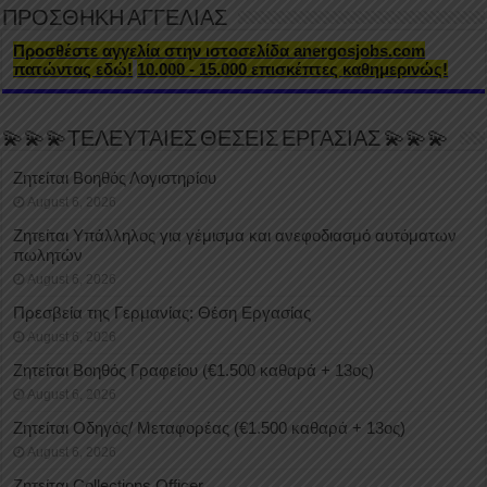
ΠΡΟΣΘΗΚΗ ΑΓΓΕΛΙΑΣ
Προσθέστε αγγελία στην ιστοσελίδα anergosjobs.com
πατώντας εδώ!
10.000 - 15.000 επισκέπτες καθημερινώς!
💫💫💫ΤΕΛΕΥΤΑΙΕΣ ΘΕΣΕΙΣ ΕΡΓΑΣΙΑΣ 💫💫💫
Ζητείται Βοηθός Λογιστηρίου
August 6, 2026
Ζητείται Υπάλληλος για γέμισμα και ανεφοδιασμό αυτόματων
πωλητών
August 6, 2026
Πρεσβεία της Γερμανίας: Θέση Εργασίας
August 6, 2026
Ζητείται Βοηθός Γραφείου (€1.500 καθαρά + 13ος)
August 6, 2026
Ζητείται Οδηγός/ Μεταφορέας (€1.500 καθαρά + 13ος)
August 6, 2026
Ζητείται Collections Officer