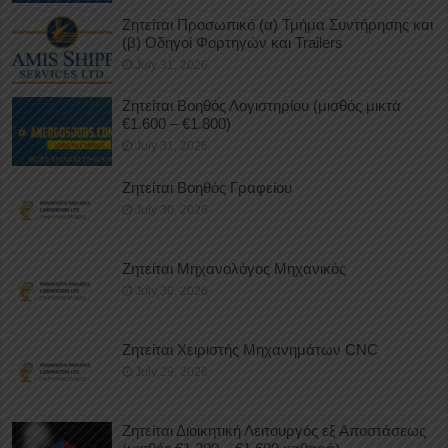
Ζητείται Προσωπικό (α) Τμήμα Συντήρησης και
(β) Οδηγοί Φορτηγών και Trailers
July 31, 2026
Ζητείται Βοηθός Λογιστηρίου (μισθός μικτά
€1.600 – €1.800)
July 31, 2026
Ζητείται Βοηθός Γραφείου
July 30, 2026
Ζητείται Μηχανολόγος Μηχανικός
July 30, 2026
Ζητείται Χειριστής Μηχανημάτων CNC
July 29, 2026
Ζητείται Διοικητική Λειτουργός εξ Αποστάσεως