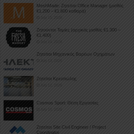
MeshMade: Ζητείται Office Manager (μισθός
€1.200 – €1.600 καθαρά)
July 15, 2026
Ζητούνται Ταμίες (αρχικός μισθός €1.300 –
€1.400)
July 14, 2026
Ζητείται Μηχανικός Βαρέων Οχημάτων
July 13, 2026
Ζητείται Κρεοπώλης
July 12, 2026
Cosmos Sport: Θέση Εργασίας
July 10, 2026
Ζητείται Site Civil Engineer / Project
Coordinator