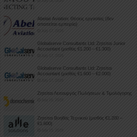
July 18, 2026
Abelair Aviation: Θέσεις εργασίας (δεν
απαιτείται εμπειρία)
July 17, 2026
Globalserve Consultants Ltd: Ζητείται Junior
Accountant (μισθός €1.200 – €1.300)
July 17, 2026
Globalserve Consultants Ltd: Ζητείται
Accountant (μισθός €1.600 – €2.000)
July 17, 2026
Ζητείται Λειτουργός Πωλήσεων & Τιμολόγησης
July 16, 2026
Ζητείται Βοηθός Τεχνικού (μισθός €1.200 –
€1.600)
July 15, 2026