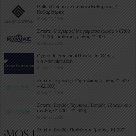
Gallop Catering: Ζητούνται Καθαριστές /
Καθαρίστριες
July 23, 2026
Ζητείται Μάγειρας/ Μαγείρισσα (ωράριο 07:00
– 15:00) – καθαρός μισθός €1.600
July 23, 2026
Cyprus International Roads Ltd: Θέσεις
για Administration
July 21, 2026
Ζητείται Τεχνικός / Υδραυλικός (μισθός €1.500
– €2.000)
July 21, 2026
Ζητείται Βοηθός Τεχνικού / Βοηθός Υδραυλικού
(μισθός €1.300 – €1.600)
July 21, 2026
Ζητείται Βοηθός Παιδιάτρου (μισθός: €1.200)