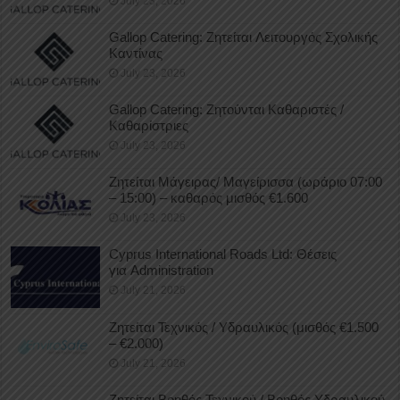
July 23, 2026
Gallop Catering: Ζητείται Λειτουργός Σχολικής
Καντίνας
July 23, 2026
Gallop Catering: Ζητούνται Καθαριστές /
Καθαρίστριες
July 23, 2026
Ζητείται Μάγειρας/ Μαγείρισσα (ωράριο 07:00
– 15:00) – καθαρός μισθός €1.600
July 23, 2026
Cyprus International Roads Ltd: Θέσεις
για Administration
July 21, 2026
Ζητείται Τεχνικός / Υδραυλικός (μισθός €1.500
– €2.000)
July 21, 2026
Ζητείται Βοηθός Τεχνικού / Βοηθός Υδραυλικού