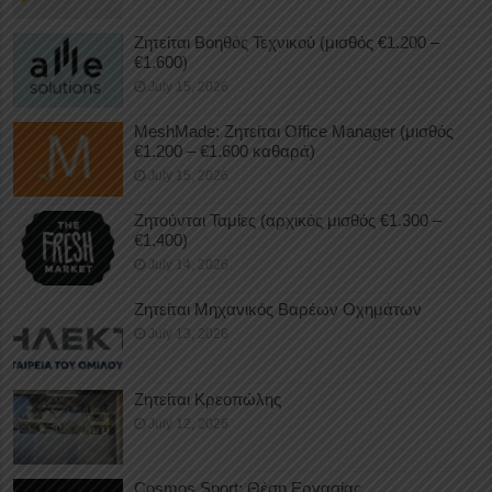
Ζητείται Βοηθός Τεχνικού (μισθός €1.200 –
€1.600)
July 15, 2026
MeshMade: Ζητείται Office Manager (μισθός
€1.200 – €1.600 καθαρά)
July 15, 2026
Ζητούνται Ταμίες (αρχικός μισθός €1.300 –
€1.400)
July 14, 2026
Ζητείται Μηχανικός Βαρέων Οχημάτων
July 13, 2026
Ζητείται Κρεοπώλης
July 12, 2026
Cosmos Sport: Θέση Εργασίας