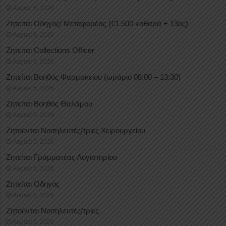
August 6, 2026
Ζητείται Οδηγός/ Μεταφορέας (€1.500 καθαρά + 13ος)
August 6, 2026
Ζητείται Collections Officer
August 6, 2026
Ζητείται Βοηθός Φαρμακείου (ωράριο 08:00 – 13:30)
August 5, 2026
Ζητείται Βοηθός Θαλάμου
August 5, 2026
Ζητούνται Νοσηλευτές/τριες Χειρουργείου
August 5, 2026
Ζητείται Γραμματέας Λογιστηρίου
August 5, 2026
Ζητείται Οδηγός
August 5, 2026
Ζητούνται Νοσηλευτές/τριες
August 5, 2026