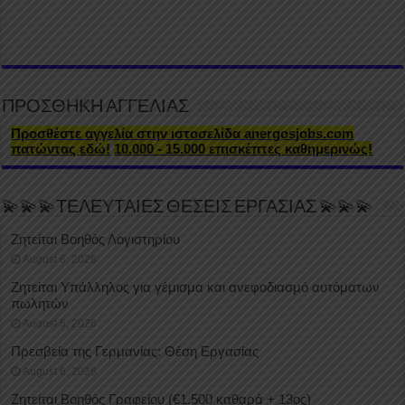
ΠΡΟΣΘΗΚΗ ΑΓΓΕΛΙΑΣ
Προσθέστε αγγελία στην ιστοσελίδα anergosjobs.com
πατώντας εδώ!
10.000 - 15.000 επισκέπτες καθημερινώς!
💫💫💫ΤΕΛΕΥΤΑΙΕΣ ΘΕΣΕΙΣ ΕΡΓΑΣΙΑΣ 💫💫💫
Ζητείται Βοηθός Λογιστηρίου
August 6, 2026
Ζητείται Υπάλληλος για γέμισμα και ανεφοδιασμό αυτόματων
πωλητών
August 6, 2026
Πρεσβεία της Γερμανίας: Θέση Εργασίας
August 6, 2026
Ζητείται Βοηθός Γραφείου (€1.500 καθαρά + 13ος)