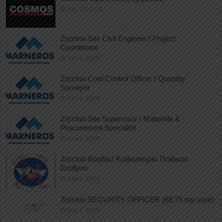
July 10, 2026
Ζητείται Site Civil Engineer / Project
Coordinator
July 9, 2026
Ζητείται Cost Control Officer / Quantity
Surveyor
July 9, 2026
Ζητείται Site Supervisor / Materials &
Procurement Specialist
July 9, 2026
Ζητείται Βοηθός/ Καθαρίστρια Παιδικού
Σταθμού
July 8, 2026
Ζητείται SECURITY OFFICER (€8,75 την ώρα)
July 8, 2026