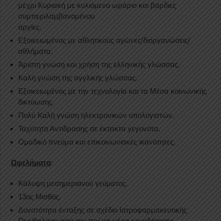
μέχρι Κυριακή με κυλιόμενο ωράριο και βάρδιες
συμπεριλαμβανομένου
αργίες.
Εξοικειωμένος με αθλητικούς αγώνες/διοργανώσεις/
αθλήματα.
Άριστη γνώση και χρήση της ελληνικής γλώσσας.
Καλή γνώση της αγγλικής γλώσσας.
Εξοικειωμένος με την τεχνολογία και τα Μέσα κοινωνικής
δικτύωσης.
Πολύ Καλή γνώση ηλεκτρονικών υπολογιστών.
Ταχύτητα Αντίδρασης σε έκτακτα γεγονότα.
Ομαδικό πνεύμα και επικοινωνιακές ικανότητες.
Ωφελήματα
:
Κάλυψη μεσημεριανού γεύματος.
13ος Μισθός.
Δυνατότητα ένταξης σε σχέδιο Ιατροφαρμακευτικής
Περίθαλψης από την πρώτη μέρα εργοδότησης.