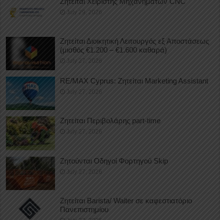
Ζητείται Χειριστής Μηχανημάτων CNC
July 29, 2026
Ζητείται Διοικητική Λειτουργός εξ Αποστάσεως
(μισθός €1.200 – €1.600 καθαρά)
July 27, 2026
RE/MAX Cyprus: Ζητείται Marketing Assistant
July 27, 2026
Ζητείται Περιβολάρης part-time
July 27, 2026
Ζητούνται Οδηγοί Φορτηγού Skip
July 27, 2026
Ζητείται Barista/ Waiter σε καφεστιατόριο
Πανεπιστημίου