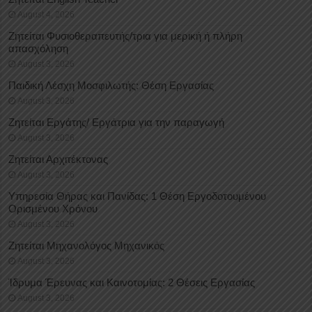
August 4, 2026
Ζητείται Φυσιοθεραπευτής/τρια για μερική ή πλήρη
απασχόληση
August 3, 2026
Παιδική Λέσχη Μοσφιλωτής: Θέση Εργασίας
August 3, 2026
Ζητείται Εργάτης/ Εργάτρια για την παραγωγή
August 3, 2026
Ζητείται Αρχιτέκτονας
August 3, 2026
Υπηρεσία Θήρας και Πανίδας: 1 Θέση Eργοδοτουμένου
Oρισμένου Xρόνου
August 3, 2026
Ζητείται Μηχανολόγος Μηχανικός
August 3, 2026
Ίδρυμα Έρευνας και Καινοτομίας: 2 Θέσεις Εργασίας
August 3, 2026