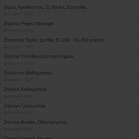
Δήμος Αμαθούντας: 11 Θέσεις Εργασίας
August 5, 2026
Ζητείται Project Manager
August 5, 2026
Ζητούνται Ταμίες (μισθός €1.200 – €1.350 μεικτά)
August 5, 2026
Ζητείται Υπεύθυνος/η Λογιστηρίου
August 4, 2026
Ζητούνται Μαθηματικοί
August 4, 2026
Ζητείται Καθαρίστρια
August 4, 2026
Ζητείται Γραμματέας
August 4, 2026
Ζητείται Βοηθός Οδοντιατρείου
August 4, 2026
Ζητείται English Teacher