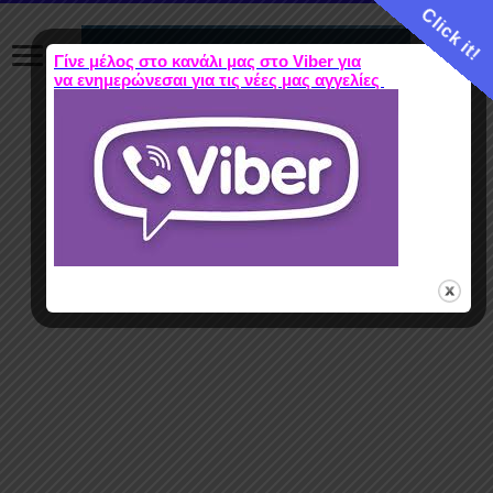
Click it!
Γίνε μέλος στο κανάλι μας στο Viber για
να ενημερώνεσαι για τις νέες μας αγγελίες