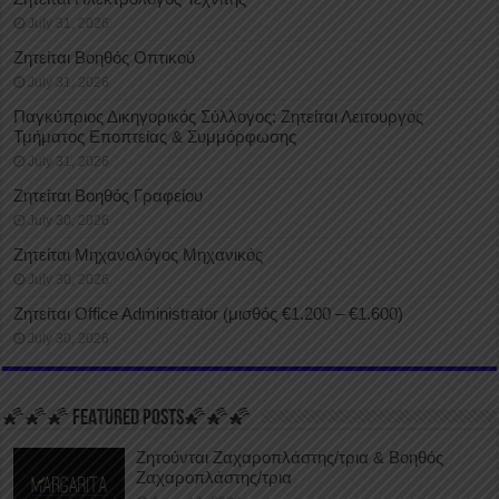
July 31, 2026
Ζητείται Βοηθός Οπτικού
July 31, 2026
Παγκύπριος Δικηγορικός Σύλλογος: Ζητείται Λειτουργός
Τμήματος Εποπτείας & Συμμόρφωσης
July 31, 2026
Ζητείται Βοηθός Γραφείου
July 30, 2026
Ζητείται Μηχανολόγος Μηχανικός
July 30, 2026
Ζητείται Office Administrator (μισθός €1.200 – €1.600)
July 30, 2026
🌠🌠🌠 FEATURED POSTS🌠🌠🌠
Ζητούνται Ζαχαροπλάστης/τρια & Βοηθός
Ζαχαροπλάστης/τρια