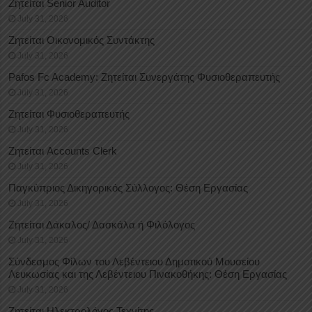
Ζητείται Senior Auditor
July 31, 2026
Ζητείται Οικονομικός Συντάκτης
July 31, 2026
Pafos Fc Academy: Ζητείται Συνεργάτης Φυσιοθεραπευτής
July 31, 2026
Ζητείται Φυσιοθεραπευτής
July 31, 2026
Ζητείται Accounts Clerk
July 31, 2026
Παγκύπριος Δικηγορικός Σύλλογος: Θέση Εργασίας
July 31, 2026
Ζητείται Δάκαλος/ Δασκάλα ή Φιλόλογος
July 31, 2026
Σύνδεσμος Φίλων του Λεβέντειου Δημοτικού Μουσείου
Λευκωσίας και της Λεβέντειου Πινακοθήκης: Θέση Εργασίας
July 31, 2026
Ζητείται Ηλεκτρολόγος Τεχνίτης