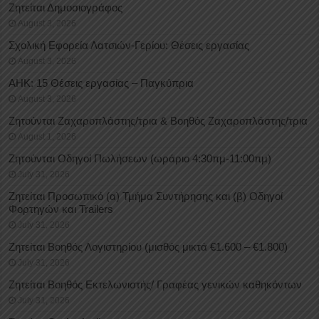
Ζητείται Δημοσιογράφος
August 3, 2026
Σχολική Εφορεία Λατσιών-Γερίου: Θέσεις εργασίας
August 3, 2026
ΑΗΚ: 15 Θέσεις εργασίας – Παγκύπρια
August 3, 2026
Ζητούνται Ζαχαροπλάστης/τρια & Βοηθός Ζαχαροπλάστης/τρια
August 1, 2026
Ζητούνται Οδηγοί Πωλήσεων (ωράριο 4:30πμ-11:00πμ)
July 31, 2026
Ζητείται Προσωπικό (α) Τμήμα Συντήρησης και (β) Οδηγοί
Φορτηγών και Trailers
July 31, 2026
Ζητείται Βοηθός Λογιστηρίου (μισθός μικτά €1.600 – €1.800)
July 31, 2026
Ζητείται Βοηθός Εκτελωνιστής/ Γραφέας γενικών καθηκόντων
July 31, 2026