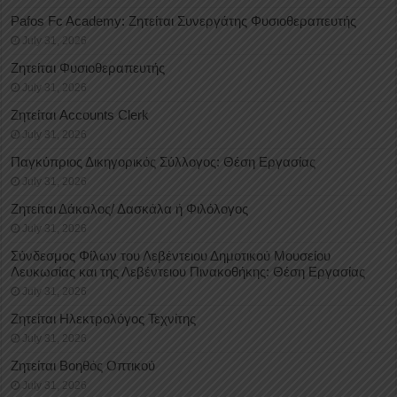
Pafos Fc Academy: Ζητείται Συνεργάτης Φυσιοθεραπευτής
July 31, 2026
Ζητείται Φυσιοθεραπευτής
July 31, 2026
Ζητείται Accounts Clerk
July 31, 2026
Παγκύπριος Δικηγορικός Σύλλογος: Θέση Εργασίας
July 31, 2026
Ζητείται Δάκαλος/ Δασκάλα ή Φιλόλογος
July 31, 2026
Σύνδεσμος Φίλων του Λεβέντειου Δημοτικού Μουσείου
Λευκωσίας και της Λεβέντειου Πινακοθήκης: Θέση Εργασίας
July 31, 2026
Ζητείται Ηλεκτρολόγος Τεχνίτης
July 31, 2026
Ζητείται Βοηθός Οπτικού
July 31, 2026