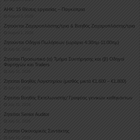
ΑΗΚ: 15 Θέσεις εργασίας – Παγκύπρια
August 3, 2026
Ζητούνται Ζαχαροπλάστης/τρια & Βοηθός Ζαχαροπλάστης/τρια
August 1, 2026
Ζητούνται Οδηγοί Πωλήσεων (ωράριο 4:30πμ-11:00πμ)
July 31, 2026
Ζητείται Προσωπικό (α) Τμήμα Συντήρησης και (β) Οδηγοί
Φορτηγών και Trailers
July 31, 2026
Ζητείται Βοηθός Λογιστηρίου (μισθός μικτά €1.600 – €1.800)
July 31, 2026
Ζητείται Βοηθός Εκτελωνιστής/ Γραφέας γενικών καθηκόντων
July 31, 2026
Ζητείται Senior Auditor
July 31, 2026
Ζητείται Οικονομικός Συντάκτης
July 31, 2026