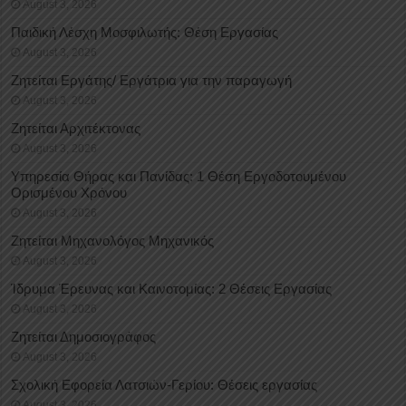
August 3, 2026
Παιδική Λέσχη Μοσφιλωτής: Θέση Εργασίας
August 3, 2026
Ζητείται Εργάτης/ Εργάτρια για την παραγωγή
August 3, 2026
Ζητείται Αρχιτέκτονας
August 3, 2026
Υπηρεσία Θήρας και Πανίδας: 1 Θέση Eργοδοτουμένου
Oρισμένου Xρόνου
August 3, 2026
Ζητείται Μηχανολόγος Μηχανικός
August 3, 2026
Ίδρυμα Έρευνας και Καινοτομίας: 2 Θέσεις Εργασίας
August 3, 2026
Ζητείται Δημοσιογράφος
August 3, 2026
Σχολική Εφορεία Λατσιών-Γερίου: Θέσεις εργασίας
August 3, 2026