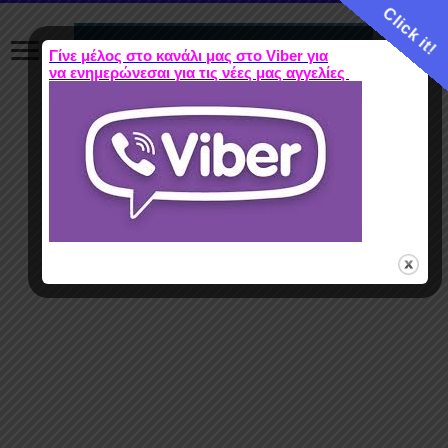
Click it!
Γίνε μέλος στο κανάλι μας στο Viber για
να ενημερώνεσαι για τις νέες μας αγγελίες