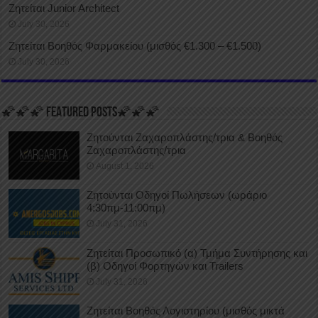
Ζητείται Junior Architect
July 30, 2026
Ζητείται Βοηθός Φαρμακείου (μισθός €1.300 – €1.500)
July 30, 2026
🌠🌠🌠 FEATURED POSTS🌠🌠🌠
Ζητούνται Ζαχαροπλάστης/τρια & Βοηθός
Ζαχαροπλάστης/τρια
August 1, 2026
Ζητούνται Οδηγοί Πωλήσεων (ωράριο
4:30πμ-11:00πμ)
July 31, 2026
Ζητείται Προσωπικό (α) Τμήμα Συντήρησης και
(β) Οδηγοί Φορτηγών και Trailers
July 31, 2026
Ζητείται Βοηθός Λογιστηρίου (μισθός μικτά