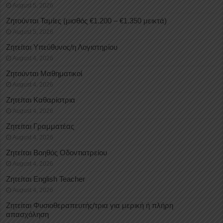
August 5, 2026
Ζητούνται Ταμίες (μισθός €1.200 – €1.350 μεικτά)
August 5, 2026
Ζητείται Υπεύθυνος/η Λογιστηρίου
August 4, 2026
Ζητούνται Μαθηματικοί
August 4, 2026
Ζητείται Καθαρίστρια
August 4, 2026
Ζητείται Γραμματέας
August 4, 2026
Ζητείται Βοηθός Οδοντιατρείου
August 4, 2026
Ζητείται English Teacher
August 4, 2026
Ζητείται Φυσιοθεραπευτής/τρια για μερική ή πλήρη
απασχόληση