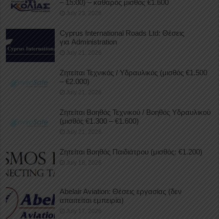
– 15:00) – καθαρός μισθός €1.600
July 23, 2026
Cyprus International Roads Ltd: Θέσεις
για Administration
July 21, 2026
Ζητείται Τεχνικός / Υδραυλικός (μισθός €1.500
– €2.000)
July 21, 2026
Ζητείται Βοηθός Τεχνικού / Βοηθός Υδραυλικού
(μισθός €1.300 – €1.600)
July 21, 2026
Ζητείται Βοηθός Παιδιάτρου (μισθός: €1.200)
July 18, 2026
Abelair Aviation: Θέσεις εργασίας (δεν
απαιτείται εμπειρία)
July 17, 2026