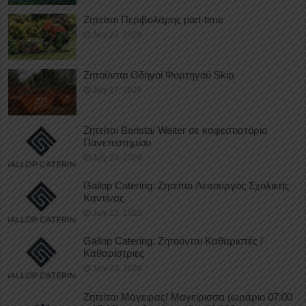
Ζητείται Περιβολάρης part-time
July 27, 2026
Ζητούνται Οδηγοί Φορτηγού Skip
July 27, 2026
Ζητείται Barista/ Waiter σε καφεστιατόριο
Πανεπιστημίου
July 23, 2026
Gallop Catering: Ζητείται Λειτουργός Σχολικής
Καντίνας
July 23, 2026
Gallop Catering: Ζητούνται Καθαριστές /
Καθαρίστριες
July 23, 2026
Ζητείται Μάγειρας/ Μαγείρισσα (ωράριο 07:00