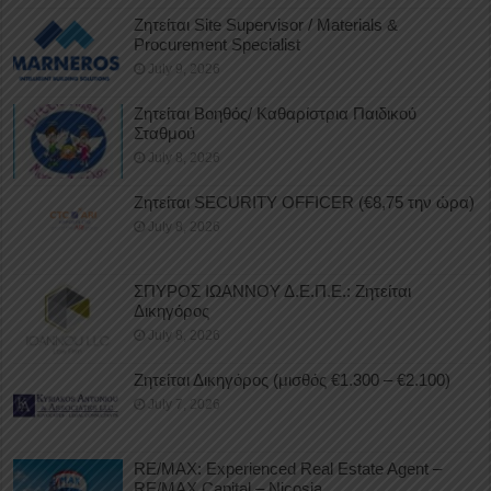
Ζητείται Site Supervisor / Materials &
Procurement Specialist
July 9, 2026
Ζητείται Βοηθός/ Καθαρίστρια Παιδικού
Σταθμού
July 8, 2026
Ζητείται SECURITY OFFICER (€8,75 την ώρα)
July 8, 2026
ΣΠΥΡΟΣ ΙΩΑΝΝΟΥ Δ.Ε.Π.Ε.: Ζητείται
Δικηγόρος
July 8, 2026
Ζητείται Δικηγόρος (μισθός €1.300 – €2.100)
July 7, 2026
RE/MAX: Experienced Real Estate Agent –
RE/MAX Capital – Nicosia