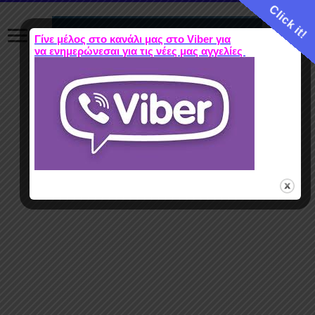
Click it!
Γίνε μέλος στο κανάλι μας στο Viber για
να ενημερώνεσαι για τις νέες μας αγγελίες