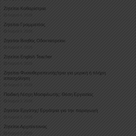
Ζητείται Καθαρίστρια
August 4, 2026
Ζητείται Γραμματέας
August 4, 2026
Ζητείται Βοηθός Οδοντιατρείου
August 4, 2026
Ζητείται English Teacher
August 4, 2026
Ζητείται Φυσιοθεραπευτής/τρια για μερική ή πλήρη
απασχόληση
August 3, 2026
Παιδική Λέσχη Μοσφιλωτής: Θέση Εργασίας
August 3, 2026
Ζητείται Εργάτης/ Εργάτρια για την παραγωγή
August 3, 2026
Ζητείται Αρχιτέκτονας
August 3, 2026