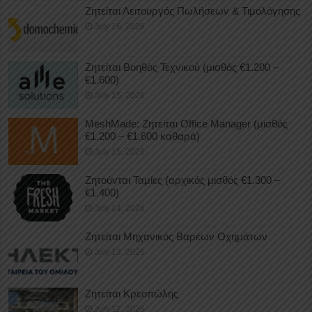
Ζητείται Λειτουργός Πωλήσεων & Τιμολόγησης
July 16, 2026
Ζητείται Βοηθός Τεχνικού (μισθός €1.200 –
€1.600)
July 15, 2026
MeshMade: Ζητείται Office Manager (μισθός
€1.200 – €1.600 καθαρά)
July 15, 2026
Ζητούνται Ταμίες (αρχικός μισθός €1.300 –
€1.400)
July 14, 2026
Ζητείται Μηχανικός Βαρέων Οχημάτων
July 13, 2026
Ζητείται Κρεοπώλης
July 12, 2026