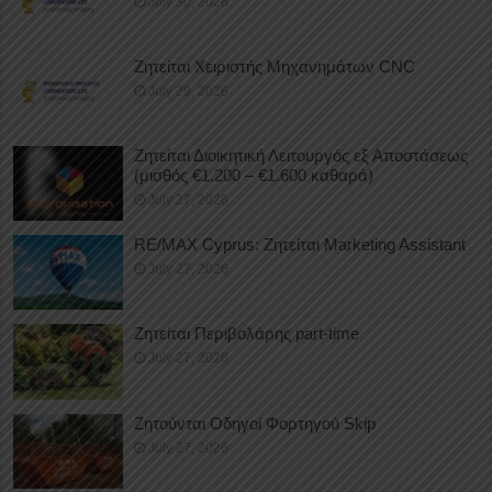
July 30, 2026
Ζητείται Χειριστής Μηχανημάτων CNC
July 29, 2026
Ζητείται Διοικητική Λειτουργός εξ Αποστάσεως
(μισθός €1.200 – €1.600 καθαρά)
July 27, 2026
RE/MAX Cyprus: Ζητείται Marketing Assistant
July 27, 2026
Ζητείται Περιβολάρης part-time
July 27, 2026
Ζητούνται Οδηγοί Φορτηγού Skip
July 27, 2026