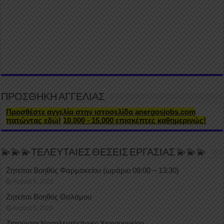
ΠΡΟΣΘΗΚΗ ΑΓΓΕΛΙΑΣ
Προσθέστε αγγελία στην ιστοσελίδα anergosjobs.com
πατώντας εδώ!
10.000 - 15.000 επισκέπτες καθημερινώς!
💫💫💫ΤΕΛΕΥΤΑΙΕΣ ΘΕΣΕΙΣ ΕΡΓΑΣΙΑΣ 💫💫💫
Ζητείται Βοηθός Φαρμακείου (ωράριο 08:00 – 13:30)
August 5, 2026
Ζητείται Βοηθός Θαλάμου
August 5, 2026
Ζητούνται Νοσηλευτές/τριες Χειρουργείου