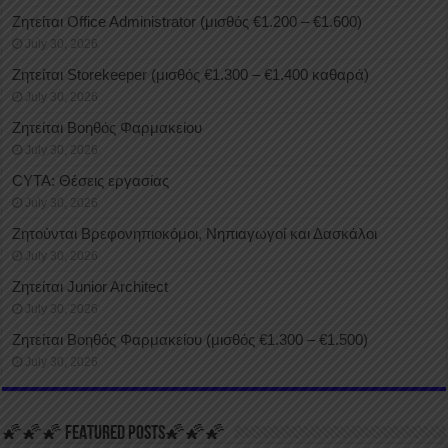
Ζητείται Office Administrator (μισθός €1.200 – €1.600)
July 30, 2026
Ζητείται Storekeeper (μισθός €1.300 – €1.400 καθαρά)
July 30, 2026
Ζητείται Βοηθός Φαρμακείου
July 30, 2026
CYTA: Θέσεις εργασίας
July 30, 2026
Ζητούνται Βρεφονηπιοκόμοι, Νηπιαγωγοί και Δασκάλοι
July 30, 2026
Ζητείται Junior Architect
July 30, 2026
Ζητείται Βοηθός Φαρμακείου (μισθός €1.300 – €1.500)
July 30, 2026
🌠🌠🌠 FEATURED POSTS🌠🌠🌠