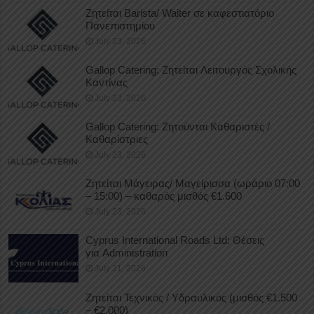
Ζητείται Barista/ Waiter σε καφεστιατόριο
Πανεπιστημίου
July 23, 2026
Gallop Catering: Ζητείται Λειτουργός Σχολικής
Καντίνας
July 23, 2026
Gallop Catering: Ζητούνται Καθαριστές /
Καθαρίστριες
July 23, 2026
Ζητείται Μάγειρας/ Μαγείρισσα (ωράριο 07:00
– 15:00) – καθαρός μισθός €1.600
July 23, 2026
Cyprus International Roads Ltd: Θέσεις
για Administration
July 21, 2026
Ζητείται Τεχνικός / Υδραυλικός (μισθός €1.500
– €2.000)