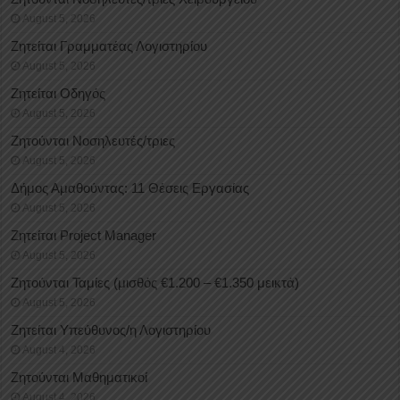
August 5, 2026
Ζητείται Γραμματέας Λογιστηρίου
August 5, 2026
Ζητείται Οδηγός
August 5, 2026
Ζητούνται Νοσηλευτές/τριες
August 5, 2026
Δήμος Αμαθούντας: 11 Θέσεις Εργασίας
August 5, 2026
Ζητείται Project Manager
August 5, 2026
Ζητούνται Ταμίες (μισθός €1.200 – €1.350 μεικτά)
August 5, 2026
Ζητείται Υπεύθυνος/η Λογιστηρίου
August 4, 2026
Ζητούνται Μαθηματικοί
August 4, 2026