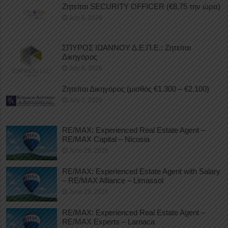
Ζητείται SECURITY OFFICER (€8,75 την ώρα)
July 8, 2026
ΣΠΥΡΟΣ ΙΩΑΝΝΟΥ Δ.Ε.Π.Ε.: Ζητείται
Δικηγόρος
July 8, 2026
Ζητείται Δικηγόρος (μισθός €1.300 – €2.100)
July 7, 2026
RE/MAX: Experienced Real Estate Agent –
RE/MAX Capital – Nicosia
June 29, 2026
RE/MAX: Experienced Estate Agent with Salary
– RE/MAX Alliance – Limassol
June 29, 2026
RE/MAX: Experienced Real Estate Agent –
RE/MAX Experts – Larnaca