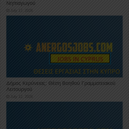
Νηπιαγωγού
July 17, 2026
Δήμος Κερύνειας: Θέση Βοηθού Γραμματειακού
Λειτουργού
July 12, 2026