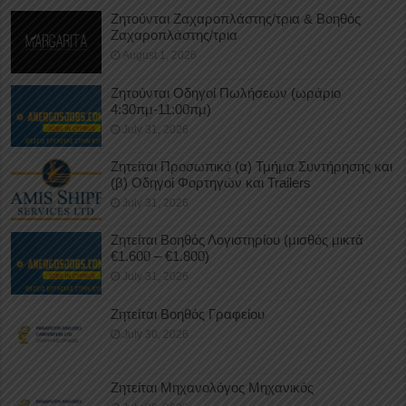
Ζητούνται Ζαχαροπλάστης/τρια & Βοηθός
Ζαχαροπλάστης/τρια
August 1, 2026
Ζητούνται Οδηγοί Πωλήσεων (ωράριο
4:30πμ-11:00πμ)
July 31, 2026
Ζητείται Προσωπικό (α) Τμήμα Συντήρησης και
(β) Οδηγοί Φορτηγών και Trailers
July 31, 2026
Ζητείται Βοηθός Λογιστηρίου (μισθός μικτά
€1.600 – €1.800)
July 31, 2026
Ζητείται Βοηθός Γραφείου
July 30, 2026
Ζητείται Μηχανολόγος Μηχανικός