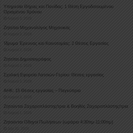
Υπηρεσία Θήρας και Πανίδας: 1 Θέση Eργοδοτουμένου
Oρισμένου Xρόνου
August 3, 2026
Ζητείται Μηχανολόγος Μηχανικός
August 3, 2026
Ίδρυμα Έρευνας και Καινοτομίας: 2 Θέσεις Εργασίας
August 3, 2026
Ζητείται Δημοσιογράφος
August 3, 2026
Σχολική Εφορεία Λατσιών-Γερίου: Θέσεις εργασίας
August 3, 2026
ΑΗΚ: 15 Θέσεις εργασίας – Παγκύπρια
August 3, 2026
Ζητούνται Ζαχαροπλάστης/τρια & Βοηθός Ζαχαροπλάστης/τρια
August 1, 2026
Ζητούνται Οδηγοί Πωλήσεων (ωράριο 4:30πμ-11:00πμ)
July 31, 2026