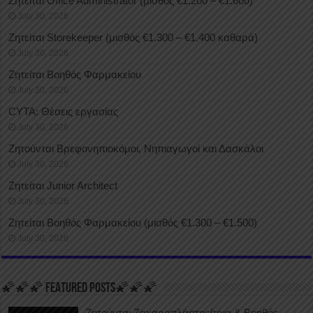
Ζητείται Office Administrator (μισθός €1.200 – €1.600)
July 30, 2026
Ζητείται Storekeeper (μισθός €1.300 – €1.400 καθαρά)
July 30, 2026
Ζητείται Βοηθός Φαρμακείου
July 30, 2026
CYTA: Θέσεις εργασίας
July 30, 2026
Ζητούνται Βρεφονηπιοκόμοι, Νηπιαγωγοί και Δασκάλοι
July 30, 2026
Ζητείται Junior Architect
July 30, 2026
Ζητείται Βοηθός Φαρμακείου (μισθός €1.300 – €1.500)
July 30, 2026
🌠🌠🌠 FEATURED POSTS🌠🌠🌠
Ζητούνται Ζαχαροπλάστης/τρια & Βοηθός