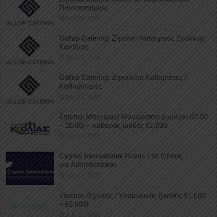
Πανεπιστημίου
July 23, 2026
Gallop Catering: Ζητείται Λειτουργός Σχολικής
Καντίνας
July 23, 2026
Gallop Catering: Ζητούνται Καθαριστές /
Καθαρίστριες
July 23, 2026
Ζητείται Μάγειρας/ Μαγείρισσα (ωράριο 07:00
– 15:00) – καθαρός μισθός €1.600
July 23, 2026
Cyprus International Roads Ltd: Θέσεις
για Administration
July 21, 2026
Ζητείται Τεχνικός / Υδραυλικός (μισθός €1.500
– €2.000)
July 21, 2026