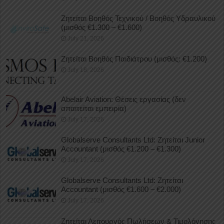
Ζητείται Βοηθός Τεχνικού / Βοηθός Υδραυλικού
(μισθός €1.300 – €1.600)
July 21, 2026
Ζητείται Βοηθός Παιδιάτρου (μισθός: €1.200)
July 18, 2026
Abelair Aviation: Θέσεις εργασίας (δεν
απαιτείται εμπειρία)
July 17, 2026
Globalserve Consultants Ltd: Ζητείται Junior
Accountant (μισθός €1.200 – €1.300)
July 17, 2026
Globalserve Consultants Ltd: Ζητείται
Accountant (μισθός €1.600 – €2.000)
July 17, 2026
Ζητείται Λειτουργός Πωλήσεων & Τιμολόγησης