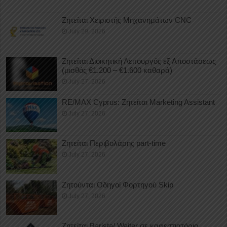
Ζητείται Χειριστής Μηχανημάτων CNC
July 29, 2026
Ζητείται Διοικητική Λειτουργός εξ Αποστάσεως
(μισθός €1.200 – €1.600 καθαρά)
July 27, 2026
RE/MAX Cyprus: Ζητείται Marketing Assistant
July 27, 2026
Ζητείται Περιβολάρης part-time
July 27, 2026
Ζητούνται Οδηγοί Φορτηγού Skip
July 27, 2026
Ζητείται Barista/ Waiter σε καφεστιατόριο