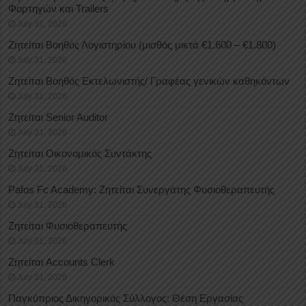
Φορτηγών και Trailers
July 31, 2026
Ζητείται Βοηθός Λογιστηρίου (μισθός μικτά €1.600 – €1.800)
July 31, 2026
Ζητείται Βοηθός Εκτελωνιστής/ Γραφέας γενικών καθηκόντων
July 31, 2026
Ζητείται Senior Auditor
July 31, 2026
Ζητείται Οικονομικός Συντάκτης
July 31, 2026
Pafos Fc Academy: Ζητείται Συνεργάτης Φυσιοθεραπευτής
July 31, 2026
Ζητείται Φυσιοθεραπευτής
July 31, 2026
Ζητείται Accounts Clerk
July 31, 2026
Παγκύπριος Δικηγορικός Σύλλογος: Θέση Εργασίας