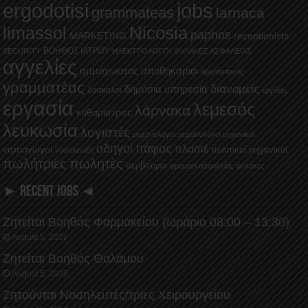
ergodotisi
jobs
grammateas
larnaca
Nicosia
limassol
paphos
MARKETING
receptionists
ΒΟΗΘΟΣ ΙΑΤΡΟΥ
SECURITY
ΗΛΕΚΤΡΟΛΟΓΟΙ
ΦΥΛΑΚΕΣ ΑΣΦΑΛΕΙΑΣ
αγγελίες
αμμόχωστος
αποθηκάριοι
αρχιτέκτονας
γραμματέας
διανομείς
δημόσια υπηρεσία
δάσκαλοι
εργάτες
εργασία
λεμεσός
λάρνακα
καθαρίστριες
λευκωσία
λογιστές
μηχανολόγοι
μηχανολόγοι μηχανικοί
οδηγοί
πάφος
πλασιέ
νηπιαγωγοί
πολιτικοί μηχανικοί
νοσηλευτές
πωλήτριες
πωλητές
σερβιτόροι
φρουροί ασφαλείας
φύλακες
► RECENT JOBS ◄
Ζητείται Βοηθός Φαρμακείου (ωράριο 08:00 – 13:30)
August 5, 2026
Ζητείται Βοηθός Θαλάμου
August 5, 2026
Ζητούνται Νοσηλευτές/τριες Χειρουργείου