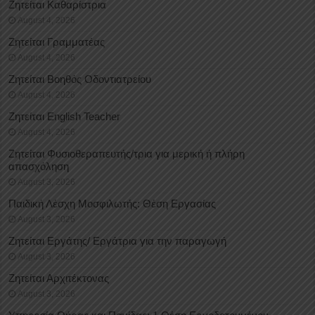
Ζητείται Καθαρίστρια
August 4, 2026
Ζητείται Γραμματέας
August 4, 2026
Ζητείται Βοηθός Οδοντιατρείου
August 4, 2026
Ζητείται English Teacher
August 4, 2026
Ζητείται Φυσιοθεραπευτής/τρια για μερική ή πλήρη
απασχόληση
August 3, 2026
Παιδική Λέσχη Μοσφιλωτής: Θέση Εργασίας
August 3, 2026
Ζητείται Εργάτης/ Εργάτρια για την παραγωγή
August 3, 2026
Ζητείται Αρχιτέκτονας
August 3, 2026