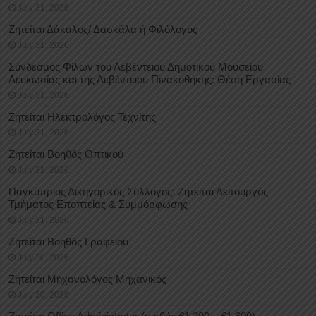
July 31, 2026
Ζητείται Δάκαλος/ Δασκάλα ή Φιλόλογος
July 31, 2026
Σύνδεσμος Φίλων του Λεβέντειου Δημοτικού Μουσείου
Λευκωσίας και της Λεβέντειου Πινακοθήκης: Θέση Εργασίας
July 31, 2026
Ζητείται Ηλεκτρολόγος Τεχνίτης
July 31, 2026
Ζητείται Βοηθός Οπτικού
July 31, 2026
Παγκύπριος Δικηγορικός Σύλλογος: Ζητείται Λειτουργός
Τμήματος Εποπτείας & Συμμόρφωσης
July 31, 2026
Ζητείται Βοηθός Γραφείου
July 30, 2026
Ζητείται Μηχανολόγος Μηχανικός
July 30, 2026