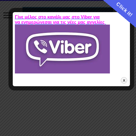
Click it!
Γίνε μέλος στο κανάλι μας στο Viber για
να ενημερώνεσαι για τις νέες μας αγγελίες