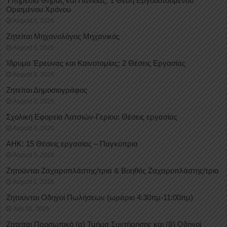
Υπηρεσία Θήρας και Πανίδας: 1 Θέση Eργοδοτουμένου
Oρισμένου Xρόνου
August 3, 2026
Ζητείται Μηχανολόγος Μηχανικός
August 3, 2026
Ίδρυμα Έρευνας και Καινοτομίας: 2 Θέσεις Εργασίας
August 3, 2026
Ζητείται Δημοσιογράφος
August 3, 2026
Σχολική Εφορεία Λατσιών-Γερίου: Θέσεις εργασίας
August 3, 2026
ΑΗΚ: 15 Θέσεις εργασίας – Παγκύπρια
August 3, 2026
Ζητούνται Ζαχαροπλάστης/τρια & Βοηθός Ζαχαροπλάστης/τρια
August 1, 2026
Ζητούνται Οδηγοί Πωλήσεων (ωράριο 4:30πμ-11:00πμ)
July 31, 2026
Ζητείται Προσωπικό (α) Τμήμα Συντήρησης και (β) Οδηγοί