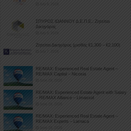
July 8, 2026
ΣΠΥΡΟΣ ΙΩΑΝΝΟΥ Δ.Ε.Π.Ε.: Ζητείται
Δικηγόρος
July 8, 2026
Ζητείται Δικηγόρος (μισθός €1.300 – €2.100)
July 7, 2026
RE/MAX: Experienced Real Estate Agent –
RE/MAX Capital – Nicosia
June 29, 2026
RE/MAX: Experienced Estate Agent with Salary
– RE/MAX Alliance – Limassol
June 29, 2026
RE/MAX: Experienced Real Estate Agent –
RE/MAX Experts – Larnaca
June 29, 2026