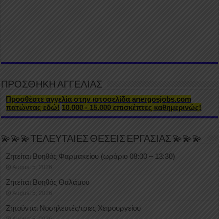
ΠΡΟΣΘΗΚΗ ΑΓΓΕΛΙΑΣ
Προσθέστε αγγελία στην ιστοσελίδα anergosjobs.com
πατώντας εδώ!
10.000 - 15.000 επισκέπτες καθημερινώς!
💫💫💫ΤΕΛΕΥΤΑΙΕΣ ΘΕΣΕΙΣ ΕΡΓΑΣΙΑΣ 💫💫💫
Ζητείται Βοηθός Φαρμακείου (ωράριο 08:00 – 13:30)
August 5, 2026
Ζητείται Βοηθός Θαλάμου
August 5, 2026
Ζητούνται Νοσηλευτές/τριες Χειρουργείου