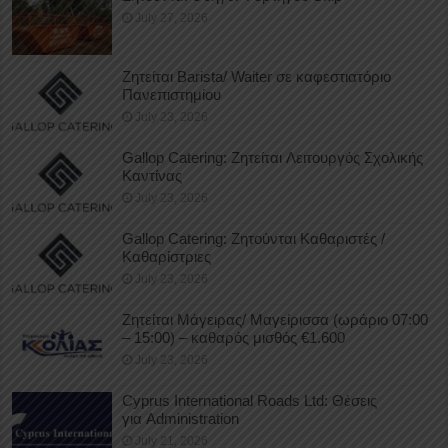
July 27, 2026
Ζητείται Barista/ Waiter σε καφεστιατόριο
Πανεπιστημίου
July 23, 2026
Gallop Catering: Ζητείται Λειτουργός Σχολικής
Καντίνας
July 23, 2026
Gallop Catering: Ζητούνται Καθαριστές /
Καθαρίστριες
July 23, 2026
Ζητείται Μάγειρας/ Μαγείρισσα (ωράριο 07:00
– 15:00) – καθαρός μισθός €1.600
July 23, 2026
Cyprus International Roads Ltd: Θέσεις
για Administration
July 21, 2026