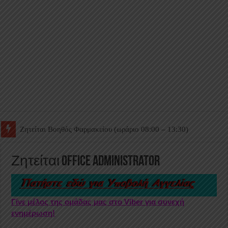
Ζητείται Βοηθός Θαλάμου
Ζητείται Office Administrator
Γίνε μέλος της ομάδας μας στο Viber για συνεχή
ενημέρωση!