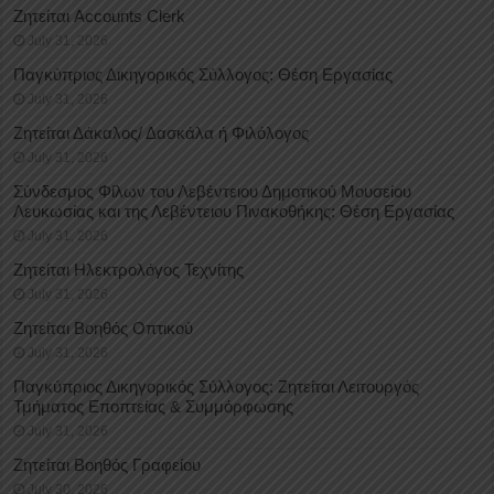
Ζητείται Accounts Clerk
July 31, 2026
Παγκύπριος Δικηγορικός Σύλλογος: Θέση Εργασίας
July 31, 2026
Ζητείται Δάκαλος/ Δασκάλα ή Φιλόλογος
July 31, 2026
Σύνδεσμος Φίλων του Λεβέντειου Δημοτικού Μουσείου
Λευκωσίας και της Λεβέντειου Πινακοθήκης: Θέση Εργασίας
July 31, 2026
Ζητείται Ηλεκτρολόγος Τεχνίτης
July 31, 2026
Ζητείται Βοηθός Οπτικού
July 31, 2026
Παγκύπριος Δικηγορικός Σύλλογος: Ζητείται Λειτουργός
Τμήματος Εποπτείας & Συμμόρφωσης
July 31, 2026
Ζητείται Βοηθός Γραφείου
July 30, 2026