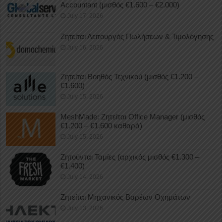
Accountant (μισθός €1.600 – €2.000)
July 17, 2026
Ζητείται Λειτουργός Πωλήσεων & Τιμολόγησης
July 16, 2026
Ζητείται Βοηθός Τεχνικού (μισθός €1.200 –
€1.600)
July 15, 2026
MeshMade: Ζητείται Office Manager (μισθός
€1.200 – €1.600 καθαρά)
July 15, 2026
Ζητούνται Ταμίες (αρχικός μισθός €1.300 –
€1.400)
July 14, 2026
Ζητείται Μηχανικός Βαρέων Οχημάτων
July 13, 2026