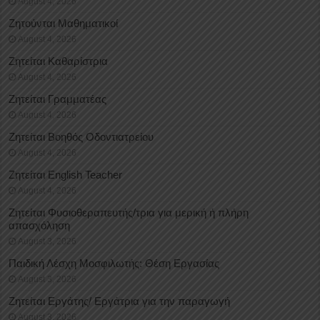
August 4, 2026
Ζητούνται Μαθηματικοί
August 4, 2026
Ζητείται Καθαρίστρια
August 4, 2026
Ζητείται Γραμματέας
August 4, 2026
Ζητείται Βοηθός Οδοντιατρείου
August 4, 2026
Ζητείται English Teacher
August 4, 2026
Ζητείται Φυσιοθεραπευτής/τρια για μερική ή πλήρη
απασχόληση
August 3, 2026
Παιδική Λέσχη Μοσφιλωτής: Θέση Εργασίας
August 3, 2026
Ζητείται Εργάτης/ Εργάτρια για την παραγωγή
August 3, 2026