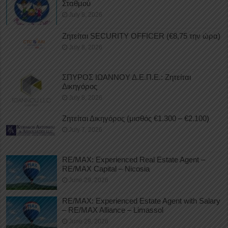
Σταθμού
July 8, 2026
Ζητείται SECURITY OFFICER (€8,75 την ώρα)
July 8, 2026
ΣΠΥΡΟΣ ΙΩΑΝΝΟΥ Δ.Ε.Π.Ε.: Ζητείται
Δικηγόρος
July 8, 2026
Ζητείται Δικηγόρος (μισθός €1.300 – €2.100)
July 7, 2026
RE/MAX: Experienced Real Estate Agent –
RE/MAX Capital – Nicosia
June 29, 2026
RE/MAX: Experienced Estate Agent with Salary
– RE/MAX Alliance – Limassol
June 29, 2026