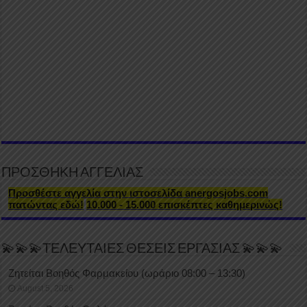
ΠΡΟΣΘΗΚΗ ΑΓΓΕΛΙΑΣ
Προσθέστε αγγελία στην ιστοσελίδα anergosjobs.com
πατώντας εδώ!
10.000 - 15.000 επισκέπτες καθημερινώς!
💫💫💫ΤΕΛΕΥΤΑΙΕΣ ΘΕΣΕΙΣ ΕΡΓΑΣΙΑΣ 💫💫💫
Ζητείται Βοηθός Φαρμακείου (ωράριο 08:00 – 13:30)
August 5, 2026