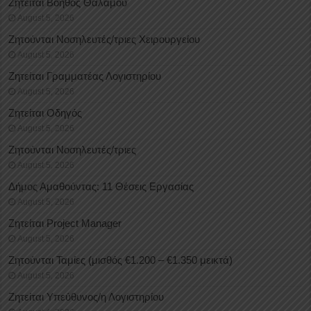
Ζητείται Βοηθός Θαλάμου
August 5, 2026
Ζητούνται Νοσηλευτές/τριες Χειρουργείου
August 5, 2026
Ζητείται Γραμματέας Λογιστηρίου
August 5, 2026
Ζητείται Οδηγός
August 5, 2026
Ζητούνται Νοσηλευτές/τριες
August 5, 2026
Δήμος Αμαθούντας: 11 Θέσεις Εργασίας
August 5, 2026
Ζητείται Project Manager
August 5, 2026
Ζητούνται Ταμίες (μισθός €1.200 – €1.350 μεικτά)
August 5, 2026
Ζητείται Υπεύθυνος/η Λογιστηρίου