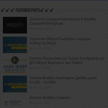
🌠🌠🌠 FEATURED POSTS🌠🌠🌠
Ζητούνται Ζαχαροπλάστης/τρια & Βοηθός
Ζαχαροπλάστης/τρια
August 1, 2026
Ζητούνται Οδηγοί Πωλήσεων (ωράριο
4:30πμ-11:00πμ)
July 31, 2026
Ζητείται Προσωπικό (α) Τμήμα Συντήρησης και
(β) Οδηγοί Φορτηγών και Trailers
July 31, 2026
Ζητείται Βοηθός Λογιστηρίου (μισθός μικτά
€1.600 – €1.800)
July 31, 2026
Ζητείται Βοηθός Γραφείου
July 30, 2026