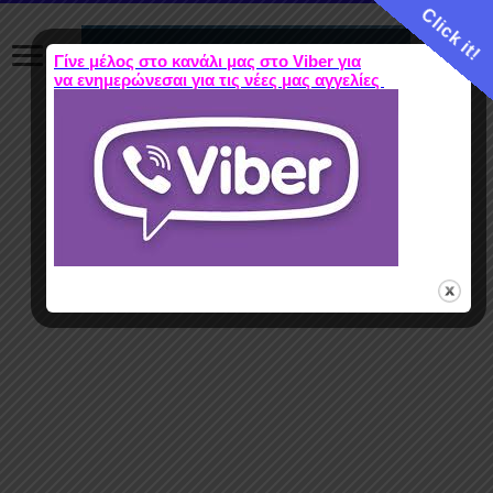
Click it!
Γίνε μέλος στο κανάλι μας στο Viber για
να ενημερώνεσαι για τις νέες μας αγγελίες