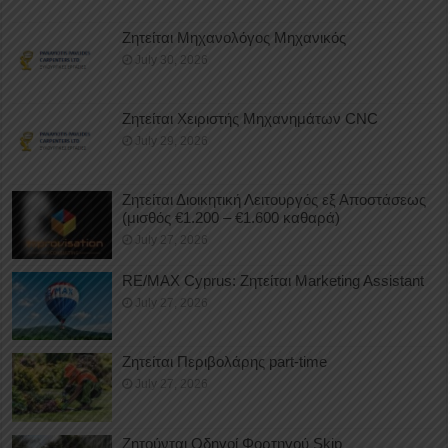
Ζητείται Μηχανολόγος Μηχανικός
July 30, 2026
Ζητείται Χειριστής Μηχανημάτων CNC
July 29, 2026
Ζητείται Διοικητική Λειτουργός εξ Αποστάσεως
(μισθός €1.200 – €1.600 καθαρά)
July 27, 2026
RE/MAX Cyprus: Ζητείται Marketing Assistant
July 27, 2026
Ζητείται Περιβολάρης part-time
July 27, 2026
Ζητούνται Οδηγοί Φορτηγού Skip