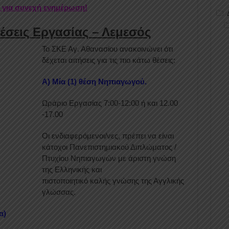
r για συνεχή ενημέρωση!
έσεις Εργασίας – Λεμεσός
Το ΣΚΕ Αγ. Αθανασίου ανακοινώνει ότι
δέχεται αιτήσεις για τις πιο κάτω θέσεις:
Α) Μία (1) θέση Νηπιαγωγού.
Ωράριο Εργασίας 7:00-12:00 ή και 12.00
-17.00
Οι ενδιαφερόμενοι/νες, πρέπει να είναι
κάτοχοι Πανεπιστημιακού Διπλώματος /
Πτυχίου Νηπιαγωγών με άριστη γνώση
της Ελληνικής και
πιστοποιητικό καλής γνώσης της Αγγλικής
γλώσσας.
α)