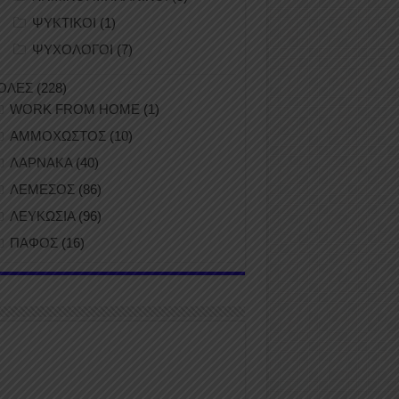
ΨΥΚΤΙΚΟΙ
(1)
ΨΥΧΟΛΟΓΟΙ
(7)
ΟΛΕΣ
(228)
WORK FROM HOME
(1)
ΑΜΜΟΧΩΣΤΟΣ
(10)
ΛΑΡΝΑΚΑ
(40)
ΛΕΜΕΣΟΣ
(86)
ΛΕΥΚΩΣΙΑ
(96)
ΠΑΦΟΣ
(16)