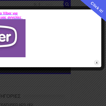
Click it!
ο Viber για
 μας αγγελίες
ME
FEATURED ADS
ΤΙΜΕΣ
Terms
ΤΗΓΟΡΙΕΣ
FEATURED ADS
(41)