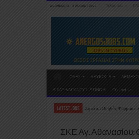
Τελευταίες
ΤΙΜ
WEDNESDAY , 5 AUGUST 2026
ΟΛΕΣ
ΛΕΥΚΩΣΙΑ
ΛΕΜΕΣΟ
€ PAY VACANCY LISTING €
Contact Us
LATEST JOBS
Ζητείται Βοηθός Φαρμακείο
ΣΚΕ Αγ. Αθανασίου: 