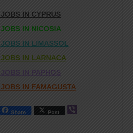
 JOBS IN CYPRUS
 JOBS IN NICOSIA
 JOBS IN LIMASSOL
 JOBS IN LARNACA
 JOBS IN PAPHOS
D JOBS IN FAMAGUSTA
r
Vi
Share
Post
n
b
er