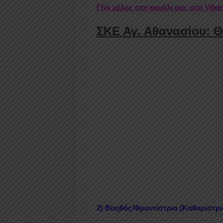
Γίνε μέλος στο κανάλι μας στο Vibe
ΣΚΕ Αγ. Αθανασίου: Θ
2) Βοηθός/Φροντίστρια (Καθαρίστρι