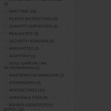
(3)
PART-TIME
(13)
PILATES INSTRUCTORS
(1)
QUANTITY SURVEYORS
(1)
REAL ESTATE
(6)
SECURITY/ ΑΣΦΑΛΕΙΑ
(3)
ΑΙΜΟΛΗΠΤΕΣ
(2)
ΑΙΣΘΗΤΙΚΟΙ
(1)
ΑΛΛΑ / ΔΙΑΦΟΡΑ / ΜΗ
ΤΑΞΙΝΟΜΗΜΕΝΑ
(1)
ΑΝΘΡΩΠΙΝΟ ΔΥΝΑΜΙΚΟ/HR
(1)
ΑΠΟΘΗΚΑΡΙΟΙ
(2)
ΑΡΧΙΤΕΚΤΟΝΕΣ
(12)
ΑΣΦΑΛΕΙΑ & ΥΓΕΙΑ
(3)
ΒΟΗΘΟΙ ΟΔΟΝΤΙΑΤΡΟΥ/
ΙΑΤΡΟΥ
(11)