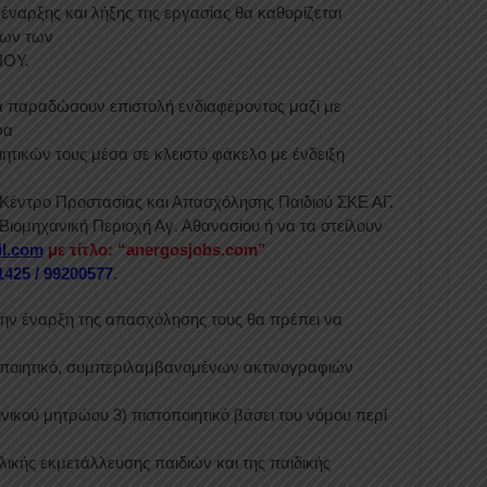
έναρξης και λήξης της εργασίας θα καθορίζεται
λων των
ΙΟΥ.
να παραδώσουν επιστολή ενδιαφέροντος μαζί με
φα
ητικών τους μέσα σε κλειστό φάκελο με ένδειξη
 Κέντρο Προστασίας και Απασχόλησης Παιδιού ΣΚΕ ΑΓ.
ιομηχανική Περιοχή Αγ. Αθανασίου ή να τα στείλουν
l.com
με τίτλο: “anergosjobs.com”
1425 / 99200577
.
ην έναρξη της απασχόλησης τους θα πρέπει να
τοποιητικό, συμπεριλαμβανομένων ακτινογραφιών
ινικού μητρώου 3) πιστοποιητικό βάσει του νόμου περί
ικής εκμετάλλευσης παιδιών και της παιδικής