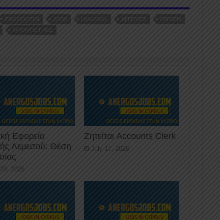
ERGODOTISI
JOBS
LIMASSOL
ΑΓΓΕΛΊΕΣ
ΕΡΓΑΣΊΑ
ΦΡΟΝΤΊΣΤΡΙΕΣ
ική Εφορεία
Ζητείται Accounts Clerk
κής Λεμεσού: Θέση
July 17, 2026
σίας
 20, 2026