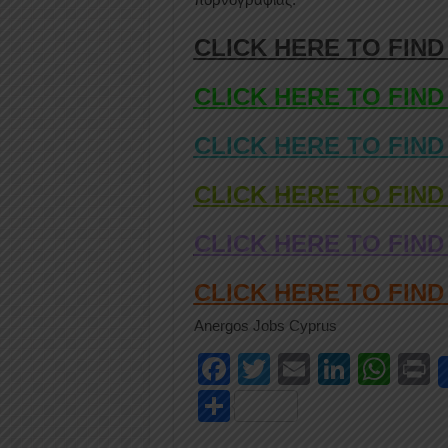
CLICK HERE TO FIND
CLICK HERE TO FIND
CLICK HERE TO FIND
CLICK HERE TO FIND
CLICK HERE TO FIND
CLICK HERE TO FIN
Anergos Jobs Cyprus
F
T
E
Li
W
P
a
wi
m
n
h
i
S
c
tt
ail
k
at
t
h