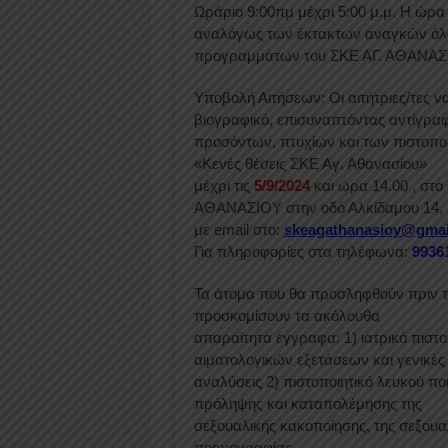
Ωράριο 9:00πμ μέχρι 5:00 μ.μ. Η ώρα 
αναλόγως των έκτακτων αναγκών ό
προγραμμάτων του ΣΚΕ ΑΓ. ΑΘΑΝΑΣ
Υποβολή Αιτήσεων: Οι αιτήτριες/τες 
βιογραφικό, επισυναπτόντας αντίγρα
προσόντων, πτυχίων και των πιστοποι
«Κενές θέσεις ΣΚΕ Αγ. Αθανασίου»
μέχρι τις
5/9/2024
και ώρα 14.00 , στο
ΑΘΑΝΑΣΙΟΥ στην οδό Αλκίδαμου 14, Β
με email στο:
skeagathanasioy@gmai
Για πληροφορίες στα τηλέφωνα:
9936
Τα άτομα που θα προσληφθούν πριν τ
προσκομίσουν τα ακόλουθα
απαραίτητα έγγραφα: 1) ιατρικό πισ
αιματολογικών εξετάσεων και γενικές
αναλύσεις 2) πιστοποιητικό λευκού πο
πρόληψης και καταπολέμησης της
σεξουαλικής κακοποίησης, της σεξουαλ
πορνογραφίας.