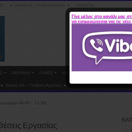
ΕΣ
► Submit Job – Υποβολή Αγγελίας ◄
Contact Us
Γίνε μέλος στο κανάλι μας στ
να ενημερώνεσαι για τις νέες
Σ
ΛΑΡΝΑΚΑ
ΠΑΦΟΣ
ΑΜΜΟΧΩΣΤΟΣ
WORK FROM HO
► Submit Job – Υποβολή Αγγελίας ◄
υ (ωράριο 08:00 – 13:30)
ΚΑ
Θέσεις Εργασίας