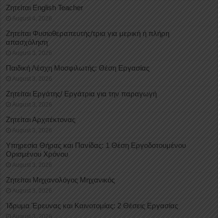
Ζητείται English Teacher
August 4, 2026
Ζητείται Φυσιοθεραπευτής/τρια για μερική ή πλήρη
απασχόληση
August 3, 2026
Παιδική Λέσχη Μοσφιλωτής: Θέση Εργασίας
August 3, 2026
Ζητείται Εργάτης/ Εργάτρια για την παραγωγή
August 3, 2026
Ζητείται Αρχιτέκτονας
August 3, 2026
Υπηρεσία Θήρας και Πανίδας: 1 Θέση Eργοδοτουμένου
Oρισμένου Xρόνου
August 3, 2026
Ζητείται Μηχανολόγος Μηχανικός
August 3, 2026
Ίδρυμα Έρευνας και Καινοτομίας: 2 Θέσεις Εργασίας
August 3, 2026