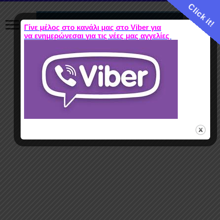
Click it!
Γίνε μέλος στο κανάλι μας στο Viber για
να ενημερώνεσαι για τις νέες μας αγγελίες