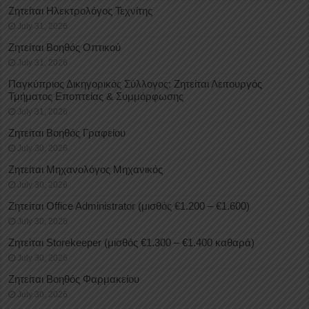
Ζητείται Ηλεκτρολόγος Τεχνίτης
July 31, 2026
Ζητείται Βοηθός Οπτικού
July 31, 2026
Παγκύπριος Δικηγορικός Σύλλογος: Ζητείται Λειτουργός
Τμήματος Εποπτείας & Συμμόρφωσης
July 31, 2026
Ζητείται Βοηθός Γραφείου
July 30, 2026
Ζητείται Μηχανολόγος Μηχανικός
July 30, 2026
Ζητείται Office Administrator (μισθός €1.200 – €1.600)
July 30, 2026
Ζητείται Storekeeper (μισθός €1.300 – €1.400 καθαρά)
July 30, 2026
Ζητείται Βοηθός Φαρμακείου
July 30, 2026