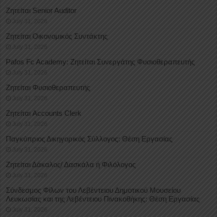
Ζητείται Senior Auditor
July 31, 2026
Ζητείται Οικονομικός Συντάκτης
July 31, 2026
Pafos Fc Academy: Ζητείται Συνεργάτης Φυσιοθεραπευτής
July 31, 2026
Ζητείται Φυσιοθεραπευτής
July 31, 2026
Ζητείται Accounts Clerk
July 31, 2026
Παγκύπριος Δικηγορικός Σύλλογος: Θέση Εργασίας
July 31, 2026
Ζητείται Δάκαλος/ Δασκάλα ή Φιλόλογος
July 31, 2026
Σύνδεσμος Φίλων του Λεβέντειου Δημοτικού Μουσείου
Λευκωσίας και της Λεβέντειου Πινακοθήκης: Θέση Εργασίας
July 31, 2026