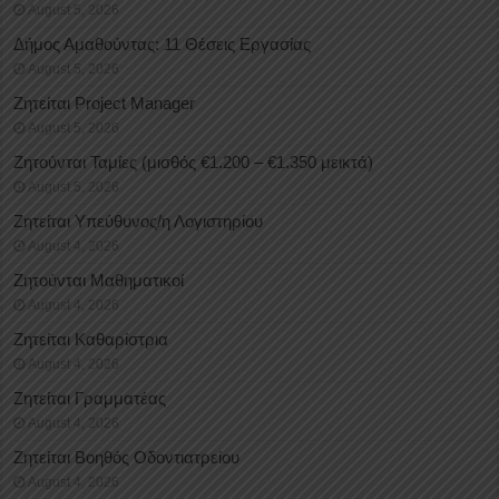
August 5, 2026
Δήμος Αμαθούντας: 11 Θέσεις Εργασίας
August 5, 2026
Ζητείται Project Manager
August 5, 2026
Ζητούνται Ταμίες (μισθός €1.200 – €1.350 μεικτά)
August 5, 2026
Ζητείται Υπεύθυνος/η Λογιστηρίου
August 4, 2026
Ζητούνται Μαθηματικοί
August 4, 2026
Ζητείται Καθαρίστρια
August 4, 2026
Ζητείται Γραμματέας
August 4, 2026
Ζητείται Βοηθός Οδοντιατρείου
August 4, 2026