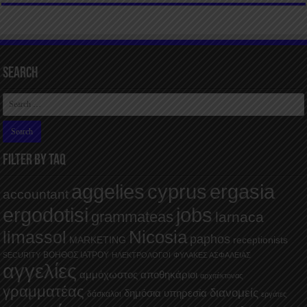
Search
FILTER BY TAQ
aggelies
cyprus
ergasia
accountant
ergodotisi
jobs
grammateas
larnaca
Nicosia
limassol
paphos
MARKETING
receptionists
ΒΟΗΘΟΣ ΙΑΤΡΟΥ
SECURITY
ΗΛΕΚΤΡΟΛΟΓΟΙ
ΦΥΛΑΚΕΣ ΑΣΦΑΛΕΙΑΣ
αγγελίες
αμμόχωστος
αποθηκάριοι
αρχιτέκτονας
γραμματέας
διανομείς
δημόσια υπηρεσία
δάσκαλοι
εργάτες