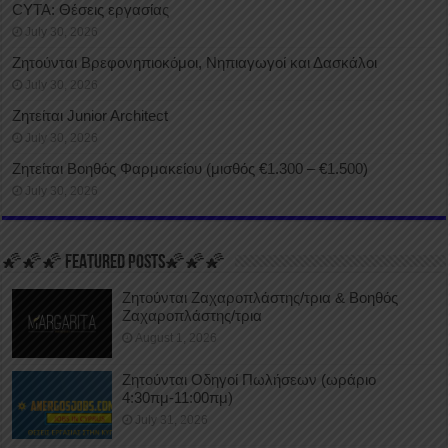
CYTA: Θέσεις εργασίας
July 30, 2026
Ζητούνται Βρεφονηπιοκόμοι, Νηπιαγωγοί και Δασκάλοι
July 30, 2026
Ζητείται Junior Architect
July 30, 2026
Ζητείται Βοηθός Φαρμακείου (μισθός €1.300 – €1.500)
July 30, 2026
🌠🌠🌠 FEATURED POSTS🌠🌠🌠
Ζητούνται Ζαχαροπλάστης/τρια & Βοηθός
Ζαχαροπλάστης/τρια
August 1, 2026
Ζητούνται Οδηγοί Πωλήσεων (ωράριο
4:30πμ-11:00πμ)
July 31, 2026