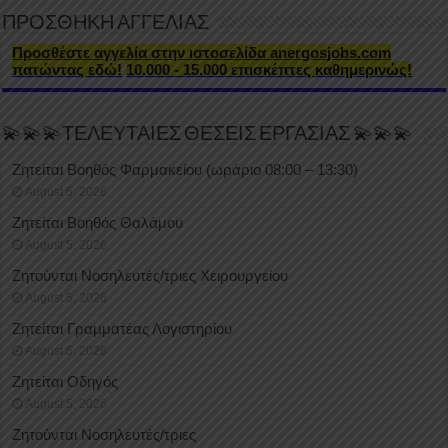
ΠΡΟΣΘΗΚΗ ΑΓΓΕΛΙΑΣ
Προσθέστε αγγελία στην ιστοσελίδα anergosjobs.com
πατώντας εδώ!
10.000 - 15.000 επισκέπτες καθημερινώς!
💫💫💫ΤΕΛΕΥΤΑΙΕΣ ΘΕΣΕΙΣ ΕΡΓΑΣΙΑΣ 💫💫💫
Ζητείται Βοηθός Φαρμακείου (ωράριο 08:00 – 13:30)
August 5, 2026
Ζητείται Βοηθός Θαλάμου
August 5, 2026
Ζητούνται Νοσηλευτές/τριες Χειρουργείου
August 5, 2026
Ζητείται Γραμματέας Λογιστηρίου
August 5, 2026
Ζητείται Οδηγός
August 5, 2026
Ζητούνται Νοσηλευτές/τριες