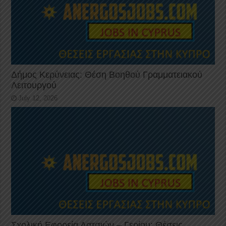
Δήμος Κερύνειας: Θέση Βοηθού Γραμματειακού
Λειτουργού
July 12, 2026
Σχολική Εφορεία Λατσιών – Γερίου: Θέσεις