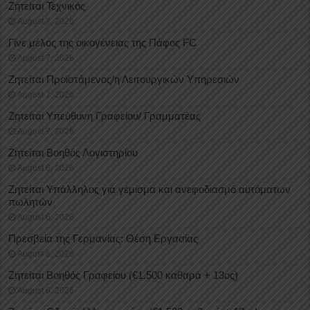
Ζητείται Τεχνικός
August 7, 2026
Γίνε μέλος της οικογένειας της Πάφος FC
August 7, 2026
Ζητείται Προϊστάμενος/η Λειτουργικών Υπηρεσιών
August 7, 2026
Ζητείται Υπεύθυνη Γραφείου/ Γραμματέας
August 7, 2026
Ζητείται Βοηθός Λογιστηρίου
August 6, 2026
Ζητείται Υπάλληλος για γέμισμα και ανεφοδιασμό αυτόματων
πωλητών
August 6, 2026
Πρεσβεία της Γερμανίας: Θέση Εργασίας
August 6, 2026
Ζητείται Βοηθός Γραφείου (€1.500 καθαρά + 13ος)
August 6, 2026