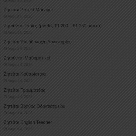
August 5, 2026
Ζητείται Project Manager
August 5, 2026
Ζητούνται Ταμίες (μισθός €1.200 – €1.350 μεικτά)
August 5, 2026
Ζητείται Υπεύθυνος/η Λογιστηρίου
August 4, 2026
Ζητούνται Μαθηματικοί
August 4, 2026
Ζητείται Καθαρίστρια
August 4, 2026
Ζητείται Γραμματέας
August 4, 2026
Ζητείται Βοηθός Οδοντιατρείου
August 4, 2026
Ζητείται English Teacher
August 4, 2026