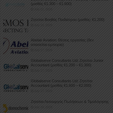
(μισθός €1.300 – €1.600)
July 21, 2026
Ζητείται Βοηθός Παιδιάτρου (μισθός: €1.200)
July 18, 2026
Abelair Aviation: Θέσεις εργασίας (δεν
απαιτείται εμπειρία)
July 17, 2026
Globalserve Consultants Ltd: Ζητείται Junior
Accountant (μισθός €1.200 – €1.300)
July 17, 2026
Globalserve Consultants Ltd: Ζητείται
Accountant (μισθός €1.600 – €2.000)
July 17, 2026
Ζητείται Λειτουργός Πωλήσεων & Τιμολόγησης
July 16, 2026