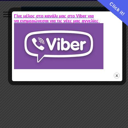
Click it!
Γίνε μέλος στο κανάλι μας στο Viber για
να ενημερώνεσαι για τις νέες μας αγγελίες