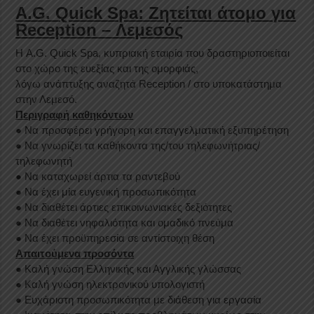
A.G. Quick Spa: Ζητείται άτομο για
Reception – Λεμεσός
Η A.G. Quick Spa, κυπριακή εταιρία που δραστηριοποιείται
στο χώρο της ευεξίας και της ομορφιάς,
λόγω ανάπτυξης αναζητά Reception / στο υποκατάστημα
στην Λεμεσό.
Περιγραφή καθηκόντων
● Να προσφέρει γρήγορη και επαγγελματική εξυπηρέτηση
● Να γνωρίζει τα καθήκοντα της/του τηλεφωνήτριας/
τηλεφωνητή
● Να καταχωρεί άρτια τα ραντεβού
● Να έχει μία ευγενική προσωπικότητα
● Να διαθέτει άρτιες επικοινωνιακές δεξιότητες
● Να διαθέτει νηφαλιότητα και ομαδικό πνεύμα
● Να έχει προϋπηρεσία σε αντίστοιχη θέση
Απαιτούμενα προσόντα
● Καλή γνώση Ελληνικής και Αγγλικής γλώσσας
● Καλή γνώση ηλεκτρονικού υπολογιστή
● Ευχάριστη προσωπικότητα με διάθεση για εργασία