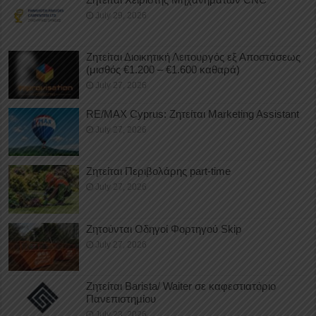
July 29, 2026
Ζητείται Διοικητική Λειτουργός εξ Αποστάσεως
(μισθός €1.200 – €1.600 καθαρά)
July 27, 2026
RE/MAX Cyprus: Ζητείται Marketing Assistant
July 27, 2026
Ζητείται Περιβολάρης part-time
July 27, 2026
Ζητούνται Οδηγοί Φορτηγού Skip
July 27, 2026
Ζητείται Barista/ Waiter σε καφεστιατόριο
Πανεπιστημίου
July 23, 2026