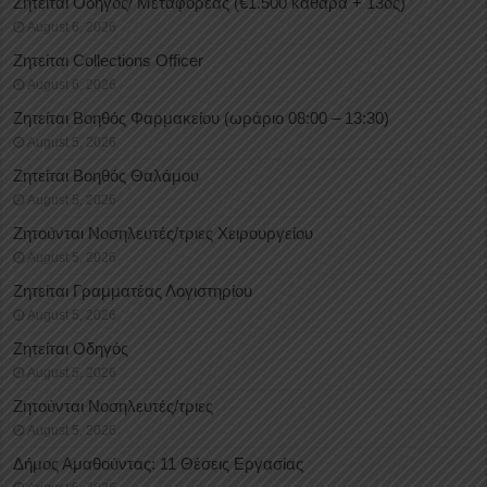
Ζητείται Οδηγός/ Μεταφορέας (€1.500 καθαρά + 13ος)
August 6, 2026
Ζητείται Collections Officer
August 6, 2026
Ζητείται Βοηθός Φαρμακείου (ωράριο 08:00 – 13:30)
August 5, 2026
Ζητείται Βοηθός Θαλάμου
August 5, 2026
Ζητούνται Νοσηλευτές/τριες Χειρουργείου
August 5, 2026
Ζητείται Γραμματέας Λογιστηρίου
August 5, 2026
Ζητείται Οδηγός
August 5, 2026
Ζητούνται Νοσηλευτές/τριες
August 5, 2026
Δήμος Αμαθούντας: 11 Θέσεις Εργασίας