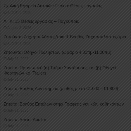
Σχολική Εφορεία Λατσιών-Γερίου: Θέσεις εργασίας
August 3, 2026
ΑΗΚ: 15 Θέσεις εργασίας – Παγκύπρια
August 3, 2026
Ζητούνται Ζαχαροπλάστης/τρια & Βοηθός Ζαχαροπλάστης/τρια
August 1, 2026
Ζητούνται Οδηγοί Πωλήσεων (ωράριο 4:30πμ-11:00πμ)
July 31, 2026
Ζητείται Προσωπικό (α) Τμήμα Συντήρησης και (β) Οδηγοί
Φορτηγών και Trailers
July 31, 2026
Ζητείται Βοηθός Λογιστηρίου (μισθός μικτά €1.600 – €1.800)
July 31, 2026
Ζητείται Βοηθός Εκτελωνιστής/ Γραφέας γενικών καθηκόντων
July 31, 2026
Ζητείται Senior Auditor
July 31, 2026