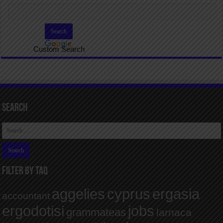
Custom Search
Search
FILTER BY TAQ
aggelies
cyprus
ergasia
accountant
ergodotisi
jobs
grammateas
larnaca