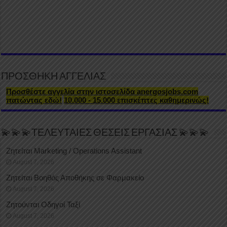
ΠΡΟΣΘΗΚΗ ΑΓΓΕΛΙΑΣ
Προσθέστε αγγελία στην ιστοσελίδα anergosjobs.com
πατώντας εδώ!
10.000 - 15.000 επισκέπτες καθημερινώς!
💫💫💫ΤΕΛΕΥΤΑΙΕΣ ΘΕΣΕΙΣ ΕΡΓΑΣΙΑΣ 💫💫💫
Ζητείται Marketing / Operations Assistant
August 7, 2026
Ζητείται Βοηθός Αποθήκης σε Φαρμακείο
August 7, 2026
Ζητούνται Οδηγοί Ταξί
August 7, 2026