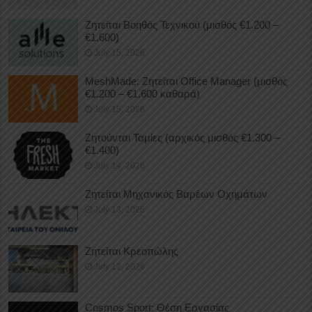
Ζητείται Βοηθός Τεχνικού (μισθός €1.200 –
€1.600)
July 15, 2026
MeshMade: Ζητείται Office Manager (μισθός
€1.200 – €1.600 καθαρά)
July 15, 2026
Ζητούνται Ταμίες (αρχικός μισθός €1.300 –
€1.400)
July 14, 2026
Ζητείται Μηχανικός Βαρέων Οχημάτων
July 13, 2026
Ζητείται Κρεοπώλης
July 12, 2026
Cosmos Sport: Θέση Εργασίας