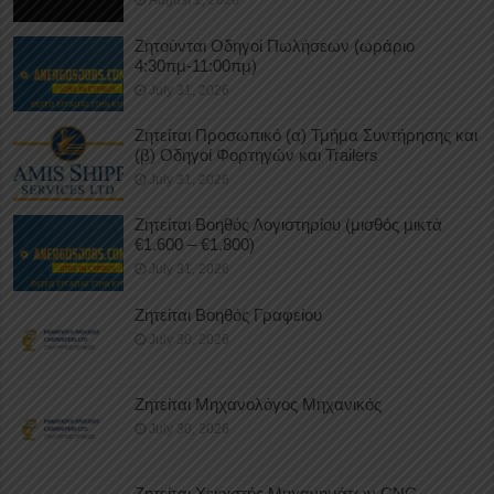
August 1, 2026
Ζητούνται Οδηγοί Πωλήσεων (ωράριο
4:30πμ-11:00πμ)
July 31, 2026
Ζητείται Προσωπικό (α) Τμήμα Συντήρησης και
(β) Οδηγοί Φορτηγών και Trailers
July 31, 2026
Ζητείται Βοηθός Λογιστηρίου (μισθός μικτά
€1.600 – €1.800)
July 31, 2026
Ζητείται Βοηθός Γραφείου
July 30, 2026
Ζητείται Μηχανολόγος Μηχανικός
July 30, 2026
Ζητείται Χειριστής Μηχανημάτων CNC