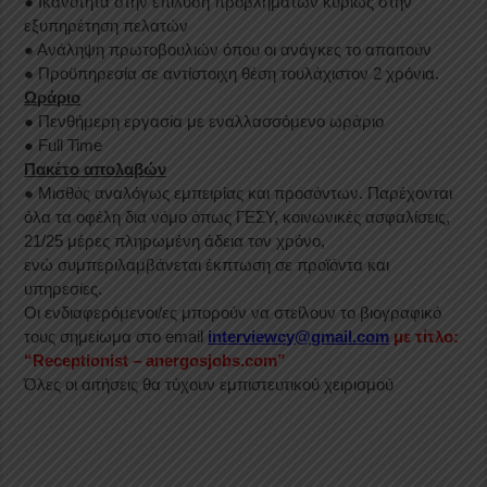
● Ικανότητα στην επίλυση προβλημάτων κυρίως στην
εξυπηρέτηση πελατών
● Ανάληψη πρωτοβουλιών όπου οι ανάγκες το απαιτούν
● Προϋπηρεσία σε αντίστοιχη θέση τουλάχιστον 2 χρόνια.
Ωράριο
● Πενθήμερη εργασία με εναλλασσόμενο ωράριο
● Full Time
Πακέτο απολαβών
● Μισθός αναλόγως εμπειρίας και προσόντων. Παρέχονται
όλα τα οφέλη δια νόμο όπως ΓΕΣΥ, κοινωνικές ασφαλίσεις,
21/25 μέρες πληρωμένη άδεια τον χρόνο,
ενώ συμπεριλαμβάνεται έκπτωση σε προϊόντα και
υπηρεσίες.
Οι ενδιαφερόμενοι/ες μπορούν να στείλουν το βιογραφικό
τους σημείωμα στο email
interviewcy@gmail.com
με τίτλο:
“Receptionist – anergosjobs.com”
Όλες οι αιτήσεις θα τύχουν εμπιστευτικού χειρισμού