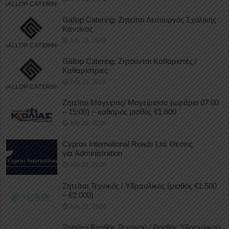
Gallop Catering: Ζητείται Λειτουργός Σχολικής
Καντίνας
July 23, 2026
Gallop Catering: Ζητούνται Καθαριστές /
Καθαρίστριες
July 23, 2026
Ζητείται Μάγειρας/ Μαγείρισσα (ωράριο 07:00
– 15:00) – καθαρός μισθός €1.600
July 23, 2026
Cyprus International Roads Ltd: Θέσεις
για Administration
July 21, 2026
Ζητείται Τεχνικός / Υδραυλικός (μισθός €1.500
– €2.000)
July 21, 2026
Ζητείται Βοηθός Τεχνικού / Βοηθός Υδραυλικού