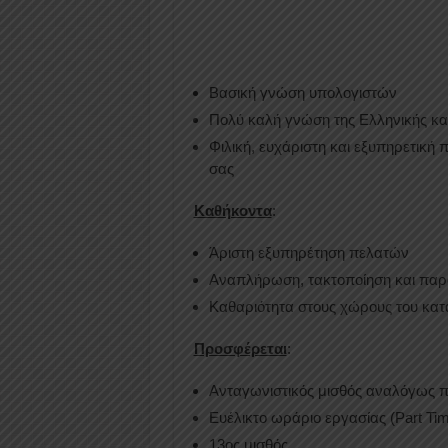
Βασική γνώση υπολογιστών
Πολύ καλή γνώση της Eλληνικής κα
Φιλική, ευχάριστη και εξυπηρετική
σας
Καθήκοντα
:
Άριστη εξυπηρέτηση πελατών
Αναπλήρωση, τακτοποίηση και πα
Καθαριότητα στους χώρους του κα
Προσφέρεται
:
Ανταγωνιστικός μισθός αναλόγως π
Ευέλικτο ωράριο εργασίας (Part Time
13ος μισθός