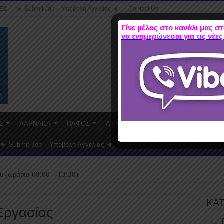
ΕΣ
► Submit Job – Υποβολή Αγγελίας ◄
Contact Us
Γίνε μέλος στο κανάλι μας στ
να ενημερώνεσαι για τις νέες
Σ
ΛΑΡΝΑΚΑ
ΠΑΦΟΣ
ΑΜΜΟΧΩΣΤΟΣ
WORK FROM HO
► Submit Job – Υποβολή Αγγελίας ◄
υ (ωράριο 08:00 – 13:30)
ΚΑ
Εργασίας