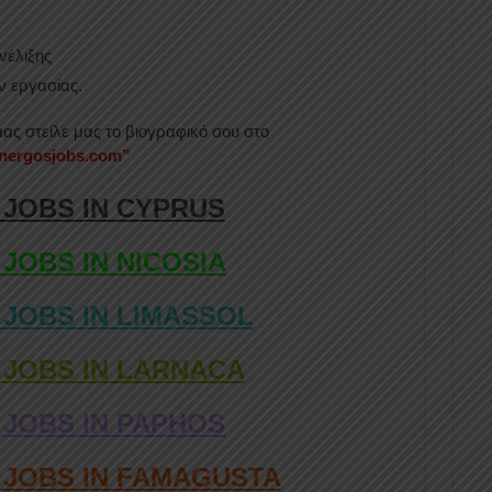
νέλιξης
ν εργασίας.
μας στείλε μας το βιογραφικό σου στο
anergosjobs.com”
 JOBS IN CYPRUS
 JOBS IN NICOSIA
 JOBS IN LIMASSOL
 JOBS IN LARNACA
 JOBS IN PAPHOS
D JOBS IN FAMAGUSTA