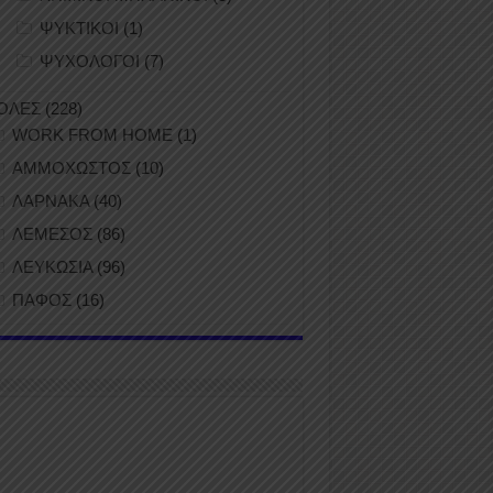
ΨΥΚΤΙΚΟΙ
(1)
ΨΥΧΟΛΟΓΟΙ
(7)
ΟΛΕΣ
(228)
WORK FROM HOME
(1)
ΑΜΜΟΧΩΣΤΟΣ
(10)
ΛΑΡΝΑΚΑ
(40)
ΛΕΜΕΣΟΣ
(86)
ΛΕΥΚΩΣΙΑ
(96)
ΠΑΦΟΣ
(16)