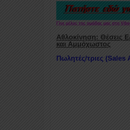
Γίνε μέλος της ομάδας μας στο Vib
Αθλοκίνηση: Θέσεις Ε
και Αμμόχωστος
Πωλητές/τριες (Sales 