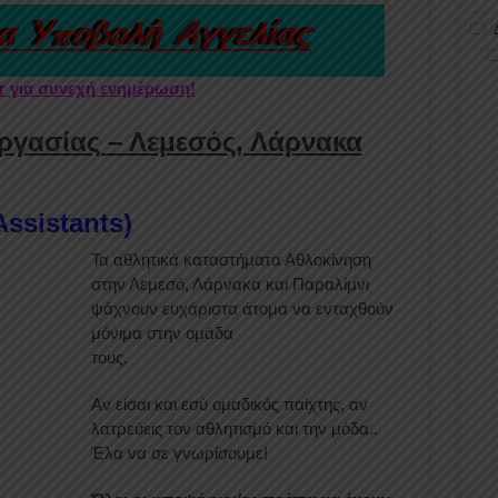
er για συνεχή ενημέρωση!
ργασίας – Λεμεσός, Λάρνακα
Assistants)
Τα αθλητικά καταστήματα Αθλοκίνηση
στην Λεμεσό, Λάρνακα και Παραλίμνι
ψάχνουν ευχάριστα άτομα να ενταχθούν
μόνιμα στην ομάδα
τους.
Αν είσαι και εσύ ομαδικός παίχτης, αν
λατρεύεις τον αθλητισμό και την μόδα..
Έλα να σε γνωρίσουμε!