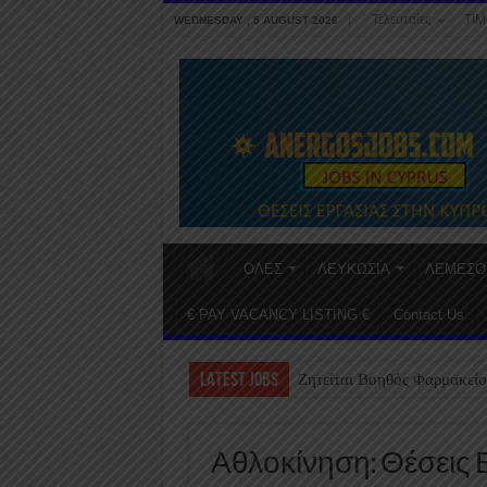
Τελευταίες
ΤΙΜ
WEDNESDAY , 5 AUGUST 2026
ΟΛΕΣ
ΛΕΥΚΩΣΙΑ
ΛΕΜΕΣΟ
€ PAY VACANCY LISTING €
Contact Us
LATEST JOBS
Ζητείται Βοηθός Φαρμακείο
Αθλοκίνηση: Θέσεις 