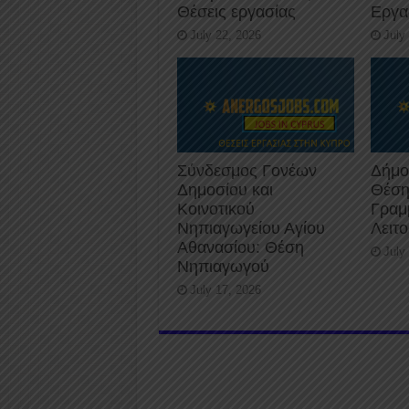
Θέσεις εργασίας
Εργα
July 22, 2026
July
Σύνδεσμος Γονέων
Δήμο
Δημοσίου και
Θέση
Κοινοτικού
Γραμ
Νηπιαγωγείου Αγίου
Λειτ
Αθανασίου: Θέση
July
Νηπιαγωγού
July 17, 2026