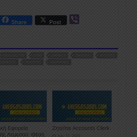
r
Vi
Share
Post
n
b
er
ERGODOTISI
JOBS
LARNACA
LIMASSOL
ΑΓΓΕΛΊΕΣ
ΛΕΜΕΣΌΣ
ΠΩΛΗΤΈΣ
ΠΩΛΉΤΡΙΕΣ
ική Εφορεία
Ζητείται Accounts Clerk
κής Λεμεσού: Θέση
July 17, 2026