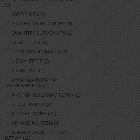
(3)
PART-TIME
(13)
PILATES INSTRUCTORS
(1)
QUANTITY SURVEYORS
(1)
REAL ESTATE
(6)
SECURITY/ ΑΣΦΑΛΕΙΑ
(3)
ΑΙΜΟΛΗΠΤΕΣ
(2)
ΑΙΣΘΗΤΙΚΟΙ
(1)
ΑΛΛΑ / ΔΙΑΦΟΡΑ / ΜΗ
ΤΑΞΙΝΟΜΗΜΕΝΑ
(1)
ΑΝΘΡΩΠΙΝΟ ΔΥΝΑΜΙΚΟ/HR
(1)
ΑΠΟΘΗΚΑΡΙΟΙ
(2)
ΑΡΧΙΤΕΚΤΟΝΕΣ
(12)
ΑΣΦΑΛΕΙΑ & ΥΓΕΙΑ
(3)
ΒΟΗΘΟΙ ΟΔΟΝΤΙΑΤΡΟΥ/
ΙΑΤΡΟΥ
(11)