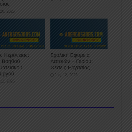
σίας
 20, 2026
ς Κερύνειας:
Σχολική Εφορεία
 Βοηθού
Λατσιών – Γερίου:
ματειακού
Θέσεις Εργασίας
ουργού
July 12, 2026
 12, 2026