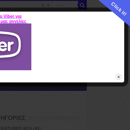
Click it!
ο Viber για
 μας αγγελίες
ME
FEATURED ADS
ΤΙΜΕΣ
Terms
ΤΗΓΟΡΙΕΣ
FEATURED ADS
(41)