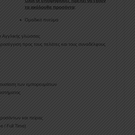
Όλοι οι υποψήφιοι/ες πρέπει να έχουν
τα ακόλουθα προσόντα
:
Ομαδικό πνεύμα
ι Aγγλικής γλώσσας
 προσέγγιση προς τους πελάτες και τους συναδέλφους
ρουσίαση των εμπορευμάτων
ταστήματος
ροσόντων και πείρας
 / Full Time)