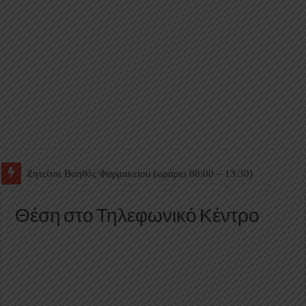
Ζητείται Βοηθός Θαλάμου
Θέση στο Τηλεφωνικό Κέντρο