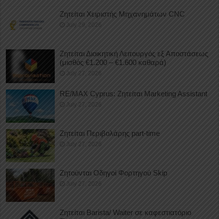
Ζητείται Χειριστής Μηχανημάτων CNC
July 29, 2026
Ζητείται Διοικητική Λειτουργός εξ Αποστάσεως
(μισθός €1.200 – €1.600 καθαρά)
July 27, 2026
RE/MAX Cyprus: Ζητείται Marketing Assistant
July 27, 2026
Ζητείται Περιβολάρης part-time
July 27, 2026
Ζητούνται Οδηγοί Φορτηγού Skip
July 27, 2026
Ζητείται Barista/ Waiter σε καφεστιατόριο