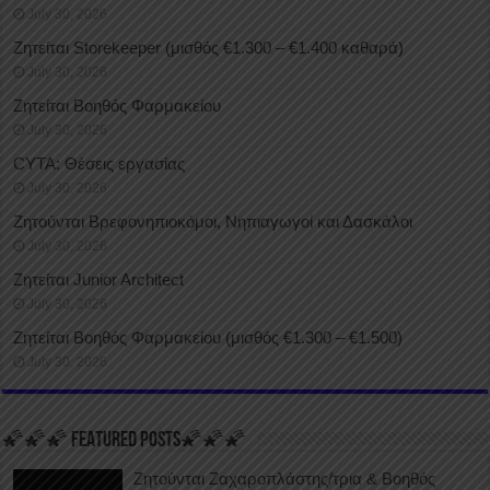
July 30, 2026
Ζητείται Storekeeper (μισθός €1.300 – €1.400 καθαρά)
July 30, 2026
Ζητείται Βοηθός Φαρμακείου
July 30, 2026
CYTA: Θέσεις εργασίας
July 30, 2026
Ζητούνται Βρεφονηπιοκόμοι, Νηπιαγωγοί και Δασκάλοι
July 30, 2026
Ζητείται Junior Architect
July 30, 2026
Ζητείται Βοηθός Φαρμακείου (μισθός €1.300 – €1.500)
July 30, 2026
🌠🌠🌠 FEATURED POSTS🌠🌠🌠
Ζητούνται Ζαχαροπλάστης/τρια & Βοηθός