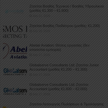
Ζητείται Βοηθός Τεχνικού / Βοηθός Υδραυλικού
(μισθός €1.300 – €1.600)
July 21, 2026
Ζητείται Βοηθός Παιδιάτρου (μισθός: €1.200)
July 18, 2026
Abelair Aviation: Θέσεις εργασίας (δεν
απαιτείται εμπειρία)
July 17, 2026
Globalserve Consultants Ltd: Ζητείται Junior
Accountant (μισθός €1.200 – €1.300)
July 17, 2026
Globalserve Consultants Ltd: Ζητείται
Accountant (μισθός €1.600 – €2.000)
July 17, 2026
Ζητείται Λειτουργός Πωλήσεων & Τιμολόγησης