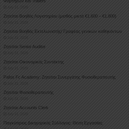
Φορτηγών και Trailers
July 31, 2026
Ζητείται Βοηθός Λογιστηρίου (μισθός μικτά €1.600 – €1.800)
July 31, 2026
Ζητείται Βοηθός Εκτελωνιστής/ Γραφέας γενικών καθηκόντων
July 31, 2026
Ζητείται Senior Auditor
July 31, 2026
Ζητείται Οικονομικός Συντάκτης
July 31, 2026
Pafos Fc Academy: Ζητείται Συνεργάτης Φυσιοθεραπευτής
July 31, 2026
Ζητείται Φυσιοθεραπευτής
July 31, 2026
Ζητείται Accounts Clerk
July 31, 2026
Παγκύπριος Δικηγορικός Σύλλογος: Θέση Εργασίας