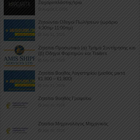
Ζαχαροπλάστης/τρια
August 1, 2026
Ζητούνται Οδηγοί Πωλήσεων (ωράριο
4:30πμ-11:00πμ)
July 31, 2026
Ζητείται Προσωπικό (α) Τμήμα Συντήρησης και
(β) Οδηγοί Φορτηγών και Trailers
July 31, 2026
Ζητείται Βοηθός Λογιστηρίου (μισθός μικτά
€1.600 – €1.800)
July 31, 2026
Ζητείται Βοηθός Γραφείου
July 30, 2026
Ζητείται Μηχανολόγος Μηχανικός
July 30, 2026