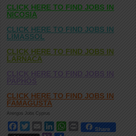
CLICK HERE TO FIND JOBS IN
NICOSIA
CLICK HERE TO FIND JOBS IN
LIMASSOL
CLICK HERE TO FIND JOBS IN
LARNACA
CLICK HERE TO FIND JOBS IN
PAPHOS
CLICK HERE TO FIND JOBS IN
FAMAGUSTA
Anergos Jobs Cyprus
F
T
E
Li
W
Pr
Share