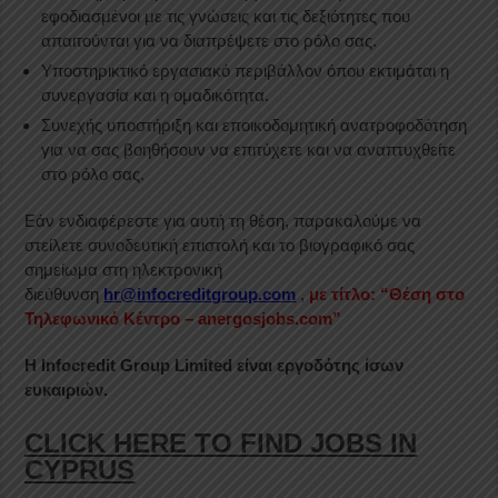
εφοδιασμένοι με τις γνώσεις και τις δεξιότητες που
απαιτούνται για να διαπρέψετε στο ρόλο σας.
Υποστηρικτικό εργασιακό περιβάλλον όπου εκτιμάται η
συνεργασία και η ομαδικότητα.
Συνεχής υποστήριξη και εποικοδομητική ανατροφοδότηση
για να σας βοηθήσουν να επιτύχετε και να αναπτυχθείτε
στο ρόλο σας.
Εάν ενδιαφέρεστε για αυτή τη θέση, παρακαλούμε να
στείλετε συνοδευτική επιστολή και το βιογραφικό σας
σημείωμα στη ηλεκτρονική
διεύθυνση
hr@infocreditgroup.com
,
με τίτλο: “Θέση στο
Τηλεφωνικό Κέντρο – anergosjobs.com”
Η
Infocredit
Group
Limited
είναι εργοδότης ίσων
ευκαιριών.
CLICK HERE TO FIND JOBS IN
CYPRUS