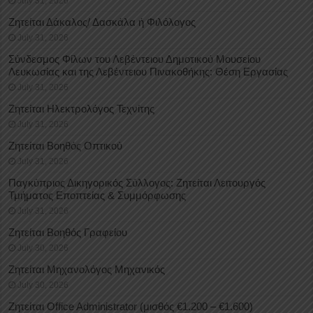
July 31, 2026
Ζητείται Δάκαλος/ Δασκάλα ή Φιλόλογος
July 31, 2026
Σύνδεσμος Φίλων του Λεβέντειου Δημοτικού Μουσείου
Λευκωσίας και της Λεβέντειου Πινακοθήκης: Θέση Εργασίας
July 31, 2026
Ζητείται Ηλεκτρολόγος Τεχνίτης
July 31, 2026
Ζητείται Βοηθός Οπτικού
July 31, 2026
Παγκύπριος Δικηγορικός Σύλλογος: Ζητείται Λειτουργός
Τμήματος Εποπτείας & Συμμόρφωσης
July 31, 2026
Ζητείται Βοηθός Γραφείου
July 30, 2026
Ζητείται Μηχανολόγος Μηχανικός
July 30, 2026
Ζητείται Office Administrator (μισθός €1.200 – €1.600)