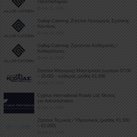
Πανεπιστημίου
July 23, 2026
Gallop Catering: Ζητείται Λειτουργός Σχολικής
Καντίνας
July 23, 2026
Gallop Catering: Ζητούνται Καθαριστές /
Καθαρίστριες
July 23, 2026
Ζητείται Μάγειρας/ Μαγείρισσα (ωράριο 07:00
– 15:00) – καθαρός μισθός €1.600
July 23, 2026
Cyprus International Roads Ltd: Θέσεις
για Administration
July 21, 2026
Ζητείται Τεχνικός / Υδραυλικός (μισθός €1.500
– €2.000)
July 21, 2026