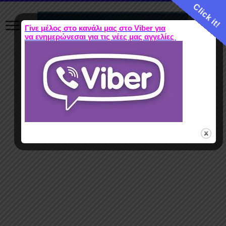
Click it!
Γίνε μέλος στο κανάλι μας στο Viber για
να ενημερώνεσαι για τις νέες μας αγγελίες