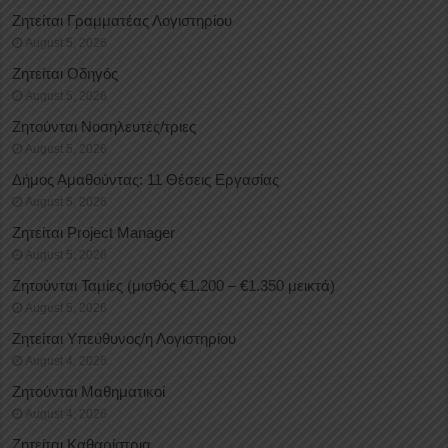
Ζητείται Γραμματέας Λογιστηρίου
August 5, 2026
Ζητείται Οδηγός
August 5, 2026
Ζητούνται Νοσηλευτές/τριες
August 5, 2026
Δήμος Αμαθούντας: 11 Θέσεις Εργασίας
August 5, 2026
Ζητείται Project Manager
August 5, 2026
Ζητούνται Ταμίες (μισθός €1.200 – €1.350 μεικτά)
August 5, 2026
Ζητείται Υπεύθυνος/η Λογιστηρίου
August 4, 2026
Ζητούνται Μαθηματικοί
August 4, 2026
Ζητείται Καθαρίστρια