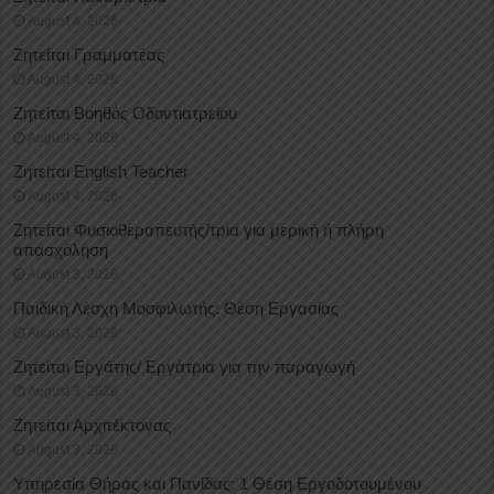
August 4, 2026
Ζητείται Γραμματέας
August 4, 2026
Ζητείται Βοηθός Οδοντιατρείου
August 4, 2026
Ζητείται English Teacher
August 4, 2026
Ζητείται Φυσιοθεραπευτής/τρια για μερική ή πλήρη
απασχόληση
August 3, 2026
Παιδική Λέσχη Μοσφιλωτής: Θέση Εργασίας
August 3, 2026
Ζητείται Εργάτης/ Εργάτρια για την παραγωγή
August 3, 2026
Ζητείται Αρχιτέκτονας
August 3, 2026
Υπηρεσία Θήρας και Πανίδας: 1 Θέση Eργοδοτουμένου