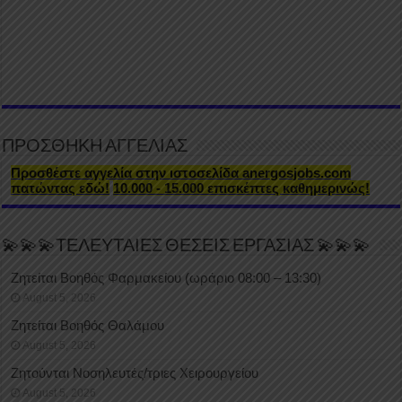
ΠΡΟΣΘΗΚΗ ΑΓΓΕΛΙΑΣ
Προσθέστε αγγελία στην ιστοσελίδα anergosjobs.com
πατώντας εδώ!
10.000 - 15.000 επισκέπτες καθημερινώς!
💫💫💫ΤΕΛΕΥΤΑΙΕΣ ΘΕΣΕΙΣ ΕΡΓΑΣΙΑΣ 💫💫💫
Ζητείται Βοηθός Φαρμακείου (ωράριο 08:00 – 13:30)
August 5, 2026
Ζητείται Βοηθός Θαλάμου
August 5, 2026
Ζητούνται Νοσηλευτές/τριες Χειρουργείου
August 5, 2026