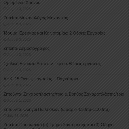
Oρισμένου Xρόνου
August 3, 2026
Ζητείται Μηχανολόγος Μηχανικός
August 3, 2026
Ίδρυμα Έρευνας και Καινοτομίας: 2 Θέσεις Εργασίας
August 3, 2026
Ζητείται Δημοσιογράφος
August 3, 2026
Σχολική Εφορεία Λατσιών-Γερίου: Θέσεις εργασίας
August 3, 2026
ΑΗΚ: 15 Θέσεις εργασίας – Παγκύπρια
August 3, 2026
Ζητούνται Ζαχαροπλάστης/τρια & Βοηθός Ζαχαροπλάστης/τρια
August 1, 2026
Ζητούνται Οδηγοί Πωλήσεων (ωράριο 4:30πμ-11:00πμ)
July 31, 2026
Ζητείται Προσωπικό (α) Τμήμα Συντήρησης και (β) Οδηγοί