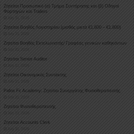
Ζητείται Προσωπικό (α) Τμήμα Συντήρησης και (β) Οδηγοί
Φορτηγών και Trailers
July 31, 2026
Ζητείται Βοηθός Λογιστηρίου (μισθός μικτά €1.600 – €1.800)
July 31, 2026
Ζητείται Βοηθός Εκτελωνιστής/ Γραφέας γενικών καθηκόντων
July 31, 2026
Ζητείται Senior Auditor
July 31, 2026
Ζητείται Οικονομικός Συντάκτης
July 31, 2026
Pafos Fc Academy: Ζητείται Συνεργάτης Φυσιοθεραπευτής
July 31, 2026
Ζητείται Φυσιοθεραπευτής
July 31, 2026
Ζητείται Accounts Clerk
July 31, 2026