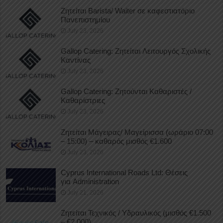
Ζητείται Barista/ Waiter σε καφεστιατόριο
Πανεπιστημίου
July 23, 2026
Gallop Catering: Ζητείται Λειτουργός Σχολικής
Καντίνας
July 23, 2026
Gallop Catering: Ζητούνται Καθαριστές /
Καθαρίστριες
July 23, 2026
Ζητείται Μάγειρας/ Μαγείρισσα (ωράριο 07:00
– 15:00) – καθαρός μισθός €1.600
July 23, 2026
Cyprus International Roads Ltd: Θέσεις
για Administration
July 21, 2026
Ζητείται Τεχνικός / Υδραυλικός (μισθός €1.500
– €2.000)