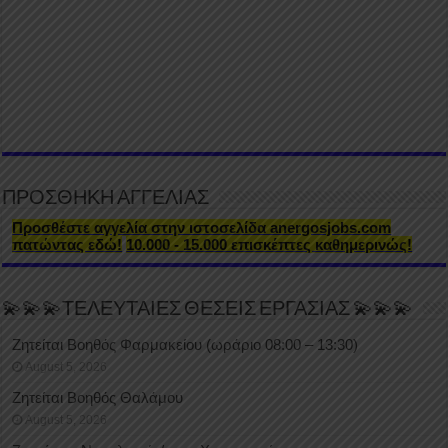
ΠΡΟΣΘΗΚΗ ΑΓΓΕΛΙΑΣ
Προσθέστε αγγελία στην ιστοσελίδα anergosjobs.com
πατώντας εδώ!
10.000 - 15.000 επισκέπτες καθημερινώς!
💫💫💫ΤΕΛΕΥΤΑΙΕΣ ΘΕΣΕΙΣ ΕΡΓΑΣΙΑΣ 💫💫💫
Ζητείται Βοηθός Φαρμακείου (ωράριο 08:00 – 13:30)
August 5, 2026
Ζητείται Βοηθός Θαλάμου
August 5, 2026