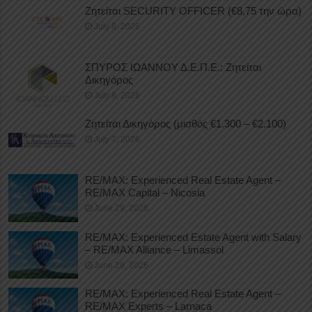
Ζητείται SECURITY OFFICER (€8,75 την ώρα)
July 8, 2026
ΣΠΥΡΟΣ ΙΩΑΝΝΟΥ Δ.Ε.Π.Ε.: Ζητείται
Δικηγόρος
July 8, 2026
Ζητείται Δικηγόρος (μισθός €1.300 – €2.100)
July 7, 2026
RE/MAX: Experienced Real Estate Agent –
RE/MAX Capital – Nicosia
June 29, 2026
RE/MAX: Experienced Estate Agent with Salary
– RE/MAX Alliance – Limassol
June 29, 2026
RE/MAX: Experienced Real Estate Agent –
RE/MAX Experts – Larnaca