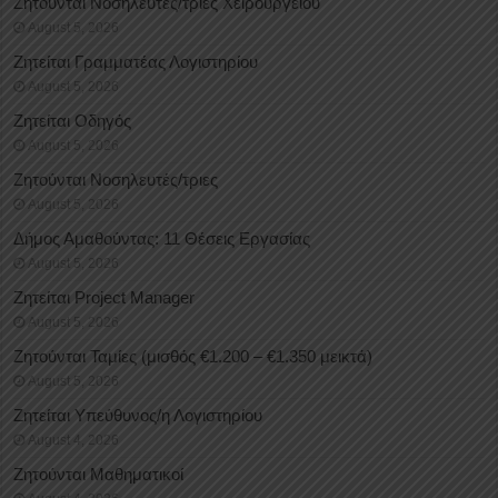
Ζητούνται Νοσηλευτές/τριες Χειρουργείου
August 5, 2026
Ζητείται Γραμματέας Λογιστηρίου
August 5, 2026
Ζητείται Οδηγός
August 5, 2026
Ζητούνται Νοσηλευτές/τριες
August 5, 2026
Δήμος Αμαθούντας: 11 Θέσεις Εργασίας
August 5, 2026
Ζητείται Project Manager
August 5, 2026
Ζητούνται Ταμίες (μισθός €1.200 – €1.350 μεικτά)
August 5, 2026
Ζητείται Υπεύθυνος/η Λογιστηρίου
August 4, 2026
Ζητούνται Μαθηματικοί