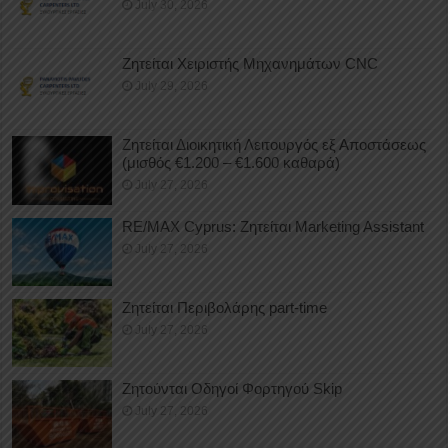
July 30, 2026
Ζητείται Χειριστής Μηχανημάτων CNC
July 29, 2026
Ζητείται Διοικητική Λειτουργός εξ Αποστάσεως
(μισθός €1.200 – €1.600 καθαρά)
July 27, 2026
RE/MAX Cyprus: Ζητείται Marketing Assistant
July 27, 2026
Ζητείται Περιβολάρης part-time
July 27, 2026
Ζητούνται Οδηγοί Φορτηγού Skip
July 27, 2026