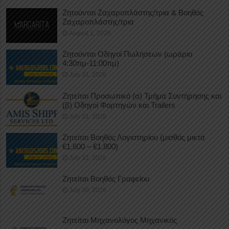
Ζητούνται Ζαχαροπλάστης/τρια & Βοηθός
Ζαχαροπλάστης/τρια
August 1, 2026
Ζητούνται Οδηγοί Πωλήσεων (ωράριο
4:30πμ-11:00πμ)
July 31, 2026
Ζητείται Προσωπικό (α) Τμήμα Συντήρησης και
(β) Οδηγοί Φορτηγών και Trailers
July 31, 2026
Ζητείται Βοηθός Λογιστηρίου (μισθός μικτά
€1.600 – €1.800)
July 31, 2026
Ζητείται Βοηθός Γραφείου
July 30, 2026
Ζητείται Μηχανολόγος Μηχανικός