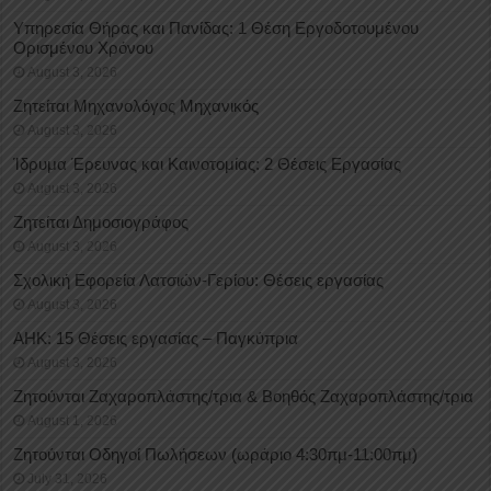
Υπηρεσία Θήρας και Πανίδας: 1 Θέση Eργοδοτουμένου
Oρισμένου Xρόνου
August 3, 2026
Ζητείται Μηχανολόγος Μηχανικός
August 3, 2026
Ίδρυμα Έρευνας και Καινοτομίας: 2 Θέσεις Εργασίας
August 3, 2026
Ζητείται Δημοσιογράφος
August 3, 2026
Σχολική Εφορεία Λατσιών-Γερίου: Θέσεις εργασίας
August 3, 2026
ΑΗΚ: 15 Θέσεις εργασίας – Παγκύπρια
August 3, 2026
Ζητούνται Ζαχαροπλάστης/τρια & Βοηθός Ζαχαροπλάστης/τρια
August 1, 2026
Ζητούνται Οδηγοί Πωλήσεων (ωράριο 4:30πμ-11:00πμ)
July 31, 2026