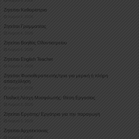
August 4, 2026
Ζητείται Καθαρίστρια
August 4, 2026
Ζητείται Γραμματέας
August 4, 2026
Ζητείται Βοηθός Οδοντιατρείου
August 4, 2026
Ζητείται English Teacher
August 4, 2026
Ζητείται Φυσιοθεραπευτής/τρια για μερική ή πλήρη
απασχόληση
August 3, 2026
Παιδική Λέσχη Μοσφιλωτής: Θέση Εργασίας
August 3, 2026
Ζητείται Εργάτης/ Εργάτρια για την παραγωγή
August 3, 2026
Ζητείται Αρχιτέκτονας
August 3, 2026