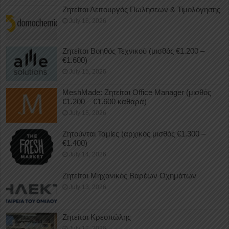
Ζητείται Λειτουργός Πωλήσεων & Τιμολόγησης
July 16, 2026
Ζητείται Βοηθός Τεχνικού (μισθός €1.200 –
€1.600)
July 15, 2026
MeshMade: Ζητείται Office Manager (μισθός
€1.200 – €1.600 καθαρά)
July 15, 2026
Ζητούνται Ταμίες (αρχικός μισθός €1.300 –
€1.400)
July 14, 2026
Ζητείται Μηχανικός Βαρέων Οχημάτων
July 13, 2026
Ζητείται Κρεοπώλης
July 12, 2026