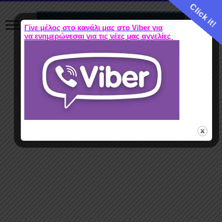
Click it!
Γίνε μέλος στο κανάλι μας στο Viber για
να ενημερώνεσαι για τις νέες μας αγγελίες