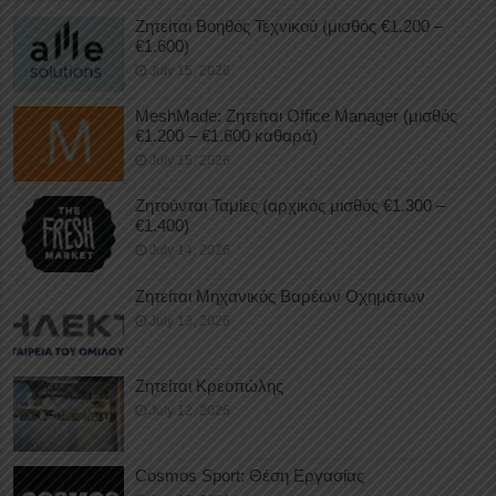
Ζητείται Βοηθός Τεχνικού (μισθός €1.200 –
€1.600)
July 15, 2026
MeshMade: Ζητείται Office Manager (μισθός
€1.200 – €1.600 καθαρά)
July 15, 2026
Ζητούνται Ταμίες (αρχικός μισθός €1.300 –
€1.400)
July 14, 2026
Ζητείται Μηχανικός Βαρέων Οχημάτων
July 13, 2026
Ζητείται Κρεοπώλης
July 12, 2026
Cosmos Sport: Θέση Εργασίας