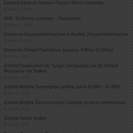
Σχολική Εφορεία Λατσιών-Γερίου: Θέσεις εργασίας
August 3, 2026
ΑΗΚ: 15 Θέσεις εργασίας – Παγκύπρια
August 3, 2026
Ζητούνται Ζαχαροπλάστης/τρια & Βοηθός Ζαχαροπλάστης/τρια
August 1, 2026
Ζητούνται Οδηγοί Πωλήσεων (ωράριο 4:30πμ-11:00πμ)
July 31, 2026
Ζητείται Προσωπικό (α) Τμήμα Συντήρησης και (β) Οδηγοί
Φορτηγών και Trailers
July 31, 2026
Ζητείται Βοηθός Λογιστηρίου (μισθός μικτά €1.600 – €1.800)
July 31, 2026
Ζητείται Βοηθός Εκτελωνιστής/ Γραφέας γενικών καθηκόντων
July 31, 2026
Ζητείται Senior Auditor
July 31, 2026