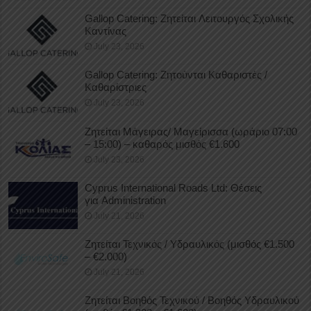
Gallop Catering: Ζητείται Λειτουργός Σχολικής
Καντίνας
July 23, 2026
Gallop Catering: Ζητούνται Καθαριστές /
Καθαρίστριες
July 23, 2026
Ζητείται Μάγειρας/ Μαγείρισσα (ωράριο 07:00
– 15:00) – καθαρός μισθός €1.600
July 23, 2026
Cyprus International Roads Ltd: Θέσεις
για Administration
July 21, 2026
Ζητείται Τεχνικός / Υδραυλικός (μισθός €1.500
– €2.000)
July 21, 2026
Ζητείται Βοηθός Τεχνικού / Βοηθός Υδραυλικού