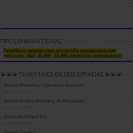
ΠΡΟΣΘΗΚΗ ΑΓΓΕΛΙΑΣ
Προσθέστε αγγελία στην ιστοσελίδα anergosjobs.com
πατώντας εδώ!
10.000 - 15.000 επισκέπτες καθημερινώς!
💫💫💫ΤΕΛΕΥΤΑΙΕΣ ΘΕΣΕΙΣ ΕΡΓΑΣΙΑΣ 💫💫💫
Ζητείται Marketing / Operations Assistant
August 7, 2026
Ζητείται Βοηθός Αποθήκης σε Φαρμακείο
August 7, 2026
Ζητούνται Οδηγοί Ταξί
August 7, 2026
Ζητείται Τεχνικός