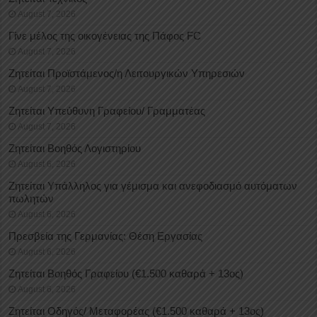
August 7, 2026
Γίνε μέλος της οικογένειας της Πάφος FC
August 7, 2026
Ζητείται Προϊστάμενος/η Λειτουργικών Υπηρεσιών
August 7, 2026
Ζητείται Υπεύθυνη Γραφείου/ Γραμματέας
August 7, 2026
Ζητείται Βοηθός Λογιστηρίου
August 6, 2026
Ζητείται Υπάλληλος για γέμισμα και ανεφοδιασμό αυτόματων
πωλητών
August 6, 2026
Πρεσβεία της Γερμανίας: Θέση Εργασίας
August 6, 2026
Ζητείται Βοηθός Γραφείου (€1.500 καθαρά + 13ος)
August 6, 2026
Ζητείται Οδηγός/ Μεταφορέας (€1.500 καθαρά + 13ος)