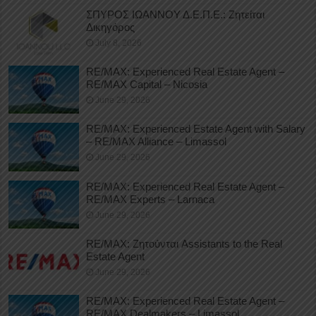
ΣΠΥΡΟΣ ΙΩΑΝΝΟΥ Δ.Ε.Π.Ε.: Ζητείται
Δικηγόρος
July 8, 2026
RE/MAX: Experienced Real Estate Agent –
RE/MAX Capital – Nicosia
June 29, 2026
RE/MAX: Experienced Estate Agent with Salary
– RE/MAX Alliance – Limassol
June 29, 2026
RE/MAX: Experienced Real Estate Agent –
RE/MAX Experts – Larnaca
June 29, 2026
RE/MAX: Ζητούνται Assistants to the Real
Estate Agent
June 29, 2026
RE/MAX: Experienced Real Estate Agent –
RE/MAX Dealmakers – Limassol