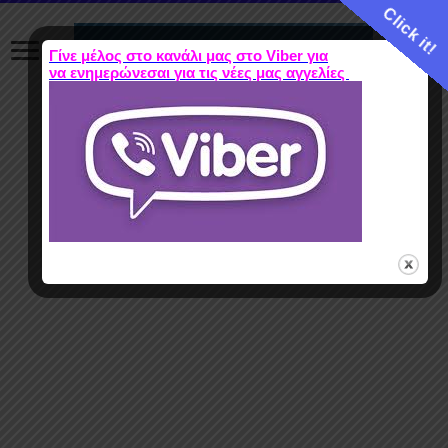
Click it!
Γίνε μέλος στο κανάλι μας στο Viber για
να ενημερώνεσαι για τις νέες μας αγγελίες