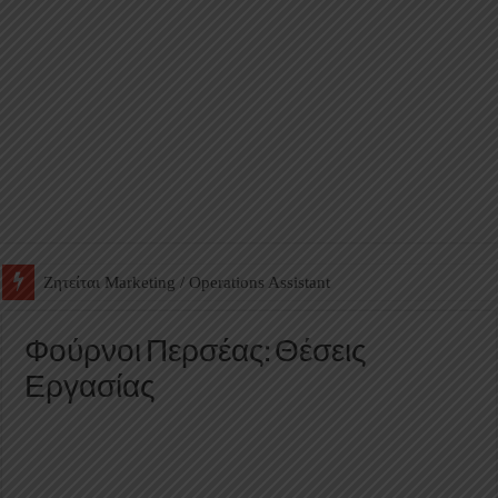
Ζητείται Βοηθός Αποθήκης σε Φαρμακείο
Φούρνοι Περσέας: Θέσεις
Εργασίας