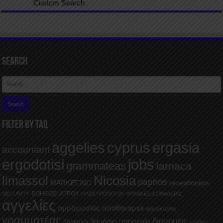
Custom Search
Search
FILTER BY TAQ
aggelies
cyprus
ergasia
accountant
ergodotisi
jobs
grammateas
larnaca
Nicosia
limassol
paphos
MARKETING
receptionists
ΒΟΗΘΟΣ ΙΑΤΡΟΥ
SECURITY
ΗΛΕΚΤΡΟΛΟΓΟΙ
ΦΥΛΑΚΕΣ ΑΣΦΑΛΕΙΑΣ
αγγελίες
αμμόχωστος
αποθηκάριοι
αρχιτέκτονας
γραμματέας
διανομείς
δημόσια υπηρεσία
δάσκαλοι
εργάτες