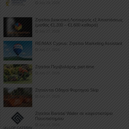
July 29, 2026
Ζητείται Διοικητική Λειτουργός εξ Αποστάσεως
(μισθός €1.200 – €1.600 καθαρά)
July 27, 2026
RE/MAX Cyprus: Ζητείται Marketing Assistant
July 27, 2026
Ζητείται Περιβολάρης part-time
July 27, 2026
Ζητούνται Οδηγοί Φορτηγού Skip
July 27, 2026
Ζητείται Barista/ Waiter σε καφεστιατόριο
Πανεπιστημίου
July 23, 2026