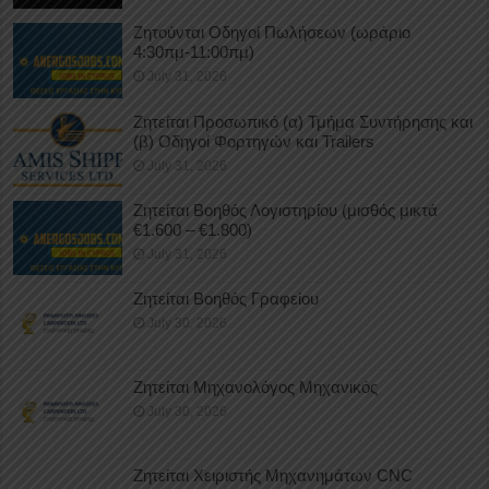
Ζητούνται Οδηγοί Πωλήσεων (ωράριο
4:30πμ-11:00πμ)
July 31, 2026
Ζητείται Προσωπικό (α) Τμήμα Συντήρησης και
(β) Οδηγοί Φορτηγών και Trailers
July 31, 2026
Ζητείται Βοηθός Λογιστηρίου (μισθός μικτά
€1.600 – €1.800)
July 31, 2026
Ζητείται Βοηθός Γραφείου
July 30, 2026
Ζητείται Μηχανολόγος Μηχανικός
July 30, 2026
Ζητείται Χειριστής Μηχανημάτων CNC