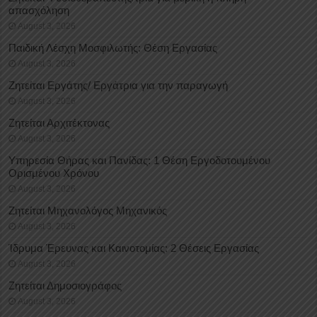
απασχόληση
August 3, 2026
Παιδική Λέσχη Μοσφιλωτής: Θέση Εργασίας
August 3, 2026
Ζητείται Εργάτης/ Εργάτρια για την παραγωγή
August 3, 2026
Ζητείται Αρχιτέκτονας
August 3, 2026
Υπηρεσία Θήρας και Πανίδας: 1 Θέση Eργοδοτουμένου
Oρισμένου Xρόνου
August 3, 2026
Ζητείται Μηχανολόγος Μηχανικός
August 3, 2026
Ίδρυμα Έρευνας και Καινοτομίας: 2 Θέσεις Εργασίας
August 3, 2026
Ζητείται Δημοσιογράφος
August 3, 2026