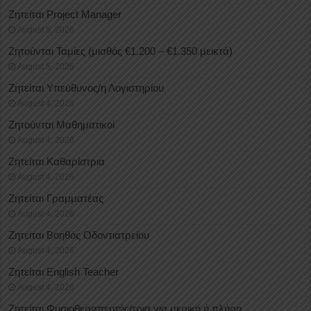
Ζητείται Project Manager
August 5, 2026
Ζητούνται Ταμίες (μισθός €1.200 – €1.350 μεικτά)
August 5, 2026
Ζητείται Υπεύθυνος/η Λογιστηρίου
August 4, 2026
Ζητούνται Μαθηματικοί
August 4, 2026
Ζητείται Καθαρίστρια
August 4, 2026
Ζητείται Γραμματέας
August 4, 2026
Ζητείται Βοηθός Οδοντιατρείου
August 4, 2026
Ζητείται English Teacher
August 4, 2026
Ζητείται Φυσιοθεραπευτής/τρια για μερική ή πλήρη