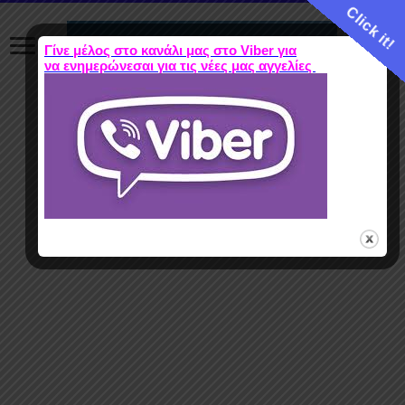
Click it!
Γίνε μέλος στο κανάλι μας στο Viber για
να ενημερώνεσαι για τις νέες μας αγγελίες