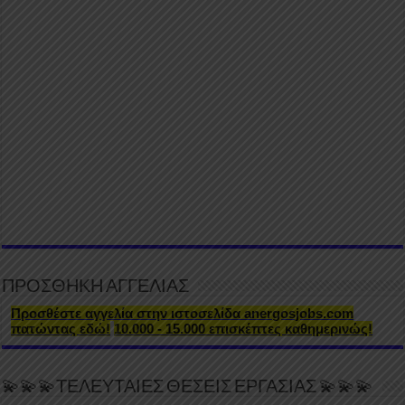
ΠΡΟΣΘΗΚΗ ΑΓΓΕΛΙΑΣ
Προσθέστε αγγελία στην ιστοσελίδα anergosjobs.com
πατώντας εδώ!
10.000 - 15.000 επισκέπτες καθημερινώς!
💫💫💫ΤΕΛΕΥΤΑΙΕΣ ΘΕΣΕΙΣ ΕΡΓΑΣΙΑΣ 💫💫💫