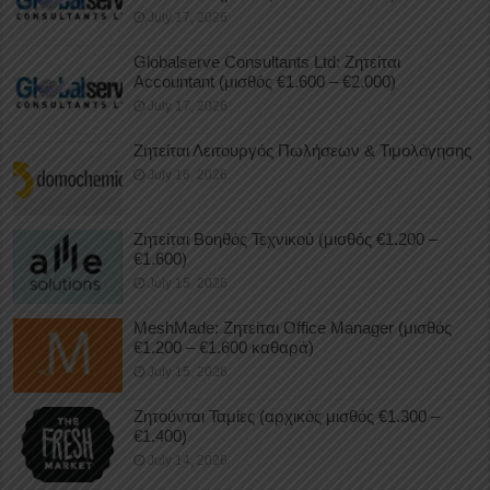
July 17, 2026
Globalserve Consultants Ltd: Ζητείται
Accountant (μισθός €1.600 – €2.000)
July 17, 2026
Ζητείται Λειτουργός Πωλήσεων & Τιμολόγησης
July 16, 2026
Ζητείται Βοηθός Τεχνικού (μισθός €1.200 –
€1.600)
July 15, 2026
MeshMade: Ζητείται Office Manager (μισθός
€1.200 – €1.600 καθαρά)
July 15, 2026
Ζητούνται Ταμίες (αρχικός μισθός €1.300 –
€1.400)
July 14, 2026