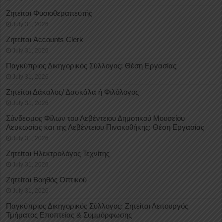
Ζητείται Φυσιοθεραπευτής
July 31, 2026
Ζητείται Accounts Clerk
July 31, 2026
Παγκύπριος Δικηγορικός Σύλλογος: Θέση Εργασίας
July 31, 2026
Ζητείται Δάκαλος/ Δασκάλα ή Φιλόλογος
July 31, 2026
Σύνδεσμος Φίλων του Λεβέντειου Δημοτικού Μουσείου
Λευκωσίας και της Λεβέντειου Πινακοθήκης: Θέση Εργασίας
July 31, 2026
Ζητείται Ηλεκτρολόγος Τεχνίτης
July 31, 2026
Ζητείται Βοηθός Οπτικού
July 31, 2026
Παγκύπριος Δικηγορικός Σύλλογος: Ζητείται Λειτουργός
Τμήματος Εποπτείας & Συμμόρφωσης