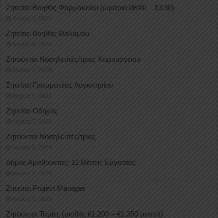
Ζητείται Βοηθός Φαρμακείου (ωράριο 08:00 – 13:30)
August 5, 2026
Ζητείται Βοηθός Θαλάμου
August 5, 2026
Ζητούνται Νοσηλευτές/τριες Χειρουργείου
August 5, 2026
Ζητείται Γραμματέας Λογιστηρίου
August 5, 2026
Ζητείται Οδηγός
August 5, 2026
Ζητούνται Νοσηλευτές/τριες
August 5, 2026
Δήμος Αμαθούντας: 11 Θέσεις Εργασίας
August 5, 2026
Ζητείται Project Manager
August 5, 2026
Ζητούνται Ταμίες (μισθός €1.200 – €1.350 μεικτά)