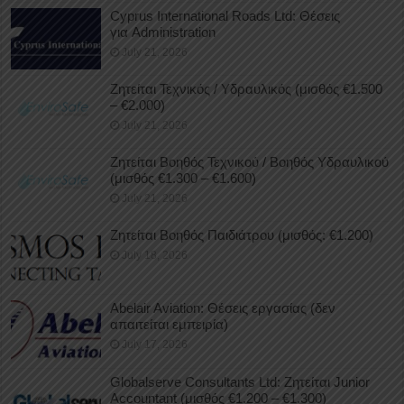
Cyprus International Roads Ltd: Θέσεις
για Administration
July 21, 2026
Ζητείται Τεχνικός / Υδραυλικός (μισθός €1.500
– €2.000)
July 21, 2026
Ζητείται Βοηθός Τεχνικού / Βοηθός Υδραυλικού
(μισθός €1.300 – €1.600)
July 21, 2026
Ζητείται Βοηθός Παιδιάτρου (μισθός: €1.200)
July 18, 2026
Abelair Aviation: Θέσεις εργασίας (δεν
απαιτείται εμπειρία)
July 17, 2026
Globalserve Consultants Ltd: Ζητείται Junior
Accountant (μισθός €1.200 – €1.300)