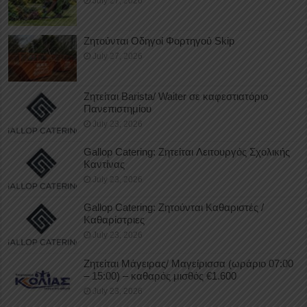
July 27, 2026
Ζητούνται Οδηγοί Φορτηγού Skip
July 27, 2026
Ζητείται Barista/ Waiter σε καφεστιατόριο
Πανεπιστημίου
July 23, 2026
Gallop Catering: Ζητείται Λειτουργός Σχολικής
Καντίνας
July 23, 2026
Gallop Catering: Ζητούνται Καθαριστές /
Καθαρίστριες
July 23, 2026
Ζητείται Μάγειρας/ Μαγείρισσα (ωράριο 07:00
– 15:00) – καθαρός μισθός €1.600
July 23, 2026