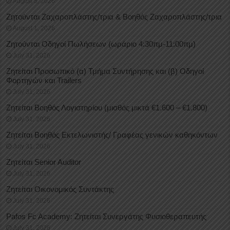
August 3, 2026
Ζητούνται Ζαχαροπλάστης/τρια & Βοηθός Ζαχαροπλάστης/τρια
August 1, 2026
Ζητούνται Οδηγοί Πωλήσεων (ωράριο 4:30πμ-11:00πμ)
July 31, 2026
Ζητείται Προσωπικό (α) Τμήμα Συντήρησης και (β) Οδηγοί
Φορτηγών και Trailers
July 31, 2026
Ζητείται Βοηθός Λογιστηρίου (μισθός μικτά €1.600 – €1.800)
July 31, 2026
Ζητείται Βοηθός Εκτελωνιστής/ Γραφέας γενικών καθηκόντων
July 31, 2026
Ζητείται Senior Auditor
July 31, 2026
Ζητείται Οικονομικός Συντάκτης
July 31, 2026
Pafos Fc Academy: Ζητείται Συνεργάτης Φυσιοθεραπευτής
July 31, 2026