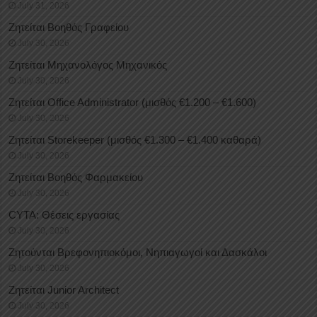
July 31, 2026
Ζητείται Βοηθός Γραφείου
July 30, 2026
Ζητείται Μηχανολόγος Μηχανικός
July 30, 2026
Ζητείται Office Administrator (μισθός €1.200 – €1.600)
July 30, 2026
Ζητείται Storekeeper (μισθός €1.300 – €1.400 καθαρά)
July 30, 2026
Ζητείται Βοηθός Φαρμακείου
July 30, 2026
CYTA: Θέσεις εργασίας
July 30, 2026
Ζητούνται Βρεφονηπιοκόμοι, Νηπιαγωγοί και Δασκάλοι
July 30, 2026
Ζητείται Junior Architect
July 30, 2026