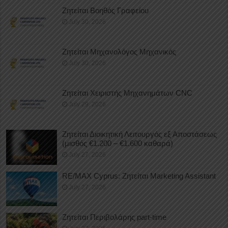
Ζητείται Βοηθός Γραφείου
July 30, 2026
Ζητείται Μηχανολόγος Μηχανικός
July 30, 2026
Ζητείται Χειριστής Μηχανημάτων CNC
July 29, 2026
Ζητείται Διοικητική Λειτουργός εξ Αποστάσεως
(μισθός €1.200 – €1.600 καθαρά)
July 27, 2026
RE/MAX Cyprus: Ζητείται Marketing Assistant
July 27, 2026
Ζητείται Περιβολάρης part-time