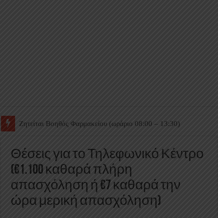
Ζητείται Βοηθός Θαλάμου
Θέσεις για το Τηλεφωνικό Κέντρο
(€1.100 καθαρά πλήρη
απασχόληση ή €7 καθαρά την
ώρα μερική απασχόληση)