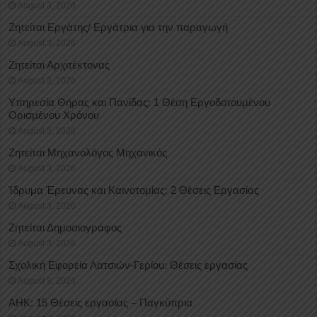
August 3, 2026
Ζητείται Εργάτης/ Εργάτρια για την παραγωγή
August 3, 2026
Ζητείται Αρχιτέκτονας
August 3, 2026
Υπηρεσία Θήρας και Πανίδας: 1 Θέση Eργοδοτουμένου
Oρισμένου Xρόνου
August 3, 2026
Ζητείται Μηχανολόγος Μηχανικός
August 3, 2026
Ίδρυμα Έρευνας και Καινοτομίας: 2 Θέσεις Εργασίας
August 3, 2026
Ζητείται Δημοσιογράφος
August 3, 2026
Σχολική Εφορεία Λατσιών-Γερίου: Θέσεις εργασίας
August 3, 2026
ΑΗΚ: 15 Θέσεις εργασίας – Παγκύπρια