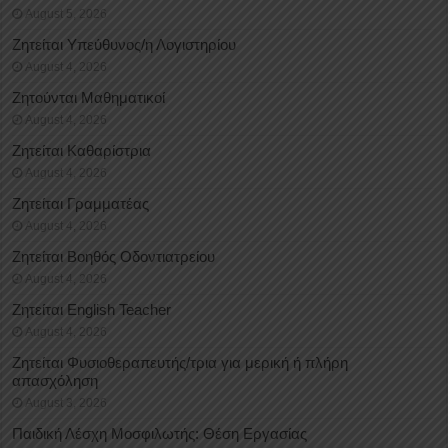
August 5, 2026
Ζητείται Υπεύθυνος/η Λογιστηρίου
August 4, 2026
Ζητούνται Μαθηματικοί
August 4, 2026
Ζητείται Καθαρίστρια
August 4, 2026
Ζητείται Γραμματέας
August 4, 2026
Ζητείται Βοηθός Οδοντιατρείου
August 4, 2026
Ζητείται English Teacher
August 4, 2026
Ζητείται Φυσιοθεραπευτής/τρια για μερική ή πλήρη
απασχόληση
August 3, 2026
Παιδική Λέσχη Μοσφιλωτής: Θέση Εργασίας