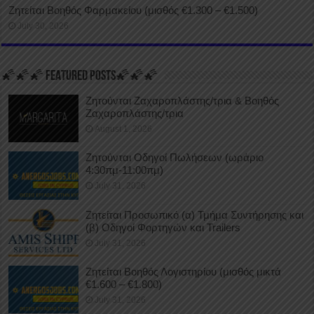
Ζητείται Βοηθός Φαρμακείου (μισθός €1.300 – €1.500)
July 30, 2026
🌠🌠🌠 FEATURED POSTS🌠🌠🌠
Ζητούνται Ζαχαροπλάστης/τρια & Βοηθός
Ζαχαροπλάστης/τρια
August 1, 2026
Ζητούνται Οδηγοί Πωλήσεων (ωράριο
4:30πμ-11:00πμ)
July 31, 2026
Ζητείται Προσωπικό (α) Τμήμα Συντήρησης και
(β) Οδηγοί Φορτηγών και Trailers
July 31, 2026
Ζητείται Βοηθός Λογιστηρίου (μισθός μικτά
€1.600 – €1.800)
July 31, 2026