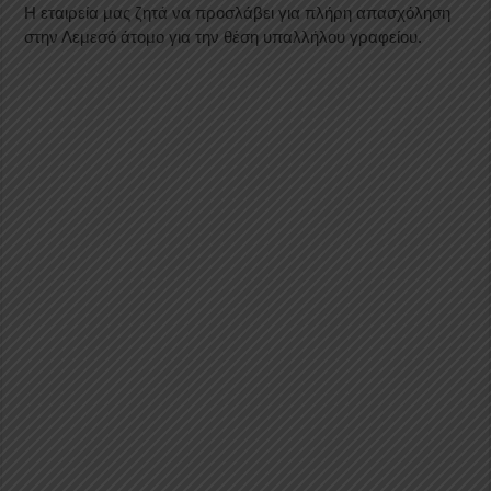
Η εταιρεία μας ζητά να προσλάβει για πλήρη απασχόληση
στην Λεμεσό άτομο για την θέση υπαλλήλου γραφείου.