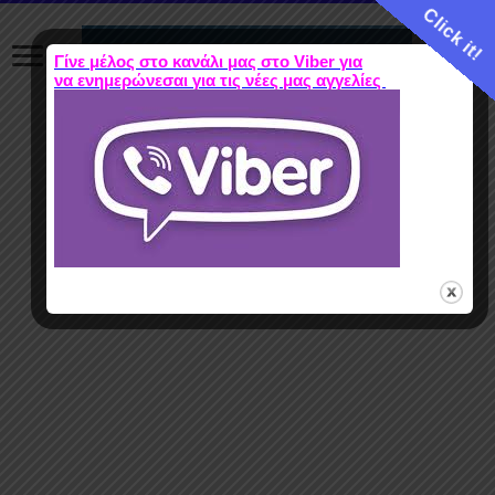
Click it!
Γίνε μέλος στο κανάλι μας στο Viber για
να ενημερώνεσαι για τις νέες μας αγγελίες