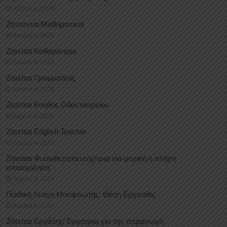
August 4, 2026
Ζητούνται Μαθηματικοί
August 4, 2026
Ζητείται Καθαρίστρια
August 4, 2026
Ζητείται Γραμματέας
August 4, 2026
Ζητείται Βοηθός Οδοντιατρείου
August 4, 2026
Ζητείται English Teacher
August 4, 2026
Ζητείται Φυσιοθεραπευτής/τρια για μερική ή πλήρη
απασχόληση
August 3, 2026
Παιδική Λέσχη Μοσφιλωτής: Θέση Εργασίας
August 3, 2026
Ζητείται Εργάτης/ Εργάτρια για την παραγωγή