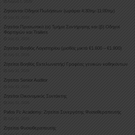
August 1, 2026
Ζητούνται Οδηγοί Πωλήσεων (ωράριο 4:30πμ-11:00πμ)
July 31, 2026
Ζητείται Προσωπικό (α) Τμήμα Συντήρησης και (β) Οδηγοί
Φορτηγών και Trailers
July 31, 2026
Ζητείται Βοηθός Λογιστηρίου (μισθός μικτά €1.600 – €1.800)
July 31, 2026
Ζητείται Βοηθός Εκτελωνιστής/ Γραφέας γενικών καθηκόντων
July 31, 2026
Ζητείται Senior Auditor
July 31, 2026
Ζητείται Οικονομικός Συντάκτης
July 31, 2026
Pafos Fc Academy: Ζητείται Συνεργάτης Φυσιοθεραπευτής
July 31, 2026
Ζητείται Φυσιοθεραπευτής
July 31, 2026