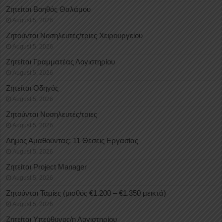
Ζητείται Βοηθός Θαλάμου
August 5, 2026
Ζητούνται Νοσηλευτές/τριες Χειρουργείου
August 5, 2026
Ζητείται Γραμματέας Λογιστηρίου
August 5, 2026
Ζητείται Οδηγός
August 5, 2026
Ζητούνται Νοσηλευτές/τριες
August 5, 2026
Δήμος Αμαθούντας: 11 Θέσεις Εργασίας
August 5, 2026
Ζητείται Project Manager
August 5, 2026
Ζητούνται Ταμίες (μισθός €1.200 – €1.350 μεικτά)
August 5, 2026
Ζητείται Υπεύθυνος/η Λογιστηρίου