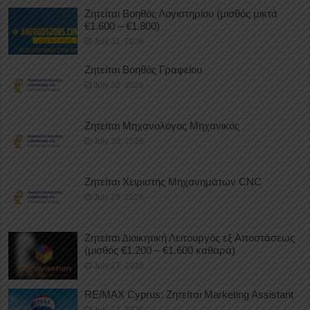
Ζητείται Βοηθός Λογιστηρίου (μισθός μικτά
€1.600 – €1.800)
July 31, 2026
Ζητείται Βοηθός Γραφείου
July 30, 2026
Ζητείται Μηχανολόγος Μηχανικός
July 30, 2026
Ζητείται Χειριστής Μηχανημάτων CNC
July 29, 2026
Ζητείται Διοικητική Λειτουργός εξ Αποστάσεως
(μισθός €1.200 – €1.600 καθαρά)
July 27, 2026
RE/MAX Cyprus: Ζητείται Marketing Assistant
July 27, 2026