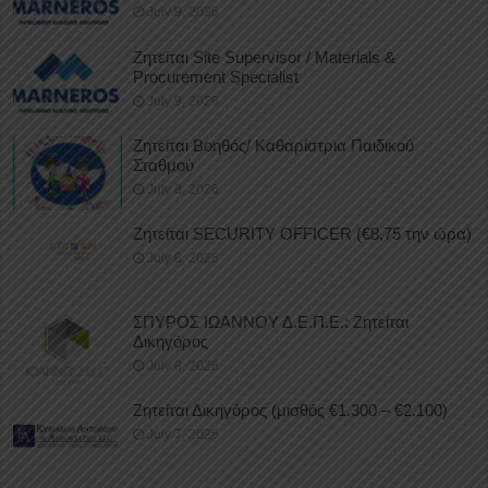
July 9, 2026
Ζητείται Site Supervisor / Materials &
Procurement Specialist
July 9, 2026
Ζητείται Βοηθός/ Καθαρίστρια Παιδικού
Σταθμού
July 8, 2026
Ζητείται SECURITY OFFICER (€8,75 την ώρα)
July 8, 2026
ΣΠΥΡΟΣ ΙΩΑΝΝΟΥ Δ.Ε.Π.Ε.: Ζητείται
Δικηγόρος
July 8, 2026
Ζητείται Δικηγόρος (μισθός €1.300 – €2.100)
July 7, 2026