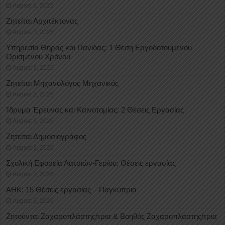
August 3, 2026
Ζητείται Αρχιτέκτονας
August 3, 2026
Υπηρεσία Θήρας και Πανίδας: 1 Θέση Eργοδοτουμένου
Oρισμένου Xρόνου
August 3, 2026
Ζητείται Μηχανολόγος Μηχανικός
August 3, 2026
Ίδρυμα Έρευνας και Καινοτομίας: 2 Θέσεις Εργασίας
August 3, 2026
Ζητείται Δημοσιογράφος
August 3, 2026
Σχολική Εφορεία Λατσιών-Γερίου: Θέσεις εργασίας
August 3, 2026
ΑΗΚ: 15 Θέσεις εργασίας – Παγκύπρια
August 3, 2026
Ζητούνται Ζαχαροπλάστης/τρια & Βοηθός Ζαχαροπλάστης/τρια