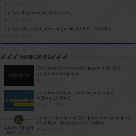
July 30, 2026
Ζητείται Μηχανολόγος Μηχανικός
July 30, 2026
Ζητείται Office Administrator (μισθός €1.200 – €1.600)
July 30, 2026
🌠🌠🌠 FEATURED POSTS🌠🌠🌠
Ζητούνται Ζαχαροπλάστης/τρια & Βοηθός
Ζαχαροπλάστης/τρια
August 1, 2026
Ζητούνται Οδηγοί Πωλήσεων (ωράριο
4:30πμ-11:00πμ)
July 31, 2026
Ζητείται Προσωπικό (α) Τμήμα Συντήρησης και
(β) Οδηγοί Φορτηγών και Trailers
July 31, 2026