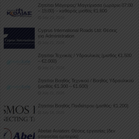
Ζητείται Μάγειρας/ Μαγείρισσα (ωράριο 07:00
– 15:00) – καθαρός μισθός €1.600
July 23, 2026
Cyprus International Roads Ltd: Θέσεις
για Administration
July 21, 2026
Ζητείται Τεχνικός / Υδραυλικός (μισθός €1.500
– €2.000)
July 21, 2026
Ζητείται Βοηθός Τεχνικού / Βοηθός Υδραυλικού
(μισθός €1.300 – €1.600)
July 21, 2026
Ζητείται Βοηθός Παιδιάτρου (μισθός: €1.200)
July 18, 2026
Abelair Aviation: Θέσεις εργασίας (δεν
απαιτείται εμπειρία)