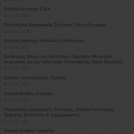
Ζητείται Accounts Clerk
July 31, 2026
Παγκύπριος Δικηγορικός Σύλλογος: Θέση Εργασίας
July 31, 2026
Ζητείται Δάκαλος/ Δασκάλα ή Φιλόλογος
July 31, 2026
Σύνδεσμος Φίλων του Λεβέντειου Δημοτικού Μουσείου
Λευκωσίας και της Λεβέντειου Πινακοθήκης: Θέση Εργασίας
July 31, 2026
Ζητείται Ηλεκτρολόγος Τεχνίτης
July 31, 2026
Ζητείται Βοηθός Οπτικού
July 31, 2026
Παγκύπριος Δικηγορικός Σύλλογος: Ζητείται Λειτουργός
Τμήματος Εποπτείας & Συμμόρφωσης
July 31, 2026
Ζητείται Βοηθός Γραφείου