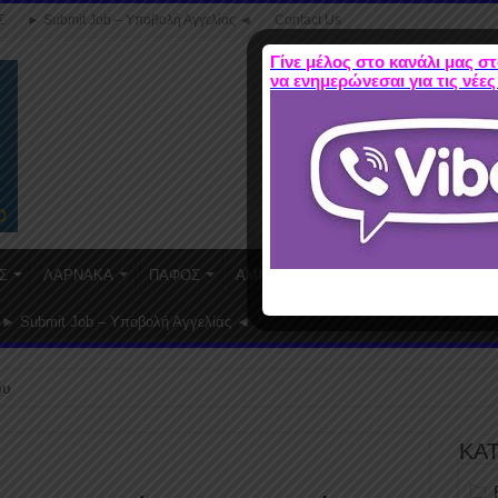
Σ
► Submit Job – Υποβολή Αγγελίας ◄
Contact Us
Γίνε μέλος στο κανάλι μας στ
να ενημερώνεσαι για τις νέες
Σ
ΛΑΡΝΑΚΑ
ΠΑΦΟΣ
ΑΜΜΟΧΩΣΤΟΣ
WORK FROM HO
► Submit Job – Υποβολή Αγγελίας ◄
ου
ΚΑ