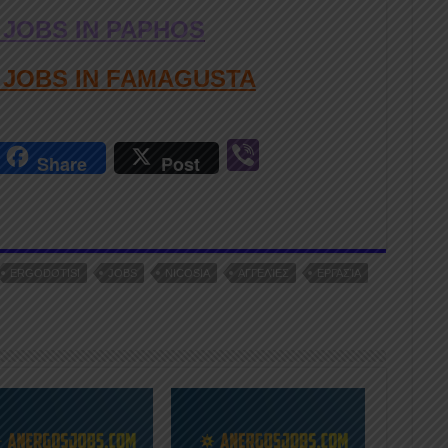
 JOBS IN PAPHOS
D JOBS IN FAMAGUSTA
r
Vi
Share
Post
n
b
er
ERGODOTISI
JOBS
NICOSIA
ΑΓΓΕΛΊΕΣ
ΕΡΓΑΣΊΑ