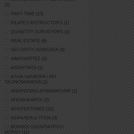
(3)
PART-TIME
(13)
PILATES INSTRUCTORS
(1)
QUANTITY SURVEYORS
(1)
REAL ESTATE
(6)
SECURITY/ ΑΣΦΑΛΕΙΑ
(3)
ΑΙΜΟΛΗΠΤΕΣ
(2)
ΑΙΣΘΗΤΙΚΟΙ
(1)
ΑΛΛΑ / ΔΙΑΦΟΡΑ / ΜΗ
ΤΑΞΙΝΟΜΗΜΕΝΑ
(1)
ΑΝΘΡΩΠΙΝΟ ΔΥΝΑΜΙΚΟ/HR
(1)
ΑΠΟΘΗΚΑΡΙΟΙ
(2)
ΑΡΧΙΤΕΚΤΟΝΕΣ
(12)
ΑΣΦΑΛΕΙΑ & ΥΓΕΙΑ
(3)
ΒΟΗΘΟΙ ΟΔΟΝΤΙΑΤΡΟΥ/
ΙΑΤΡΟΥ
(11)