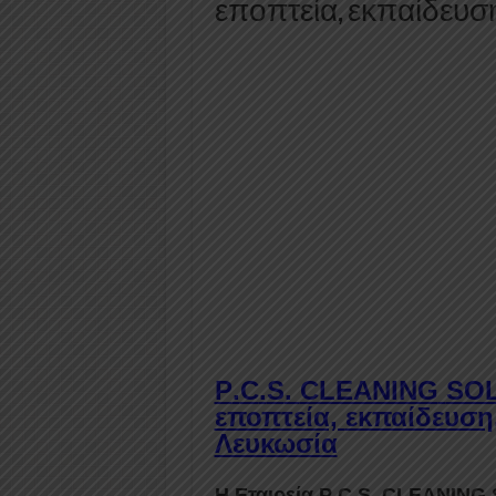
εποπτεία, εκπαίδευ
P
.
C
.
S
.
CLEANING
SOL
εποπτεία,
εκπαίδευση
Λευκωσία
Η Εταιρεία
P
.
C
.
S
.
CLEANING