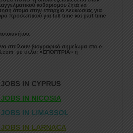
αγγελματικού καθαρισμού ζητά να
τηση άτομα στην επαρχία Λευκωσίας για
ά προσωπικού για full time και part time
υτοκινήτου.
 να στείλουν βιογραφικό σημείωμα στο e-
.com με τίτλο: «ΕΠΟΠΤΡΙΑ» ή
 JOBS IN CYPRUS
 JOBS IN NICOSIA
 JOBS IN LIMASSOL
 JOBS IN LARNACA