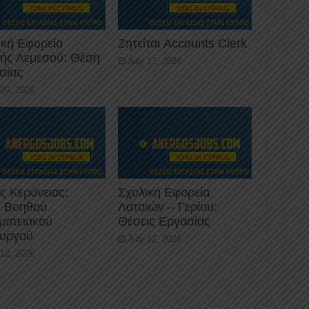
ική Εφορεία
Ζητείται Accounts Clerk
κής Λεμεσού: Θέση
July 17, 2026
σίας
 20, 2026
ς Κερύνειας:
Σχολική Εφορεία
 Βοηθού
Λατσιών – Γερίου:
ματειακού
Θέσεις Εργασίας
ουργού
July 12, 2026
 12, 2026