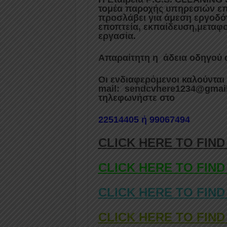
τομέα παροχής υπηρεσιών επ
προσλάβει για άμεση εργοδό
εποπτεία,
εκπαίδευση,μεταφορ
εργασία
.
Απαραίτητη η άδεια οδηγού α
Οι ενδιαφερόμενοι καλούνται
mail: sendcvhere1234@gmail
τηλεφωνήστε στο
22
514405 ή 99
067494
CLICK HERE TO FIND
CLICK HERE TO FIND
CLICK HERE TO FIND
CLICK HERE TO FIND