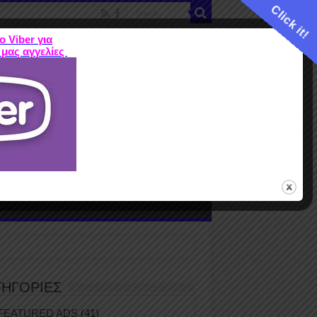
Click it!
ο Viber για
 μας αγγελίες
ME
FEATURED ADS
ΤΙΜΕΣ
Terms
ΤΗΓΟΡΙΕΣ
FEATURED ADS
(41)