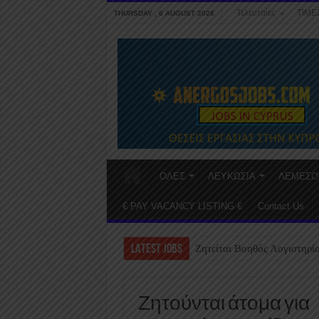
Τελευταίες
ΤΙΜΕ
THURSDAY , 6 AUGUST 2026
ΟΛΕΣ
ΛΕΥΚΩΣΙΑ
ΛΕΜΕΣΟ
€ PAY VACANCY LISTING €
Contact Us
LATEST JOBS
Ζητείται Βοηθός Λογιστηρί
Ζητούνται άτομα για