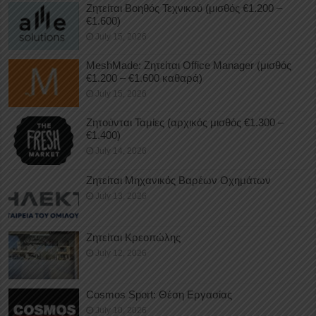
Ζητείται Βοηθός Τεχνικού (μισθός €1.200 –
€1.600)
July 15, 2026
MeshMade: Ζητείται Office Manager (μισθός
€1.200 – €1.600 καθαρά)
July 15, 2026
Ζητούνται Ταμίες (αρχικός μισθός €1.300 –
€1.400)
July 14, 2026
Ζητείται Μηχανικός Βαρέων Οχημάτων
July 13, 2026
Ζητείται Κρεοπώλης
July 12, 2026
Cosmos Sport: Θέση Εργασίας
July 10, 2026