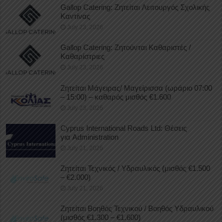
Gallop Catering: Ζητείται Λειτουργός Σχολικής
Καντίνας
July 23, 2026
Gallop Catering: Ζητούνται Καθαριστές /
Καθαρίστριες
July 23, 2026
Ζητείται Μάγειρας/ Μαγείρισσα (ωράριο 07:00
– 15:00) – καθαρός μισθός €1.600
July 23, 2026
Cyprus International Roads Ltd: Θέσεις
για Administration
July 21, 2026
Ζητείται Τεχνικός / Υδραυλικός (μισθός €1.500
– €2.000)
July 21, 2026
Ζητείται Βοηθός Τεχνικού / Βοηθός Υδραυλικού
(μισθός €1.300 – €1.600)