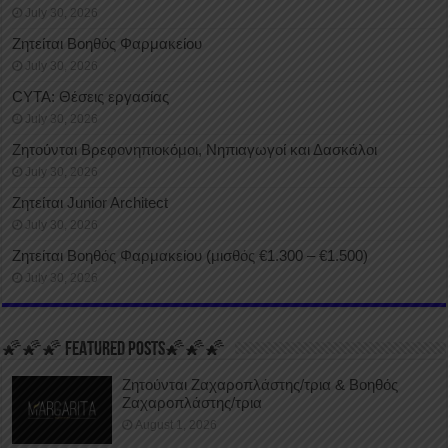
July 30, 2026
Ζητείται Βοηθός Φαρμακείου
July 30, 2026
CYTA: Θέσεις εργασίας
July 30, 2026
Ζητούνται Βρεφονηπιοκόμοι, Νηπιαγωγοί και Δασκάλοι
July 30, 2026
Ζητείται Junior Architect
July 30, 2026
Ζητείται Βοηθός Φαρμακείου (μισθός €1.300 – €1.500)
July 30, 2026
🌠🌠🌠 FEATURED POSTS🌠🌠🌠
Ζητούνται Ζαχαροπλάστης/τρια & Βοηθός
Ζαχαροπλάστης/τρια
August 1, 2026