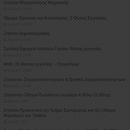
Ζητείται Μηχανολόγος Μηχανικός
August 3, 2026
Ίδρυμα Έρευνας και Καινοτομίας: 2 Θέσεις Εργασίας
August 3, 2026
Ζητείται Δημοσιογράφος
August 3, 2026
Σχολική Εφορεία Λατσιών-Γερίου: Θέσεις εργασίας
August 3, 2026
ΑΗΚ: 15 Θέσεις εργασίας – Παγκύπρια
August 3, 2026
Ζητούνται Ζαχαροπλάστης/τρια & Βοηθός Ζαχαροπλάστης/τρια
August 1, 2026
Ζητούνται Οδηγοί Πωλήσεων (ωράριο 4:30πμ-11:00πμ)
July 31, 2026
Ζητείται Προσωπικό (α) Τμήμα Συντήρησης και (β) Οδηγοί
Φορτηγών και Trailers
July 31, 2026