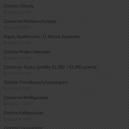
Ζητείται Οδηγός
August 5, 2026
Ζητούνται Νοσηλευτές/τριες
August 5, 2026
Δήμος Αμαθούντας: 11 Θέσεις Εργασίας
August 5, 2026
Ζητείται Project Manager
August 5, 2026
Ζητούνται Ταμίες (μισθός €1.200 – €1.350 μεικτά)
August 5, 2026
Ζητείται Υπεύθυνος/η Λογιστηρίου
August 4, 2026
Ζητούνται Μαθηματικοί
August 4, 2026
Ζητείται Καθαρίστρια
August 4, 2026
Ζητείται Γραμματέας