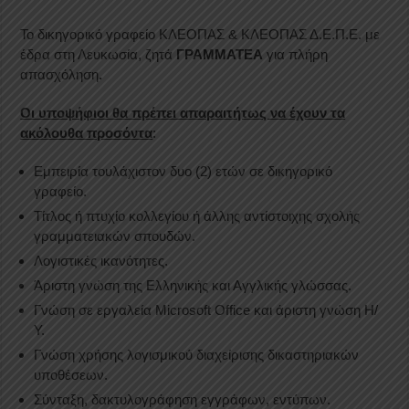
Το δικηγορικό γραφείο ΚΛΕΟΠΑΣ & ΚΛΕΟΠΑΣ Δ.Ε.Π.Ε. με
έδρα στη Λευκωσία, ζητά
ΓΡΑΜΜΑΤΕΑ
για πλήρη
απασχόληση
.
Οι υποψήφιοι θα πρέπει απαραιτήτως να έχουν τα
ακόλουθα προσόντα
:
Εμπειρία τουλάχιστον δυο (2) ετών σε δικηγορικό
γραφείο.
Τίτλος ή πτυχίο κολλεγίου ή άλλης αντίστοιχης σχολής
γραμματειακών σπουδών.
Λογιστικές ικανότητες.
Άριστη γνώση της Ελληνικής και Αγγλικής γλώσσας.
Γνώση σε εργαλεία Microsoft Office και άριστη γνώση Η/
Υ.
Γνώση χρήσης λογισμικού διαχείρισης δικαστηριακών
υποθέσεων.
Σύνταξη, δακτυλογράφηση εγγράφων, εντύπων.