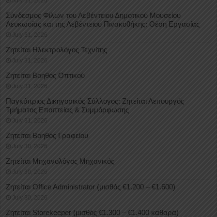
July 31, 2026
Σύνδεσμος Φίλων του Λεβέντειου Δημοτικού Μουσείου
Λευκωσίας και της Λεβέντειου Πινακοθήκης: Θέση Εργασίας
July 31, 2026
Ζητείται Ηλεκτρολόγος Τεχνίτης
July 31, 2026
Ζητείται Βοηθός Οπτικού
July 31, 2026
Παγκύπριος Δικηγορικός Σύλλογος: Ζητείται Λειτουργός
Τμήματος Εποπτείας & Συμμόρφωσης
July 31, 2026
Ζητείται Βοηθός Γραφείου
July 30, 2026
Ζητείται Μηχανολόγος Μηχανικός
July 30, 2026
Ζητείται Office Administrator (μισθός €1.200 – €1.600)
July 30, 2026
Ζητείται Storekeeper (μισθός €1.300 – €1.400 καθαρά)