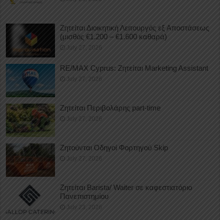
Ζητείται Διοικητική Λειτουργός εξ Αποστάσεως
(μισθός €1.200 – €1.600 καθαρά)
July 27, 2026
RE/MAX Cyprus: Ζητείται Marketing Assistant
July 27, 2026
Ζητείται Περιβολάρης part-time
July 27, 2026
Ζητούνται Οδηγοί Φορτηγού Skip
July 27, 2026
Ζητείται Barista/ Waiter σε καφεστιατόριο
Πανεπιστημίου
July 23, 2026