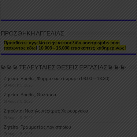
ΠΡΟΣΘΗΚΗ ΑΓΓΕΛΙΑΣ
Προσθέστε αγγελία στην ιστοσελίδα anergosjobs.com
πατώντας εδώ!
10.000 - 15.000 επισκέπτες καθημερινώς!
💫💫💫ΤΕΛΕΥΤΑΙΕΣ ΘΕΣΕΙΣ ΕΡΓΑΣΙΑΣ 💫💫💫
Ζητείται Βοηθός Φαρμακείου (ωράριο 08:00 – 13:30)
August 5, 2026
Ζητείται Βοηθός Θαλάμου
August 5, 2026
Ζητούνται Νοσηλευτές/τριες Χειρουργείου
August 5, 2026
Ζητείται Γραμματέας Λογιστηρίου
August 5, 2026