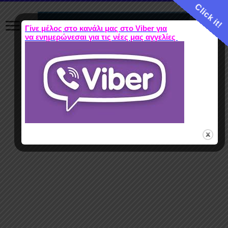
Click it!
Γίνε μέλος στο κανάλι μας στο Viber για
να ενημερώνεσαι για τις νέες μας αγγελίες