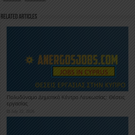
o
p
k
Related Articles
Πολυδύναμο Δημοτικό Κέντρο Λευκωσίας: Θέσεις
εργασίας
July 22, 2026