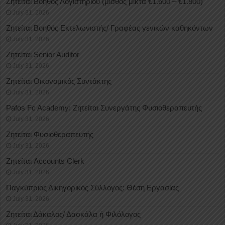
Ζητείται Βοηθός Λογιστηρίου (μισθός μικτά €1.600 – €1.800)
July 31, 2026
Ζητείται Βοηθός Εκτελωνιστής/ Γραφέας γενικών καθηκόντων
July 31, 2026
Ζητείται Senior Auditor
July 31, 2026
Ζητείται Οικονομικός Συντάκτης
July 31, 2026
Pafos Fc Academy: Ζητείται Συνεργάτης Φυσιοθεραπευτής
July 31, 2026
Ζητείται Φυσιοθεραπευτής
July 31, 2026
Ζητείται Accounts Clerk
July 31, 2026
Παγκύπριος Δικηγορικός Σύλλογος: Θέση Εργασίας
July 31, 2026
Ζητείται Δάκαλος/ Δασκάλα ή Φιλόλογος