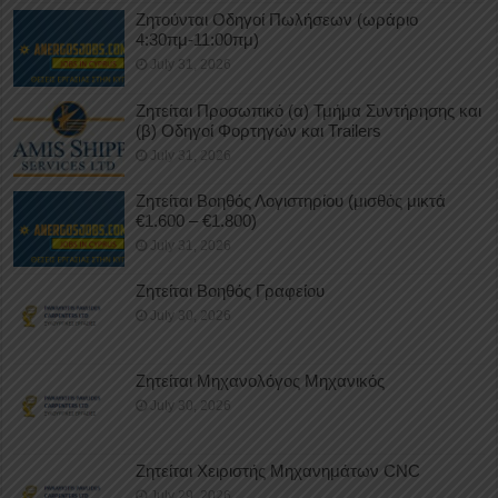
Ζητούνται Οδηγοί Πωλήσεων (ωράριο
4:30πμ-11:00πμ)
July 31, 2026
Ζητείται Προσωπικό (α) Τμήμα Συντήρησης και
(β) Οδηγοί Φορτηγών και Trailers
July 31, 2026
Ζητείται Βοηθός Λογιστηρίου (μισθός μικτά
€1.600 – €1.800)
July 31, 2026
Ζητείται Βοηθός Γραφείου
July 30, 2026
Ζητείται Μηχανολόγος Μηχανικός
July 30, 2026
Ζητείται Χειριστής Μηχανημάτων CNC
July 29, 2026