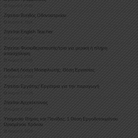
August 4, 2026
Ζητείται Βοηθός Οδοντιατρείου
August 4, 2026
Ζητείται English Teacher
August 4, 2026
Ζητείται Φυσιοθεραπευτής/τρια για μερική ή πλήρη
απασχόληση
August 3, 2026
Παιδική Λέσχη Μοσφιλωτής: Θέση Εργασίας
August 3, 2026
Ζητείται Εργάτης/ Εργάτρια για την παραγωγή
August 3, 2026
Ζητείται Αρχιτέκτονας
August 3, 2026
Υπηρεσία Θήρας και Πανίδας: 1 Θέση Eργοδοτουμένου
Oρισμένου Xρόνου
August 3, 2026