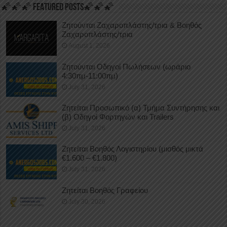
🌠🌠🌠 FEATURED POSTS🌠🌠🌠
Ζητούνται Ζαχαροπλάστης/τρια & Βοηθός
Ζαχαροπλάστης/τρια
August 1, 2026
Ζητούνται Οδηγοί Πωλήσεων (ωράριο
4:30πμ-11:00πμ)
July 31, 2026
Ζητείται Προσωπικό (α) Τμήμα Συντήρησης και
(β) Οδηγοί Φορτηγών και Trailers
July 31, 2026
Ζητείται Βοηθός Λογιστηρίου (μισθός μικτά
€1.600 – €1.800)
July 31, 2026
Ζητείται Βοηθός Γραφείου
July 30, 2026