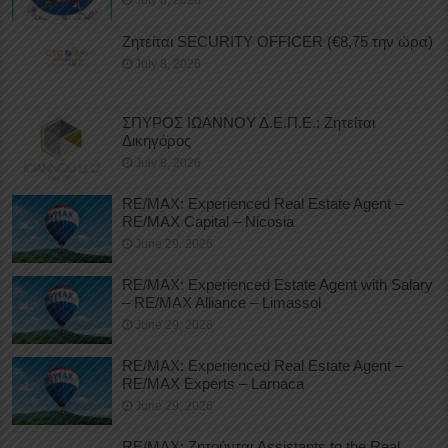
July 8, 2026
Ζητείται SECURITY OFFICER (€8,75 την ώρα)
July 8, 2026
ΣΠΥΡΟΣ ΙΩΑΝΝΟΥ Δ.Ε.Π.Ε.: Ζητείται
Δικηγόρος
July 8, 2026
RE/MAX: Experienced Real Estate Agent –
RE/MAX Capital – Nicosia
June 29, 2026
RE/MAX: Experienced Estate Agent with Salary
– RE/MAX Alliance – Limassol
June 29, 2026
RE/MAX: Experienced Real Estate Agent –
RE/MAX Experts – Larnaca
June 29, 2026
RE/MAX: Ζητούνται Assistants to the Real