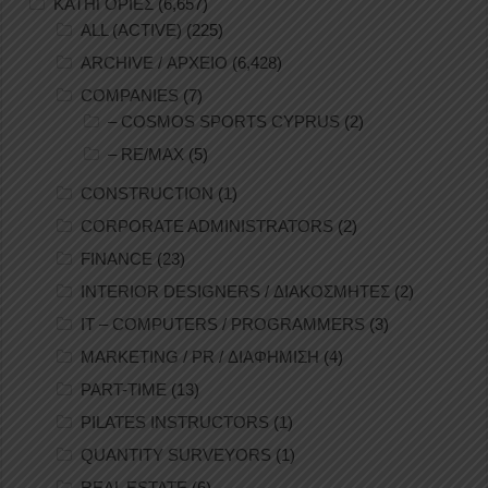
ΚΑΤΗΓΟΡΙΕΣ
(6,657)
ALL (ACTIVE)
(225)
ARCHIVE / ΑΡΧΕΙΟ
(6,428)
COMPANIES
(7)
– COSMOS SPORTS CYPRUS
(2)
– RE/MAX
(5)
CONSTRUCTION
(1)
CORPORATE ADMINISTRATORS
(2)
FINANCE
(23)
INTERIOR DESIGNERS / ΔΙΑΚΟΣΜΗΤΕΣ
(2)
IT – COMPUTERS / PROGRAMMERS
(3)
MARKETING / PR / ΔΙΑΦΗΜΙΣΗ
(4)
PART-TIME
(13)
PILATES INSTRUCTORS
(1)
QUANTITY SURVEYORS
(1)
REAL ESTATE
(6)