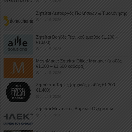
July 17, 2026
Ζητείται Λειτουργός Πωλήσεων & Τιμολόγησης
July 16, 2026
Ζητείται Βοηθός Τεχνικού (μισθός €1.200 –
€1.600)
July 15, 2026
MeshMade: Ζητείται Office Manager (μισθός
€1.200 – €1.600 καθαρά)
July 15, 2026
Ζητούνται Ταμίες (αρχικός μισθός €1.300 –
€1.400)
July 14, 2026
Ζητείται Μηχανικός Βαρέων Οχημάτων
July 13, 2026