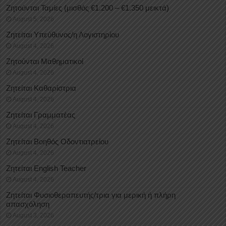
Ζητούνται Ταμίες (μισθός €1.200 – €1.350 μεικτά)
August 5, 2026
Ζητείται Υπεύθυνος/η Λογιστηρίου
August 4, 2026
Ζητούνται Μαθηματικοί
August 4, 2026
Ζητείται Καθαρίστρια
August 4, 2026
Ζητείται Γραμματέας
August 4, 2026
Ζητείται Βοηθός Οδοντιατρείου
August 4, 2026
Ζητείται English Teacher
August 4, 2026
Ζητείται Φυσιοθεραπευτής/τρια για μερική ή πλήρη
απασχόληση
August 3, 2026