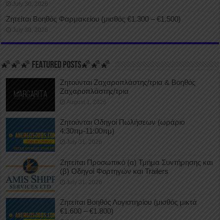
July 30, 2026
Ζητείται Βοηθός Φαρμακείου (μισθός €1.300 – €1.500)
July 30, 2026
🌠🌠🌠 FEATURED POSTS🌠🌠🌠
Ζητούνται Ζαχαροπλάστης/τρια & Βοηθός
Ζαχαροπλάστης/τρια
August 1, 2026
Ζητούνται Οδηγοί Πωλήσεων (ωράριο
4:30πμ-11:00πμ)
July 31, 2026
Ζητείται Προσωπικό (α) Τμήμα Συντήρησης και
(β) Οδηγοί Φορτηγών και Trailers
July 31, 2026
Ζητείται Βοηθός Λογιστηρίου (μισθός μικτά
€1.600 – €1.800)