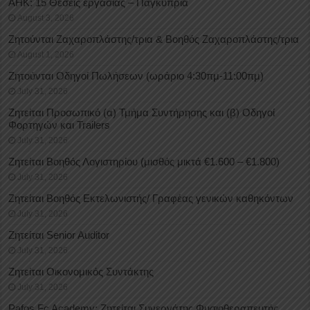
ΑΗΚ: 15 Θέσεις εργασίας – Παγκύπρια
August 3, 2026
Ζητούνται Ζαχαροπλάστης/τρια & Βοηθός Ζαχαροπλάστης/τρια
August 1, 2026
Ζητούνται Οδηγοί Πωλήσεων (ωράριο 4:30πμ-11:00πμ)
July 31, 2026
Ζητείται Προσωπικό (α) Τμήμα Συντήρησης και (β) Οδηγοί
Φορτηγών και Trailers
July 31, 2026
Ζητείται Βοηθός Λογιστηρίου (μισθός μικτά €1.600 – €1.800)
July 31, 2026
Ζητείται Βοηθός Εκτελωνιστής/ Γραφέας γενικών καθηκόντων
July 31, 2026
Ζητείται Senior Auditor
July 31, 2026
Ζητείται Οικονομικός Συντάκτης
July 31, 2026
Pafos Fc Academy: Ζητείται Συνεργάτης Φυσιοθεραπευτής