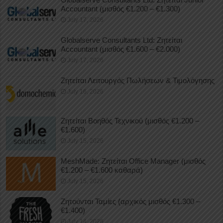
Accountant (μισθός €1.200 – €1.300)
July 17, 2026
Globalserve Consultants Ltd: Ζητείται
Accountant (μισθός €1.600 – €2.000)
July 17, 2026
Ζητείται Λειτουργός Πωλήσεων & Τιμολόγησης
July 16, 2026
Ζητείται Βοηθός Τεχνικού (μισθός €1.200 –
€1.600)
July 15, 2026
MeshMade: Ζητείται Office Manager (μισθός
€1.200 – €1.600 καθαρά)
July 15, 2026
Ζητούνται Ταμίες (αρχικός μισθός €1.300 –
€1.400)
July 14, 2026