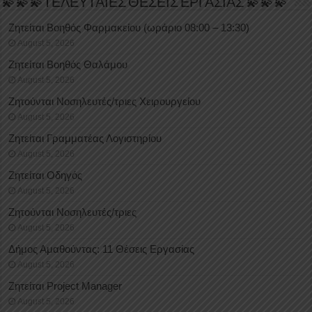
💫💫💫ΤΕΛΕΥΤΑΙΕΣ ΘΕΣΕΙΣ ΕΡΓΑΣΙΑΣ 💫💫💫
Ζητείται Βοηθός Φαρμακείου (ωράριο 08:00 – 13:30)
August 5, 2026
Ζητείται Βοηθός Θαλάμου
August 5, 2026
Ζητούνται Νοσηλευτές/τριες Χειρουργείου
August 5, 2026
Ζητείται Γραμματέας Λογιστηρίου
August 5, 2026
Ζητείται Οδηγός
August 5, 2026
Ζητούνται Νοσηλευτές/τριες
August 5, 2026
Δήμος Αμαθούντας: 11 Θέσεις Εργασίας
August 5, 2026
Ζητείται Project Manager
August 5, 2026