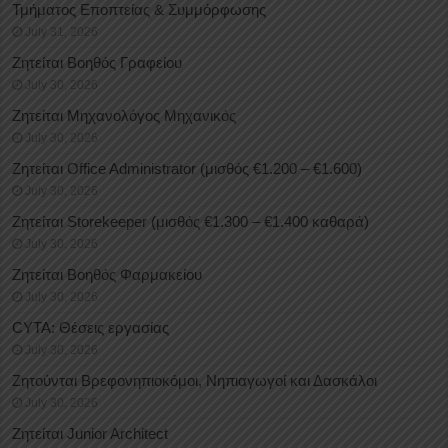
Τμήματος Εποπτείας & Συμμόρφωσης
July 31, 2026
Ζητείται Βοηθός Γραφείου
July 30, 2026
Ζητείται Μηχανολόγος Μηχανικός
July 30, 2026
Ζητείται Office Administrator (μισθός €1.200 – €1.600)
July 30, 2026
Ζητείται Storekeeper (μισθός €1.300 – €1.400 καθαρά)
July 30, 2026
Ζητείται Βοηθός Φαρμακείου
July 30, 2026
CYTA: Θέσεις εργασίας
July 30, 2026
Ζητούνται Βρεφονηπιοκόμοι, Νηπιαγωγοί και Δασκάλοι
July 30, 2026
Ζητείται Junior Architect