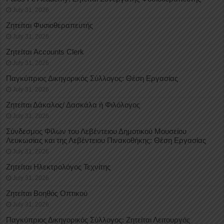
July 31, 2026
Ζητείται Φυσιοθεραπευτής
July 31, 2026
Ζητείται Accounts Clerk
July 31, 2026
Παγκύπριος Δικηγορικός Σύλλογος: Θέση Εργασίας
July 31, 2026
Ζητείται Δάκαλος/ Δασκάλα ή Φιλόλογος
July 31, 2026
Σύνδεσμος Φίλων του Λεβέντειου Δημοτικού Μουσείου
Λευκωσίας και της Λεβέντειου Πινακοθήκης: Θέση Εργασίας
July 31, 2026
Ζητείται Ηλεκτρολόγος Τεχνίτης
July 31, 2026
Ζητείται Βοηθός Οπτικού
July 31, 2026
Παγκύπριος Δικηγορικός Σύλλογος: Ζητείται Λειτουργός