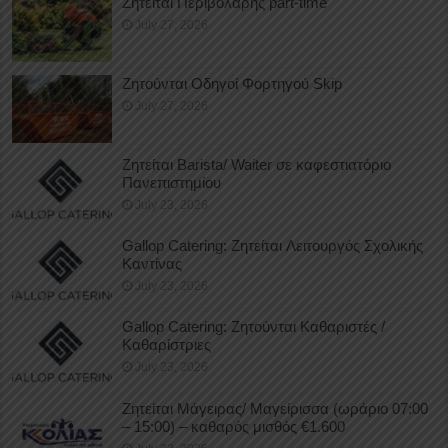
Ζητείται Περιβολάρης part-time
July 27, 2026
Ζητούνται Οδηγοί Φορτηγού Skip
July 27, 2026
Ζητείται Barista/ Waiter σε καφεστιατόριο
Πανεπιστημίου
July 23, 2026
Gallop Catering: Ζητείται Λειτουργός Σχολικής
Καντίνας
July 23, 2026
Gallop Catering: Ζητούνται Καθαριστές /
Καθαρίστριες
July 23, 2026
Ζητείται Μάγειρας/ Μαγείρισσα (ωράριο 07:00
– 15:00) – καθαρός μισθός €1.600