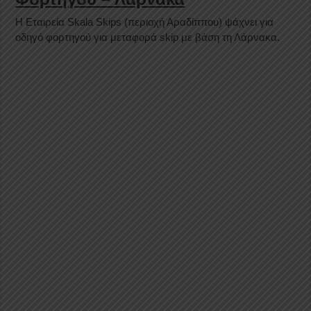
H Εταιρεία Skala Skips (περιοχή Αραδίππου) ψάχνει για
οδηγό φορτηγού για μεταφορά skip με βάση τη Λάρνακα.