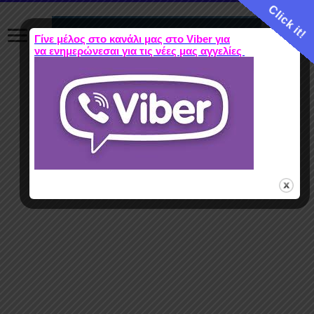
Click it!
Γίνε μέλος στο κανάλι μας στο Viber για
να ενημερώνεσαι για τις νέες μας αγγελίες