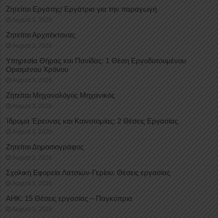
Ζητείται Εργάτης/ Εργάτρια για την παραγωγή
August 3, 2026
Ζητείται Αρχιτέκτονας
August 3, 2026
Υπηρεσία Θήρας και Πανίδας: 1 Θέση Eργοδοτουμένου
Oρισμένου Xρόνου
August 3, 2026
Ζητείται Μηχανολόγος Μηχανικός
August 3, 2026
Ίδρυμα Έρευνας και Καινοτομίας: 2 Θέσεις Εργασίας
August 3, 2026
Ζητείται Δημοσιογράφος
August 3, 2026
Σχολική Εφορεία Λατσιών-Γερίου: Θέσεις εργασίας
August 3, 2026
ΑΗΚ: 15 Θέσεις εργασίας – Παγκύπρια
August 3, 2026