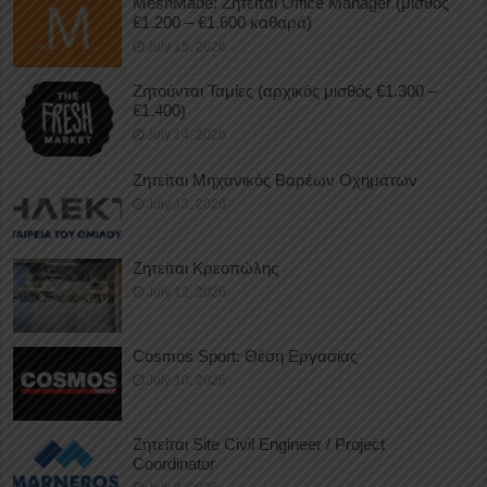
MeshMade: Ζητείται Office Manager (μισθός
€1.200 – €1.600 καθαρά)
July 15, 2026
Ζητούνται Ταμίες (αρχικός μισθός €1.300 –
€1.400)
July 14, 2026
Ζητείται Μηχανικός Βαρέων Οχημάτων
July 13, 2026
Ζητείται Κρεοπώλης
July 12, 2026
Cosmos Sport: Θέση Εργασίας
July 10, 2026
Ζητείται Site Civil Engineer / Project
Coordinator