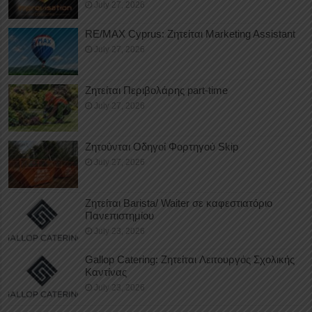
July 27, 2026
RE/MAX Cyprus: Ζητείται Marketing Assistant
July 27, 2026
Ζητείται Περιβολάρης part-time
July 27, 2026
Ζητούνται Οδηγοί Φορτηγού Skip
July 27, 2026
Ζητείται Barista/ Waiter σε καφεστιατόριο
Πανεπιστημίου
July 23, 2026
Gallop Catering: Ζητείται Λειτουργός Σχολικής
Καντίνας
July 23, 2026