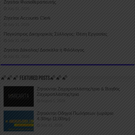
Ζητείται Φυσιοθεραπευτής
July 31, 2026
Ζητείται Accounts Clerk
July 31, 2026
Παγκύπριος Δικηγορικός Σύλλογος: Θέση Εργασίας
July 31, 2026
Ζητείται Δάκαλος/ Δασκάλα ή Φιλόλογος
July 31, 2026
🌠🌠🌠 FEATURED POSTS🌠🌠🌠
Ζητούνται Ζαχαροπλάστης/τρια & Βοηθός
Ζαχαροπλάστης/τρια
August 1, 2026
Ζητούνται Οδηγοί Πωλήσεων (ωράριο
4:30πμ-11:00πμ)
July 31, 2026