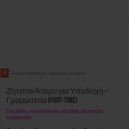
Ζητείται Βοηθός Αποθήκης σε Φαρμακείο
Ζητείται Άτομο για Υποδοχή –
Γραμματεία (part-time)
Γίνε μέλος στο κανάλι μας στο Viber για συνεχή
ενημέρωση!