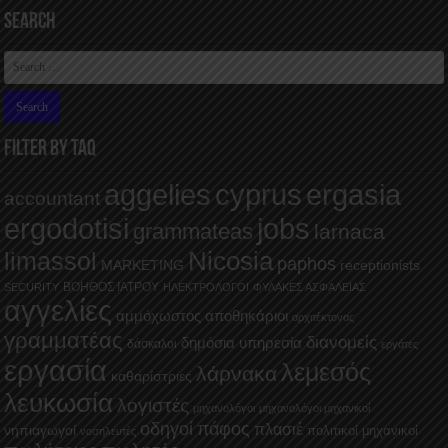
Search
FILTER BY TAQ
aggelies
cyprus
ergasia
accountant
ergodotisi
jobs
grammateas
larnaca
Nicosia
limassol
paphos
MARKETING
receptionists
ΒΟΗΘΟΣ ΙΑΤΡΟΥ
SECURITY
ΗΛΕΚΤΡΟΛΟΓΟΙ
ΦΥΛΑΚΕΣ ΑΣΦΑΛΕΙΑΣ
αγγελίες
αμμόχωστος
αποθηκάριοι
αρχιτέκτονας
γραμματέας
διανομείς
δημόσια υπηρεσία
δάσκαλοι
εργάτες
εργασία
λεμεσός
λάρνακα
καθαρίστριες
λευκωσία
λογιστές
μηχανολόγοι
μηχανολόγοι μηχανικοί
οδηγοί
πάφος
πλασιέ
νηπιαγωγοί
πολιτικοί μηχανικοί
νοσηλευτές