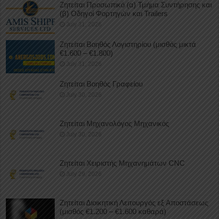
Ζητείται Προσωπικό (α) Τμήμα Συντήρησης και
(β) Οδηγοί Φορτηγών και Trailers
July 31, 2026
Ζητείται Βοηθός Λογιστηρίου (μισθός μικτά
€1.600 – €1.800)
July 31, 2026
Ζητείται Βοηθός Γραφείου
July 30, 2026
Ζητείται Μηχανολόγος Μηχανικός
July 30, 2026
Ζητείται Χειριστής Μηχανημάτων CNC
July 29, 2026
Ζητείται Διοικητική Λειτουργός εξ Αποστάσεως
(μισθός €1.200 – €1.600 καθαρά)