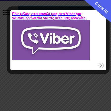
Click it!
Γίνε μέλος στο κανάλι μας στο Viber για
να ενημερώνεσαι για τις νέες μας αγγελίες