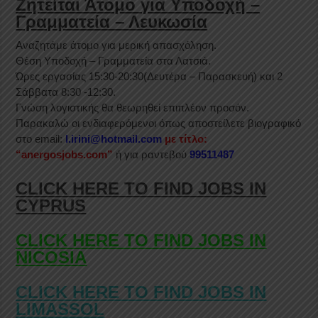
Ζητείται Άτομο για Υποδοχή –
Γραμματεία – Λευκωσία
Αναζητάμε άτομο για μερική απασχόληση.
Θέση Υποδοχή – Γραμματεία στα Λατσιά.
Ώρες εργασίας 15:30-20:30(Δευτέρα – Παρασκευή) και 2
Σάββατα 8:30 -12:30.
Γνώση λογιστικής θα θεωρηθεί επιπλέον προσόν.
Παρακαλώ οι ενδιαφερόμενοι όπως αποστείλετε βιογραφικό
στο email:
l.irini@hotmail.com
με τίτλο:
“anergosjobs.com”
ή για ραντεβού
99511487
CLICK HERE TO FIND JOBS IN
CYPRUS
CLICK HERE TO FIND JOBS IN
NICOSIA
CLICK HERE TO FIND JOBS IN
LIMASSOL