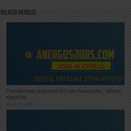
o
p
k
Related Articles
Πολυδύναμο Δημοτικό Κέντρο Λευκωσίας: Θέσεις
εργασίας
July 22, 2026