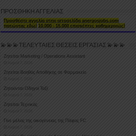
ΠΡΟΣΘΗΚΗ ΑΓΓΕΛΙΑΣ
Προσθέστε αγγελία στην ιστοσελίδα anergosjobs.com
πατώντας εδώ!
10.000 - 15.000 επισκέπτες καθημερινώς!
💫💫💫ΤΕΛΕΥΤΑΙΕΣ ΘΕΣΕΙΣ ΕΡΓΑΣΙΑΣ 💫💫💫
Ζητείται Marketing / Operations Assistant
August 7, 2026
Ζητείται Βοηθός Αποθήκης σε Φαρμακείο
August 7, 2026
Ζητούνται Οδηγοί Ταξί
August 7, 2026
Ζητείται Τεχνικός
August 7, 2026
Γίνε μέλος της οικογένειας της Πάφος FC
August 7, 2026