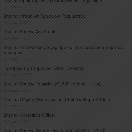
Ζητείται Προϊστάμενος/η Λειτουργικών Υπηρεσιών
August 7, 2026
Ζητείται Υπεύθυνη Γραφείου/ Γραμματέας
August 7, 2026
Ζητείται Βοηθός Λογιστηρίου
August 6, 2026
Ζητείται Υπάλληλος για γέμισμα και ανεφοδιασμό αυτόματων
πωλητών
August 6, 2026
Πρεσβεία της Γερμανίας: Θέση Εργασίας
August 6, 2026
Ζητείται Βοηθός Γραφείου (€1.500 καθαρά + 13ος)
August 6, 2026
Ζητείται Οδηγός/ Μεταφορέας (€1.500 καθαρά + 13ος)
August 6, 2026
Ζητείται Collections Officer
August 6, 2026
Ζητείται Βοηθός Φαρμακείου (ωράριο 08:00 – 13:30)