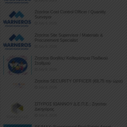
July 9, 2026
Ζητείται Cost Control Officer / Quantity
Surveyor
July 9, 2026
Ζητείται Site Supervisor / Materials &
Procurement Specialist
July 9, 2026
Ζητείται Βοηθός/ Καθαρίστρια Παιδικού
Σταθμού
July 8, 2026
Ζητείται SECURITY OFFICER (€8,75 την ώρα)
July 8, 2026
ΣΠΥΡΟΣ ΙΩΑΝΝΟΥ Δ.Ε.Π.Ε.: Ζητείται
Δικηγόρος
July 8, 2026
RE/MAX: Experienced Real Estate Agent –