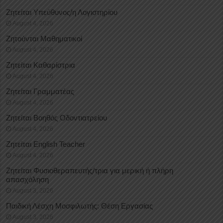
Ζητείται Υπεύθυνος/η Λογιστηρίου
August 4, 2026
Ζητούνται Μαθηματικοί
August 4, 2026
Ζητείται Καθαρίστρια
August 4, 2026
Ζητείται Γραμματέας
August 4, 2026
Ζητείται Βοηθός Οδοντιατρείου
August 4, 2026
Ζητείται English Teacher
August 4, 2026
Ζητείται Φυσιοθεραπευτής/τρια για μερική ή πλήρη
απασχόληση
August 3, 2026
Παιδική Λέσχη Μοσφιλωτής: Θέση Εργασίας
August 3, 2026