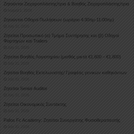
Ζητούνται Ζαχαροπλάστης/τρια & Βοηθός Ζαχαροπλάστης/τρια
August 1, 2026
Ζητούνται Οδηγοί Πωλήσεων (ωράριο 4:30πμ-11:00πμ)
July 31, 2026
Ζητείται Προσωπικό (α) Τμήμα Συντήρησης και (β) Οδηγοί
Φορτηγών και Trailers
July 31, 2026
Ζητείται Βοηθός Λογιστηρίου (μισθός μικτά €1.600 – €1.800)
July 31, 2026
Ζητείται Βοηθός Εκτελωνιστής/ Γραφέας γενικών καθηκόντων
July 31, 2026
Ζητείται Senior Auditor
July 31, 2026
Ζητείται Οικονομικός Συντάκτης
July 31, 2026
Pafos Fc Academy: Ζητείται Συνεργάτης Φυσιοθεραπευτής
July 31, 2026