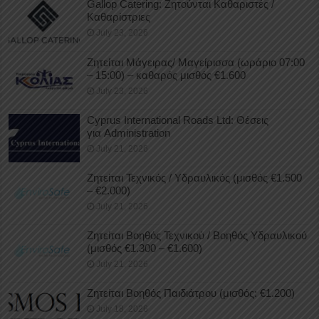
Gallop Catering: Ζητούνται Καθαριστές /
Καθαρίστριες
July 23, 2026
Ζητείται Μάγειρας/ Μαγείρισσα (ωράριο 07:00
– 15:00) – καθαρός μισθός €1.600
July 23, 2026
Cyprus International Roads Ltd: Θέσεις
για Administration
July 21, 2026
Ζητείται Τεχνικός / Υδραυλικός (μισθός €1.500
– €2.000)
July 21, 2026
Ζητείται Βοηθός Τεχνικού / Βοηθός Υδραυλικού
(μισθός €1.300 – €1.600)
July 21, 2026
Ζητείται Βοηθός Παιδιάτρου (μισθός: €1.200)
July 18, 2026