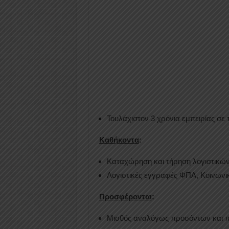
Τουλάχιστον 3 χρόνια εμπειρίας σε
Καθήκοντα
:
Καταχώρηση και τήρηση λογιστικών 
Λογιστικές εγγραφές ΦΠΑ, Κοινωνι
Προσφέρονται
:
Μισθός αναλόγως προσόντων και π