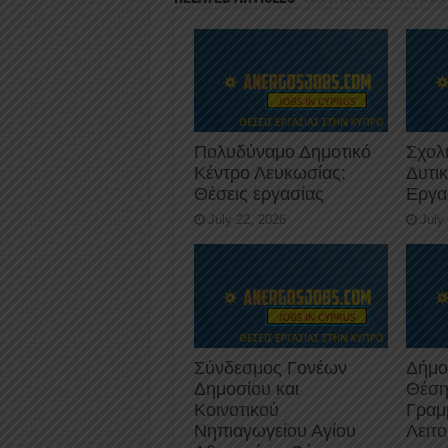
k
Πολυδύναμο Δημοτικό
Σχολ
Κέντρο Λευκωσίας:
Δυτι
Θέσεις εργασίας
Εργα
July 22, 2026
July
Σύνδεσμος Γονέων
Δήμο
Δημοσίου και
Θέση
Κοινοτικού
Γραμ
Νηπιαγωγείου Αγίου
Λειτ