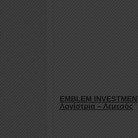
ΕMBLEM INVESTMENTS 
Λογίστρια – Λεμεσός