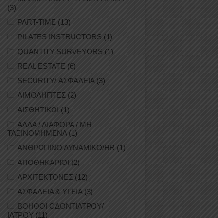
(3)
PART-TIME
(13)
PILATES INSTRUCTORS
(1)
QUANTITY SURVEYORS
(1)
REAL ESTATE
(6)
SECURITY/ ΑΣΦΑΛΕΙΑ
(3)
ΑΙΜΟΛΗΠΤΕΣ
(2)
ΑΙΣΘΗΤΙΚΟΙ
(1)
ΑΛΛΑ / ΔΙΑΦΟΡΑ / ΜΗ
ΤΑΞΙΝΟΜΗΜΕΝΑ
(1)
ΑΝΘΡΩΠΙΝΟ ΔΥΝΑΜΙΚΟ/HR
(1)
ΑΠΟΘΗΚΑΡΙΟΙ
(2)
ΑΡΧΙΤΕΚΤΟΝΕΣ
(12)
ΑΣΦΑΛΕΙΑ & ΥΓΕΙΑ
(3)
ΒΟΗΘΟΙ ΟΔΟΝΤΙΑΤΡΟΥ/
ΙΑΤΡΟΥ
(11)