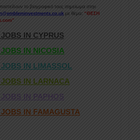
ποστείλουν το βιογραφικό τους σημείωμα στην
on@embleminvestments.co.uk
με θέμα:
“ΘΕΣΗ
s.com”
 JOBS IN CYPRUS
 JOBS IN NICOSIA
 JOBS IN LIMASSOL
 JOBS IN LARNACA
 JOBS IN PAPHOS
D JOBS IN FAMAGUSTA