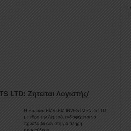
LTD: Ζητείται Λογιστής/
Η Εταιρεία ΕMBLEM INVESTMENTS LTD
με έδρα την Λεμεσό, ενδιαφέρεται να
προσλάβει Λογιστή για πλήρη
απασχόληση.