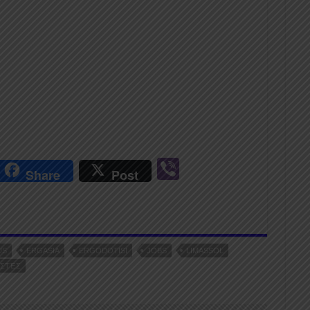
r
Vi
Share
Post
n
b
er
US
ERGASIA
ERGODOTISI
JOBS
LIMASSOL
ΙΣΤΈΣ