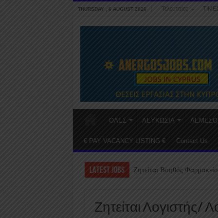
Τελευταίες
ΤΙΜΕ
THURSDAY , 6 AUGUST 2026
ΟΛΕΣ
ΛΕΥΚΩΣΙΑ
ΛΕΜΕΣΟ
€ PAY VACANCY LISTING €
Contact Us
LATEST JOBS
Ζητείται Βοηθός Φαρμακείο
Ζητείται Λογιστής/ Λ