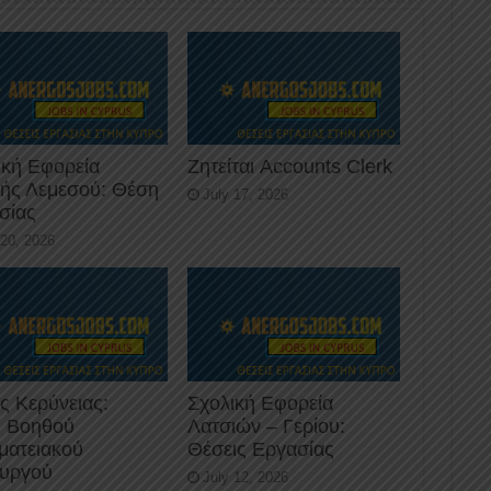
ική Εφορεία
Ζητείται Accounts Clerk
κής Λεμεσού: Θέση
July 17, 2026
σίας
 20, 2026
ς Κερύνειας:
Σχολική Εφορεία
 Βοηθού
Λατσιών – Γερίου:
ματειακού
Θέσεις Εργασίας
ουργού
July 12, 2026