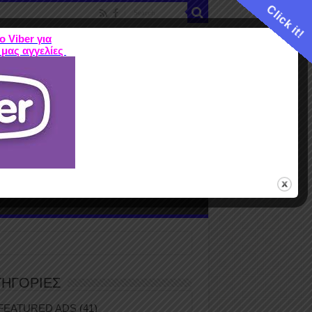
Click it!
ο Viber για
 μας αγγελίες
ME
FEATURED ADS
ΤΙΜΕΣ
Terms
ΤΗΓΟΡΙΕΣ
FEATURED ADS
(41)