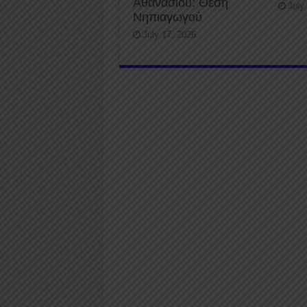
Αθανασίου: Θέση
July
Νηπιαγωγού
July 17, 2026