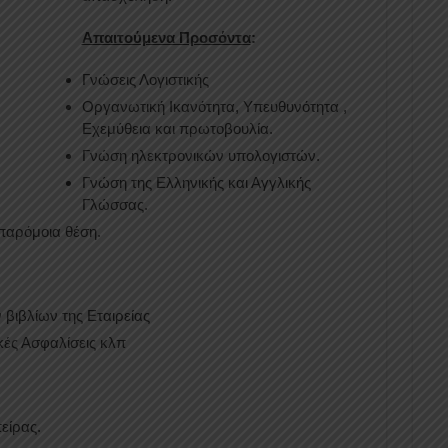
Απαιτούμενα Προσόντα
:
Γνώσεις Λογιστικής
Οργανωτική Ικανότητα, Υπευθυνότητα ,
Εχεμύθεια και πρωτοβουλία.
Γνώση ηλεκτρονικών υπολογιστών.
Γνώση της Ελληνικής και Αγγλικής
Γλώσσας.
 παρόμοια θέση.
βιβλίων της Εταιρείας
κές Ασφαλίσεις κλπ
είρας.