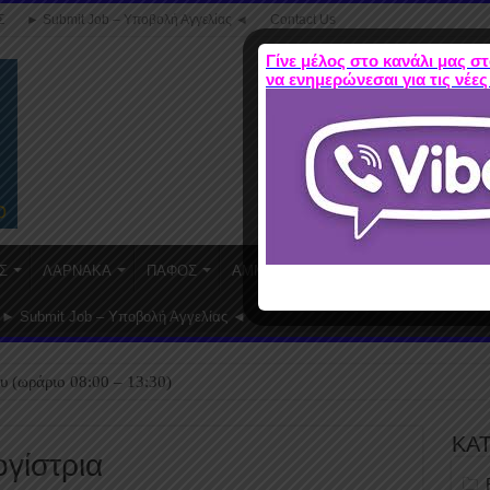
Σ
► Submit Job – Υποβολή Αγγελίας ◄
Contact Us
Γίνε μέλος στο κανάλι μας στ
να ενημερώνεσαι για τις νέες
Σ
ΛΑΡΝΑΚΑ
ΠΑΦΟΣ
ΑΜΜΟΧΩΣΤΟΣ
WORK FROM HO
► Submit Job – Υποβολή Αγγελίας ◄
υ (ωράριο 08:00 – 13:30)
ΚΑ
ογίστρια