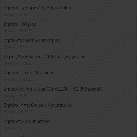
Ζητείται Γραμματέας Λογιστηρίου
August 5, 2026
Ζητείται Οδηγός
August 5, 2026
Ζητούνται Νοσηλευτές/τριες
August 5, 2026
Δήμος Αμαθούντας: 11 Θέσεις Εργασίας
August 5, 2026
Ζητείται Project Manager
August 5, 2026
Ζητούνται Ταμίες (μισθός €1.200 – €1.350 μεικτά)
August 5, 2026
Ζητείται Υπεύθυνος/η Λογιστηρίου
August 4, 2026
Ζητούνται Μαθηματικοί
August 4, 2026