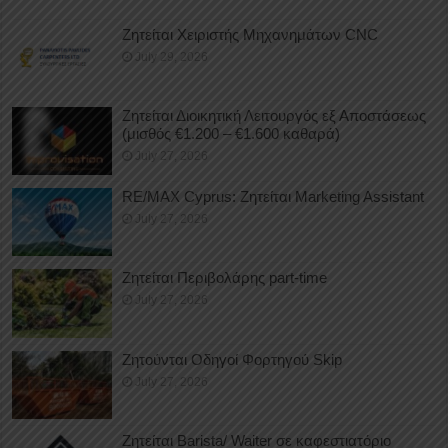
Ζητείται Χειριστής Μηχανημάτων CNC
July 29, 2026
Ζητείται Διοικητική Λειτουργός εξ Αποστάσεως
(μισθός €1.200 – €1.600 καθαρά)
July 27, 2026
RE/MAX Cyprus: Ζητείται Marketing Assistant
July 27, 2026
Ζητείται Περιβολάρης part-time
July 27, 2026
Ζητούνται Οδηγοί Φορτηγού Skip
July 27, 2026
Ζητείται Barista/ Waiter σε καφεστιατόριο