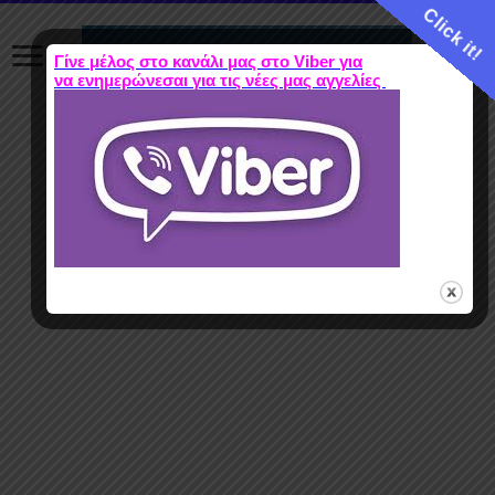
Click it!
Γίνε μέλος στο κανάλι μας στο Viber για
να ενημερώνεσαι για τις νέες μας αγγελίες