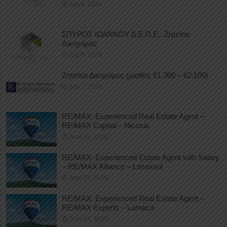
July 8, 2026
ΣΠΥΡΟΣ ΙΩΑΝΝΟΥ Δ.Ε.Π.Ε.: Ζητείται
Δικηγόρος
July 8, 2026
Ζητείται Δικηγόρος (μισθός €1.300 – €2.100)
July 7, 2026
RE/MAX: Experienced Real Estate Agent –
RE/MAX Capital – Nicosia
June 29, 2026
RE/MAX: Experienced Estate Agent with Salary
– RE/MAX Alliance – Limassol
June 29, 2026
RE/MAX: Experienced Real Estate Agent –
RE/MAX Experts – Larnaca
June 29, 2026