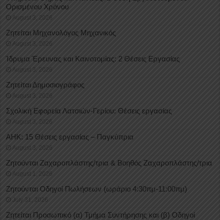
Oρισμένου Xρόνου
August 3, 2026
Ζητείται Μηχανολόγος Μηχανικός
August 3, 2026
Ίδρυμα Έρευνας και Καινοτομίας: 2 Θέσεις Εργασίας
August 3, 2026
Ζητείται Δημοσιογράφος
August 3, 2026
Σχολική Εφορεία Λατσιών-Γερίου: Θέσεις εργασίας
August 3, 2026
ΑΗΚ: 15 Θέσεις εργασίας – Παγκύπρια
August 3, 2026
Ζητούνται Ζαχαροπλάστης/τρια & Βοηθός Ζαχαροπλάστης/τρια
August 1, 2026
Ζητούνται Οδηγοί Πωλήσεων (ωράριο 4:30πμ-11:00πμ)
July 31, 2026
Ζητείται Προσωπικό (α) Τμήμα Συντήρησης και (β) Οδηγοί