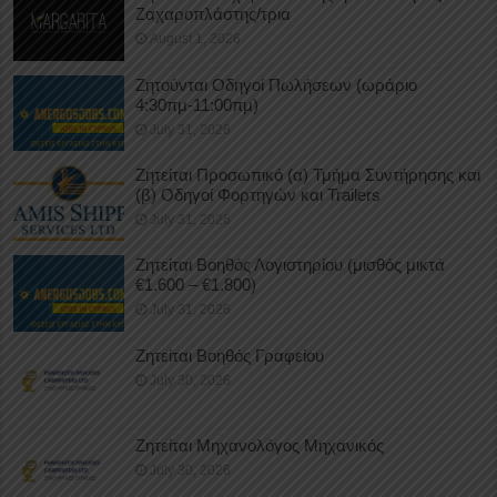
Ζαχαροπλάστης/τρια
August 1, 2026
Ζητούνται Οδηγοί Πωλήσεων (ωράριο
4:30πμ-11:00πμ)
July 31, 2026
Ζητείται Προσωπικό (α) Τμήμα Συντήρησης και
(β) Οδηγοί Φορτηγών και Trailers
July 31, 2026
Ζητείται Βοηθός Λογιστηρίου (μισθός μικτά
€1.600 – €1.800)
July 31, 2026
Ζητείται Βοηθός Γραφείου
July 30, 2026
Ζητείται Μηχανολόγος Μηχανικός
July 30, 2026