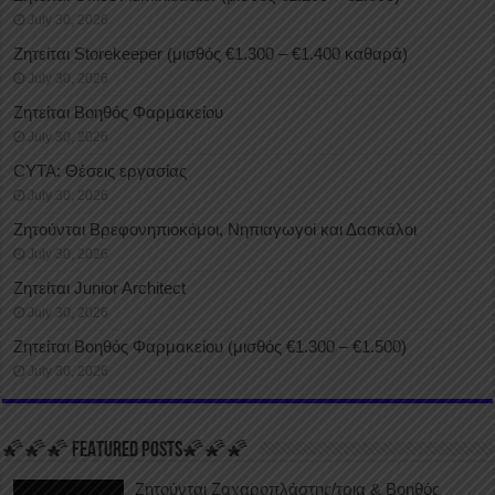
July 30, 2026
Ζητείται Storekeeper (μισθός €1.300 – €1.400 καθαρά)
July 30, 2026
Ζητείται Βοηθός Φαρμακείου
July 30, 2026
CYTA: Θέσεις εργασίας
July 30, 2026
Ζητούνται Βρεφονηπιοκόμοι, Νηπιαγωγοί και Δασκάλοι
July 30, 2026
Ζητείται Junior Architect
July 30, 2026
Ζητείται Βοηθός Φαρμακείου (μισθός €1.300 – €1.500)
July 30, 2026
🌠🌠🌠 FEATURED POSTS🌠🌠🌠
Ζητούνται Ζαχαροπλάστης/τρια & Βοηθός