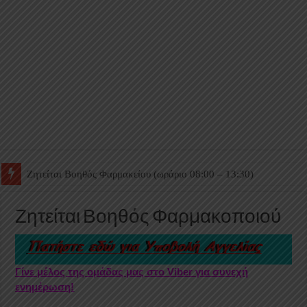
Ζητείται Βοηθός Θαλάμου
Ζητείται Βοηθός Φαρμακοποιού
Γίνε μέλος της ομάδας μας στο Viber για συνεχή
ενημέρωση!