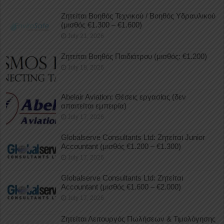
Ζητείται Βοηθός Τεχνικού / Βοηθός Υδραυλικού
(μισθός €1.300 – €1.600)
July 21, 2026
Ζητείται Βοηθός Παιδιάτρου (μισθός: €1.200)
July 18, 2026
Abelair Aviation: Θέσεις εργασίας (δεν
απαιτείται εμπειρία)
July 17, 2026
Globalserve Consultants Ltd: Ζητείται Junior
Accountant (μισθός €1.200 – €1.300)
July 17, 2026
Globalserve Consultants Ltd: Ζητείται
Accountant (μισθός €1.600 – €2.000)
July 17, 2026
Ζητείται Λειτουργός Πωλήσεων & Τιμολόγησης