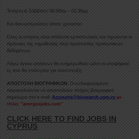
Τετάρτη & Σάββατο: 08:30πμ – 01:30μμ
Και διανυκτερεύσεις όποτε χρειαστεί
Όλες οι αιτήσεις είναι απόλυτα εμπιστευτικές και τηρούνται οι
πρόνοιες της νομοθεσίας περί προστασίας προσωπικών
δεδομένων.
Λόγω όγκου αιτήσεων θα ενημερωθούν μόνο οι υποψήφιοι/
ες που θα επιλεγούν για συνέντευξη
ΑΠΟΣΤΟΛΗ ΒΙΟΓΡΑΦΙΚΩΝ
: Οι ενδιαφερόμενοι
παρακαλούνται να αποστείλουν πλήρες βιογραφικό
σημείωμα στο e-mail:
Accounts@biosearch.com.cy
με
τίτλο: “anergosjobs.com”
CLICK HERE TO FIND JOBS IN
CYPRUS