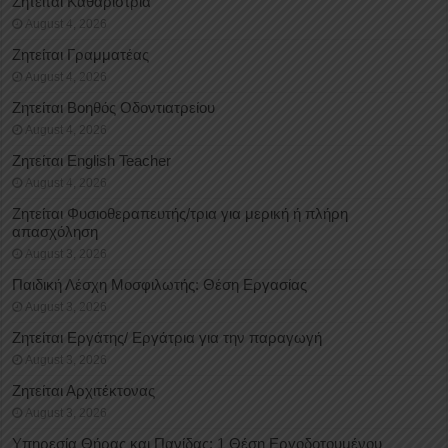
Ζητείται Καθαρίστρια
August 4, 2026
Ζητείται Γραμματέας
August 4, 2026
Ζητείται Βοηθός Οδοντιατρείου
August 4, 2026
Ζητείται English Teacher
August 4, 2026
Ζητείται Φυσιοθεραπευτής/τρια για μερική ή πλήρη
απασχόληση
August 3, 2026
Παιδική Λέσχη Μοσφιλωτής: Θέση Εργασίας
August 3, 2026
Ζητείται Εργάτης/ Εργάτρια για την παραγωγή
August 3, 2026
Ζητείται Αρχιτέκτονας
August 3, 2026
Υπηρεσία Θήρας και Πανίδας: 1 Θέση Eργοδοτουμένου