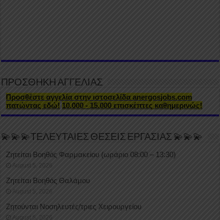
ΠΡΟΣΘΗΚΗ ΑΓΓΕΛΙΑΣ
Προσθέστε αγγελία στην ιστοσελίδα anergosjobs.com
πατώντας εδώ!
10.000 - 15.000 επισκέπτες καθημερινώς!
💫💫💫ΤΕΛΕΥΤΑΙΕΣ ΘΕΣΕΙΣ ΕΡΓΑΣΙΑΣ 💫💫💫
Ζητείται Βοηθός Φαρμακείου (ωράριο 08:00 – 13:30)
August 5, 2026
Ζητείται Βοηθός Θαλάμου
August 5, 2026
Ζητούνται Νοσηλευτές/τριες Χειρουργείου
August 5, 2026