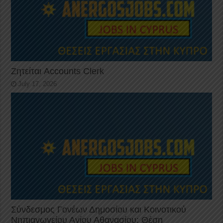
Ζητείται Accounts Clerk
July 17, 2026
Σύνδεσμος Γονέων Δημοσίου και Κοινοτικού
Νηπιαγωγείου Αγίου Αθανασίου: Θέση