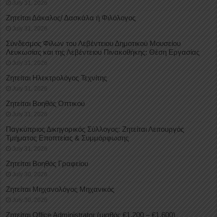
July 31, 2026
Ζητείται Δάκαλος/ Δασκάλα ή Φιλόλογος
July 31, 2026
Σύνδεσμος Φίλων του Λεβέντειου Δημοτικού Μουσείου
Λευκωσίας και της Λεβέντειου Πινακοθήκης: Θέση Εργασίας
July 31, 2026
Ζητείται Ηλεκτρολόγος Τεχνίτης
July 31, 2026
Ζητείται Βοηθός Οπτικού
July 31, 2026
Παγκύπριος Δικηγορικός Σύλλογος: Ζητείται Λειτουργός
Τμήματος Εποπτείας & Συμμόρφωσης
July 31, 2026
Ζητείται Βοηθός Γραφείου
July 30, 2026
Ζητείται Μηχανολόγος Μηχανικός
July 30, 2026
Ζητείται Office Administrator (μισθός €1.200 – €1.600)