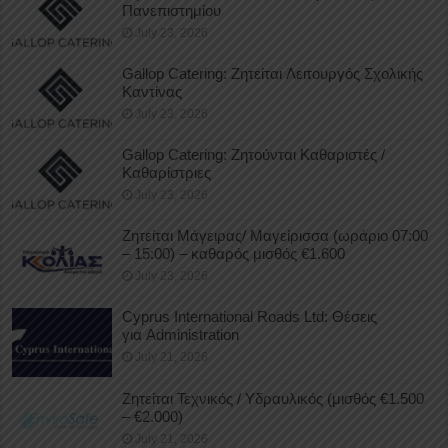
Πανεπιστημίου
July 23, 2026
Gallop Catering: Ζητείται Λειτουργός Σχολικής
Καντίνας
July 23, 2026
Gallop Catering: Ζητούνται Καθαριστές /
Καθαρίστριες
July 23, 2026
Ζητείται Μάγειρας/ Μαγείρισσα (ωράριο 07:00
– 15:00) – καθαρός μισθός €1.600
July 23, 2026
Cyprus International Roads Ltd: Θέσεις
για Administration
July 21, 2026
Ζητείται Τεχνικός / Υδραυλικός (μισθός €1.500
– €2.000)
July 21, 2026