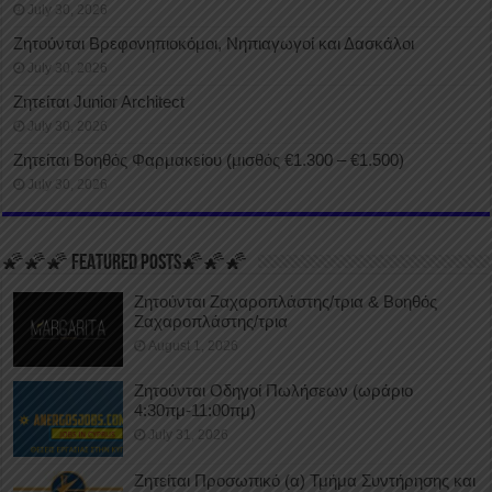
July 30, 2026
Ζητούνται Βρεφονηπιοκόμοι, Νηπιαγωγοί και Δασκάλοι
July 30, 2026
Ζητείται Junior Architect
July 30, 2026
Ζητείται Βοηθός Φαρμακείου (μισθός €1.300 – €1.500)
July 30, 2026
🌠🌠🌠 FEATURED POSTS🌠🌠🌠
Ζητούνται Ζαχαροπλάστης/τρια & Βοηθός
Ζαχαροπλάστης/τρια
August 1, 2026
Ζητούνται Οδηγοί Πωλήσεων (ωράριο
4:30πμ-11:00πμ)
July 31, 2026
Ζητείται Προσωπικό (α) Τμήμα Συντήρησης και