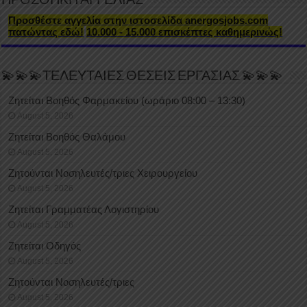
ΠΡΟΣΘΗΚΗ ΑΓΓΕΛΙΑΣ
Προσθέστε αγγελία στην ιστοσελίδα anergosjobs.com
πατώντας εδώ!
10.000 - 15.000 επισκέπτες καθημερινώς!
💫💫💫ΤΕΛΕΥΤΑΙΕΣ ΘΕΣΕΙΣ ΕΡΓΑΣΙΑΣ 💫💫💫
Ζητείται Βοηθός Φαρμακείου (ωράριο 08:00 – 13:30)
August 5, 2026
Ζητείται Βοηθός Θαλάμου
August 5, 2026
Ζητούνται Νοσηλευτές/τριες Χειρουργείου
August 5, 2026
Ζητείται Γραμματέας Λογιστηρίου
August 5, 2026
Ζητείται Οδηγός
August 5, 2026
Ζητούνται Νοσηλευτές/τριες
August 5, 2026