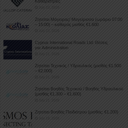
Καθαρίστριες
July 23, 2026
Ζητείται Μάγειρας/ Μαγείρισσα (ωράριο 07:00
– 15:00) – καθαρός μισθός €1.600
July 23, 2026
Cyprus International Roads Ltd: Θέσεις
για Administration
July 21, 2026
Ζητείται Τεχνικός / Υδραυλικός (μισθός €1.500
– €2.000)
July 21, 2026
Ζητείται Βοηθός Τεχνικού / Βοηθός Υδραυλικού
(μισθός €1.300 – €1.600)
July 21, 2026
Ζητείται Βοηθός Παιδιάτρου (μισθός: €1.200)
July 18, 2026