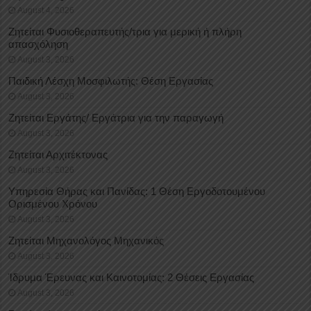
August 4, 2026
Ζητείται Φυσιοθεραπευτής/τρια για μερική ή πλήρη
απασχόληση
August 3, 2026
Παιδική Λέσχη Μοσφιλωτής: Θέση Εργασίας
August 3, 2026
Ζητείται Εργάτης/ Εργάτρια για την παραγωγή
August 3, 2026
Ζητείται Αρχιτέκτονας
August 3, 2026
Υπηρεσία Θήρας και Πανίδας: 1 Θέση Eργοδοτουμένου
Oρισμένου Xρόνου
August 3, 2026
Ζητείται Μηχανολόγος Μηχανικός
August 3, 2026
Ίδρυμα Έρευνας και Καινοτομίας: 2 Θέσεις Εργασίας
August 3, 2026