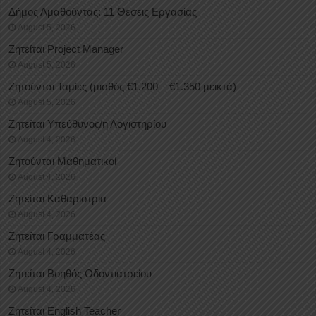
Δήμος Αμαθούντας: 11 Θέσεις Εργασίας
August 5, 2026
Ζητείται Project Manager
August 5, 2026
Ζητούνται Ταμίες (μισθός €1.200 – €1.350 μεικτά)
August 5, 2026
Ζητείται Υπεύθυνος/η Λογιστηρίου
August 4, 2026
Ζητούνται Μαθηματικοί
August 4, 2026
Ζητείται Καθαρίστρια
August 4, 2026
Ζητείται Γραμματέας
August 4, 2026
Ζητείται Βοηθός Οδοντιατρείου
August 4, 2026
Ζητείται English Teacher