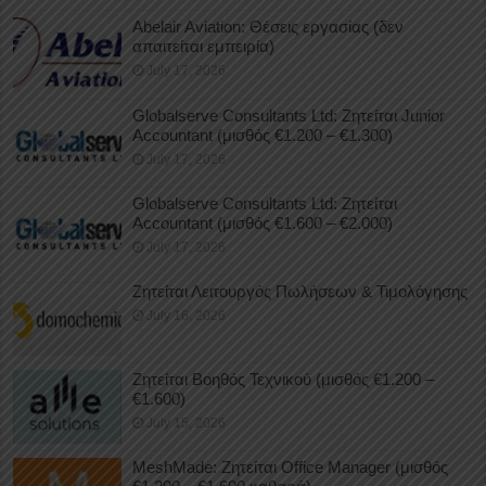
Abelair Aviation: Θέσεις εργασίας (δεν
απαιτείται εμπειρία)
July 17, 2026
Globalserve Consultants Ltd: Ζητείται Junior
Accountant (μισθός €1.200 – €1.300)
July 17, 2026
Globalserve Consultants Ltd: Ζητείται
Accountant (μισθός €1.600 – €2.000)
July 17, 2026
Ζητείται Λειτουργός Πωλήσεων & Τιμολόγησης
July 16, 2026
Ζητείται Βοηθός Τεχνικού (μισθός €1.200 –
€1.600)
July 15, 2026
MeshMade: Ζητείται Office Manager (μισθός