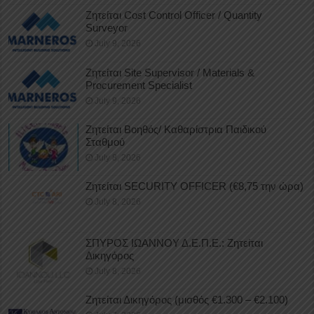
Ζητείται Cost Control Officer / Quantity
Surveyor
July 9, 2026
Ζητείται Site Supervisor / Materials &
Procurement Specialist
July 9, 2026
Ζητείται Βοηθός/ Καθαρίστρια Παιδικού
Σταθμού
July 8, 2026
Ζητείται SECURITY OFFICER (€8,75 την ώρα)
July 8, 2026
ΣΠΥΡΟΣ ΙΩΑΝΝΟΥ Δ.Ε.Π.Ε.: Ζητείται
Δικηγόρος
July 8, 2026
Ζητείται Δικηγόρος (μισθός €1.300 – €2.100)