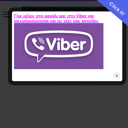
Click it!
Γίνε μέλος στο κανάλι μας στο Viber για
να ενημερώνεσαι για τις νέες μας αγγελίες