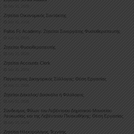
July 31, 2026
Ζητείται Οικονομικός Συντάκτης
July 31, 2026
Pafos Fc Academy: Ζητείται Συνεργάτης Φυσιοθεραπευτής
July 31, 2026
Ζητείται Φυσιοθεραπευτής
July 31, 2026
Ζητείται Accounts Clerk
July 31, 2026
Παγκύπριος Δικηγορικός Σύλλογος: Θέση Εργασίας
July 31, 2026
Ζητείται Δάκαλος/ Δασκάλα ή Φιλόλογος
July 31, 2026
Σύνδεσμος Φίλων του Λεβέντειου Δημοτικού Μουσείου
Λευκωσίας και της Λεβέντειου Πινακοθήκης: Θέση Εργασίας
July 31, 2026
Ζητείται Ηλεκτρολόγος Τεχνίτης