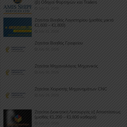
(β) Οδηγοί Φορτηγών και Trailers
July 31, 2026
Ζητείται Βοηθός Λογιστηρίου (μισθός μικτά
€1.600 – €1.800)
July 31, 2026
Ζητείται Βοηθός Γραφείου
July 30, 2026
Ζητείται Μηχανολόγος Μηχανικός
July 30, 2026
Ζητείται Χειριστής Μηχανημάτων CNC
July 29, 2026
Ζητείται Διοικητική Λειτουργός εξ Αποστάσεως
(μισθός €1.200 – €1.600 καθαρά)
July 27, 2026