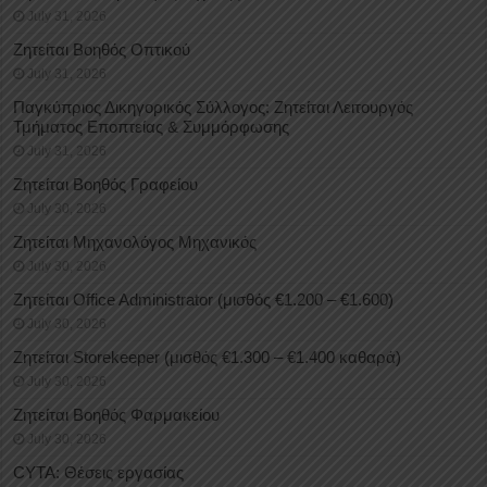
July 31, 2026
Ζητείται Βοηθός Οπτικού
July 31, 2026
Παγκύπριος Δικηγορικός Σύλλογος: Ζητείται Λειτουργός
Τμήματος Εποπτείας & Συμμόρφωσης
July 31, 2026
Ζητείται Βοηθός Γραφείου
July 30, 2026
Ζητείται Μηχανολόγος Μηχανικός
July 30, 2026
Ζητείται Office Administrator (μισθός €1.200 – €1.600)
July 30, 2026
Ζητείται Storekeeper (μισθός €1.300 – €1.400 καθαρά)
July 30, 2026
Ζητείται Βοηθός Φαρμακείου
July 30, 2026
CYTA: Θέσεις εργασίας