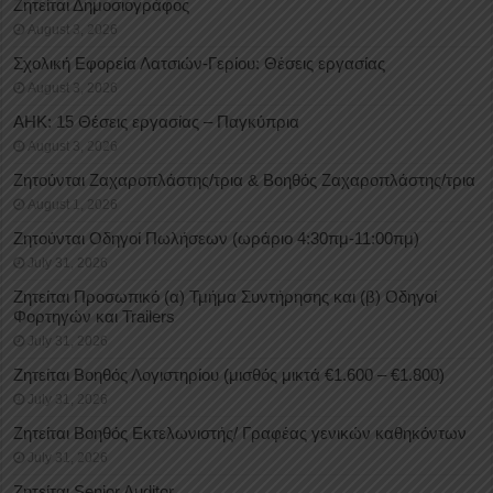
Ζητείται Δημοσιογράφος
August 3, 2026
Σχολική Εφορεία Λατσιών-Γερίου: Θέσεις εργασίας
August 3, 2026
ΑΗΚ: 15 Θέσεις εργασίας – Παγκύπρια
August 3, 2026
Ζητούνται Ζαχαροπλάστης/τρια & Βοηθός Ζαχαροπλάστης/τρια
August 1, 2026
Ζητούνται Οδηγοί Πωλήσεων (ωράριο 4:30πμ-11:00πμ)
July 31, 2026
Ζητείται Προσωπικό (α) Τμήμα Συντήρησης και (β) Οδηγοί
Φορτηγών και Trailers
July 31, 2026
Ζητείται Βοηθός Λογιστηρίου (μισθός μικτά €1.600 – €1.800)
July 31, 2026
Ζητείται Βοηθός Εκτελωνιστής/ Γραφέας γενικών καθηκόντων
July 31, 2026
Ζητείται Senior Auditor