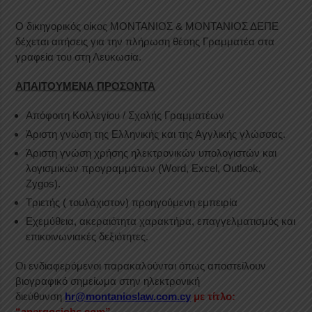
O δικηγορικός οίκος ΜΟΝΤΑΝΙΟΣ & ΜΟΝΤΑΝΙΟΣ ΔΕΠΕ
δέχεται αιτήσεις για την πλήρωση θέσης Γραμματέα στα
γραφεία του στη Λευκωσία.
ΑΠΑΙΤΟΥΜΕΝΑ ΠΡΟΣΟΝΤΑ
Απόφοιτη Κολλεγίου / Σχολής Γραμματέων
Άριστη γνώση της Ελληνικής και της Αγγλικής γλώσσας.
Άριστη γνώση χρήσης ηλεκτρονικών υπολογιστών και
λογισμικών προγραμμάτων (Word, Excel, Outlook,
Zygos).
Τριετής ( τουλάχιστον) προηγούμενη εμπειρία
Εχεμύθεια, ακεραιότητα χαρακτήρα, επαγγελματισμός και
επικοινωνιακές δεξιότητες.
Οι ενδιαφερόμενοι παρακαλούνται όπως αποστείλουν
βιογραφικό σημείωμα στην ηλεκτρονική
διεύθυνση
hr@montanioslaw.com.cy
με τίτλο:
“anergosjobs.com”