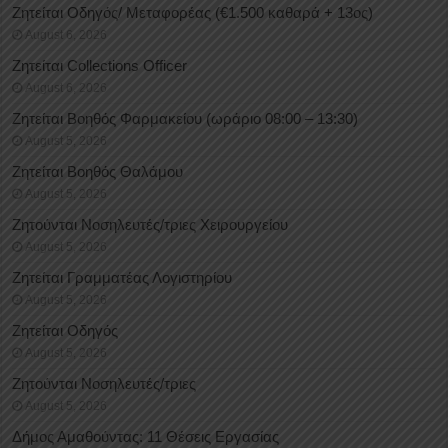
Ζητείται Οδηγός/ Μεταφορέας (€1.500 καθαρά + 13ος)
August 6, 2026
Ζητείται Collections Officer
August 6, 2026
Ζητείται Βοηθός Φαρμακείου (ωράριο 08:00 – 13:30)
August 5, 2026
Ζητείται Βοηθός Θαλάμου
August 5, 2026
Ζητούνται Νοσηλευτές/τριες Χειρουργείου
August 5, 2026
Ζητείται Γραμματέας Λογιστηρίου
August 5, 2026
Ζητείται Οδηγός
August 5, 2026
Ζητούνται Νοσηλευτές/τριες
August 5, 2026
Δήμος Αμαθούντας: 11 Θέσεις Εργασίας