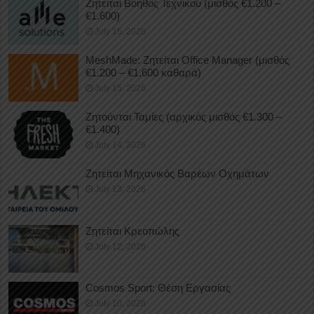
Ζητείται Βοηθός Τεχνικού (μισθός €1.200 –
€1.600)
July 15, 2026
MeshMade: Ζητείται Office Manager (μισθός
€1.200 – €1.600 καθαρά)
July 15, 2026
Ζητούνται Ταμίες (αρχικός μισθός €1.300 –
€1.400)
July 14, 2026
Ζητείται Μηχανικός Βαρέων Οχημάτων
July 13, 2026
Ζητείται Κρεοπώλης
July 12, 2026
Cosmos Sport: Θέση Εργασίας
July 10, 2026