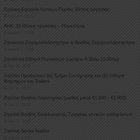
Σχολική Εφορεία Λατσιών-Γερίου: Θέσεις εργασίας
August 3, 2026
ΑΗΚ: 15 Θέσεις εργασίας – Παγκύπρια
August 3, 2026
Ζητούνται Ζαχαροπλάστης/τρια & Βοηθός Ζαχαροπλάστης/τρια
August 1, 2026
Ζητούνται Οδηγοί Πωλήσεων (ωράριο 4:30πμ-11:00πμ)
July 31, 2026
Ζητείται Προσωπικό (α) Τμήμα Συντήρησης και (β) Οδηγοί
Φορτηγών και Trailers
July 31, 2026
Ζητείται Βοηθός Λογιστηρίου (μισθός μικτά €1.600 – €1.800)
July 31, 2026
Ζητείται Βοηθός Εκτελωνιστής/ Γραφέας γενικών καθηκόντων
July 31, 2026
Ζητείται Senior Auditor
July 31, 2026