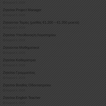
August 5, 2026
Ζητείται Project Manager
August 5, 2026
Ζητούνται Ταμίες (μισθός €1.200 – €1.350 μεικτά)
August 5, 2026
Ζητείται Υπεύθυνος/η Λογιστηρίου
August 4, 2026
Ζητούνται Μαθηματικοί
August 4, 2026
Ζητείται Καθαρίστρια
August 4, 2026
Ζητείται Γραμματέας
August 4, 2026
Ζητείται Βοηθός Οδοντιατρείου
August 4, 2026
Ζητείται English Teacher
August 4, 2026