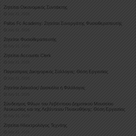
Ζητείται Οικονομικός Συντάκτης
July 31, 2026
Pafos Fc Academy: Ζητείται Συνεργάτης Φυσιοθεραπευτής
July 31, 2026
Ζητείται Φυσιοθεραπευτής
July 31, 2026
Ζητείται Accounts Clerk
July 31, 2026
Παγκύπριος Δικηγορικός Σύλλογος: Θέση Εργασίας
July 31, 2026
Ζητείται Δάκαλος/ Δασκάλα ή Φιλόλογος
July 31, 2026
Σύνδεσμος Φίλων του Λεβέντειου Δημοτικού Μουσείου
Λευκωσίας και της Λεβέντειου Πινακοθήκης: Θέση Εργασίας
July 31, 2026
Ζητείται Ηλεκτρολόγος Τεχνίτης
July 31, 2026