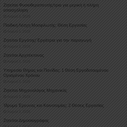
Ζητείται Φυσιοθεραπευτής/τρια για μερική ή πλήρη
απασχόληση
August 3, 2026
Παιδική Λέσχη Μοσφιλωτής: Θέση Εργασίας
August 3, 2026
Ζητείται Εργάτης/ Εργάτρια για την παραγωγή
August 3, 2026
Ζητείται Αρχιτέκτονας
August 3, 2026
Υπηρεσία Θήρας και Πανίδας: 1 Θέση Eργοδοτουμένου
Oρισμένου Xρόνου
August 3, 2026
Ζητείται Μηχανολόγος Μηχανικός
August 3, 2026
Ίδρυμα Έρευνας και Καινοτομίας: 2 Θέσεις Εργασίας
August 3, 2026
Ζητείται Δημοσιογράφος
August 3, 2026