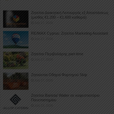
Ζητείται Διοικητική Λειτουργός εξ Αποστάσεως
(μισθός €1.200 – €1.600 καθαρά)
July 27, 2026
RE/MAX Cyprus: Ζητείται Marketing Assistant
July 27, 2026
Ζητείται Περιβολάρης part-time
July 27, 2026
Ζητούνται Οδηγοί Φορτηγού Skip
July 27, 2026
Ζητείται Barista/ Waiter σε καφεστιατόριο
Πανεπιστημίου
July 23, 2026