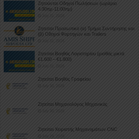
Ζητούνται Οδηγοί Πωλήσεων (ωράριο
4:30πμ-11:00πμ)
July 31, 2026
Ζητείται Προσωπικό (α) Τμήμα Συντήρησης και
(β) Οδηγοί Φορτηγών και Trailers
July 31, 2026
Ζητείται Βοηθός Λογιστηρίου (μισθός μικτά
€1.600 – €1.800)
July 31, 2026
Ζητείται Βοηθός Γραφείου
July 30, 2026
Ζητείται Μηχανολόγος Μηχανικός
July 30, 2026
Ζητείται Χειριστής Μηχανημάτων CNC
July 29, 2026