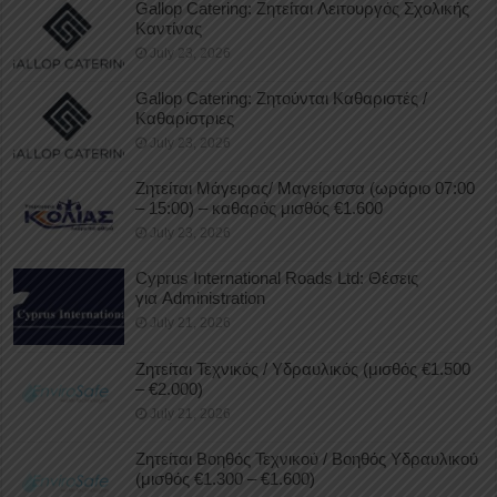
Gallop Catering: Ζητείται Λειτουργός Σχολικής
Καντίνας
July 23, 2026
Gallop Catering: Ζητούνται Καθαριστές /
Καθαρίστριες
July 23, 2026
Ζητείται Μάγειρας/ Μαγείρισσα (ωράριο 07:00
– 15:00) – καθαρός μισθός €1.600
July 23, 2026
Cyprus International Roads Ltd: Θέσεις
για Administration
July 21, 2026
Ζητείται Τεχνικός / Υδραυλικός (μισθός €1.500
– €2.000)
July 21, 2026
Ζητείται Βοηθός Τεχνικού / Βοηθός Υδραυλικού
(μισθός €1.300 – €1.600)