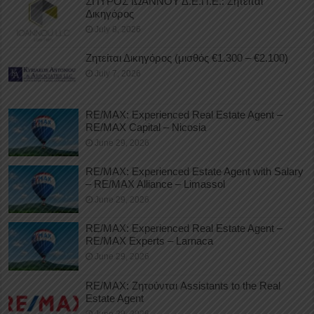
ΣΠΥΡΟΣ ΙΩΑΝΝΟΥ Δ.Ε.Π.Ε.: Ζητείται
Δικηγόρος
July 8, 2026
Ζητείται Δικηγόρος (μισθός €1.300 – €2.100)
July 7, 2026
RE/MAX: Experienced Real Estate Agent –
RE/MAX Capital – Nicosia
June 29, 2026
RE/MAX: Experienced Estate Agent with Salary
– RE/MAX Alliance – Limassol
June 29, 2026
RE/MAX: Experienced Real Estate Agent –
RE/MAX Experts – Larnaca
June 29, 2026
RE/MAX: Ζητούνται Assistants to the Real
Estate Agent
June 29, 2026