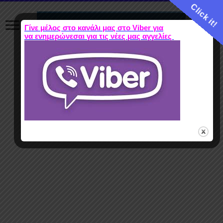
Click it!
Γίνε μέλος στο κανάλι μας στο Viber για
να ενημερώνεσαι για τις νέες μας αγγελίες