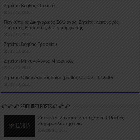
Ζητείται Βοηθός Οπτικού
July 31, 2026
Παγκύπριος Δικηγορικός Σύλλογος: Ζητείται Λειτουργός
Τμήματος Εποπτείας & Συμμόρφωσης
July 31, 2026
Ζητείται Βοηθός Γραφείου
July 30, 2026
Ζητείται Μηχανολόγος Μηχανικός
July 30, 2026
Ζητείται Office Administrator (μισθός €1.200 – €1.600)
July 30, 2026
🌠🌠🌠 FEATURED POSTS🌠🌠🌠
Ζητούνται Ζαχαροπλάστης/τρια & Βοηθός
Ζαχαροπλάστης/τρια
August 1, 2026