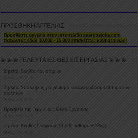
ΠΡΟΣΘΗΚΗ ΑΓΓΕΛΙΑΣ
Προσθέστε αγγελία στην ιστοσελίδα anergosjobs.com
πατώντας εδώ!
10.000 - 15.000 επισκέπτες καθημερινώς!
💫💫💫ΤΕΛΕΥΤΑΙΕΣ ΘΕΣΕΙΣ ΕΡΓΑΣΙΑΣ 💫💫💫
Ζητείται Βοηθός Λογιστηρίου
August 6, 2026
Ζητείται Υπάλληλος για γέμισμα και ανεφοδιασμό αυτόματων
πωλητών
August 6, 2026
Πρεσβεία της Γερμανίας: Θέση Εργασίας
August 6, 2026
Ζητείται Βοηθός Γραφείου (€1.500 καθαρά + 13ος)
August 6, 2026