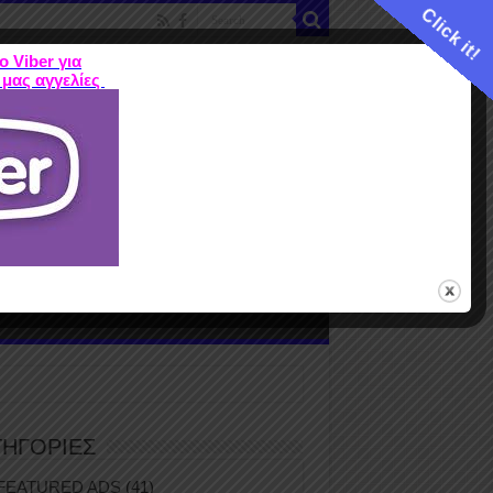
Click it!
ο Viber για
 μας αγγελίες
ME
FEATURED ADS
ΤΙΜΕΣ
Terms
ΤΗΓΟΡΙΕΣ
FEATURED ADS
(41)