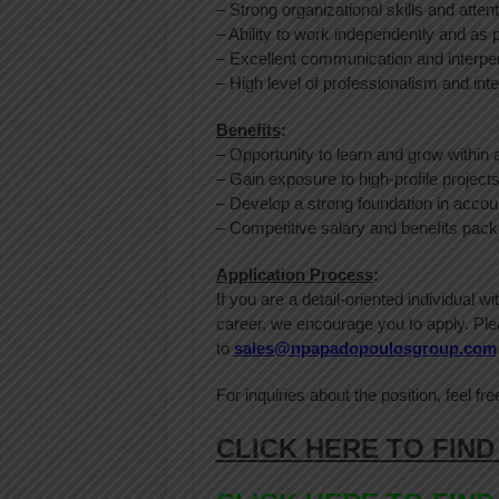
– Strong organizational skills and attenti
– Ability to work independently and as p
– Excellent communication and interper
– High level of professionalism and integ
Benefits
:
– Opportunity to learn and grow withi
– Gain exposure to high-profile projects
– Develop a strong foundation in accoun
– Competitive salary and benefits packa
Application Process
:
If you are a detail-oriented individual 
career, we encourage you to apply. Pl
to
sales@npapadopoulosgroup.com
For inquiries about the position, feel fre
CLICK HERE TO FIND