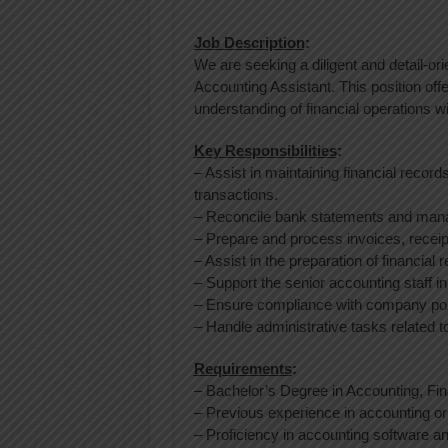
Job Description
:
We are seeking a diligent and detail-ori
Accounting Assistant. This position off
understanding of financial operations wi
Key Responsibilities
:
– Assist in maintaining financial recor
transactions.
– Reconcile bank statements and mana
– Prepare and process invoices, recei
– Assist in the preparation of financial
– Support the senior accounting staff i
– Ensure compliance with company poli
– Handle administrative tasks related 
Requirements
:
– Bachelor’s Degree in Accounting, Finan
– Previous experience in accounting or
– Proficiency in accounting software and