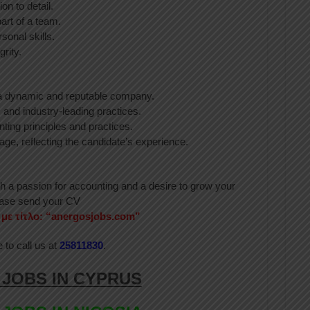
on to detail.
art of a team.
sonal skills.
rity.
n a dynamic and reputable company.
 and industry-leading practices.
ting principles and practices.
ge, reflecting the candidate’s experience.
with a passion for accounting and a desire to grow your
ease send your CV
με τίτλο: “anergosjobs.com”
e to call us at
25811830
.
 JOBS IN CYPRUS