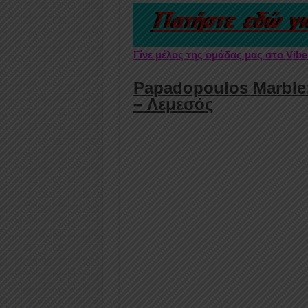
Γίνε μέλος της ομάδας μας στο Vib
Papadopoulos Marble:
– Λεμεσός