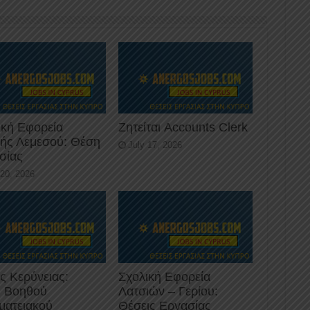
ική Εφορεία
Ζητείται Accounts Clerk
κής Λεμεσού: Θέση
July 17, 2026
σίας
 20, 2026
ς Κερύνειας:
Σχολική Εφορεία
 Βοηθού
Λατσιών – Γερίου:
ματειακού
Θέσεις Εργασίας