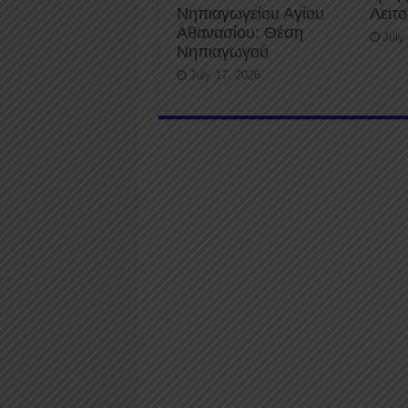
Νηπιαγωγείου Αγίου
Λειτ
Αθανασίου: Θέση
July
Νηπιαγωγού
July 17, 2026