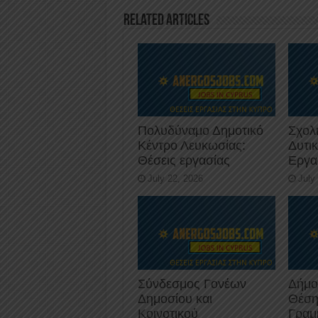
o
p
Related Articles
k
Πολυδύναμο Δημοτικό
Σχολ
Κέντρο Λευκωσίας:
Δυτι
Θέσεις εργασίας
Εργα
July 22, 2026
July
Σύνδεσμος Γονέων
Δήμο
Δημοσίου και
Θέση
Κοινοτικού
Γραμ