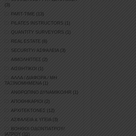
(3)
PART-TIME
(13)
PILATES INSTRUCTORS
(1)
QUANTITY SURVEYORS
(1)
REAL ESTATE
(6)
SECURITY/ ΑΣΦΑΛΕΙΑ
(3)
ΑΙΜΟΛΗΠΤΕΣ
(2)
ΑΙΣΘΗΤΙΚΟΙ
(1)
ΑΛΛΑ / ΔΙΑΦΟΡΑ / ΜΗ
ΤΑΞΙΝΟΜΗΜΕΝΑ
(1)
ΑΝΘΡΩΠΙΝΟ ΔΥΝΑΜΙΚΟ/HR
(1)
ΑΠΟΘΗΚΑΡΙΟΙ
(2)
ΑΡΧΙΤΕΚΤΟΝΕΣ
(12)
ΑΣΦΑΛΕΙΑ & ΥΓΕΙΑ
(3)
ΒΟΗΘΟΙ ΟΔΟΝΤΙΑΤΡΟΥ/
ΙΑΤΡΟΥ
(11)