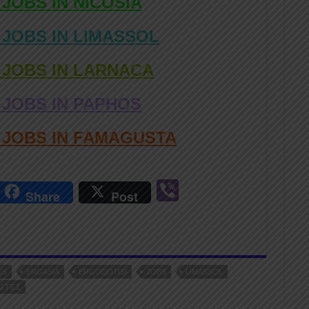
 JOBS IN NICOSIA
 JOBS IN LIMASSOL
 JOBS IN LARNACA
 JOBS IN PAPHOS
D JOBS IN FAMAGUSTA
r
Vi
Share
Post
n
b
er
US
ERGASIA
ERGODOTISI
JOBS
LIMASSOL
ΙΣΤΈΣ