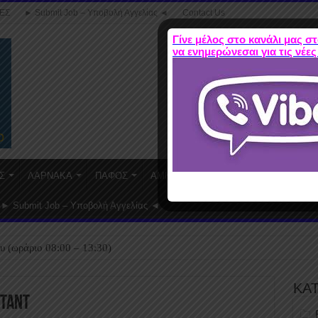
ΕΣ
► Submit Job – Υποβολή Αγγελίας ◄
Contact Us
Γίνε μέλος στο κανάλι μας στ
να ενημερώνεσαι για τις νέες
Σ
ΛΑΡΝΑΚΑ
ΠΑΦΟΣ
ΑΜΜΟΧΩΣΤΟΣ
WORK FROM HO
► Submit Job – Υποβολή Αγγελίας ◄
υ (ωράριο 08:00 – 13:30)
ΚΑ
stant