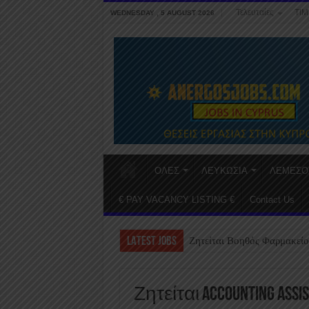
Τελευταίες
ΤΙΜ
WEDNESDAY , 5 AUGUST 2026
ΟΛΕΣ
ΛΕΥΚΩΣΙΑ
ΛΕΜΕΣΟ
€ PAY VACANCY LISTING €
Contact Us
LATEST JOBS
Ζητείται Βοηθός Φαρμακείο
Ζητείται Accounting Assi