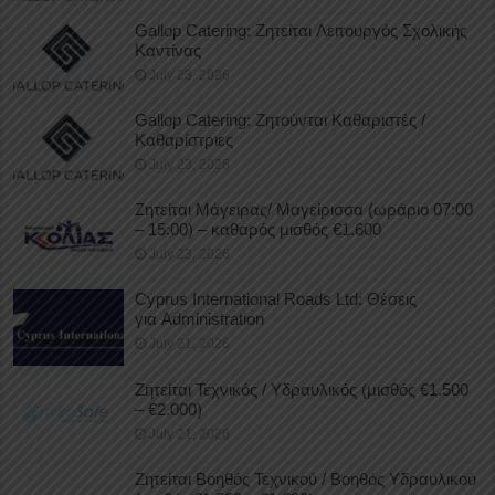
Gallop Catering: Ζητείται Λειτουργός Σχολικής
Καντίνας
July 23, 2026
Gallop Catering: Ζητούνται Καθαριστές /
Καθαρίστριες
July 23, 2026
Ζητείται Μάγειρας/ Μαγείρισσα (ωράριο 07:00
– 15:00) – καθαρός μισθός €1.600
July 23, 2026
Cyprus International Roads Ltd: Θέσεις
για Administration
July 21, 2026
Ζητείται Τεχνικός / Υδραυλικός (μισθός €1.500
– €2.000)
July 21, 2026
Ζητείται Βοηθός Τεχνικού / Βοηθός Υδραυλικού