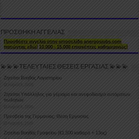
ΠΡΟΣΘΗΚΗ ΑΓΓΕΛΙΑΣ
Προσθέστε αγγελία στην ιστοσελίδα anergosjobs.com
πατώντας εδώ!
10.000 - 15.000 επισκέπτες καθημερινώς!
💫💫💫ΤΕΛΕΥΤΑΙΕΣ ΘΕΣΕΙΣ ΕΡΓΑΣΙΑΣ 💫💫💫
Ζητείται Βοηθός Λογιστηρίου
August 6, 2026
Ζητείται Υπάλληλος για γέμισμα και ανεφοδιασμό αυτόματων
πωλητών
August 6, 2026
Πρεσβεία της Γερμανίας: Θέση Εργασίας
August 6, 2026
Ζητείται Βοηθός Γραφείου (€1.500 καθαρά + 13ος)