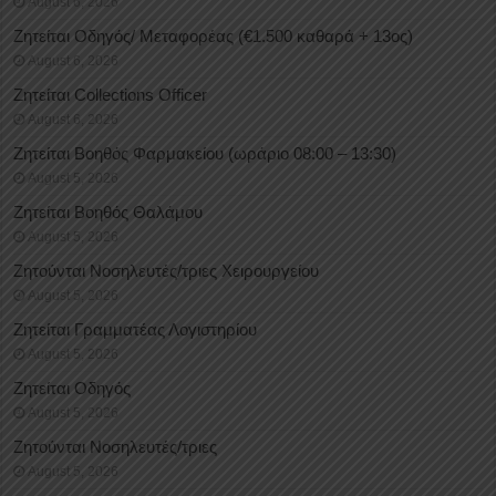
August 6, 2026
Ζητείται Οδηγός/ Μεταφορέας (€1.500 καθαρά + 13ος)
August 6, 2026
Ζητείται Collections Officer
August 6, 2026
Ζητείται Βοηθός Φαρμακείου (ωράριο 08:00 – 13:30)
August 5, 2026
Ζητείται Βοηθός Θαλάμου
August 5, 2026
Ζητούνται Νοσηλευτές/τριες Χειρουργείου
August 5, 2026
Ζητείται Γραμματέας Λογιστηρίου
August 5, 2026
Ζητείται Οδηγός
August 5, 2026
Ζητούνται Νοσηλευτές/τριες
August 5, 2026