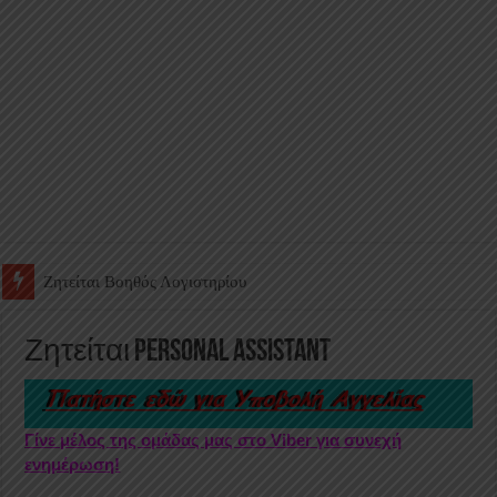
Ζητείται Υπάλληλος για γέμισμα και ανεφοδιασμό αυτόματων πω
Ζητείται Personal Assistant
Γίνε μέλος της ομάδας μας στο Viber για συνεχή
ενημέρωση!