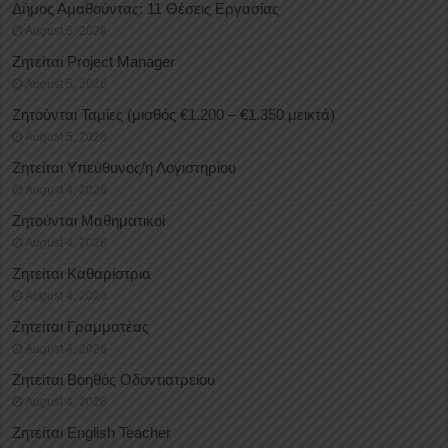
Δήμος Αμαθούντας: 11 Θέσεις Εργασίας
August 5, 2026
Ζητείται Project Manager
August 5, 2026
Ζητούνται Ταμίες (μισθός €1.200 – €1.350 μεικτά)
August 5, 2026
Ζητείται Υπεύθυνος/η Λογιστηρίου
August 4, 2026
Ζητούνται Μαθηματικοί
August 4, 2026
Ζητείται Καθαρίστρια
August 4, 2026
Ζητείται Γραμματέας
August 4, 2026
Ζητείται Βοηθός Οδοντιατρείου
August 4, 2026
Ζητείται English Teacher