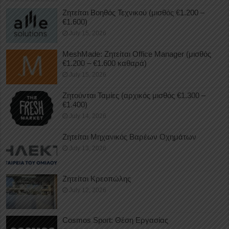
Ζητείται Βοηθός Τεχνικού (μισθός €1.200 –
€1.600)
July 15, 2026
MeshMade: Ζητείται Office Manager (μισθός
€1.200 – €1.600 καθαρά)
July 15, 2026
Ζητούνται Ταμίες (αρχικός μισθός €1.300 –
€1.400)
July 14, 2026
Ζητείται Μηχανικός Βαρέων Οχημάτων
July 13, 2026
Ζητείται Κρεοπώλης
July 12, 2026
Cosmos Sport: Θέση Εργασίας