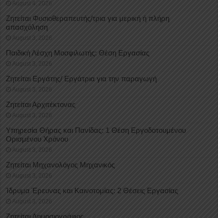
August 4, 2026
Ζητείται Φυσιοθεραπευτής/τρια για μερική ή πλήρη
απασχόληση
August 3, 2026
Παιδική Λέσχη Μοσφιλωτής: Θέση Εργασίας
August 3, 2026
Ζητείται Εργάτης/ Εργάτρια για την παραγωγή
August 3, 2026
Ζητείται Αρχιτέκτονας
August 3, 2026
Υπηρεσία Θήρας και Πανίδας: 1 Θέση Eργοδοτουμένου
Oρισμένου Xρόνου
August 3, 2026
Ζητείται Μηχανολόγος Μηχανικός
August 3, 2026
Ίδρυμα Έρευνας και Καινοτομίας: 2 Θέσεις Εργασίας
August 3, 2026
Ζητείται Δημοσιογράφος