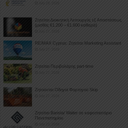
July 29, 2026
Ζητείται Διοικητική Λειτουργός εξ Αποστάσεως
(μισθός €1.200 – €1.600 καθαρά)
July 27, 2026
RE/MAX Cyprus: Ζητείται Marketing Assistant
July 27, 2026
Ζητείται Περιβολάρης part-time
July 27, 2026
Ζητούνται Οδηγοί Φορτηγού Skip
July 27, 2026
Ζητείται Barista/ Waiter σε καφεστιατόριο
Πανεπιστημίου
July 23, 2026