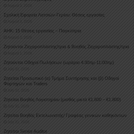
August 3, 2026
Σχολική Εφορεία Λατσιών-Γερίου: Θέσεις εργασίας
August 3, 2026
ΑΗΚ: 15 Θέσεις εργασίας – Παγκύπρια
August 3, 2026
Ζητούνται Ζαχαροπλάστης/τρια & Βοηθός Ζαχαροπλάστης/τρια
August 1, 2026
Ζητούνται Οδηγοί Πωλήσεων (ωράριο 4:30πμ-11:00πμ)
July 31, 2026
Ζητείται Προσωπικό (α) Τμήμα Συντήρησης και (β) Οδηγοί
Φορτηγών και Trailers
July 31, 2026
Ζητείται Βοηθός Λογιστηρίου (μισθός μικτά €1.600 – €1.800)
July 31, 2026
Ζητείται Βοηθός Εκτελωνιστής/ Γραφέας γενικών καθηκόντων
July 31, 2026
Ζητείται Senior Auditor