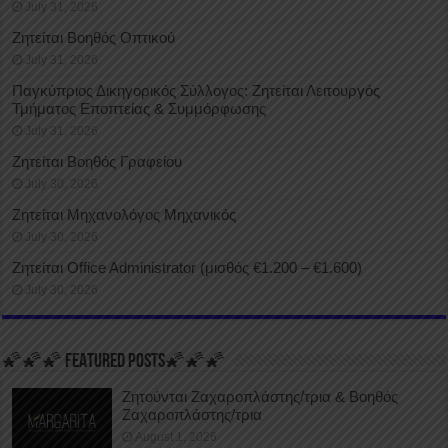
July 31, 2026
Ζητείται Βοηθός Οπτικού
July 31, 2026
Παγκύπριος Δικηγορικός Σύλλογος: Ζητείται Λειτουργός
Τμήματος Εποπτείας & Συμμόρφωσης
July 31, 2026
Ζητείται Βοηθός Γραφείου
July 30, 2026
Ζητείται Μηχανολόγος Μηχανικός
July 30, 2026
Ζητείται Office Administrator (μισθός €1.200 – €1.600)
July 30, 2026
🌠🌠🌠 FEATURED POSTS🌠🌠🌠
Ζητούνται Ζαχαροπλάστης/τρια & Βοηθός
Ζαχαροπλάστης/τρια
August 1, 2026