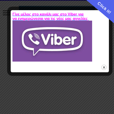
Click it!
Γίνε μέλος στο κανάλι μας στο Viber για
να ενημερώνεσαι για τις νέες μας αγγελίες