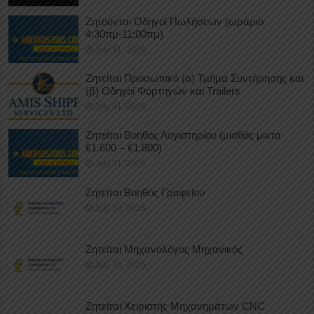
Ζητούνται Οδηγοί Πωλήσεων (ωράριο
4:30πμ-11:00πμ)
July 31, 2026
Ζητείται Προσωπικό (α) Τμήμα Συντήρησης και
(β) Οδηγοί Φορτηγών και Trailers
July 31, 2026
Ζητείται Βοηθός Λογιστηρίου (μισθός μικτά
€1.600 – €1.800)
July 31, 2026
Ζητείται Βοηθός Γραφείου
July 30, 2026
Ζητείται Μηχανολόγος Μηχανικός
July 30, 2026
Ζητείται Χειριστής Μηχανημάτων CNC