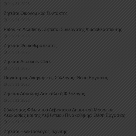
July 31, 2026
Ζητείται Οικονομικός Συντάκτης
July 31, 2026
Pafos Fc Academy: Ζητείται Συνεργάτης Φυσιοθεραπευτής
July 31, 2026
Ζητείται Φυσιοθεραπευτής
July 31, 2026
Ζητείται Accounts Clerk
July 31, 2026
Παγκύπριος Δικηγορικός Σύλλογος: Θέση Εργασίας
July 31, 2026
Ζητείται Δάκαλος/ Δασκάλα ή Φιλόλογος
July 31, 2026
Σύνδεσμος Φίλων του Λεβέντειου Δημοτικού Μουσείου
Λευκωσίας και της Λεβέντειου Πινακοθήκης: Θέση Εργασίας
July 31, 2026
Ζητείται Ηλεκτρολόγος Τεχνίτης