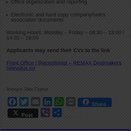
Office organization and reporting
Electronic and hard copy company/sales
associates’ documents
Working Hours: Monday – Friday – 08:30 – 13:00 /
14:30 – 18:00
Applicants may send their CVs to the link
Front Office / Receptionist – REMAX Dealmakers
(elevatus.io)
Anergos Jobs Cyprus
F
T
E
Li
W
Pr
Share
a
wi
m
n
h
in
Vi
S
Post
c
tt
ail
k
at
t
b
h
e
er
e
s