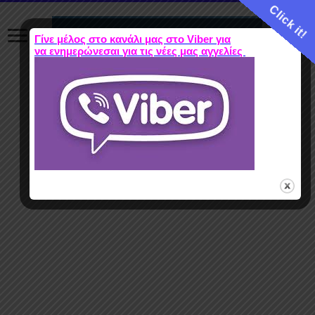
Click it!
Γίνε μέλος στο κανάλι μας στο Viber για
να ενημερώνεσαι για τις νέες μας αγγελίες