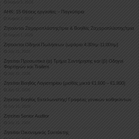
August 3, 2026
ΑΗΚ: 15 Θέσεις εργασίας – Παγκύπρια
August 3, 2026
Ζητούνται Ζαχαροπλάστης/τρια & Βοηθός Ζαχαροπλάστης/τρια
August 1, 2026
Ζητούνται Οδηγοί Πωλήσεων (ωράριο 4:30πμ-11:00πμ)
July 31, 2026
Ζητείται Προσωπικό (α) Τμήμα Συντήρησης και (β) Οδηγοί
Φορτηγών και Trailers
July 31, 2026
Ζητείται Βοηθός Λογιστηρίου (μισθός μικτά €1.600 – €1.800)
July 31, 2026
Ζητείται Βοηθός Εκτελωνιστής/ Γραφέας γενικών καθηκόντων
July 31, 2026
Ζητείται Senior Auditor
July 31, 2026
Ζητείται Οικονομικός Συντάκτης