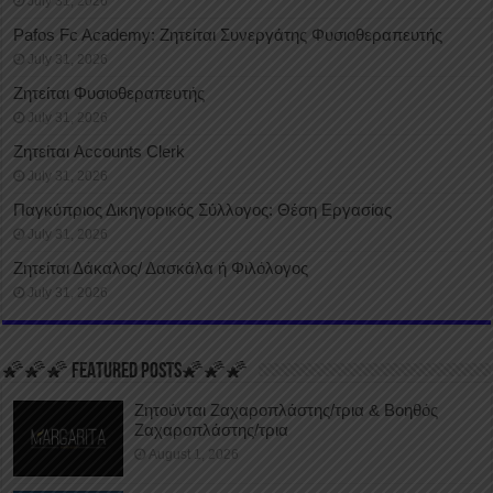
July 31, 2026
Pafos Fc Academy: Ζητείται Συνεργάτης Φυσιοθεραπευτής
July 31, 2026
Ζητείται Φυσιοθεραπευτής
July 31, 2026
Ζητείται Accounts Clerk
July 31, 2026
Παγκύπριος Δικηγορικός Σύλλογος: Θέση Εργασίας
July 31, 2026
Ζητείται Δάκαλος/ Δασκάλα ή Φιλόλογος
July 31, 2026
🌠🌠🌠 FEATURED POSTS🌠🌠🌠
Ζητούνται Ζαχαροπλάστης/τρια & Βοηθός
Ζαχαροπλάστης/τρια
August 1, 2026