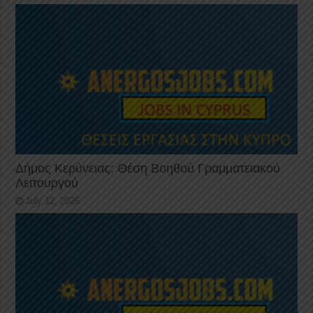
Δήμος Κερύνειας: Θέση Βοηθού Γραμματειακού
Λειτουργού
July 12, 2026