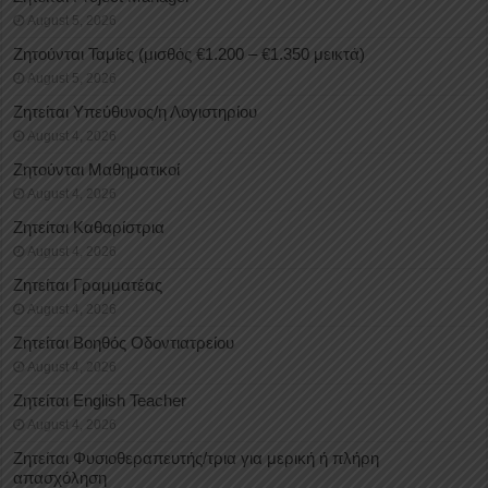
August 5, 2026
Ζητούνται Ταμίες (μισθός €1.200 – €1.350 μεικτά)
August 5, 2026
Ζητείται Υπεύθυνος/η Λογιστηρίου
August 4, 2026
Ζητούνται Μαθηματικοί
August 4, 2026
Ζητείται Καθαρίστρια
August 4, 2026
Ζητείται Γραμματέας
August 4, 2026
Ζητείται Βοηθός Οδοντιατρείου
August 4, 2026
Ζητείται English Teacher
August 4, 2026
Ζητείται Φυσιοθεραπευτής/τρια για μερική ή πλήρη
απασχόληση