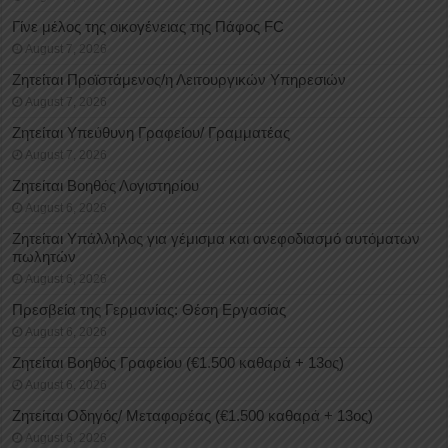
Γίνε μέλος της οικογένειας της Πάφος FC
August 7, 2026
Ζητείται Προϊστάμενος/η Λειτουργικών Υπηρεσιών
August 7, 2026
Ζητείται Υπεύθυνη Γραφείου/ Γραμματέας
August 7, 2026
Ζητείται Βοηθός Λογιστηρίου
August 6, 2026
Ζητείται Υπάλληλος για γέμισμα και ανεφοδιασμό αυτόματων
πωλητών
August 6, 2026
Πρεσβεία της Γερμανίας: Θέση Εργασίας
August 6, 2026
Ζητείται Βοηθός Γραφείου (€1.500 καθαρά + 13ος)
August 6, 2026
Ζητείται Οδηγός/ Μεταφορέας (€1.500 καθαρά + 13ος)
August 6, 2026