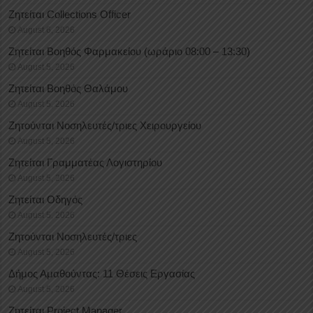
Ζητείται Collections Officer
August 6, 2026
Ζητείται Βοηθός Φαρμακείου (ωράριο 08:00 – 13:30)
August 5, 2026
Ζητείται Βοηθός Θαλάμου
August 5, 2026
Ζητούνται Νοσηλευτές/τριες Χειρουργείου
August 5, 2026
Ζητείται Γραμματέας Λογιστηρίου
August 5, 2026
Ζητείται Οδηγός
August 5, 2026
Ζητούνται Νοσηλευτές/τριες
August 5, 2026
Δήμος Αμαθούντας: 11 Θέσεις Εργασίας
August 5, 2026
Ζητείται Project Manager