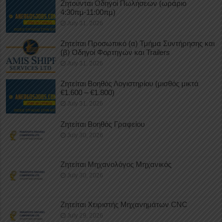
Ζητούνται Οδηγοί Πωλήσεων (ωράριο
4:30πμ-11:00πμ)
July 31, 2026
Ζητείται Προσωπικό (α) Τμήμα Συντήρησης και
(β) Οδηγοί Φορτηγών και Trailers
July 31, 2026
Ζητείται Βοηθός Λογιστηρίου (μισθός μικτά
€1.600 – €1.800)
July 31, 2026
Ζητείται Βοηθός Γραφείου
July 30, 2026
Ζητείται Μηχανολόγος Μηχανικός
July 30, 2026
Ζητείται Χειριστής Μηχανημάτων CNC
July 29, 2026