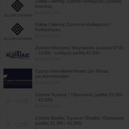
Gallop Catering: Ζητείται Λειτουργός Σχολικής
Καντίνας
July 23, 2026
Gallop Catering: Ζητούνται Καθαριστές /
Καθαρίστριες
July 23, 2026
Ζητείται Μάγειρας/ Μαγείρισσα (ωράριο 07:00
– 15:00) – καθαρός μισθός €1.600
July 23, 2026
Cyprus International Roads Ltd: Θέσεις
για Administration
July 21, 2026
Ζητείται Τεχνικός / Υδραυλικός (μισθός €1.500
– €2.000)
July 21, 2026
Ζητείται Βοηθός Τεχνικού / Βοηθός Υδραυλικού
(μισθός €1.300 – €1.600)