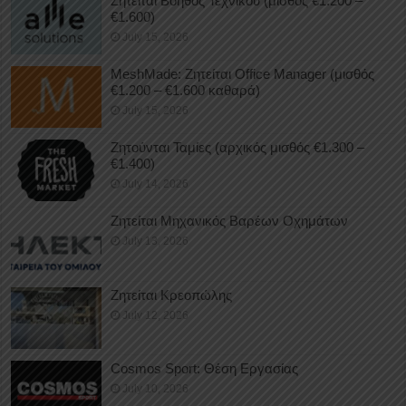
Ζητείται Βοηθός Τεχνικού (μισθός €1.200 –
€1.600)
July 15, 2026
MeshMade: Ζητείται Office Manager (μισθός
€1.200 – €1.600 καθαρά)
July 15, 2026
Ζητούνται Ταμίες (αρχικός μισθός €1.300 –
€1.400)
July 14, 2026
Ζητείται Μηχανικός Βαρέων Οχημάτων
July 13, 2026
Ζητείται Κρεοπώλης
July 12, 2026
Cosmos Sport: Θέση Εργασίας
July 10, 2026