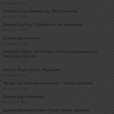
August 3, 2026
Παιδική Λέσχη Μοσφιλωτής: Θέση Εργασίας
August 3, 2026
Ζητείται Εργάτης/ Εργάτρια για την παραγωγή
August 3, 2026
Ζητείται Αρχιτέκτονας
August 3, 2026
Υπηρεσία Θήρας και Πανίδας: 1 Θέση Eργοδοτουμένου
Oρισμένου Xρόνου
August 3, 2026
Ζητείται Μηχανολόγος Μηχανικός
August 3, 2026
Ίδρυμα Έρευνας και Καινοτομίας: 2 Θέσεις Εργασίας
August 3, 2026
Ζητείται Δημοσιογράφος
August 3, 2026
Σχολική Εφορεία Λατσιών-Γερίου: Θέσεις εργασίας