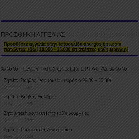
ΠΡΟΣΘΗΚΗ ΑΓΓΕΛΙΑΣ
Προσθέστε αγγελία στην ιστοσελίδα anergosjobs.com
πατώντας εδώ!
10.000 - 15.000 επισκέπτες καθημερινώς!
💫💫💫ΤΕΛΕΥΤΑΙΕΣ ΘΕΣΕΙΣ ΕΡΓΑΣΙΑΣ 💫💫💫
Ζητείται Βοηθός Φαρμακείου (ωράριο 08:00 – 13:30)
August 5, 2026
Ζητείται Βοηθός Θαλάμου
August 5, 2026
Ζητούνται Νοσηλευτές/τριες Χειρουργείου
August 5, 2026
Ζητείται Γραμματέας Λογιστηρίου
August 5, 2026