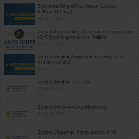
Ζητούνται Οδηγοί Πωλήσεων (ωράριο
4:30πμ-11:00πμ)
July 31, 2026
Ζητείται Προσωπικό (α) Τμήμα Συντήρησης και
(β) Οδηγοί Φορτηγών και Trailers
July 31, 2026
Ζητείται Βοηθός Λογιστηρίου (μισθός μικτά
€1.600 – €1.800)
July 31, 2026
Ζητείται Βοηθός Γραφείου
July 30, 2026
Ζητείται Μηχανολόγος Μηχανικός
July 30, 2026
Ζητείται Χειριστής Μηχανημάτων CNC