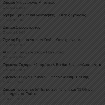
Ζητείται Μηχανολόγος Μηχανικός
August 3, 2026
Ίδρυμα Έρευνας και Καινοτομίας: 2 Θέσεις Εργασίας
August 3, 2026
Ζητείται Δημοσιογράφος
August 3, 2026
Σχολική Εφορεία Λατσιών-Γερίου: Θέσεις εργασίας
August 3, 2026
ΑΗΚ: 15 Θέσεις εργασίας – Παγκύπρια
August 3, 2026
Ζητούνται Ζαχαροπλάστης/τρια & Βοηθός Ζαχαροπλάστης/τρια
August 1, 2026
Ζητούνται Οδηγοί Πωλήσεων (ωράριο 4:30πμ-11:00πμ)
July 31, 2026
Ζητείται Προσωπικό (α) Τμήμα Συντήρησης και (β) Οδηγοί
Φορτηγών και Trailers
July 31, 2026