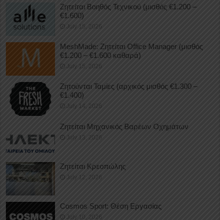
Ζητείται Βοηθός Τεχνικού (μισθός €1.200 –
€1.600)
July 15, 2026
MeshMade: Ζητείται Office Manager (μισθός
€1.200 – €1.600 καθαρά)
July 15, 2026
Ζητούνται Ταμίες (αρχικός μισθός €1.300 –
€1.400)
July 14, 2026
Ζητείται Μηχανικός Βαρέων Οχημάτων
July 13, 2026
Ζητείται Κρεοπώλης
July 12, 2026
Cosmos Sport: Θέση Εργασίας
July 10, 2026