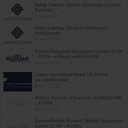
Gallop Catering: Ζητείται Λειτουργός Σχολικής
Καντίνας
July 23, 2026
Gallop Catering: Ζητούνται Καθαριστές /
Καθαρίστριες
July 23, 2026
Ζητείται Μάγειρας/ Μαγείρισσα (ωράριο 07:00
– 15:00) – καθαρός μισθός €1.600
July 23, 2026
Cyprus International Roads Ltd: Θέσεις
για Administration
July 21, 2026
Ζητείται Τεχνικός / Υδραυλικός (μισθός €1.500
– €2.000)
July 21, 2026
Ζητείται Βοηθός Τεχνικού / Βοηθός Υδραυλικού
(μισθός €1.300 – €1.600)