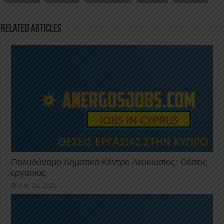
o
n
p
o
p
Related Articles
k
Πολυδύναμο Δημοτικό Κέντρο Λευκωσίας: Θέσεις
εργασίας
July 22, 2026