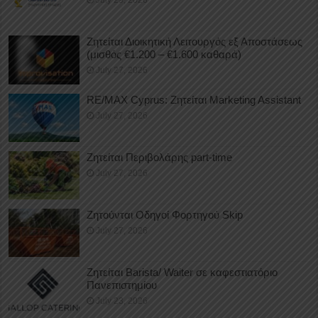
July 29, 2026
Ζητείται Διοικητική Λειτουργός εξ Αποστάσεως
(μισθός €1.200 – €1.600 καθαρά)
July 27, 2026
RE/MAX Cyprus: Ζητείται Marketing Assistant
July 27, 2026
Ζητείται Περιβολάρης part-time
July 27, 2026
Ζητούνται Οδηγοί Φορτηγού Skip
July 27, 2026
Ζητείται Barista/ Waiter σε καφεστιατόριο
Πανεπιστημίου
July 23, 2026