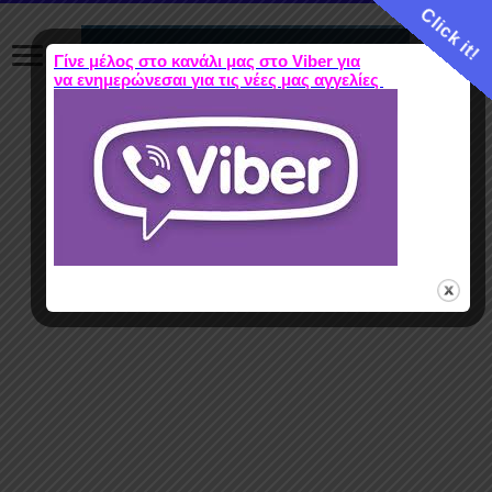
Click it!
Γίνε μέλος στο κανάλι μας στο Viber για
να ενημερώνεσαι για τις νέες μας αγγελίες