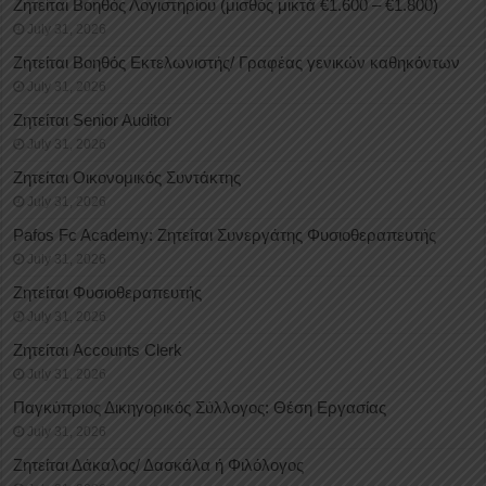
Ζητείται Βοηθός Λογιστηρίου (μισθός μικτά €1.600 – €1.800)
July 31, 2026
Ζητείται Βοηθός Εκτελωνιστής/ Γραφέας γενικών καθηκόντων
July 31, 2026
Ζητείται Senior Auditor
July 31, 2026
Ζητείται Οικονομικός Συντάκτης
July 31, 2026
Pafos Fc Academy: Ζητείται Συνεργάτης Φυσιοθεραπευτής
July 31, 2026
Ζητείται Φυσιοθεραπευτής
July 31, 2026
Ζητείται Accounts Clerk
July 31, 2026
Παγκύπριος Δικηγορικός Σύλλογος: Θέση Εργασίας
July 31, 2026
Ζητείται Δάκαλος/ Δασκάλα ή Φιλόλογος