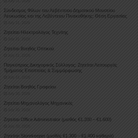
July 31, 2026
Σύνδεσμος Φίλων του Λεβέντειου Δημοτικού Μουσείου
Λευκωσίας και της Λεβέντειου Πινακοθήκης: Θέση Εργασίας
July 31, 2026
Ζητείται Ηλεκτρολόγος Τεχνίτης
July 31, 2026
Ζητείται Βοηθός Οπτικού
July 31, 2026
Παγκύπριος Δικηγορικός Σύλλογος: Ζητείται Λειτουργός
Τμήματος Εποπτείας & Συμμόρφωσης
July 31, 2026
Ζητείται Βοηθός Γραφείου
July 30, 2026
Ζητείται Μηχανολόγος Μηχανικός
July 30, 2026
Ζητείται Office Administrator (μισθός €1.200 – €1.600)
July 30, 2026
Ζητείται Storekeeper (μισθός €1.300 – €1.400 καθαρά)