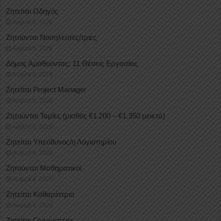
Ζητείται Οδηγός
August 5, 2026
Ζητούνται Νοσηλευτές/τριες
August 5, 2026
Δήμος Αμαθούντας: 11 Θέσεις Εργασίας
August 5, 2026
Ζητείται Project Manager
August 5, 2026
Ζητούνται Ταμίες (μισθός €1.200 – €1.350 μεικτά)
August 5, 2026
Ζητείται Υπεύθυνος/η Λογιστηρίου
August 4, 2026
Ζητούνται Μαθηματικοί
August 4, 2026
Ζητείται Καθαρίστρια
August 4, 2026
Ζητείται Γραμματέας