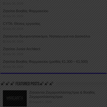
July 30, 2026
Ζητείται Βοηθός Φαρμακείου
July 30, 2026
CYTA: Θέσεις εργασίας
July 30, 2026
Ζητούνται Βρεφονηπιοκόμοι, Νηπιαγωγοί και Δασκάλοι
July 30, 2026
Ζητείται Junior Architect
July 30, 2026
Ζητείται Βοηθός Φαρμακείου (μισθός €1.300 – €1.500)
July 30, 2026
🌠🌠🌠 FEATURED POSTS🌠🌠🌠
Ζητούνται Ζαχαροπλάστης/τρια & Βοηθός
Ζαχαροπλάστης/τρια
August 1, 2026