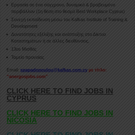
Εργασία σε ένα σύγχρονο, δυναμικό & βραβευμένο
περιβάλλον (1η θέση στο θεσμό Best Workplace Cyprus)
Συνεχή εκπαίδευση μέσω του Kafkas Institute of Training &
Development
Δυνατότητες εξέλιξης και ανάπτυξης στο Δίκτυο
Καταστημάτων ή σε άλλες διευθύνσεις.
13os Μισθός
Ταμείο προνοίας
Email:
spapadopoulou@kafkas.com.cy
με τίτλο:
“anergosjobs.com”
CLICK HERE TO FIND JOBS IN
CYPRUS
CLICK HERE TO FIND JOBS IN
NICOSIA
CLICK HERE TO FIND JOBS IN