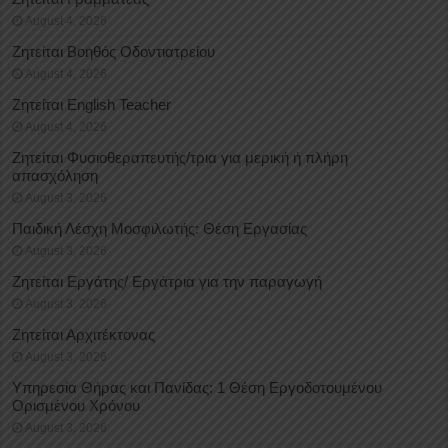
August 4, 2026
Ζητείται Βοηθός Οδοντιατρείου
August 4, 2026
Ζητείται English Teacher
August 4, 2026
Ζητείται Φυσιοθεραπευτής/τρια για μερική ή πλήρη
απασχόληση
August 3, 2026
Παιδική Λέσχη Μοσφιλωτής: Θέση Εργασίας
August 3, 2026
Ζητείται Εργάτης/ Εργάτρια για την παραγωγή
August 3, 2026
Ζητείται Αρχιτέκτονας
August 3, 2026
Υπηρεσία Θήρας και Πανίδας: 1 Θέση Eργοδοτουμένου
Oρισμένου Xρόνου
August 3, 2026