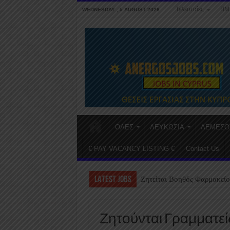
Τελευταίες
ΤΙΜ
WEDNESDAY , 5 AUGUST 2026
ΟΛΕΣ
ΛΕΥΚΩΣΙΑ
ΛΕΜΕΣΟ
€ PAY VACANCY LISTING €
Contact Us
LATEST JOBS
Ζητείται Βοηθός Φαρμακείο
Ζητούνται Γραμματεί