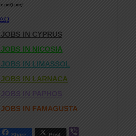
ε μαζί μας!
ΕΔΩ
 JOBS IN CYPRUS
 JOBS IN NICOSIA
 JOBS IN LIMASSOL
 JOBS IN LARNACA
 JOBS IN PAPHOS
D JOBS IN FAMAGUSTA
r
Vi
Share
Post