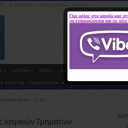
ΕΣ
► Submit Job – Υποβολή Αγγελίας ◄
Contact Us
Γίνε μέλος στο κανάλι μας στ
να ενημερώνεσαι για τις νέες
Σ
ΛΑΡΝΑΚΑ
ΠΑΦΟΣ
ΑΜΜΟΧΩΣΤΟΣ
WORK FROM HO
► Submit Job – Υποβολή Αγγελίας ◄
υ (ωράριο 08:00 – 13:30)
ΚΑ
ς Ιατρικών Τμημάτων