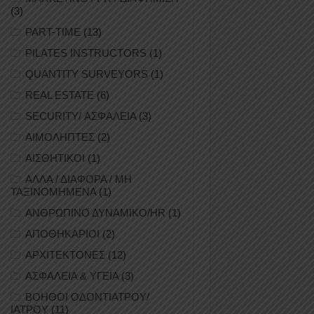
(3)
PART-TIME
(13)
PILATES INSTRUCTORS
(1)
QUANTITY SURVEYORS
(1)
REAL ESTATE
(6)
SECURITY/ ΑΣΦΑΛΕΙΑ
(3)
ΑΙΜΟΛΗΠΤΕΣ
(2)
ΑΙΣΘΗΤΙΚΟΙ
(1)
ΑΛΛΑ / ΔΙΑΦΟΡΑ / ΜΗ
ΤΑΞΙΝΟΜΗΜΕΝΑ
(1)
ΑΝΘΡΩΠΙΝΟ ΔΥΝΑΜΙΚΟ/HR
(1)
ΑΠΟΘΗΚΑΡΙΟΙ
(2)
ΑΡΧΙΤΕΚΤΟΝΕΣ
(12)
ΑΣΦΑΛΕΙΑ & ΥΓΕΙΑ
(3)
ΒΟΗΘΟΙ ΟΔΟΝΤΙΑΤΡΟΥ/
ΙΑΤΡΟΥ
(11)