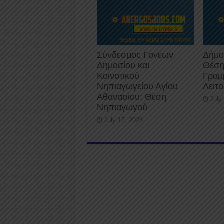
Σύνδεσμος Γονέων
Δήμο
Δημοσίου και
Θέση
Κοινοτικού
Γραμ
Νηπιαγωγείου Αγίου
Λειτ
Αθανασίου: Θέση
July
Νηπιαγωγού
July 17, 2026