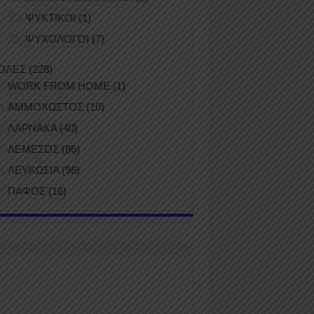
ΨΥΚΤΙΚΟΙ
(1)
ΨΥΧΟΛΟΓΟΙ
(7)
ΟΛΕΣ
(228)
WORK FROM HOME
(1)
ΑΜΜΟΧΩΣΤΟΣ
(10)
ΛΑΡΝΑΚΑ
(40)
ΛΕΜΕΣΟΣ
(86)
ΛΕΥΚΩΣΙΑ
(96)
ΠΑΦΟΣ
(16)