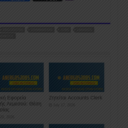
n
b
er
ERGODOTISI
GRAMMATEAS
JOBS
LIMASSOL
ΛΕΜΕΣΌΣ
ική Εφορεία
Ζητείται Accounts Clerk
κής Λεμεσού: Θέση
July 17, 2026
σίας
 20, 2026