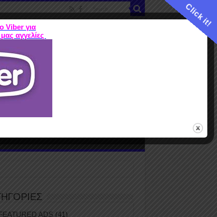
Click it!
ο Viber για
 μας αγγελίες
ME
FEATURED ADS
ΤΙΜΕΣ
Terms
ΤΗΓΟΡΙΕΣ
FEATURED ADS
(41)