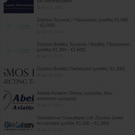
για Administration
July 21, 2026
Ζητείται Τεχνικός / Υδραυλικός (μισθός €1.500
– €2.000)
July 21, 2026
Ζητείται Βοηθός Τεχνικού / Βοηθός Υδραυλικού
(μισθός €1.300 – €1.600)
July 21, 2026
Ζητείται Βοηθός Παιδιάτρου (μισθός: €1.200)
July 18, 2026
Abelair Aviation: Θέσεις εργασίας (δεν
απαιτείται εμπειρία)
July 17, 2026
Globalserve Consultants Ltd: Ζητείται Junior
Accountant (μισθός €1.200 – €1.300)
July 17, 2026