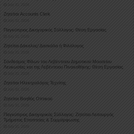
July 31, 2026
Ζητείται Accounts Clerk
July 31, 2026
Παγκύπριος Δικηγορικός Σύλλογος: Θέση Εργασίας
July 31, 2026
Ζητείται Δάκαλος/ Δασκάλα ή Φιλόλογος
July 31, 2026
Σύνδεσμος Φίλων του Λεβέντειου Δημοτικού Μουσείου
Λευκωσίας και της Λεβέντειου Πινακοθήκης: Θέση Εργασίας
July 31, 2026
Ζητείται Ηλεκτρολόγος Τεχνίτης
July 31, 2026
Ζητείται Βοηθός Οπτικού
July 31, 2026
Παγκύπριος Δικηγορικός Σύλλογος: Ζητείται Λειτουργός
Τμήματος Εποπτείας & Συμμόρφωσης
July 31, 2026