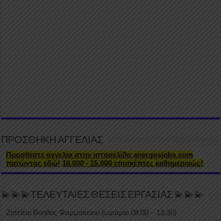
ΠΡΟΣΘΗΚΗ ΑΓΓΕΛΙΑΣ
Προσθέστε αγγελία στην ιστοσελίδα anergosjobs.com
πατώντας εδώ!
10.000 - 15.000 επισκέπτες καθημερινώς!
💫💫💫ΤΕΛΕΥΤΑΙΕΣ ΘΕΣΕΙΣ ΕΡΓΑΣΙΑΣ 💫💫💫
Ζητείται Βοηθός Φαρμακείου (ωράριο 08:00 – 13:30)