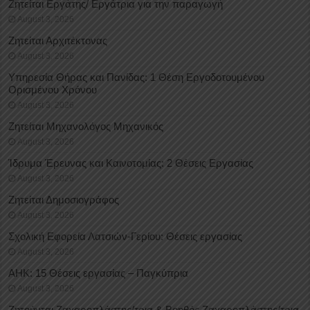
Ζητείται Εργάτης/ Εργάτρια για την παραγωγή
August 3, 2026
Ζητείται Αρχιτέκτονας
August 3, 2026
Υπηρεσία Θήρας και Πανίδας: 1 Θέση Eργοδοτουμένου
Oρισμένου Xρόνου
August 3, 2026
Ζητείται Μηχανολόγος Μηχανικός
August 3, 2026
Ίδρυμα Έρευνας και Καινοτομίας: 2 Θέσεις Εργασίας
August 3, 2026
Ζητείται Δημοσιογράφος
August 3, 2026
Σχολική Εφορεία Λατσιών-Γερίου: Θέσεις εργασίας
August 3, 2026
ΑΗΚ: 15 Θέσεις εργασίας – Παγκύπρια
August 3, 2026
Ζητούνται Ζαχαροπλάστης/τρια & Βοηθός Ζαχαροπλάστης/τρια