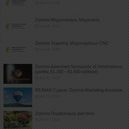
July 30, 2026
Ζητείται Μηχανολόγος Μηχανικός
July 30, 2026
Ζητείται Χειριστής Μηχανημάτων CNC
July 29, 2026
Ζητείται Διοικητική Λειτουργός εξ Αποστάσεως
(μισθός €1.200 – €1.600 καθαρά)
July 27, 2026
RE/MAX Cyprus: Ζητείται Marketing Assistant
July 27, 2026
Ζητείται Περιβολάρης part-time
July 27, 2026