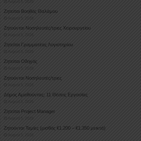
August 5, 2026
Ζητείται Βοηθός Θαλάμου
August 5, 2026
Ζητούνται Νοσηλευτές/τριες Χειρουργείου
August 5, 2026
Ζητείται Γραμματέας Λογιστηρίου
August 5, 2026
Ζητείται Οδηγός
August 5, 2026
Ζητούνται Νοσηλευτές/τριες
August 5, 2026
Δήμος Αμαθούντας: 11 Θέσεις Εργασίας
August 5, 2026
Ζητείται Project Manager
August 5, 2026
Ζητούνται Ταμίες (μισθός €1.200 – €1.350 μεικτά)
August 5, 2026