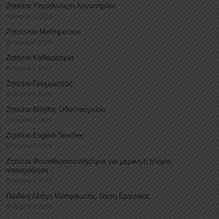
Ζητείται Υπεύθυνος/η Λογιστηρίου
August 4, 2026
Ζητούνται Μαθηματικοί
August 4, 2026
Ζητείται Καθαρίστρια
August 4, 2026
Ζητείται Γραμματέας
August 4, 2026
Ζητείται Βοηθός Οδοντιατρείου
August 4, 2026
Ζητείται English Teacher
August 4, 2026
Ζητείται Φυσιοθεραπευτής/τρια για μερική ή πλήρη
απασχόληση
August 3, 2026
Παιδική Λέσχη Μοσφιλωτής: Θέση Εργασίας
August 3, 2026