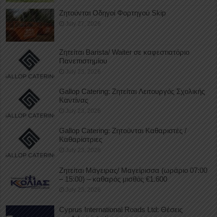
Ζητούνται Οδηγοί Φορτηγού Skip
July 27, 2026
Ζητείται Barista/ Waiter σε καφεστιατόριο
Πανεπιστημίου
July 23, 2026
Gallop Catering: Ζητείται Λειτουργός Σχολικής
Καντίνας
July 23, 2026
Gallop Catering: Ζητούνται Καθαριστές /
Καθαρίστριες
July 23, 2026
Ζητείται Μάγειρας/ Μαγείρισσα (ωράριο 07:00
– 15:00) – καθαρός μισθός €1.600
July 23, 2026
Cyprus International Roads Ltd: Θέσεις