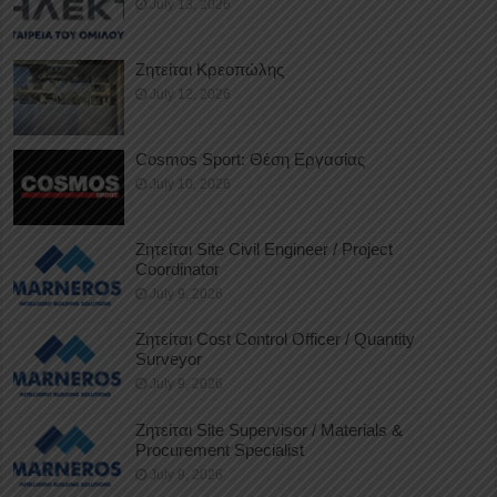
July 13, 2026
Ζητείται Κρεοπώλης
July 12, 2026
Cosmos Sport: Θέση Εργασίας
July 10, 2026
Ζητείται Site Civil Engineer / Project
Coordinator
July 9, 2026
Ζητείται Cost Control Officer / Quantity
Surveyor
July 9, 2026
Ζητείται Site Supervisor / Materials &
Procurement Specialist
July 9, 2026