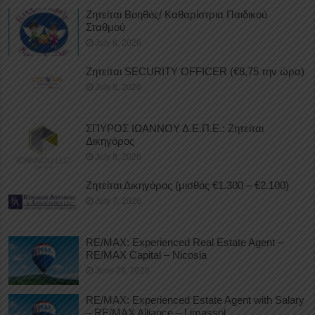
Ζητείται Βοηθός/ Καθαρίστρια Παιδικού
Σταθμού
July 8, 2026
Ζητείται SECURITY OFFICER (€8,75 την ώρα)
July 8, 2026
ΣΠΥΡΟΣ ΙΩΑΝΝΟΥ Δ.Ε.Π.Ε.: Ζητείται
Δικηγόρος
July 8, 2026
Ζητείται Δικηγόρος (μισθός €1.300 – €2.100)
July 7, 2026
RE/MAX: Experienced Real Estate Agent –
RE/MAX Capital – Nicosia
June 29, 2026
RE/MAX: Experienced Estate Agent with Salary
– RE/MAX Alliance – Limassol