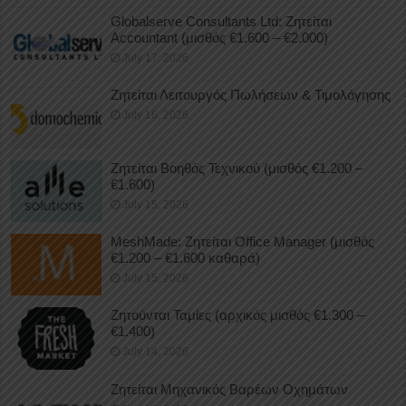
Globalserve Consultants Ltd: Ζητείται
Accountant (μισθός €1.600 – €2.000)
July 17, 2026
Ζητείται Λειτουργός Πωλήσεων & Τιμολόγησης
July 16, 2026
Ζητείται Βοηθός Τεχνικού (μισθός €1.200 –
€1.600)
July 15, 2026
MeshMade: Ζητείται Office Manager (μισθός
€1.200 – €1.600 καθαρά)
July 15, 2026
Ζητούνται Ταμίες (αρχικός μισθός €1.300 –
€1.400)
July 14, 2026
Ζητείται Μηχανικός Βαρέων Οχημάτων