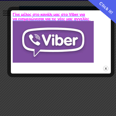
Click it!
Γίνε μέλος στο κανάλι μας στο Viber για
να ενημερώνεσαι για τις νέες μας αγγελίες