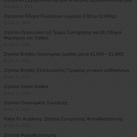
August 1, 2026
Ζητούνται Οδηγοί Πωλήσεων (ωράριο 4:30πμ-11:00πμ)
July 31, 2026
Ζητείται Προσωπικό (α) Τμήμα Συντήρησης και (β) Οδηγοί
Φορτηγών και Trailers
July 31, 2026
Ζητείται Βοηθός Λογιστηρίου (μισθός μικτά €1.600 – €1.800)
July 31, 2026
Ζητείται Βοηθός Εκτελωνιστής/ Γραφέας γενικών καθηκόντων
July 31, 2026
Ζητείται Senior Auditor
July 31, 2026
Ζητείται Οικονομικός Συντάκτης
July 31, 2026
Pafos Fc Academy: Ζητείται Συνεργάτης Φυσιοθεραπευτής
July 31, 2026
Ζητείται Φυσιοθεραπευτής