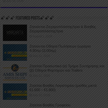
July 30, 2026
🌠🌠🌠 FEATURED POSTS🌠🌠🌠
Ζητούνται Ζαχαροπλάστης/τρια & Βοηθός
Ζαχαροπλάστης/τρια
August 1, 2026
Ζητούνται Οδηγοί Πωλήσεων (ωράριο
4:30πμ-11:00πμ)
July 31, 2026
Ζητείται Προσωπικό (α) Τμήμα Συντήρησης και
(β) Οδηγοί Φορτηγών και Trailers
July 31, 2026
Ζητείται Βοηθός Λογιστηρίου (μισθός μικτά
€1.600 – €1.800)
July 31, 2026
Ζητείται Βοηθός Γραφείου