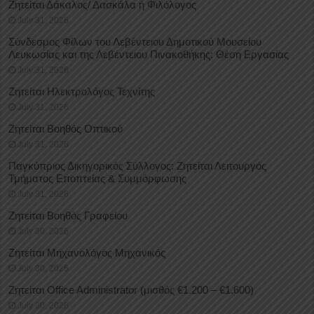
Ζητείται Δάκαλος/ Δασκάλα ή Φιλόλογος
July 31, 2026
Σύνδεσμος Φίλων του Λεβέντειου Δημοτικού Μουσείου
Λευκωσίας και της Λεβέντειου Πινακοθήκης: Θέση Εργασίας
July 31, 2026
Ζητείται Ηλεκτρολόγος Τεχνίτης
July 31, 2026
Ζητείται Βοηθός Οπτικού
July 31, 2026
Παγκύπριος Δικηγορικός Σύλλογος: Ζητείται Λειτουργός
Τμήματος Εποπτείας & Συμμόρφωσης
July 31, 2026
Ζητείται Βοηθός Γραφείου
July 30, 2026
Ζητείται Μηχανολόγος Μηχανικός
July 30, 2026
Ζητείται Office Administrator (μισθός €1.200 – €1.600)
July 30, 2026