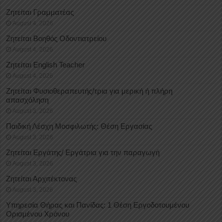
Ζητείται Γραμματέας
August 4, 2026
Ζητείται Βοηθός Οδοντιατρείου
August 4, 2026
Ζητείται English Teacher
August 4, 2026
Ζητείται Φυσιοθεραπευτής/τρια για μερική ή πλήρη
απασχόληση
August 3, 2026
Παιδική Λέσχη Μοσφιλωτής: Θέση Εργασίας
August 3, 2026
Ζητείται Εργάτης/ Εργάτρια για την παραγωγή
August 3, 2026
Ζητείται Αρχιτέκτονας
August 3, 2026
Υπηρεσία Θήρας και Πανίδας: 1 Θέση Eργοδοτουμένου
Oρισμένου Xρόνου