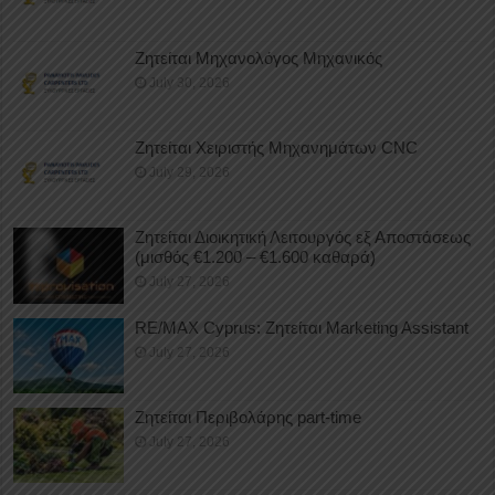
Ζητείται Μηχανολόγος Μηχανικός
July 30, 2026
Ζητείται Χειριστής Μηχανημάτων CNC
July 29, 2026
Ζητείται Διοικητική Λειτουργός εξ Αποστάσεως
(μισθός €1.200 – €1.600 καθαρά)
July 27, 2026
RE/MAX Cyprus: Ζητείται Marketing Assistant
July 27, 2026
Ζητείται Περιβολάρης part-time
July 27, 2026