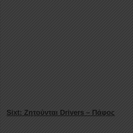
Sixt: Ζητούνται Drivers – Πάφος