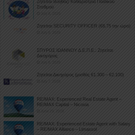
Ζητείται Βοηθός/ Καθαρίστρια Παιδικού
Σταθμού
July 8, 2026
Ζητείται SECURITY OFFICER (€8,75 την ώρα)
July 8, 2026
ΣΠΥΡΟΣ ΙΩΑΝΝΟΥ Δ.Ε.Π.Ε.: Ζητείται
Δικηγόρος
July 8, 2026
Ζητείται Δικηγόρος (μισθός €1.300 – €2.100)
July 7, 2026
RE/MAX: Experienced Real Estate Agent –
RE/MAX Capital – Nicosia
June 29, 2026
RE/MAX: Experienced Estate Agent with Salary
– RE/MAX Alliance – Limassol