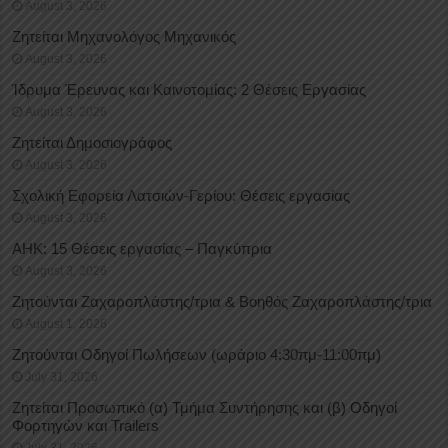
August 3, 2026
Ζητείται Μηχανολόγος Μηχανικός
August 3, 2026
Ίδρυμα Έρευνας και Καινοτομίας: 2 Θέσεις Εργασίας
August 3, 2026
Ζητείται Δημοσιογράφος
August 3, 2026
Σχολική Εφορεία Λατσιών-Γερίου: Θέσεις εργασίας
August 3, 2026
ΑΗΚ: 15 Θέσεις εργασίας – Παγκύπρια
August 3, 2026
Ζητούνται Ζαχαροπλάστης/τρια & Βοηθός Ζαχαροπλάστης/τρια
August 1, 2026
Ζητούνται Οδηγοί Πωλήσεων (ωράριο 4:30πμ-11:00πμ)
July 31, 2026
Ζητείται Προσωπικό (α) Τμήμα Συντήρησης και (β) Οδηγοί
Φορτηγών και Trailers
July 31, 2026