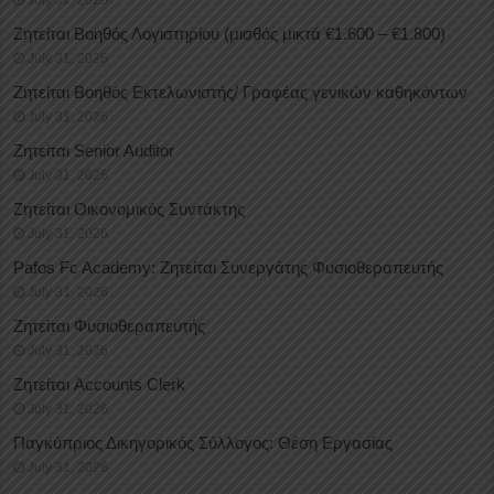
Ζητείται Βοηθός Λογιστηρίου (μισθός μικτά €1.600 – €1.800)
July 31, 2026
Ζητείται Βοηθός Εκτελωνιστής/ Γραφέας γενικών καθηκόντων
July 31, 2026
Ζητείται Senior Auditor
July 31, 2026
Ζητείται Οικονομικός Συντάκτης
July 31, 2026
Pafos Fc Academy: Ζητείται Συνεργάτης Φυσιοθεραπευτής
July 31, 2026
Ζητείται Φυσιοθεραπευτής
July 31, 2026
Ζητείται Accounts Clerk
July 31, 2026
Παγκύπριος Δικηγορικός Σύλλογος: Θέση Εργασίας
July 31, 2026