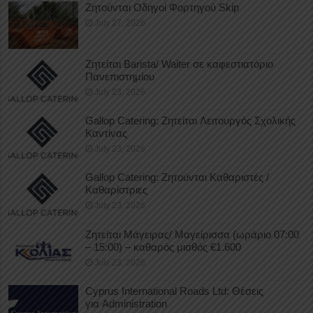
Ζητούνται Οδηγοί Φορτηγού Skip
July 27, 2026
Ζητείται Barista/ Waiter σε καφεστιατόριο
Πανεπιστημίου
July 23, 2026
Gallop Catering: Ζητείται Λειτουργός Σχολικής
Καντίνας
July 23, 2026
Gallop Catering: Ζητούνται Καθαριστές /
Καθαρίστριες
July 23, 2026
Ζητείται Μάγειρας/ Μαγείρισσα (ωράριο 07:00
– 15:00) – καθαρός μισθός €1.600
July 23, 2026
Cyprus International Roads Ltd: Θέσεις
για Administration