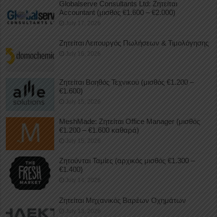
Globalserve Consultants Ltd: Ζητείται
Accountant (μισθός €1.600 – €2.000)
July 17, 2026
Ζητείται Λειτουργός Πωλήσεων & Τιμολόγησης
July 16, 2026
Ζητείται Βοηθός Τεχνικού (μισθός €1.200 –
€1.600)
July 15, 2026
MeshMade: Ζητείται Office Manager (μισθός
€1.200 – €1.600 καθαρά)
July 15, 2026
Ζητούνται Ταμίες (αρχικός μισθός €1.300 –
€1.400)
July 14, 2026
Ζητείται Μηχανικός Βαρέων Οχημάτων
July 13, 2026