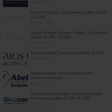
July 21, 2026
Ζητείται Τεχνικός / Υδραυλικός (μισθός €1.500
– €2.000)
July 21, 2026
Ζητείται Βοηθός Τεχνικού / Βοηθός Υδραυλικού
(μισθός €1.300 – €1.600)
July 21, 2026
Ζητείται Βοηθός Παιδιάτρου (μισθός: €1.200)
July 18, 2026
Abelair Aviation: Θέσεις εργασίας (δεν
απαιτείται εμπειρία)
July 17, 2026
Globalserve Consultants Ltd: Ζητείται Junior
Accountant (μισθός €1.200 – €1.300)
July 17, 2026