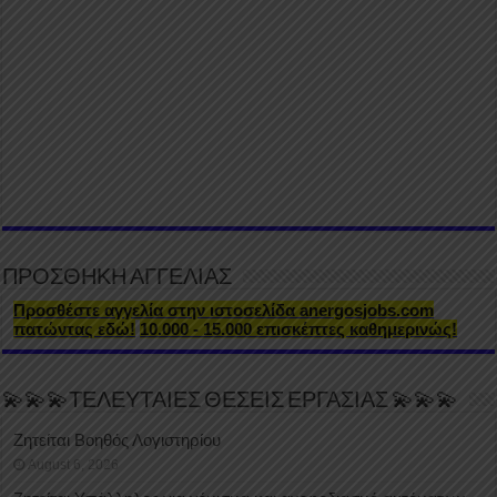
ΠΡΟΣΘΗΚΗ ΑΓΓΕΛΙΑΣ
Προσθέστε αγγελία στην ιστοσελίδα anergosjobs.com
πατώντας εδώ!
10.000 - 15.000 επισκέπτες καθημερινώς!
💫💫💫ΤΕΛΕΥΤΑΙΕΣ ΘΕΣΕΙΣ ΕΡΓΑΣΙΑΣ 💫💫💫
Ζητείται Βοηθός Λογιστηρίου
August 6, 2026