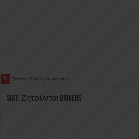
Ζητείται Υπάλληλος για γέμισμα και ανεφοδιασμό αυτόματων πω
Sixt: Ζητούνται Drivers