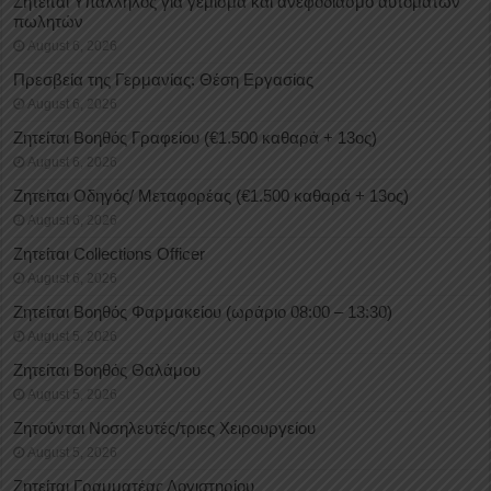
Ζητείται Υπάλληλος για γέμισμα και ανεφοδιασμό αυτόματων
πωλητών
August 6, 2026
Πρεσβεία της Γερμανίας: Θέση Εργασίας
August 6, 2026
Ζητείται Βοηθός Γραφείου (€1.500 καθαρά + 13ος)
August 6, 2026
Ζητείται Οδηγός/ Μεταφορέας (€1.500 καθαρά + 13ος)
August 6, 2026
Ζητείται Collections Officer
August 6, 2026
Ζητείται Βοηθός Φαρμακείου (ωράριο 08:00 – 13:30)
August 5, 2026
Ζητείται Βοηθός Θαλάμου
August 5, 2026
Ζητούνται Νοσηλευτές/τριες Χειρουργείου
August 5, 2026
Ζητείται Γραμματέας Λογιστηρίου