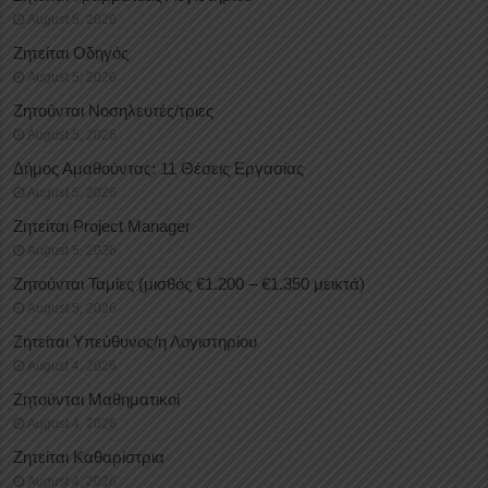
August 5, 2026
Ζητείται Οδηγός
August 5, 2026
Ζητούνται Νοσηλευτές/τριες
August 5, 2026
Δήμος Αμαθούντας: 11 Θέσεις Εργασίας
August 5, 2026
Ζητείται Project Manager
August 5, 2026
Ζητούνται Ταμίες (μισθός €1.200 – €1.350 μεικτά)
August 5, 2026
Ζητείται Υπεύθυνος/η Λογιστηρίου
August 4, 2026
Ζητούνται Μαθηματικοί
August 4, 2026
Ζητείται Καθαρίστρια
August 4, 2026