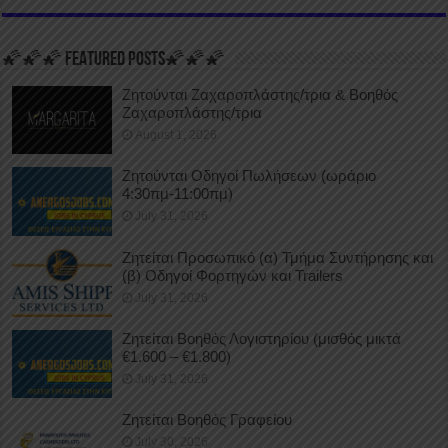
🌠🌠🌠 FEATURED POSTS🌠🌠🌠
Ζητούνται Ζαχαροπλάστης/τρια & Βοηθός
Ζαχαροπλάστης/τρια
August 1, 2026
Ζητούνται Οδηγοί Πωλήσεων (ωράριο
4:30πμ-11:00πμ)
July 31, 2026
Ζητείται Προσωπικό (α) Τμήμα Συντήρησης και
(β) Οδηγοί Φορτηγών και Trailers
July 31, 2026
Ζητείται Βοηθός Λογιστηρίου (μισθός μικτά
€1.600 – €1.800)
July 31, 2026
Ζητείται Βοηθός Γραφείου
July 30, 2026