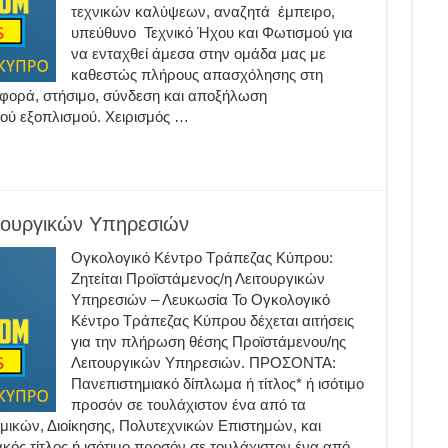
τεχνικών καλύψεων, αναζητά έμπειρο,
υπεύθυνο Τεχνικό Ήχου και Φωτισμού για
να ενταχθεί άμεσα στην ομάδα μας με
καθεστώς πλήρους απασχόλησης στη
αφορά, στήσιμο, σύνδεση και αποξήλωση
κού εξοπλισμού. Χειρισμός …
ιτουργικών Υπηρεσιών
Ογκολογικό Κέντρο Τράπεζας Κύπρου:
Ζητείται Προϊστάμενος/η Λειτουργικών
Υπηρεσιών – Λευκωσία Το Ογκολογικό
Κέντρο Τράπεζας Κύπρου δέχεται αιτήσεις
για την πλήρωση θέσης Προϊστάμενου/ης
Λειτουργικών Υπηρεσιών. ΠΡΟΣΟΝΤΑ:
Πανεπιστημιακό δίπλωμα ή τίτλος* ή ισότιμο
προσόν σε τουλάχιστον ένα από τα
μικών, Διοίκησης, Πολυτεχνικών Επιστημών, και
ς τίτλος ή ισότιμο προσόν σε τουλάχιστον ένα από