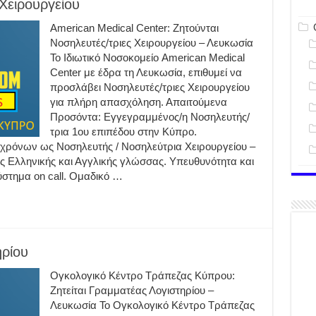
Χειρουργείου
American Medical Center: Ζητούνται
Νοσηλευτές/τριες Χειρουργείου – Λευκωσία
Το Ιδιωτικό Νοσοκομείο American Medical
Center με έδρα τη Λευκωσία, επιθυμεί να
προσλάβει Νοσηλευτές/τριες Χειρουργείου
για πλήρη απασχόληση. Απαιτούμενα
Προσόντα: Εγγεγραμμένος/η Νοσηλευτής/
τρια 1ου επιπέδου στην Κύπρο.
 χρόνων ως Νοσηλευτής / Νοσηλεύτρια Χειρουργείου –
ης Ελληνικής και Αγγλικής γλώσσας. Υπευθυνότητα και
ύστημα on call. Ομαδικό …
ηρίου
Ογκολογικό Κέντρο Τράπεζας Κύπρου:
Ζητείται Γραμματέας Λογιστηρίου –
Λευκωσία Το Ογκολογικό Κέντρο Τράπεζας