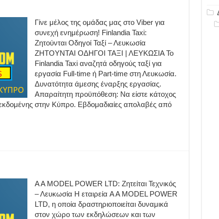
Γίνε μέλος της ομάδας μας στο Viber για
συνεχή ενημέρωση! Finlandia Taxi:
Ζητούνται Οδηγοί Ταξί – Λευκωσία
ΖΗΤΟΥΝΤΑΙ ΟΔΗΓΟΙ ΤΑΞΙ | ΛΕΥΚΩΣΙΑ Το
Finlandia Taxi αναζητά οδηγούς ταξί για
εργασία Full-time ή Part-time στη Λευκωσία.
Δυνατότητα άμεσης έναρξης εργασίας.
Απαραίτητη προϋπόθεση: Να είστε κάτοχος
 εκδομένης στην Κύπρο. Εβδομαδιαίες απολαβές από
A A MODEL POWER LTD: Ζητείται Τεχνικός
– Λευκωσία Η εταιρεία A A MODEL POWER
LTD, η οποία δραστηριοποιείται δυναμικά
στον χώρο των εκδηλώσεων και των