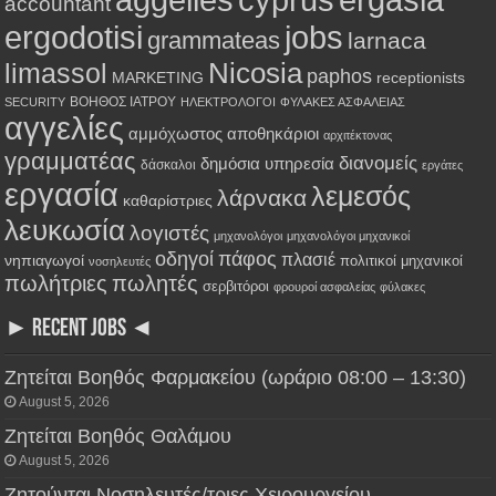
accountant
ergodotisi
jobs
grammateas
larnaca
Nicosia
limassol
paphos
MARKETING
receptionists
ΒΟΗΘΟΣ ΙΑΤΡΟΥ
SECURITY
ΗΛΕΚΤΡΟΛΟΓΟΙ
ΦΥΛΑΚΕΣ ΑΣΦΑΛΕΙΑΣ
αγγελίες
αμμόχωστος
αποθηκάριοι
αρχιτέκτονας
γραμματέας
διανομείς
δημόσια υπηρεσία
δάσκαλοι
εργάτες
εργασία
λεμεσός
λάρνακα
καθαρίστριες
λευκωσία
λογιστές
μηχανολόγοι
μηχανολόγοι μηχανικοί
οδηγοί
πάφος
πλασιέ
νηπιαγωγοί
πολιτικοί μηχανικοί
νοσηλευτές
πωλήτριες
πωλητές
σερβιτόροι
φρουροί ασφαλείας
φύλακες
► RECENT JOBS ◄
Ζητείται Βοηθός Φαρμακείου (ωράριο 08:00 – 13:30)
August 5, 2026
Ζητείται Βοηθός Θαλάμου
August 5, 2026
Ζητούνται Νοσηλευτές/τριες Χειρουργείου