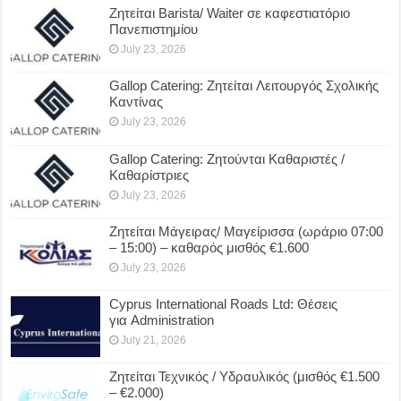
Ζητείται Barista/ Waiter σε καφεστιατόριο
Πανεπιστημίου
July 23, 2026
Gallop Catering: Ζητείται Λειτουργός Σχολικής
Καντίνας
July 23, 2026
Gallop Catering: Ζητούνται Καθαριστές /
Καθαρίστριες
July 23, 2026
Ζητείται Μάγειρας/ Μαγείρισσα (ωράριο 07:00
– 15:00) – καθαρός μισθός €1.600
July 23, 2026
Cyprus International Roads Ltd: Θέσεις
για Administration
July 21, 2026
Ζητείται Τεχνικός / Υδραυλικός (μισθός €1.500
– €2.000)