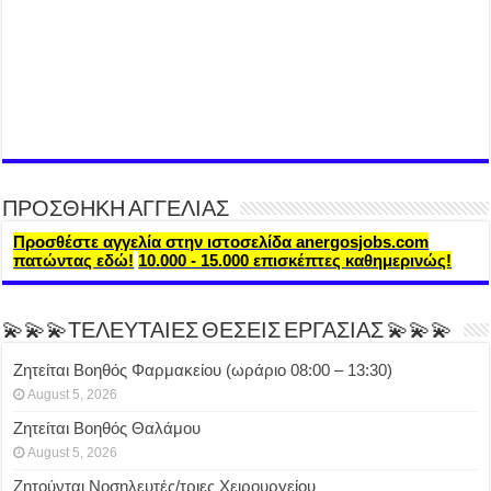
ΠΡΟΣΘΗΚΗ ΑΓΓΕΛΙΑΣ
Προσθέστε αγγελία στην ιστοσελίδα anergosjobs.com
πατώντας εδώ!
10.000 - 15.000 επισκέπτες καθημερινώς!
💫💫💫ΤΕΛΕΥΤΑΙΕΣ ΘΕΣΕΙΣ ΕΡΓΑΣΙΑΣ 💫💫💫
Ζητείται Βοηθός Φαρμακείου (ωράριο 08:00 – 13:30)
August 5, 2026
Ζητείται Βοηθός Θαλάμου
August 5, 2026
Ζητούνται Νοσηλευτές/τριες Χειρουργείου