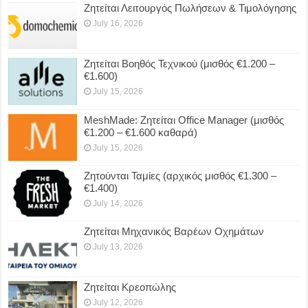
Ζητείται Λειτουργός Πωλήσεων & Τιμολόγησης
July 16, 2026
Ζητείται Βοηθός Τεχνικού (μισθός €1.200 –
€1.600)
July 15, 2026
MeshMade: Ζητείται Office Manager (μισθός
€1.200 – €1.600 καθαρά)
July 15, 2026
Ζητούνται Ταμίες (αρχικός μισθός €1.300 –
€1.400)
July 14, 2026
Ζητείται Μηχανικός Βαρέων Οχημάτων
July 13, 2026
Ζητείται Κρεοπώλης
July 12, 2026