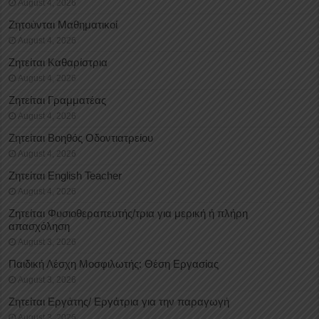
August 4, 2026
Ζητούνται Μαθηματικοί
August 4, 2026
Ζητείται Καθαρίστρια
August 4, 2026
Ζητείται Γραμματέας
August 4, 2026
Ζητείται Βοηθός Οδοντιατρείου
August 4, 2026
Ζητείται English Teacher
August 4, 2026
Ζητείται Φυσιοθεραπευτής/τρια για μερική ή πλήρη
απασχόληση
August 3, 2026
Παιδική Λέσχη Μοσφιλωτής: Θέση Εργασίας
August 3, 2026
Ζητείται Εργάτης/ Εργάτρια για την παραγωγή
August 3, 2026