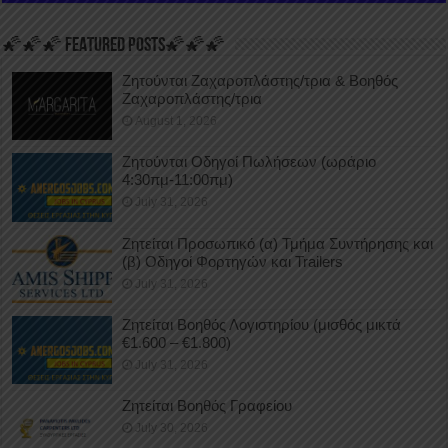
🌠🌠🌠 FEATURED POSTS🌠🌠🌠
Ζητούνται Ζαχαροπλάστης/τρια & Βοηθός
Ζαχαροπλάστης/τρια
August 1, 2026
Ζητούνται Οδηγοί Πωλήσεων (ωράριο
4:30πμ-11:00πμ)
July 31, 2026
Ζητείται Προσωπικό (α) Τμήμα Συντήρησης και
(β) Οδηγοί Φορτηγών και Trailers
July 31, 2026
Ζητείται Βοηθός Λογιστηρίου (μισθός μικτά
€1.600 – €1.800)
July 31, 2026
Ζητείται Βοηθός Γραφείου
July 30, 2026