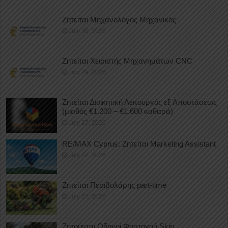
Ζητείται Μηχανολόγος Μηχανικός
July 30, 2026
Ζητείται Χειριστής Μηχανημάτων CNC
July 29, 2026
Ζητείται Διοικητική Λειτουργός εξ Αποστάσεως
(μισθός €1.200 – €1.600 καθαρά)
July 27, 2026
RE/MAX Cyprus: Ζητείται Marketing Assistant
July 27, 2026
Ζητείται Περιβολάρης part-time
July 27, 2026
Ζητούνται Οδηγοί Φορτηγού Skip