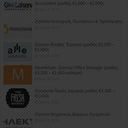
Accountant (μισθός €1.600 – €2.000)
July 17, 2026
Ζητείται Λειτουργός Πωλήσεων & Τιμολόγησης
July 16, 2026
Ζητείται Βοηθός Τεχνικού (μισθός €1.200 –
€1.600)
July 15, 2026
MeshMade: Ζητείται Office Manager (μισθός
€1.200 – €1.600 καθαρά)
July 15, 2026
Ζητούνται Ταμίες (αρχικός μισθός €1.300 –
€1.400)
July 14, 2026
Ζητείται Μηχανικός Βαρέων Οχημάτων
July 13, 2026