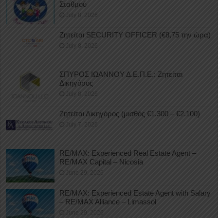
Σταθμού
July 8, 2026
Ζητείται SECURITY OFFICER (€8,75 την ώρα)
July 8, 2026
ΣΠΥΡΟΣ ΙΩΑΝΝΟΥ Δ.Ε.Π.Ε.: Ζητείται
Δικηγόρος
July 8, 2026
Ζητείται Δικηγόρος (μισθός €1.300 – €2.100)
July 7, 2026
RE/MAX: Experienced Real Estate Agent –
RE/MAX Capital – Nicosia
June 29, 2026
RE/MAX: Experienced Estate Agent with Salary
– RE/MAX Alliance – Limassol
June 29, 2026