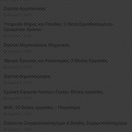
Ζητείται Αρχιτέκτονας
August 3, 2026
Υπηρεσία Θήρας και Πανίδας: 1 Θέση Eργοδοτουμένου
Oρισμένου Xρόνου
August 3, 2026
Ζητείται Μηχανολόγος Μηχανικός
August 3, 2026
Ίδρυμα Έρευνας και Καινοτομίας: 2 Θέσεις Εργασίας
August 3, 2026
Ζητείται Δημοσιογράφος
August 3, 2026
Σχολική Εφορεία Λατσιών-Γερίου: Θέσεις εργασίας
August 3, 2026
ΑΗΚ: 15 Θέσεις εργασίας – Παγκύπρια
August 3, 2026
Ζητούνται Ζαχαροπλάστης/τρια & Βοηθός Ζαχαροπλάστης/τρια
August 1, 2026