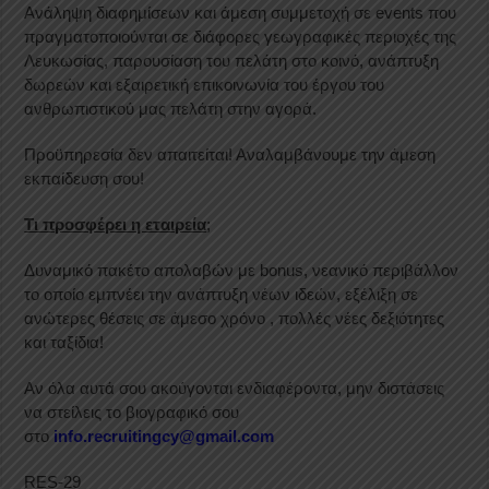
Ανάληψη διαφημίσεων και άμεση συμμετοχή σε
events
που
πραγματοποιούνται σε διάφορες γεωγραφικές περιοχές της
Λευκωσίας, παρουσίαση του πελάτη στο κοινό, ανάπτυξη
δωρεών και εξαιρετική επικοινωνία του έργου του
ανθρωπιστικού μας πελάτη στην αγορά.
Προϋπηρεσία δεν απαιτείται! Αναλαμβάνουμε την άμεση
εκπαίδευση σου!
Τι προσφέρει η εταιρεία
;
Δυναμικό πακέτο απολαβών με
bonus
, νεανικό περιβάλλον
το οποίο εμπνέει την ανάπτυξη νέων ιδεών, εξέλιξη σε
ανώτερες θέσεις σε άμεσο χρόνο , πολλές νέες δεξιότητες
και ταξίδια!
Αν όλα αυτά σου ακούγονται ενδιαφέροντα, μην διστάσεις
να στείλεις το βιογραφικό σου
στο
info
.
recruitingcy
@
gmail
.
com
RES-29