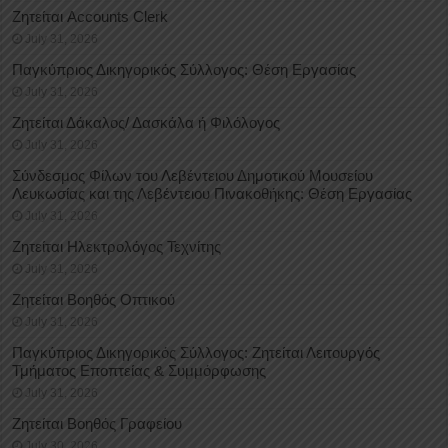
Ζητείται Accounts Clerk
July 31, 2026
Παγκύπριος Δικηγορικός Σύλλογος: Θέση Εργασίας
July 31, 2026
Ζητείται Δάκαλος/ Δασκάλα ή Φιλόλογος
July 31, 2026
Σύνδεσμος Φίλων του Λεβέντειου Δημοτικού Μουσείου
Λευκωσίας και της Λεβέντειου Πινακοθήκης: Θέση Εργασίας
July 31, 2026
Ζητείται Ηλεκτρολόγος Τεχνίτης
July 31, 2026
Ζητείται Βοηθός Οπτικού
July 31, 2026
Παγκύπριος Δικηγορικός Σύλλογος: Ζητείται Λειτουργός
Τμήματος Εποπτείας & Συμμόρφωσης
July 31, 2026
Ζητείται Βοηθός Γραφείου
July 30, 2026