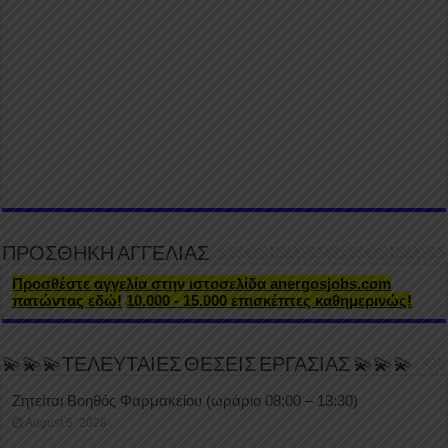
ΠΡΟΣΘΗΚΗ ΑΓΓΕΛΙΑΣ
Προσθέστε αγγελία στην ιστοσελίδα anergosjobs.com
πατώντας εδώ!
10.000 - 15.000 επισκέπτες καθημερινώς!
💫💫💫ΤΕΛΕΥΤΑΙΕΣ ΘΕΣΕΙΣ ΕΡΓΑΣΙΑΣ 💫💫💫
Ζητείται Βοηθός Φαρμακείου (ωράριο 08:00 – 13:30)
August 5, 2026