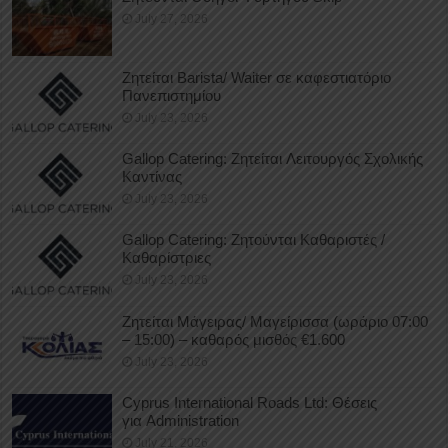
July 27, 2026
Ζητείται Barista/ Waiter σε καφεστιατόριο
Πανεπιστημίου
July 23, 2026
Gallop Catering: Ζητείται Λειτουργός Σχολικής
Καντίνας
July 23, 2026
Gallop Catering: Ζητούνται Καθαριστές /
Καθαρίστριες
July 23, 2026
Ζητείται Μάγειρας/ Μαγείρισσα (ωράριο 07:00
– 15:00) – καθαρός μισθός €1.600
July 23, 2026
Cyprus International Roads Ltd: Θέσεις
για Administration
July 21, 2026