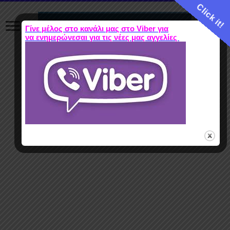
Click it!
Γίνε μέλος στο κανάλι μας στο Viber για
να ενημερώνεσαι για τις νέες μας αγγελίες