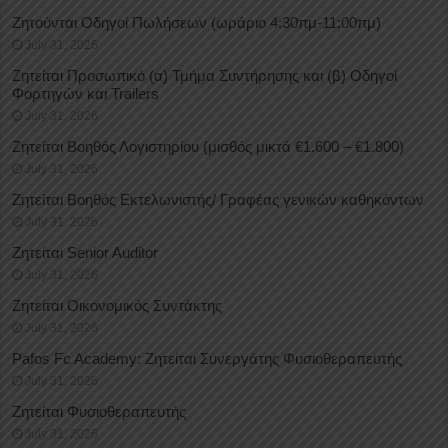
Ζητούνται Οδηγοί Πωλήσεων (ωράριο 4:30πμ-11:00πμ)
July 31, 2026
Ζητείται Προσωπικό (α) Τμήμα Συντήρησης και (β) Οδηγοί
Φορτηγών και Trailers
July 31, 2026
Ζητείται Βοηθός Λογιστηρίου (μισθός μικτά €1.600 – €1.800)
July 31, 2026
Ζητείται Βοηθός Εκτελωνιστής/ Γραφέας γενικών καθηκόντων
July 31, 2026
Ζητείται Senior Auditor
July 31, 2026
Ζητείται Οικονομικός Συντάκτης
July 31, 2026
Pafos Fc Academy: Ζητείται Συνεργάτης Φυσιοθεραπευτής
July 31, 2026
Ζητείται Φυσιοθεραπευτής
July 31, 2026